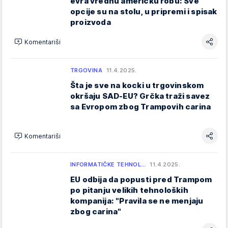
evra vrednu američku robu: Sve
opcije su na stolu, u pripremi i spisak
proizvoda
Komentariši
TRGOVINA
11.4.2025.
Šta je sve na kocki u trgovinskom
okršaju SAD-EU? Grčka traži savez
sa Evropom zbog Trampovih carina
Komentariši
INFORMATIČKE TEHNOL…
11.4.2025.
EU odbija da popusti pred Trampom
po pitanju velikih tehnoloških
kompanija: "Pravila se ne menjaju
zbog carina"