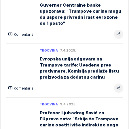
Guverner Centralne banke
upozorava: "Trampove carine mogu
da uspore privredni rast evrozone
do 1 posto"
Komentariši
TRGOVINA
7.4.2025.
Evropska unija odgovara na
Trampove tarife: Uvedene prve
protivmere, Komisija predlaže listu
proizvoda za dodatnu carinu
Komentariši
TRGOVINA
3.4.2025.
Profesor Ljubodrag Savić za
EUpravo zato: "Srbija će Trampove
carine osetiti više indirektno nego