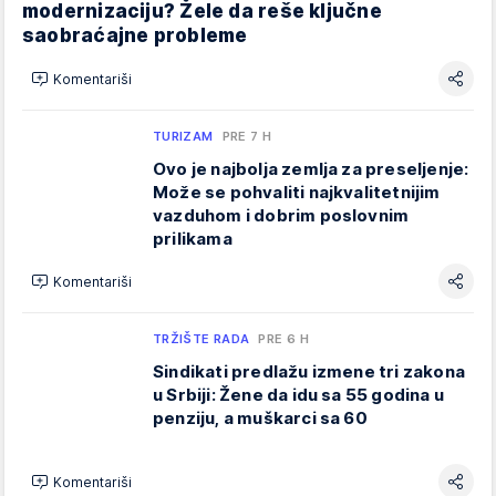
modernizaciju? Žele da reše ključne
saobraćajne probleme
Komentariši
TURIZAM
PRE 7 H
Ovo je najbolja zemlja za preseljenje:
Može se pohvaliti najkvalitetnijim
vazduhom i dobrim poslovnim
prilikama
Komentariši
TRŽIŠTE RADA
PRE 6 H
Sindikati predlažu izmene tri zakona
u Srbiji: Žene da idu sa 55 godina u
penziju, a muškarci sa 60
Komentariši