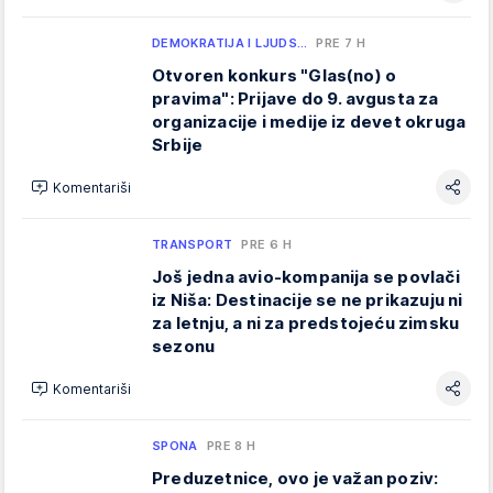
DEMOKRATIJA I LJUDS…
PRE 7 H
Otvoren konkurs "Glas(no) o
pravima": Prijave do 9. avgusta za
organizacije i medije iz devet okruga
Srbije
Komentariši
TRANSPORT
PRE 6 H
Još jedna avio-kompanija se povlači
iz Niša: Destinacije se ne prikazuju ni
za letnju, a ni za predstojeću zimsku
sezonu
Komentariši
SPONA
PRE 8 H
Preduzetnice, ovo je važan poziv: