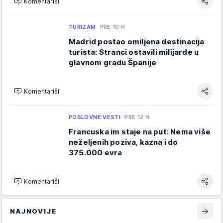
Komentariši
TURIZAM
PRE 10 H
Madrid postao omiljena destinacija
turista: Stranci ostavili milijarde u
glavnom gradu Španije
Komentariši
POSLOVNE VESTI
PRE 12 H
Francuska im staje na put: Nema više
neželjenih poziva, kazna i do
375.000 evra
Komentariši
NAJNOVIJE