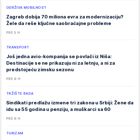
ODRŽIVA MOBILNOST
Zagreb dobija 70 miliona evra za modernizaciju?
Žele da reše ključne saobraćajne probleme
PRE 5 H
TRANSPORT
Još jedna avio-kompanija se povlači iz Niša:
Destinacije se ne prikazuju ni za letnju, a ni za
predstojeću zimsku sezonu
PRE 6 H
TRŽIŠTE RADA
Sindikati predlažu izmene tri zakona u Srbiji: Žene da
idu sa 55 godina u penziju, a muškarci sa 60
PRE 6 H
TURIZAM