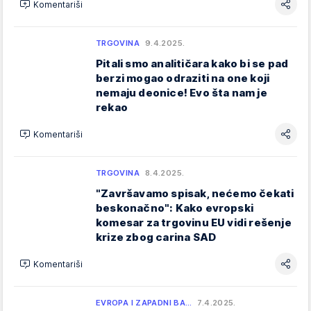
Komentariši
TRGOVINA
9.4.2025.
Pitali smo analitičara kako bi se pad
berzi mogao odraziti na one koji
nemaju deonice! Evo šta nam je
rekao
Komentariši
TRGOVINA
8.4.2025.
"Završavamo spisak, nećemo čekati
beskonačno": Kako evropski
komesar za trgovinu EU vidi rešenje
krize zbog carina SAD
Komentariši
EVROPA I ZAPADNI BA…
7.4.2025.