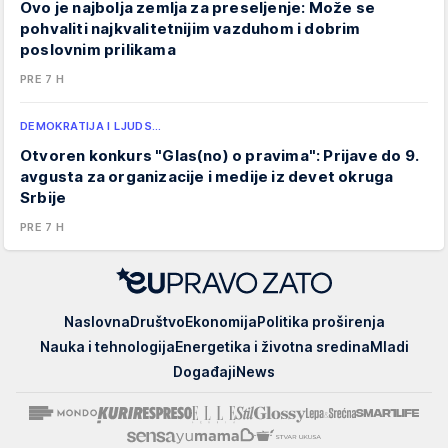
Ovo je najbolja zemlja za preseljenje: Može se
pohvaliti najkvalitetnijim vazduhom i dobrim
poslovnim prilikama
PRE 7 H
DEMOKRATIJA I LJUDS…
Otvoren konkurs "Glas(no) o pravima": Prijave do 9.
avgusta za organizacije i medije iz devet okruga
Srbije
PRE 7 H
EUpravo
Naslovna
Društvo
Ekonomija
Politika proširenja
zato
Nauka i tehnologija
Energetika i životna sredina
Mladi
Događaji
News