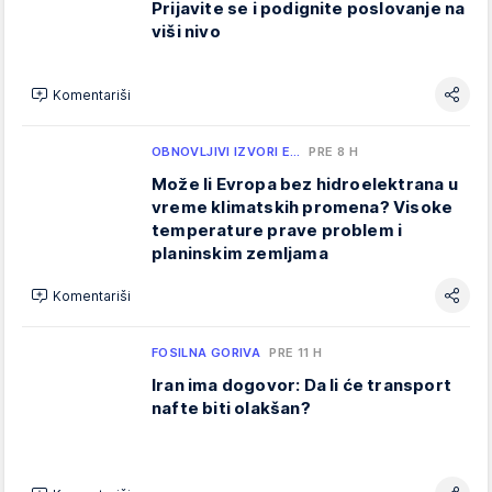
Prijavite se i podignite poslovanje na
viši nivo
Komentariši
OBNOVLJIVI IZVORI E…
PRE 8 H
Može li Evropa bez hidroelektrana u
vreme klimatskih promena? Visoke
temperature prave problem i
planinskim zemljama
Komentariši
FOSILNA GORIVA
PRE 11 H
Iran ima dogovor: Da li će transport
nafte biti olakšan?