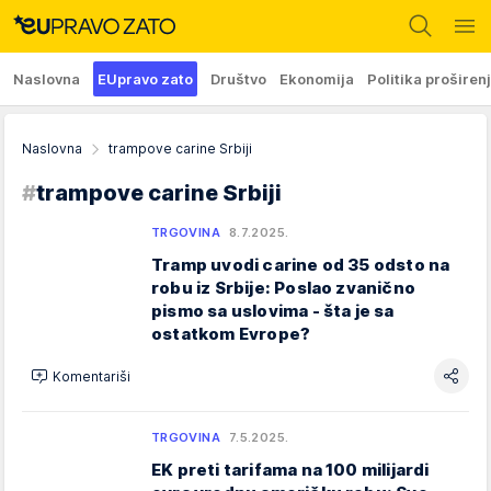
Naslovna
EUpravo zato
Društvo
Ekonomija
Politika proširen
Naslovna
trampove carine Srbiji
#
trampove carine Srbiji
TRGOVINA
8.7.2025.
Tramp uvodi carine od 35 odsto na
robu iz Srbije: Poslao zvanično
pismo sa uslovima - šta je sa
ostatkom Evrope?
Komentariši
TRGOVINA
7.5.2025.
EK preti tarifama na 100 milijardi