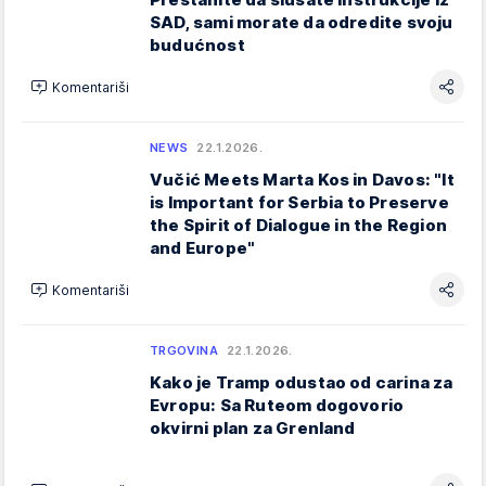
SAD, sami morate da odredite svoju
budućnost
Komentariši
NEWS
22.1.2026.
Vučić Meets Marta Kos in Davos: "It
is Important for Serbia to Preserve
the Spirit of Dialogue in the Region
and Europe"
Komentariši
TRGOVINA
22.1.2026.
Kako je Tramp odustao od carina za
Evropu: Sa Ruteom dogovorio
okvirni plan za Grenland