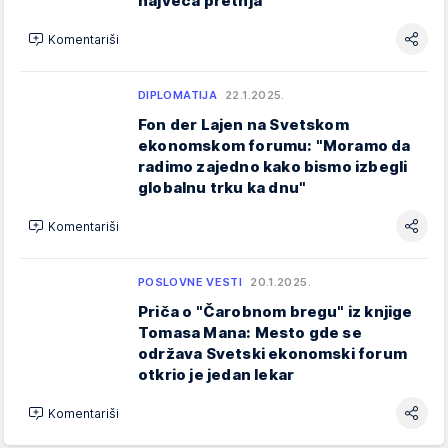
najveća pretnja
Komentariši
DIPLOMATIJA
22.1.2025.
Fon der Lajen na Svetskom
ekonomskom forumu: "Moramo da
radimo zajedno kako bismo izbegli
globalnu trku ka dnu"
Komentariši
POSLOVNE VESTI
20.1.2025.
Priča o "Čarobnom bregu" iz knjige
Tomasa Mana: Mesto gde se
održava Svetski ekonomski forum
otkrio je jedan lekar
Komentariši