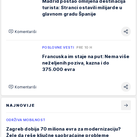
Madrid postao omiljena destinacija
turista: Stranci ostavili milijarde u
glavnom gradu Španije
Komentariši
POSLOVNE VESTI
PRE 10 H
Francuska im staje na put: Nema više
neželjenih poziva, kazna i do
375.000 evra
Komentariši
NAJNOVIJE
ODRŽIVA MOBILNOST
Zagreb dobija 70 miliona evra za modernizaciju?
Žele da reše ključne saobraćajne probleme