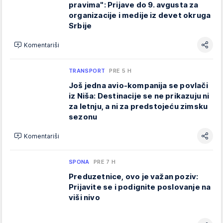
pravima": Prijave do 9. avgusta za
organizacije i medije iz devet okruga
Srbije
Komentariši
TRANSPORT
PRE 5 H
Još jedna avio-kompanija se povlači
iz Niša: Destinacije se ne prikazuju ni
za letnju, a ni za predstojeću zimsku
sezonu
Komentariši
SPONA
PRE 7 H
Preduzetnice, ovo je važan poziv:
Prijavite se i podignite poslovanje na
viši nivo