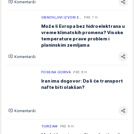
Komentariši
OBNOVLJIVI IZVORI E…
PRE 7 H
Može li Evropa bez hidroelektrana u
vreme klimatskih promena? Visoke
temperature prave problem i
planinskim zemljama
Komentariši
FOSILNA GORIVA
PRE 9 H
Iran ima dogovor: Da li će transport
nafte biti olakšan?
Komentariši
TURIZAM
PRE 9 H