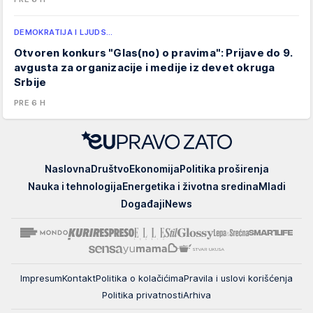
DEMOKRATIJA I LJUDS…
Otvoren konkurs "Glas(no) o pravima": Prijave do 9.
avgusta za organizacije i medije iz devet okruga
Srbije
PRE 6 H
EUpravo
Naslovna
Društvo
Ekonomija
Politika proširenja
zato
Nauka i tehnologija
Energetika i životna sredina
Mladi
Događaji
News
Impresum
Kontakt
Politika o kolačićima
Pravila i uslovi korišćenja
Politika privatnosti
Arhiva