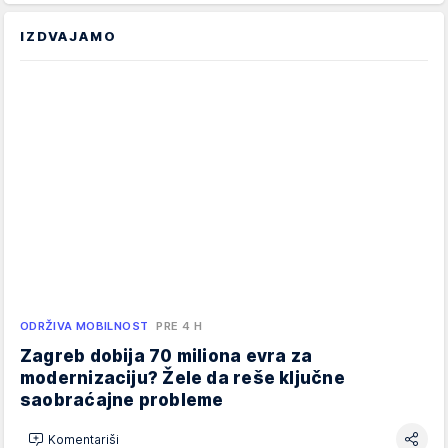
IZDVAJAMO
ODRŽIVA MOBILNOST
PRE 4 H
Zagreb dobija 70 miliona evra za
modernizaciju? Žele da reše ključne
saobraćajne probleme
Komentariši