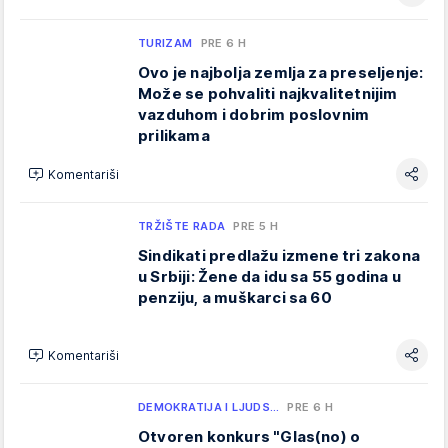
TURIZAM
PRE 6 H
Ovo je najbolja zemlja za preseljenje:
Može se pohvaliti najkvalitetnijim
vazduhom i dobrim poslovnim
prilikama
Komentariši
TRŽIŠTE RADA
PRE 5 H
Sindikati predlažu izmene tri zakona
u Srbiji: Žene da idu sa 55 godina u
penziju, a muškarci sa 60
Komentariši
DEMOKRATIJA I LJUDS…
PRE 6 H
Otvoren konkurs "Glas(no) o