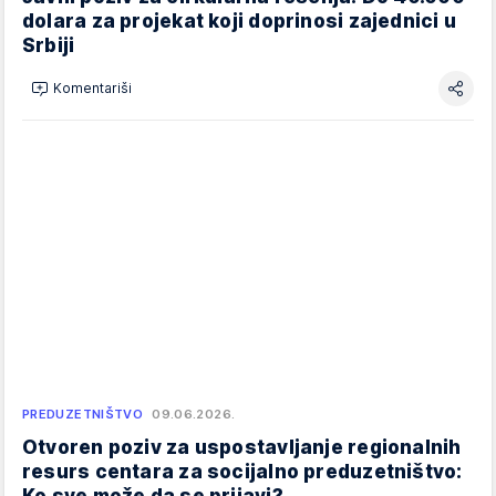
dolara za projekat koji doprinosi zajednici u
Srbiji
Komentariši
PREDUZETNIŠTVO
09.06.2026.
Otvoren poziv za uspostavljanje regionalnih
resurs centara za socijalno preduzetništvo:
Ko sve može da se prijavi?