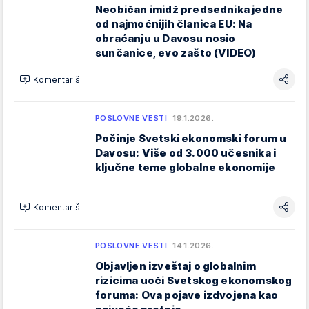
Neobičan imidž predsednika jedne
od najmoćnijih članica EU: Na
obraćanju u Davosu nosio
sunčanice, evo zašto (VIDEO)
Komentariši
POSLOVNE VESTI
19.1.2026.
Počinje Svetski ekonomski forum u
Davosu: Više od 3.000 učesnika i
ključne teme globalne ekonomije
Komentariši
POSLOVNE VESTI
14.1.2026.
Objavljen izveštaj o globalnim
rizicima uoči Svetskog ekonomskog
foruma: Ova pojave izdvojena kao