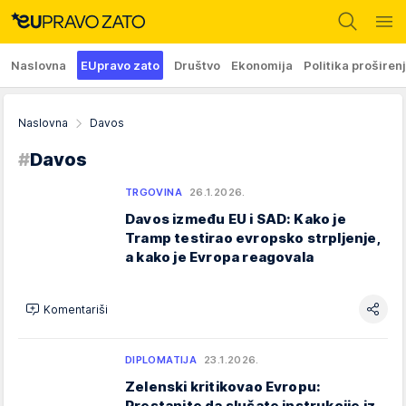
Naslovna
EUpravo zato
Društvo
Ekonomija
Politika proširen
Naslovna
Davos
#
Davos
TRGOVINA
26.1.2026.
Davos između EU i SAD: Kako je
Tramp testirao evropsko strpljenje,
a kako je Evropa reagovala
Komentariši
DIPLOMATIJA
23.1.2026.
Zelenski kritikovao Evropu:
Prestanite da slušate instrukcije iz