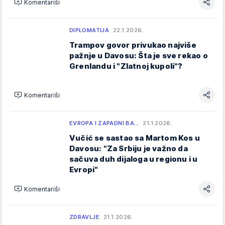
Komentariši
DIPLOMATIJA
22.1.2026.
Trampov govor privukao najviše
pažnje u Davosu: Šta je sve rekao o
Grenlandu i "Zlatnoj kupoli"?
Komentariši
EVROPA I ZAPADNI BA…
21.1.2026.
Vučić se sastao sa Martom Kos u
Davosu: "Za Srbiju je važno da
sačuva duh dijaloga u regionu i u
Evropi"
Komentariši
ZDRAVLJE
21.1.2026.