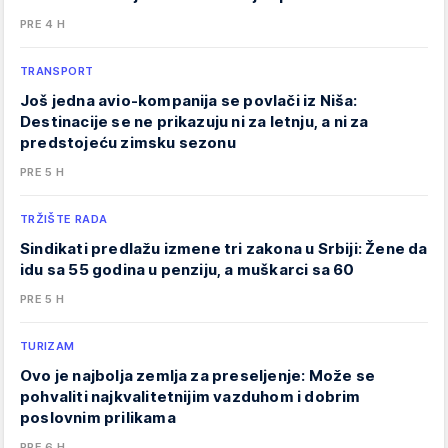
PRE 4 H
TRANSPORT
Još jedna avio-kompanija se povlači iz Niša:
Destinacije se ne prikazuju ni za letnju, a ni za
predstojeću zimsku sezonu
PRE 5 H
TRŽIŠTE RADA
Sindikati predlažu izmene tri zakona u Srbiji: Žene da
idu sa 55 godina u penziju, a muškarci sa 60
PRE 5 H
TURIZAM
Ovo je najbolja zemlja za preseljenje: Može se
pohvaliti najkvalitetnijim vazduhom i dobrim
poslovnim prilikama
PRE 6 H