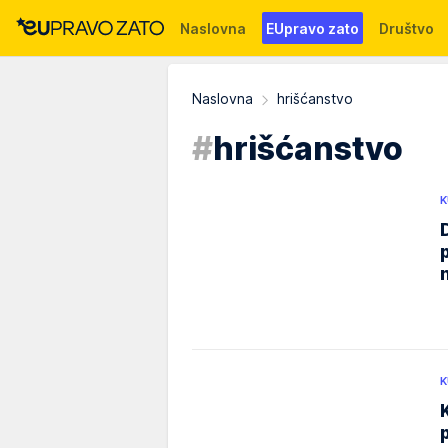
Naslovna
EUpravo zato
Društvo
Događaji
News
WMG fondacija
Naslovna
hrišćanstvo
#
hrišćanstvo
K
K