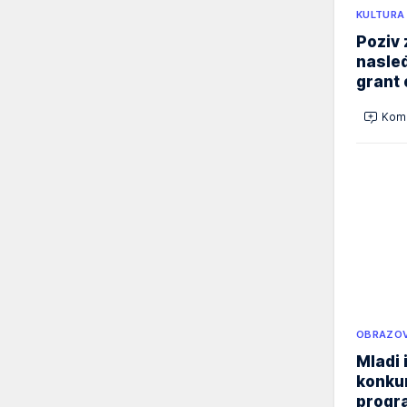
KULTURA
Poziv 
nasleđ
grant 
Kome
OBRAZOV
Mladi 
konku
progr