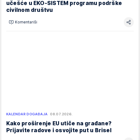
učešće u EKO-SISTEM programu podrške
civilnom društvu
Komentariši
KALENDAR DOGAĐAJA
08.07.2026.
Kako proširenje EU utiče na građane?
Prijavite radove i osvojite put u Brisel