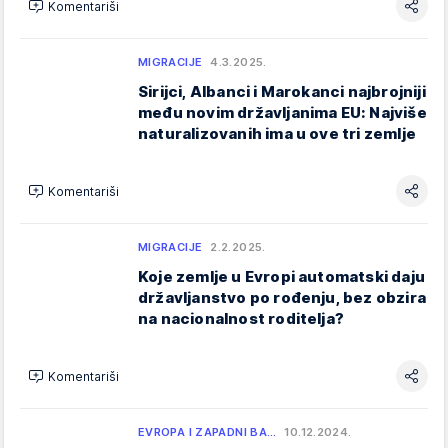
Komentariši
MIGRACIJE
4.3.2025.
Sirijci, Albanci i Marokanci najbrojniji
među novim državljanima EU: Najviše
naturalizovanih ima u ove tri zemlje
Komentariši
MIGRACIJE
2.2.2025.
Koje zemlje u Evropi automatski daju
državljanstvo po rođenju, bez obzira
na nacionalnost roditelja?
Komentariši
EVROPA I ZAPADNI BA…
10.12.2024.