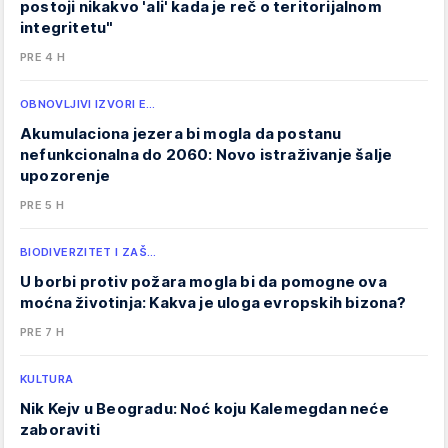
postoji nikakvo 'ali' kada je reč o teritorijalnom
integritetu"
PRE 4 H
OBNOVLJIVI IZVORI E…
Akumulaciona jezera bi mogla da postanu
nefunkcionalna do 2060: Novo istraživanje šalje
upozorenje
PRE 5 H
BIODIVERZITET I ZAŠ…
U borbi protiv požara mogla bi da pomogne ova
moćna životinja: Kakva je uloga evropskih bizona?
PRE 7 H
KULTURA
Nik Kejv u Beogradu: Noć koju Kalemegdan neće
zaboraviti