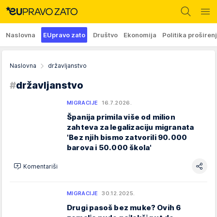
Naslovna
EUpravo zato
Društvo
Ekonomija
Politika proširen
Naslovna
državljanstvo
#
državljanstvo
MIGRACIJE
16.7.2026.
Španija primila više od milion
zahteva za legalizaciju migranata
'Bez njih bismo zatvorili 90.000
barova i 50.000 škola'
Komentariši
MIGRACIJE
30.12.2025.
Drugi pasoš bez muke? Ovih 6