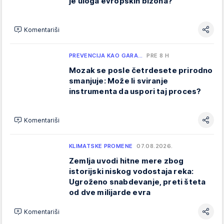
je uloga evropskih bizona?
Komentariši
PREVENCIJA KAO GARA…
PRE 8 H
Mozak se posle četrdesete prirodno
smanjuje: Može li sviranje
instrumenta da uspori taj proces?
Komentariši
KLIMATSKE PROMENE
07.08.2026.
Zemlja uvodi hitne mere zbog
istorijski niskog vodostaja reka:
Ugroženo snabdevanje, preti šteta
od dve milijarde evra
Komentariši