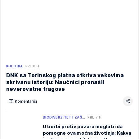
KULTURA
PRE 8 H
DNK sa Torinskog platna otkriva vekovima
skrivanu istoriju: Naučnici pronašli
neverovatne tragove
Komentariši
BIODIVERZITET I ZAŠ…
PRE 7 H
U borbi protiv požara mogla bi da
pomogne ova moćna životinja: Kakva