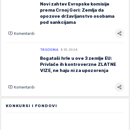
Novi zahtev Evropske komisije
prema Crnoj Gori: Zemlja da
opozove državljanstvo osobama
pod sankcijama
Komentariši
TRGOVINA
8.10.2024.
Bogataši hrle u ove 3 zemlje EU:
Privlače ih kontroverzne ZLATNE
VIZE, ne haju ni za upozorenja
Komentariši
KONKURSI I FONDOVI