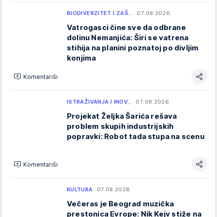
BIODIVERZITET I ZAŠ…
07.08.2026.
Vatrogasci čine sve da odbrane
dolinu Nemanjića: Širi se vatrena
stihija na planini poznatoj po divljim
konjima
Komentariši
ISTRAŽIVANJA I INOV…
07.08.2026.
Projekat Željka Šarića rešava
problem skupih industrijskih
popravki: Robot tada stupa na scenu
Komentariši
KULTURA
07.08.2026.
Večeras je Beograd muzička
prestonica Evrope: Nik Kejv stiže na