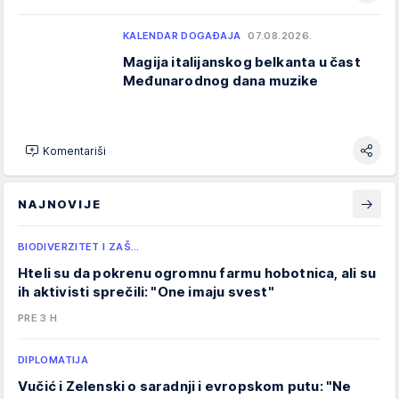
KALENDAR DOGAĐAJA
07.08.2026.
Magija italijanskog belkanta u čast
Međunarodnog dana muzike
Komentariši
NAJNOVIJE
BIODIVERZITET I ZAŠ…
Hteli su da pokrenu ogromnu farmu hobotnica, ali su
ih aktivisti sprečili: "One imaju svest"
PRE 3 H
DIPLOMATIJA
Vučić i Zelenski o saradnji i evropskom putu: "Ne