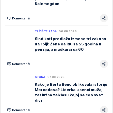
Kalemegdan
Komentariši
TRŽIŠTE RADA
06.08.2026.
Sindikati predlažu izmene tri zakona
u Srbiji: Žene da idu sa 55 godina u
penziju, a muškarci sa 60
Komentariši
SPONA
07.08.2026.
Kako je Berta Benc oblikovala istoriju
Mercedesa? Liderka u senci muža,
zaslužna za klasu kojoj se ceo svet
divi
Komentariši