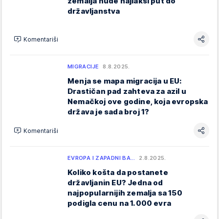
zemalja nude najlakši put do
državljanstva
Komentariši
MIGRACIJE
8.8.2025.
Menja se mapa migracija u EU:
Drastičan pad zahteva za azil u
Nemačkoj ove godine, koja evropska
država je sada broj 1?
Komentariši
EVROPA I ZAPADNI BA…
2.8.2025.
Koliko košta da postanete
državljanin EU? Jedna od
najpopularnijih zemalja sa 150
podigla cenu na 1.000 evra