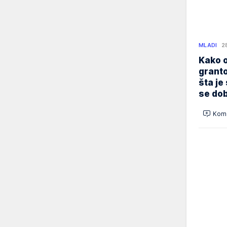
MLADI
2
Kako o
granto
šta je
se dob
Kome