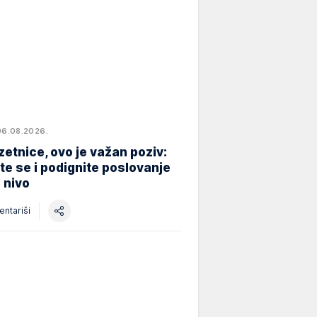
06.08.2026.
etnice, ovo je važan poziv:
ite se i podignite poslovanje
i nivo
ntariši