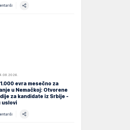
ntariši
4.08.2026.
 1.000 evra mesečno za
anje u Nemačkoj: Otvorene
dije za kandidate iz Srbije -
 uslovi
ntariši