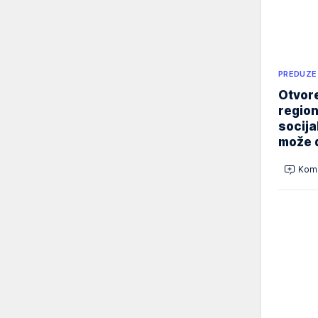
PREDUZE
Otvore
region
socija
može d
Kome