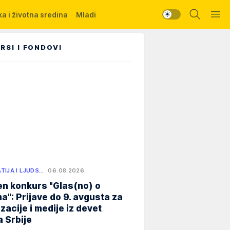
a i životna sredina
Mladi
RSI I FONDOVI
TIJA I LJUDS…
06.08.2026.
n konkurs "Glas(no) o
a": Prijave do 9. avgusta za
zacije i medije iz devet
 Srbije