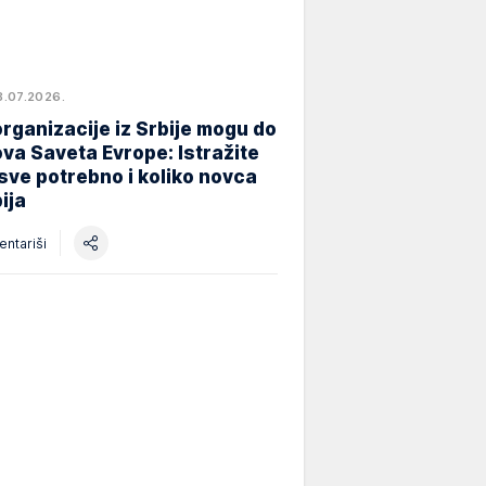
8.07.2026.
rganizacije iz Srbije mogu do
va Saveta Evrope: Istražite
 sve potrebno i koliko novca
ija
ntariši