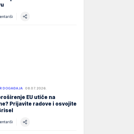
vu
ntariši
R DOGAĐAJA
08.07.2026.
roširenje EU utiče na
e? Prijavite radove i osvojite
Brisel
ntariši