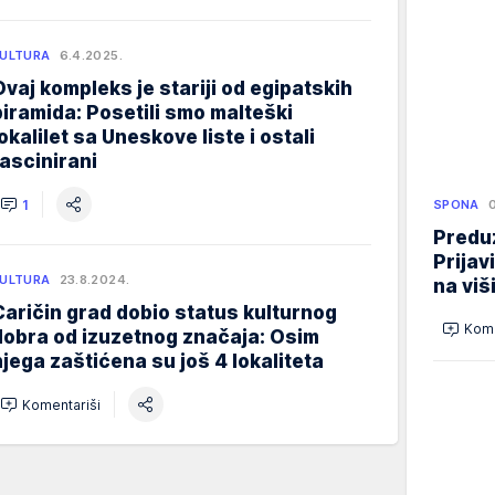
ULTURA
6.4.2025.
Ovaj kompleks je stariji od egipatskih
piramida: Posetili smo malteški
lokalilet sa Uneskove liste i ostali
fascinirani
1
SPONA
Preduz
Prijav
ULTURA
23.8.2024.
na viš
Caričin grad dobio status kulturnog
Kome
dobra od izuzetnog značaja: Osim
njega zaštićena su još 4 lokaliteta
Komentariši