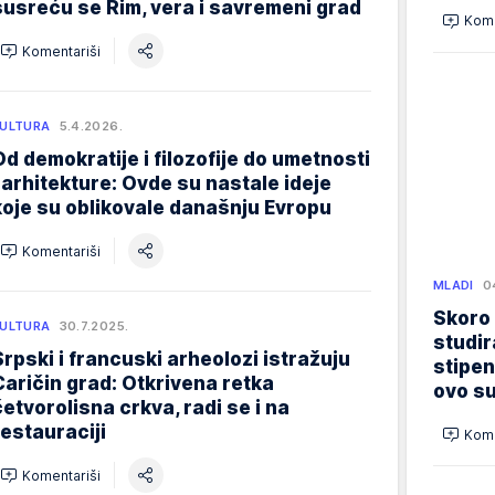
susreću se Rim, vera i savremeni grad
Kome
Komentariši
ULTURA
5.4.2026.
Od demokratije i filozofije do umetnosti
i arhitekture: Ovde su nastale ideje
koje su oblikovale današnju Evropu
Komentariši
MLADI
0
Skoro
ULTURA
30.7.2025.
studir
Srpski i francuski arheolozi istražuju
stipen
Caričin grad: Otkrivena retka
ovo su
četvorolisna crkva, radi se i na
restauraciji
Kome
Komentariši