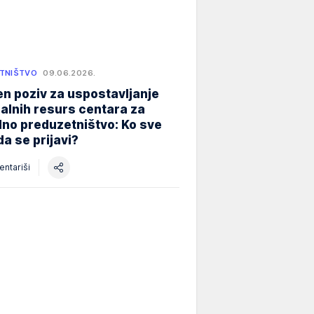
TNIŠTVO
09.06.2026.
n poziv za uspostavljanje
alnih resurs centara za
lno preduzetništvo: Ko sve
a se prijavi?
ntariši