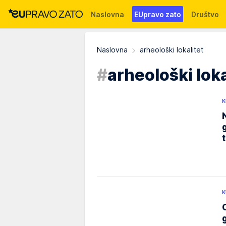
Naslovna
EUpravo zato
Društvo
Događaji
News
WMG fondacija
Naslovna
arheološki lokalitet
#
arheološki loka
K
K