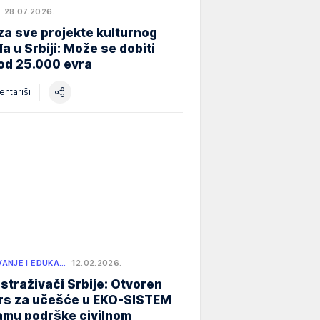
28.07.2026.
za sve projekte kulturnog
a u Srbiji: Može se dobiti
od 25.000 evra
ntariši
ANJE I EDUKA…
12.02.2026.
istraživači Srbije: Otvoren
rs za učešće u EKO-SISTEM
amu podrške civilnom