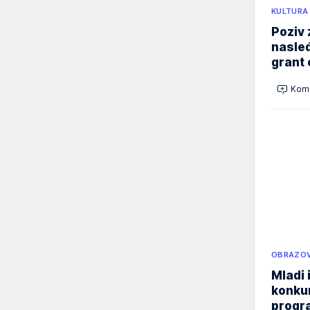
KULTURA
Poziv 
nasleđ
grant 
Kome
OBRAZOV
Mladi 
konku
progr