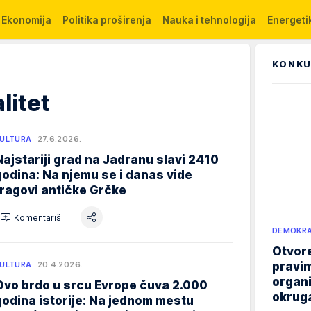
Ekonomija
Politika proširenja
Nauka i tehnologija
Energetik
KONKU
litet
ULTURA
27.6.2026.
Najstariji grad na Jadranu slavi 2410
godina: Na njemu se i danas vide
tragovi antičke Grčke
Komentariši
DEMOKRA
Otvore
pravim
ULTURA
20.4.2026.
organi
Ovo brdo u srcu Evrope čuva 2.000
okruga
godina istorije: Na jednom mestu