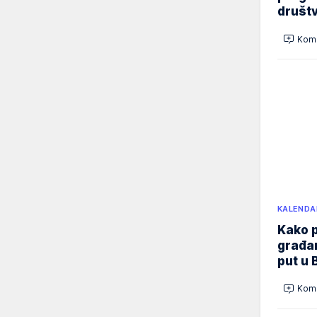
društ
Kome
KALENDA
Kako p
građan
put u 
Kome