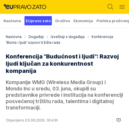
Naslovna
EUpravo zato
Društvo
Ekonomija
Politika proširen
Naslovna
Događaji
Izveštaji s događaja
Konferencija
'Biznis i ljudi' izazovi tržišta rada
Konferencija "Budućnost i ljudi": Razvoj
ljudi ključan za konkurentnost
kompanija
Kompanije WMG (Wireless Media Group) i
Mondo Inc u sredu, 03. juna, okupili su
predstavnike privrede i institucija na konferenciji
posvećenoj tržištu rada, talentima i digitalnoj
transformaciji.
Objavljeno 03.06.2026. 16:43h