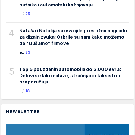
putnika i automatski kažnjavaju
25
4
Nataša i Natalija su osvojile prestižnu nagradu
za dizajn zvuka: Otkrile su nam kako možemo
da "slušamo" filmove
23
5
Top 5 pouzdanih automobila do 3.000 evra:
Delovi se lako nalaze, stručnjaci i taksisti ih
preporučuju
18
NEWSLETTER