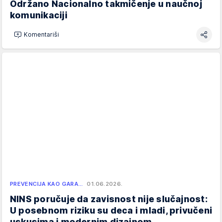
Održano Nacionalno takmičenje u naučnoj
komunikaciji
Komentariši
PREVENCIJA KAO GARA…
01.06.2026.
NINS poručuje da zavisnost nije slučajnost:
U posebnom riziku su deca i mladi, privučeni
uskusima i modernim dizajnom