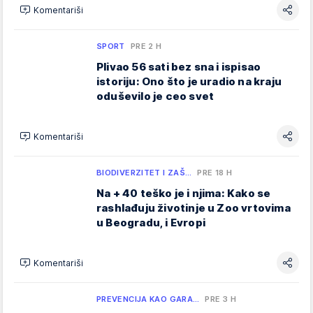
Komentariši
SPORT
PRE 2 H
Plivao 56 sati bez sna i ispisao
istoriju: Ono što je uradio na kraju
oduševilo je ceo svet
Komentariši
BIODIVERZITET I ZAŠ…
PRE 18 H
Na + 40 teško je i njima: Kako se
rashlađuju životinje u Zoo vrtovima
u Beogradu, i Evropi
Komentariši
PREVENCIJA KAO GARA…
PRE 3 H