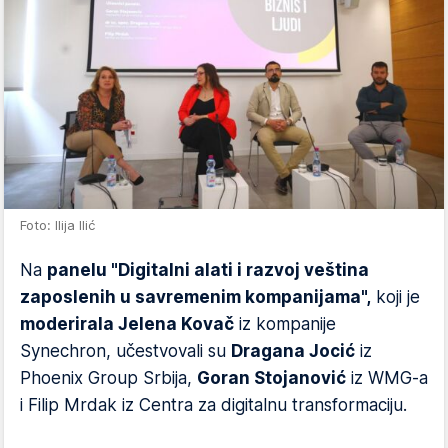
Foto: Ilija Ilić
Na
panelu "Digitalni alati i razvoj veština
zaposlenih u savremenim kompanijama",
koji je
moderirala Jelena Kovač
iz kompanije
Synechron, učestvovali su
Dragana Jocić
iz
Phoenix Group Srbija,
Goran Stojanović
iz WMG-a
i Filip Mrdak iz Centra za digitalnu transformaciju.