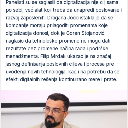
Panelisti su se saglasili da digitalizacija nije cilj sama
po sebi, već alat koji treba da unapredi poslovanje i
razvoj zaposlenih. Dragana Jocić istakla je da se
kompanije moraju prilagoditi promenama koje
digitalizacija donosi, dok je Goran Stojanović
naglasio da tehnološke promene ne mogu dati
rezultate bez promene načina rada i podrške
menadžmenta. Filip Mrdak ukazao je na značaj
jasnog definisanja poslovnih ciljeva i procesa pre
uvođenja novih tehnologija, kao i na potrebu da se
efekti digitalnih rešenja kontinuirano mere i prate.