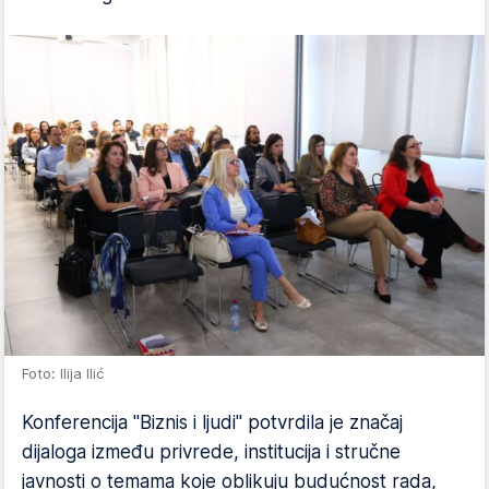
Foto: Ilija Ilić
Konferencija "Biznis i ljudi" potvrdila je značaj
dijaloga između privrede, institucija i stručne
javnosti o temama koje oblikuju budućnost rada,