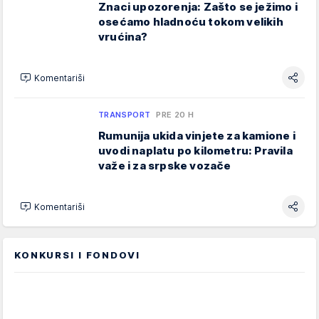
Znaci upozorenja: Zašto se ježimo i
osećamo hladnoću tokom velikih
vrućina?
Komentariši
TRANSPORT
PRE 20 H
Rumunija ukida vinjete za kamione i
uvodi naplatu po kilometru: Pravila
važe i za srpske vozače
Komentariši
KONKURSI I FONDOVI