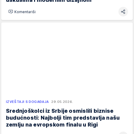
Komentariši
IZVEŠTAJI S DOGAĐAJA
29.05.2026.
Srednjoškolci iz Srbije osmislili biznise
budućnosti: Najbolji tim predstavlja našu
zemlju na evropskom finalu u Rigi