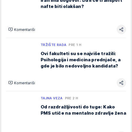
Iran ima dogovor: Da li će transport
nafte biti olakšan?
Komentariši
TRŽIŠTE RADA
PRE 1 H
Ovi fakulteti su se najviše tražili:
Psihologija i medicina prednjače, a
gde je bilo nedovoljno kandidata?
Komentariši
TAJNA VEZA
PRE 2 H
Od razdražljivosti do tuge: Kako
PMS utiče na mentalno zdravlje žena