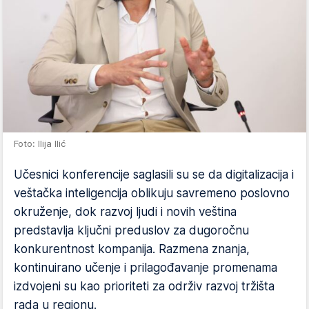
Foto: Ilija Ilić
Učesnici konferencije saglasili su se da digitalizacija i
veštačka inteligencija oblikuju savremeno poslovno
okruženje, dok razvoj ljudi i novih veština
predstavlja ključni preduslov za dugoročnu
konkurentnost kompanija. Razmena znanja,
kontinuirano učenje i prilagođavanje promenama
izdvojeni su kao prioriteti za održiv razvoj tržišta
rada u regionu.