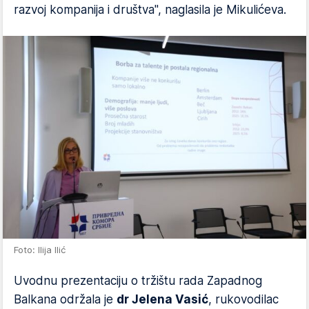
razvoj kompanija i društva", naglasila je Mikulićeva.
Foto: Ilija Ilić
Uvodnu prezentaciju o tržištu rada Zapadnog
Balkana održala je
dr Jelena Vasić
, rukovodilac