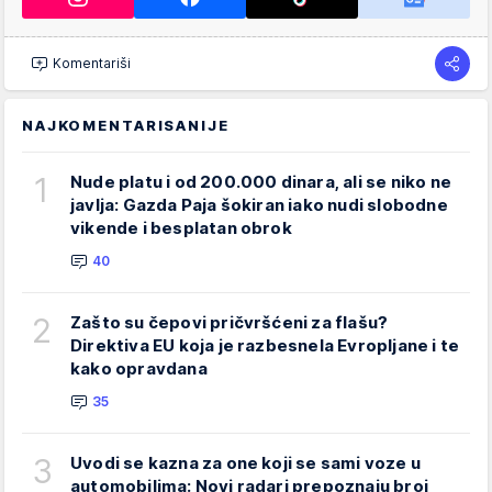
Komentariši
NAJKOMENTARISANIJE
1
Nude platu i od 200.000 dinara, ali se niko ne
javlja: Gazda Paja šokiran iako nudi slobodne
vikende i besplatan obrok
40
2
Zašto su čepovi pričvršćeni za flašu?
Direktiva EU koja je razbesnela Evropljane i te
kako opravdana
35
3
Uvodi se kazna za one koji se sami voze u
automobilima: Novi radari prepoznaju broj