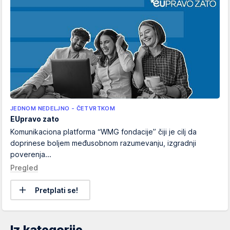
JEDNOM NEDELJNO - ČETVRTKOM
EUpravo zato
Komunikaciona platforma “WMG fondacije” čiji je cilj da
doprinese boljem međusobnom razumevanju, izgradnji
poverenja...
Pregled
Pretplati se!