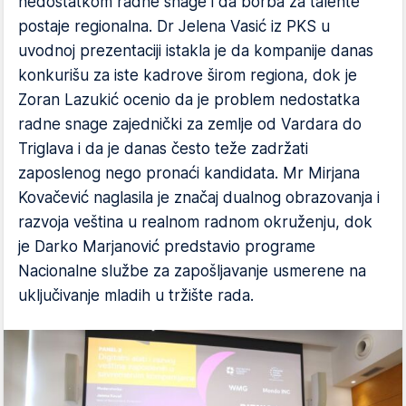
nedostatkom radne snage i da borba za talente
postaje regionalna. Dr Jelena Vasić iz PKS u
uvodnoj prezentaciji istakla je da kompanije danas
konkurišu za iste kadrove širom regiona, dok je
Zoran Lazukić ocenio da je problem nedostatka
radne snage zajednički za zemlje od Vardara do
Triglava i da je danas često teže zadržati
zaposlenog nego pronaći kandidata. Mr Mirjana
Kovačević naglasila je značaj dualnog obrazovanja i
razvoja veština u realnom radnom okruženju, dok
je Darko Marjanović predstavio programe
Nacionalne službe za zapošljavanje usmerene na
uključivanje mladih u tržište rada.