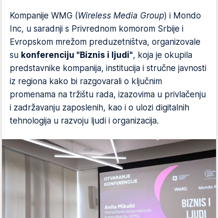
Kompanije WMG (
Wireless Media Group
) i Mondo
Inc, u saradnji s Privrednom komorom Srbije i
Evropskom mrežom preduzetništva, organizovale
su
konferenciju "Biznis i ljudi"
, koja je okupila
predstavnike kompanija, institucija i stručne javnosti
iz regiona kako bi razgovarali o ključnim
promenama na tržištu rada, izazovima u privlačenju
i zadržavanju zaposlenih, kao i o ulozi digitalnih
tehnologija u razvoju ljudi i organizacija.