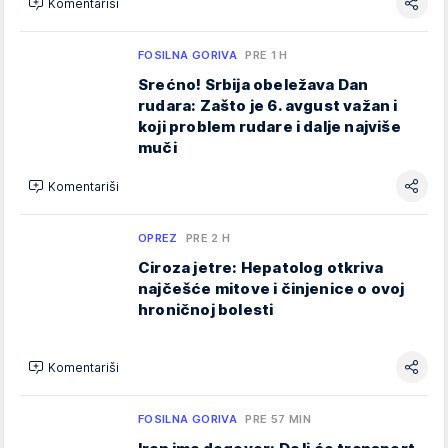
Komentariši
FOSILNA GORIVA
PRE 1 H
Srećno! Srbija obeležava Dan
rudara: Zašto je 6. avgust važan i
koji problem rudare i dalje najviše
muči
Komentariši
OPREZ
PRE 2 H
Ciroza jetre: Hepatolog otkriva
najčešće mitove i činjenice o ovoj
hroničnoj bolesti
Komentariši
FOSILNA GORIVA
PRE 57 MIN