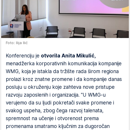
Foto: Ilija Ilić
Konferenciju je
otvorila Anita Mikulić,
menadžerka korporativnih komunikacija kompanije
WMG, koja je istakla da tržište rada širom regiona
prolazi kroz znatne promene i da kompanije danas
posluju u okruženju koje zahteva nove pristupe
razvoju zaposlenih i organizacija. "U WMG-u
verujemo da su ljudi pokretači svake promene i
svakog uspeha, zbog čega razvoj talenata,
spremnost na učenje i otvorenost prema
promenama smatramo ključnim za dugoročan