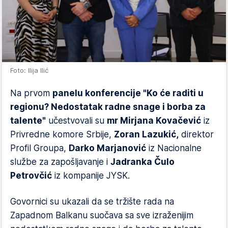
Foto: Ilija Ilić
Na prvom
panelu konferencije "Ko će raditi u
regionu? Nedostatak radne snage i borba za
talente"
učestvovali su
mr Mirjana Kovačević
iz
Privredne komore Srbije,
Zoran Lazukić,
direktor
Profil Groupa,
Darko Marjanović
iz Nacionalne
službe za zapošljavanje i
Jadranka Čulo
Petrovčić
iz kompanije JYSK.
Govornici su ukazali da se tržište rada na
Zapadnom Balkanu suočava sa sve izraženijim