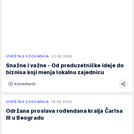
IZVEŠTAJI S DOGAĐAJA
22.06.2026.
Snažne i važne - Od preduzetničke ideje do
biznisa koji menja lokalnu zajednicu
Komentariši
IZVEŠTAJI S DOGAĐAJA
19.06.2026.
Održana proslava rođendana kralja Čarlsa
III u Beogradu