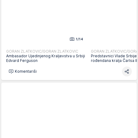
1/14
GORAN ZLATKOVIC/GORAN ZLATKOVIC
GORAN ZLATKOVIC/GORA
Ambasador Ujedinjenog Kraljevstva u Srbiji
Predstavnici Vlade Srbije
Edvard Ferguson
rođendana kralja Čarlsa I
Komentariši