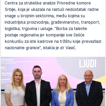
Centra za strateške analize Privredne komore
Srbije, koja je ukazala na rastući nedostatak radne
snage u brojnim sektorima, među kojima su
industrijska proizvodnja, građevinarstvo, transport,
logistika, trgovina i usluge. "Borba za talente
postaje regionalna jer kompanije sve češće
konkurišu za iste kadrove na tržištu koje prevazilazi
nacionalne granice", istakla je dr Vasić.