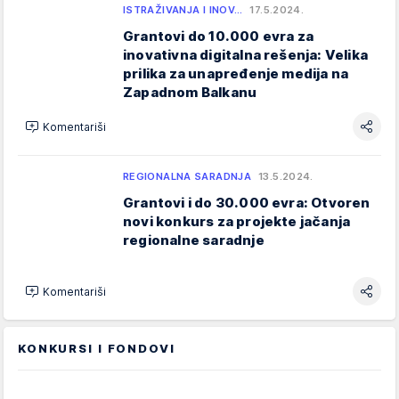
ISTRAŽIVANJA I INOV…
17.5.2024.
Grantovi do 10.000 evra za
inovativna digitalna rešenja: Velika
prilika za unapređenje medija na
Zapadnom Balkanu
Komentariši
REGIONALNA SARADNJA
13.5.2024.
Grantovi i do 30.000 evra: Otvoren
novi konkurs za projekte jačanja
regionalne saradnje
Komentariši
KONKURSI I FONDOVI