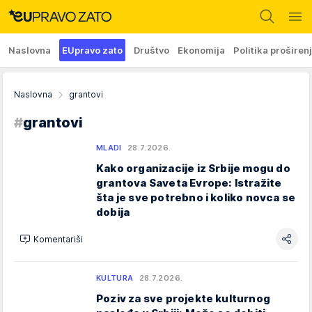
Naslovna
EUpravo zato
Društvo
Ekonomija
Politika proširen
Naslovna
grantovi
#
grantovi
MLADI
28.7.2026.
Kako organizacije iz Srbije mogu do
grantova Saveta Evrope: Istražite
šta je sve potrebno i koliko novca se
dobija
Komentariši
KULTURA
28.7.2026.
Poziv za sve projekte kulturnog