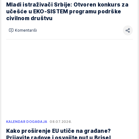
Mladi istraživači Srbije: Otvoren konkurs za
učešće u EKO-SISTEM programu podrške
civilnom društvu
Komentariši
KALENDAR DOGAĐAJA
08.07.2026.
Kako proširenje EU utiče na građane?
Prijavite radove i osvojite put u Brisel