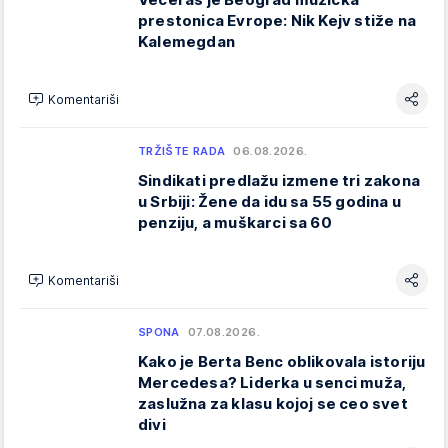
prestonica Evrope: Nik Kejv stiže na
Kalemegdan
Komentariši
TRŽIŠTE RADA
06.08.2026.
Sindikati predlažu izmene tri zakona
u Srbiji: Žene da idu sa 55 godina u
penziju, a muškarci sa 60
Komentariši
SPONA
07.08.2026.
Kako je Berta Benc oblikovala istoriju
Mercedesa? Liderka u senci muža,
zaslužna za klasu kojoj se ceo svet
divi