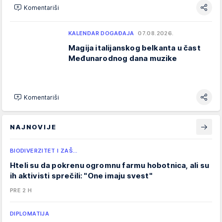
Komentariši
KALENDAR DOGAĐAJA
07.08.2026.
Magija italijanskog belkanta u čast
Međunarodnog dana muzike
Komentariši
NAJNOVIJE
BIODIVERZITET I ZAŠ…
Hteli su da pokrenu ogromnu farmu hobotnica, ali su
ih aktivisti sprečili: "One imaju svest"
PRE 2 H
DIPLOMATIJA