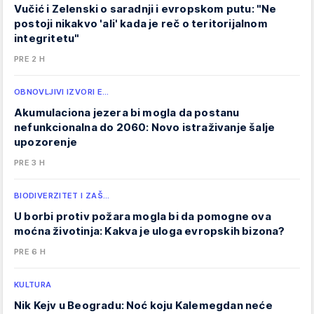
Vučić i Zelenski o saradnji i evropskom putu: "Ne
postoji nikakvo 'ali' kada je reč o teritorijalnom
integritetu"
PRE 2 H
OBNOVLJIVI IZVORI E…
Akumulaciona jezera bi mogla da postanu
nefunkcionalna do 2060: Novo istraživanje šalje
upozorenje
PRE 3 H
BIODIVERZITET I ZAŠ…
U borbi protiv požara mogla bi da pomogne ova
moćna životinja: Kakva je uloga evropskih bizona?
PRE 6 H
KULTURA
Nik Kejv u Beogradu: Noć koju Kalemegdan neće