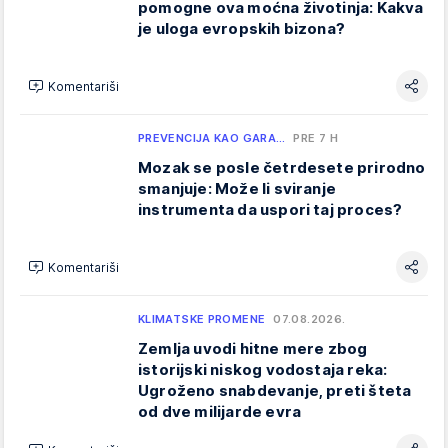
pomogne ova moćna životinja: Kakva
je uloga evropskih bizona?
Komentariši
PREVENCIJA KAO GARA…
PRE 7 H
Mozak se posle četrdesete prirodno
smanjuje: Može li sviranje
instrumenta da uspori taj proces?
Komentariši
KLIMATSKE PROMENE
07.08.2026.
Zemlja uvodi hitne mere zbog
istorijski niskog vodostaja reka:
Ugroženo snabdevanje, preti šteta
od dve milijarde evra