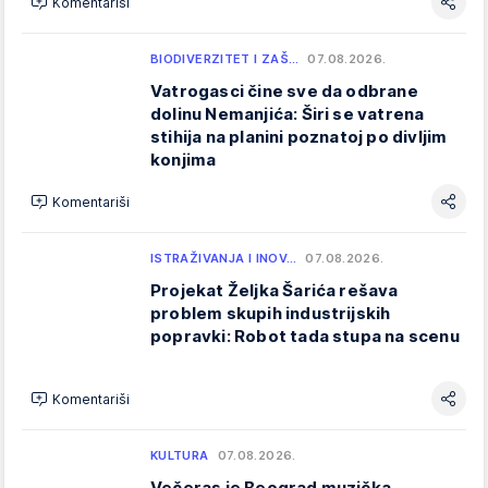
Komentariši
BIODIVERZITET I ZAŠ…
07.08.2026.
Vatrogasci čine sve da odbrane
dolinu Nemanjića: Širi se vatrena
stihija na planini poznatoj po divljim
konjima
Komentariši
ISTRAŽIVANJA I INOV…
07.08.2026.
Projekat Željka Šarića rešava
problem skupih industrijskih
popravki: Robot tada stupa na scenu
Komentariši
KULTURA
07.08.2026.
Večeras je Beograd muzička