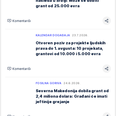
nasleđa u Srbiji: Može se dobiti
grant od 25.000 evra
Komentariši
KALENDAR DOGAĐAJA
23.7.2026.
Otvoren poziv za projekte ljudskih
prava do 1. avgusta: 10 projekata,
grantovi od 10.000 i 5.000 evra
Komentariši
FOSILNA GORIVA
24.6.2026.
Severna Makedonija dobila grant od
2,4 miliona dolara: Građani će imati
jeftinije grejanje