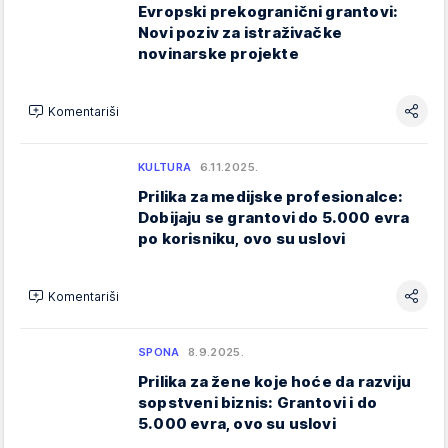
Evropski prekogranični grantovi:
Novi poziv za istraživačke
novinarske projekte
Komentariši
KULTURA
6.11.2025.
Prilika za medijske profesionalce:
Dobijaju se grantovi do 5.000 evra
po korisniku, ovo su uslovi
Komentariši
SPONA
8.9.2025.
Prilika za žene koje hoće da razviju
sopstveni biznis: Grantovi i do
5.000 evra, ovo su uslovi