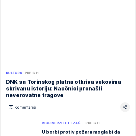
KULTURA
PRE 6 H
DNK sa Torinskog platna otkriva vekovima
skrivanu istoriju: Naučnici pronašli
neverovatne tragove
Komentariši
BIODIVERZITET I ZAŠ…
PRE 6 H
U borbi protiv požara mogla bi da