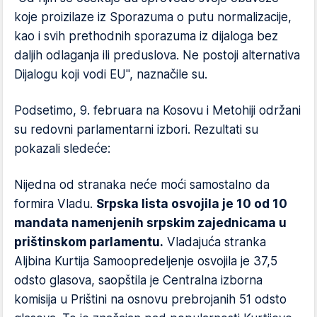
koje proizilaze iz Sporazuma o putu normalizacije,
kao i svih prethodnih sporazuma iz dijaloga bez
daljih odlaganja ili preduslova. Ne postoji alternativa
Dijalogu koji vodi EU", naznačile su.
Podsetimo, 9. februara na Kosovu i Metohiji održani
su redovni parlamentarni izbori. Rezultati su
pokazali sledeće:
Nijedna od stranaka neće moći samostalno da
formira Vladu.
Srpska lista osvojila je 10 od 10
mandata namenjenih srpskim zajednicama u
prištinskom parlamentu.
Vladajuća stranka
Aljbina Kurtija Samoopredeljenje osvojila je 37,5
odsto glasova, saopštila je Centralna izborna
komisija u Prištini na osnovu prebrojanih 51 odsto