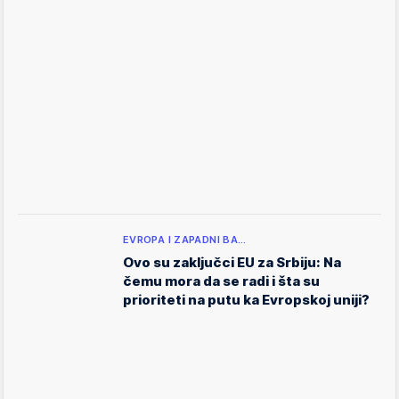
EVROPA I ZAPADNI BA…
Ovo su zaključci EU za Srbiju: Na
čemu mora da se radi i šta su
prioriteti na putu ka Evropskoj uniji?