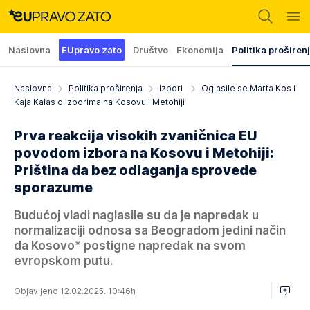
Naslovna
EUpravo zato
Društvo
Ekonomija
Politika proširen
Naslovna
Politika proširenja
Izbori
Oglasile se Marta Kos i
Kaja Kalas o izborima na Kosovu i Metohiji
Prva reakcija visokih zvaničnica EU
povodom izbora na Kosovu i Metohiji:
Priština da bez odlaganja sprovede
sporazume
Budućoj vladi naglasile su da je napredak u
normalizaciji odnosa sa Beogradom jedini način
da Kosovo* postigne napredak na svom
evropskom putu.
Objavljeno 12.02.2025. 10:46h