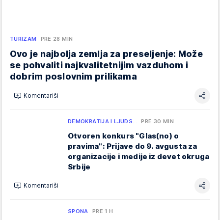
TURIZAM
PRE 28 MIN
Ovo je najbolja zemlja za preseljenje: Može
se pohvaliti najkvalitetnijim vazduhom i
dobrim poslovnim prilikama
Komentariši
DEMOKRATIJA I LJUDS…
PRE 30 MIN
Otvoren konkurs "Glas(no) o
pravima": Prijave do 9. avgusta za
organizacije i medije iz devet okruga
Srbije
Komentariši
SPONA
PRE 1 H