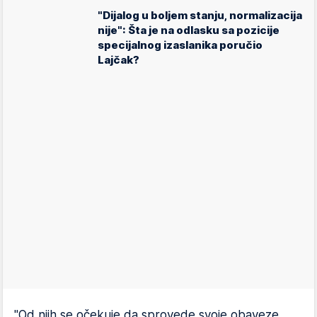
"Dijalog u boljem stanju, normalizacija
nije": Šta je na odlasku sa pozicije
specijalnog izaslanika poručio
Lajčak?
"Od njih se očekuje da sprovede svoje obaveze