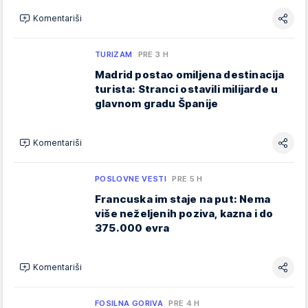
Komentariši
TURIZAM
PRE 3 H
Madrid postao omiljena destinacija
turista: Stranci ostavili milijarde u
glavnom gradu Španije
Komentariši
POSLOVNE VESTI
PRE 5 H
Francuska im staje na put: Nema
više neželjenih poziva, kazna i do
375.000 evra
Komentariši
FOSILNA GORIVA
PRE 4 H