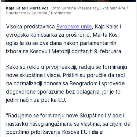
Kaja Kalas i Marta Kos
Foto: Ukraine Presidency/Ukrainian Pre /
Shutterstock Editorial / Profimedia
Visoka predstavnica
Evropske unije
, Kaja Kalas i
evropska komesarka za proširenje, Marta Kos,
oglasile su se dva dana nakon parlamentarnih
izbora na Kosovu i Metohiji održanih 9. februara.
Kako su rekle u prvoj reakciji, raduju se formiranju
nove skupštine i vlade. Prištini su poručile da radi
na normalizaciji odnosa sa Beogradom i sprovede
dogovorene sporazume bez odlaganja, jer je to
jedini način za put ka EU.
"Radujemo se formiranju nove Skupštine i Vlade i
nastavku našeg angažmana sa vlastima, sa ciljem da
podržimo približavanje Kosova EU i
da u