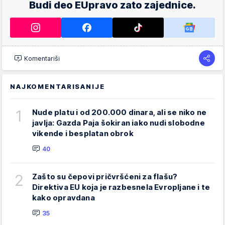
Budi deo EUpravo zato zajednice.
Komentariši
NAJKOMENTARISANIJE
1
Nude platu i od 200.000 dinara, ali se niko ne
javlja: Gazda Paja šokiran iako nudi slobodne
vikende i besplatan obrok
40
2
Zašto su čepovi pričvršćeni za flašu?
Direktiva EU koja je razbesnela Evropljane i te
kako opravdana
35