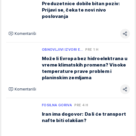
Preduzetnice dobile bitan poziv:
Prijavi se, čeka te novi nivo
poslovanja
Komentariši
OBNOVLJIVI IZVORI E…
PRE 1 H
Može li Evropa bez hidroelektrana u
vreme klimatskih promena? Visoke
temperature prave problem i
planinskim zemljama
Komentariši
FOSILNA GORIVA
PRE 4 H
Iran ima dogovor: Da li će transport
nafte biti olakšan?