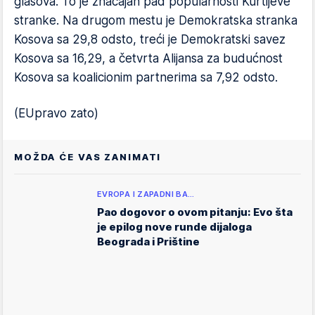
glasova. To je značajan pad popularnosti Kurtijeve
stranke. Na drugom mestu je Demokratska stranka
Kosova sa 29,8 odsto, treći je Demokratski savez
Kosova sa 16,29, a četvrta Alijansa za budućnost
Kosova sa koalicionim partnerima sa 7,92 odsto.
(EUpravo zato)
MOŽDA ĆE VAS ZANIMATI
EVROPA I ZAPADNI BA…
Pao dogovor o ovom pitanju: Evo šta
je epilog nove runde dijaloga
Beograda i Prištine