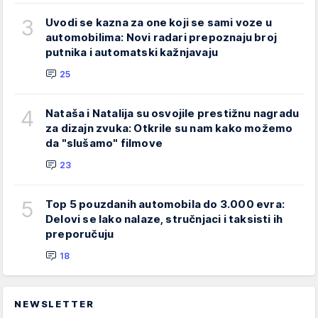
3
Uvodi se kazna za one koji se sami voze u
automobilima: Novi radari prepoznaju broj
putnika i automatski kažnjavaju
25
4
Nataša i Natalija su osvojile prestižnu nagradu
za dizajn zvuka: Otkrile su nam kako možemo
da "slušamo" filmove
23
5
Top 5 pouzdanih automobila do 3.000 evra:
Delovi se lako nalaze, stručnjaci i taksisti ih
preporučuju
18
NEWSLETTER