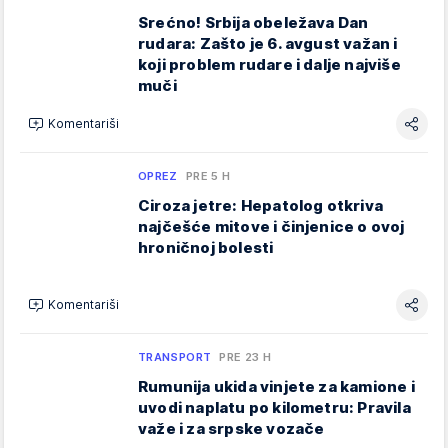
Srećno! Srbija obeležava Dan
rudara: Zašto je 6. avgust važan i
koji problem rudare i dalje najviše
muči
Komentariši
OPREZ
PRE 5 H
Ciroza jetre: Hepatolog otkriva
najčešće mitove i činjenice o ovoj
hroničnoj bolesti
Komentariši
TRANSPORT
PRE 23 H
Rumunija ukida vinjete za kamione i
uvodi naplatu po kilometru: Pravila
važe i za srpske vozače