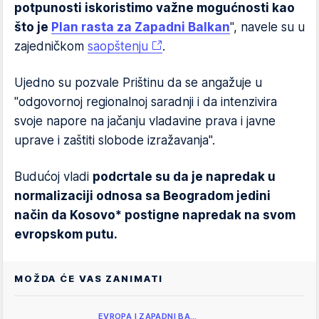
potpunosti iskoristimo važne mogućnosti kao
što je
Plan rasta za Zapadni Balkan
", navele su u
zajedničkom
saopštenju
.
Ujedno su pozvale Prištinu da se angažuje u
"odgovornoj regionalnoj saradnji i da intenzivira
svoje napore na jačanju vladavine prava i javne
uprave i zaštiti slobode izražavanja".
Budućoj vladi
podcrtale su da je napredak u
normalizaciji odnosa sa Beogradom jedini
način da Kosovo* postigne napredak na svom
evropskom putu.
MOŽDA ĆE VAS ZANIMATI
EVROPA I ZAPADNI BA…