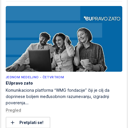
JEDNOM NEDELJNO - ČETVRTKOM
EUpravo zato
Komunikaciona platforma “WMG fondacije” čiji je cilj da
doprinese boljem međusobnom razumevanju, izgradnji
poverenja...
Pregled
Pretplati se!