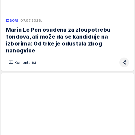
IZBORI
07.07.2026.
Marin Le Pen osuđena za zloupotrebu
fondova, ali može da se kandiduje na
izborima: Od trke je odustala zbog
nanogvice
Komentariši