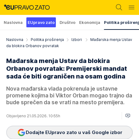
Naslovna
EUpravo zato
Društvo
Ekonomija
Politika proširen
Naslovna
Politika proširenja
Izbori
Mađarska menja Ustav
da blokira Orbanov povratak
Mađarska menja Ustav da blokira
Orbanov povratak: Premijerski mandat
sada će biti ograničen na osam godina
Nova mađarska vlada pokrenula je ustavne
promene kojima bi Viktor Orban mogao trajno da
bude sprečen da se vrati na mesto premijera.
Objavljeno 21.05.2026. 10:55h
Dodajte EUpravo zato u vaš Google izbor