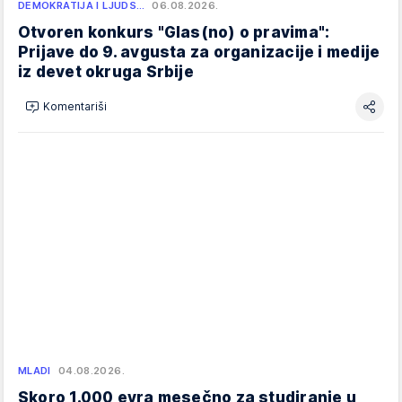
DEMOKRATIJA I LJUDS…
06.08.2026.
Otvoren konkurs "Glas(no) o pravima":
Prijave do 9. avgusta za organizacije i medije
iz devet okruga Srbije
Komentariši
MLADI
04.08.2026.
Skoro 1.000 evra mesečno za studiranje u