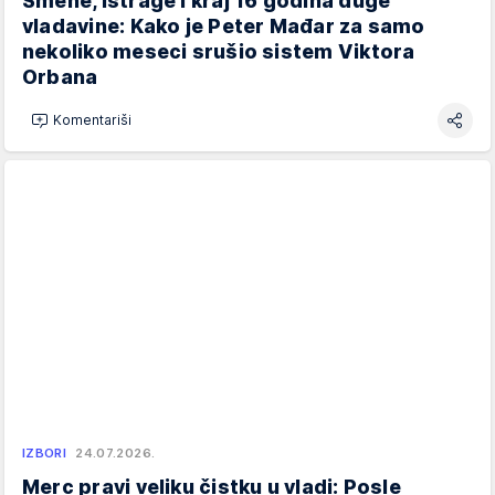
Smene, istrage i kraj 16 godina duge
vladavine: Kako je Peter Mađar za samo
nekoliko meseci srušio sistem Viktora
Orbana
Komentariši
IZBORI
24.07.2026.
Merc pravi veliku čistku u vladi: Posle