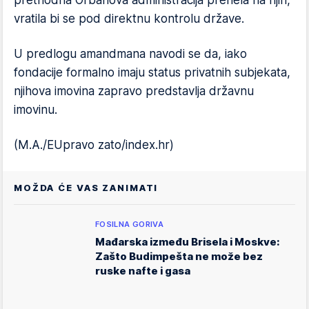
prethodna Orbanova administracija prenela na njih,
vratila bi se pod direktnu kontrolu države.
U predlogu amandmana navodi se da, iako
fondacije formalno imaju status privatnih subjekata,
njihova imovina zapravo predstavlja državnu
imovinu.
(M.A./EUpravo zato/index.hr)
MOŽDA ĆE VAS ZANIMATI
FOSILNA GORIVA
Mađarska između Brisela i Moskve:
Zašto Budimpešta ne može bez
ruske nafte i gasa