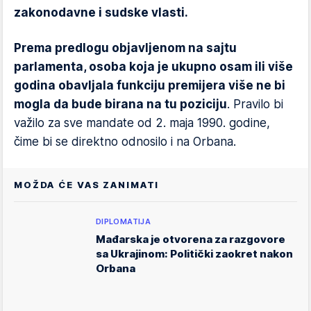
zakonodavne i sudske vlasti.
Prema predlogu objavljenom na sajtu
parlamenta, osoba koja je ukupno osam ili više
godina obavljala funkciju premijera više ne bi
mogla da bude birana na tu poziciju
. Pravilo bi
važilo za sve mandate od 2. maja 1990. godine,
čime bi se direktno odnosilo i na Orbana.
MOŽDA ĆE VAS ZANIMATI
DIPLOMATIJA
Mađarska je otvorena za razgovore
sa Ukrajinom: Politički zaokret nakon
Orbana