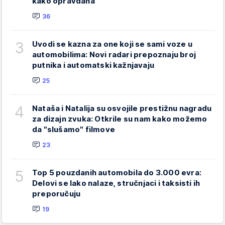
kako opravdana
36
3
Uvodi se kazna za one koji se sami voze u
automobilima: Novi radari prepoznaju broj
putnika i automatski kažnjavaju
25
4
Nataša i Natalija su osvojile prestižnu nagradu
za dizajn zvuka: Otkrile su nam kako možemo
da "slušamo" filmove
23
5
Top 5 pouzdanih automobila do 3.000 evra:
Delovi se lako nalaze, stručnjaci i taksisti ih
preporučuju
19