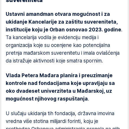
suvereniteta
Ustavni amandman otvara mogućnost i za
ukidanje Kancelarije za zaštitu suvereniteta,
institucije koju je Orban osnovao 2023. godine
.
Ta kancelarija vodila je evidenciju medija i
organizacija koje su ocenjene kao potencijalna
pretnja mađarskom suverenitetu i imala ovlašćenja
da istražuje aktivnosti koje smatra spornim.
Vlada Petera Mađara planira i preuzimanje
kontrole nad fondacijama koje upravljaju sa
oko dvadeset univerziteta u Mađarskoj, uz
mogućnost njihovog raspuštanja
.
U slučaju ukidanja tih fondacija, državna imovina
vredna više stotina milijardi forinti, koju je