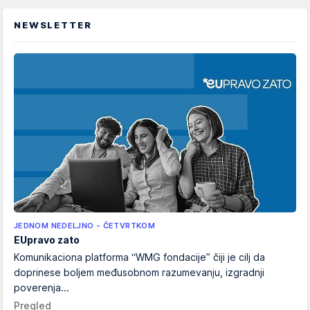
NEWSLETTER
JEDNOM NEDELJNO - ČETVRTKOM
EUpravo zato
Komunikaciona platforma “WMG fondacije” čiji je cilj da
doprinese boljem međusobnom razumevanju, izgradnji
poverenja...
Pregled