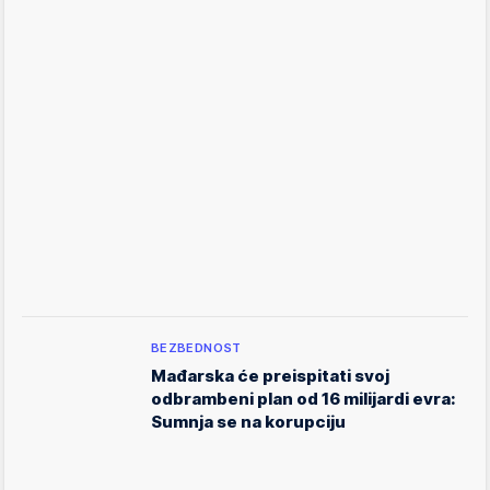
BEZBEDNOST
Mađarska će preispitati svoj
odbrambeni plan od 16 milijardi evra:
Sumnja se na korupciju