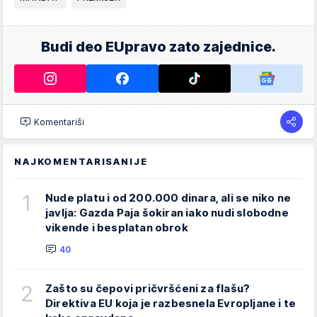
Budi deo EUpravo zato zajednice.
Komentariši
NAJKOMENTARISANIJE
1
Nude platu i od 200.000 dinara, ali se niko ne
javlja: Gazda Paja šokiran iako nudi slobodne
vikende i besplatan obrok
40
2
Zašto su čepovi pričvršćeni za flašu?
Direktiva EU koja je razbesnela Evropljane i te