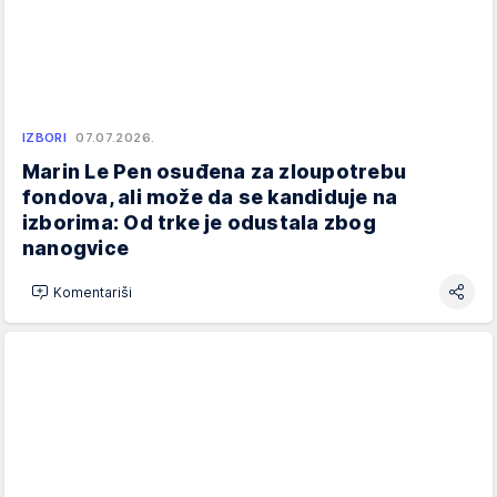
IZBORI
07.07.2026.
Marin Le Pen osuđena za zloupotrebu
fondova, ali može da se kandiduje na
izborima: Od trke je odustala zbog
nanogvice
Komentariši