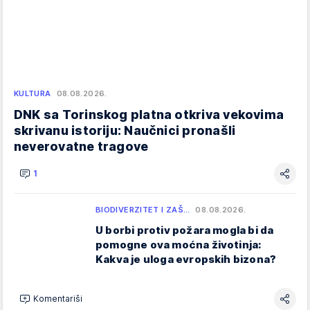
KULTURA
08.08.2026.
DNK sa Torinskog platna otkriva vekovima
skrivanu istoriju: Naučnici pronašli
neverovatne tragove
1
BIODIVERZITET I ZAŠ…
08.08.2026.
U borbi protiv požara mogla bi da
pomogne ova moćna životinja:
Kakva je uloga evropskih bizona?
Komentariši