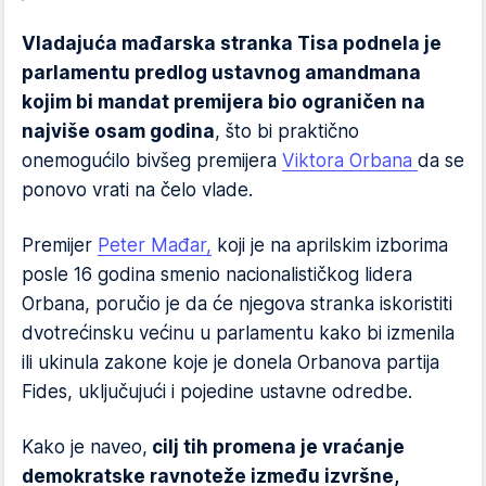
Vladajuća mađarska stranka Tisa podnela je
parlamentu predlog ustavnog amandmana
kojim bi mandat premijera bio ograničen na
najviše osam godina
, što bi praktično
onemogućilo bivšeg premijera
Viktora Orbana
da se
ponovo vrati na čelo vlade.
Premijer
Peter Mađar,
koji je na aprilskim izborima
posle 16 godina smenio nacionalističkog lidera
Orbana, poručio je da će njegova stranka iskoristiti
dvotrećinsku većinu u parlamentu kako bi izmenila
ili ukinula zakone koje je donela Orbanova partija
Fides, uključujući i pojedine ustavne odredbe.
Kako je naveo,
cilj tih promena je vraćanje
demokratske ravnoteže između izvršne,