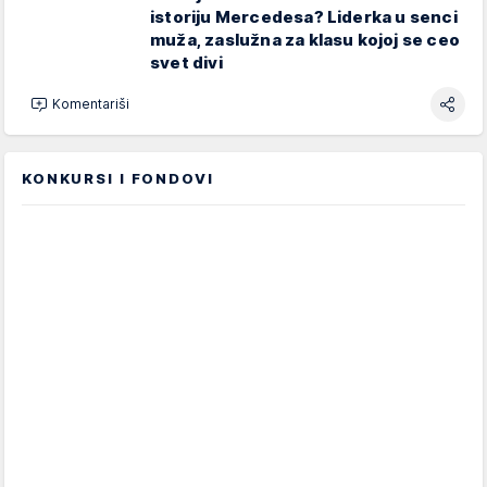
istoriju Mercedesa? Liderka u senci
muža, zaslužna za klasu kojoj se ceo
svet divi
Komentariši
KONKURSI I FONDOVI