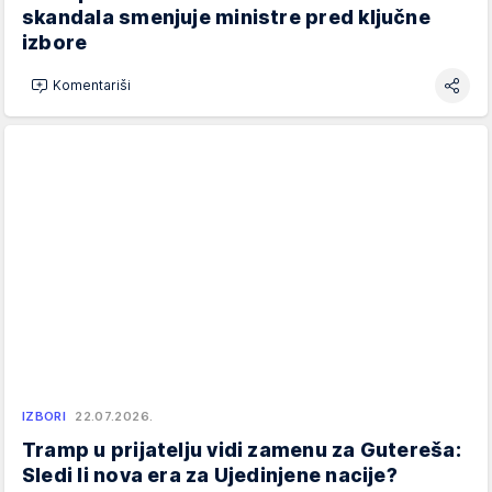
skandala smenjuje ministre pred ključne
izbore
Komentariši
IZBORI
22.07.2026.
Tramp u prijatelju vidi zamenu za Gutereša:
Sledi li nova era za Ujedinjene nacije?