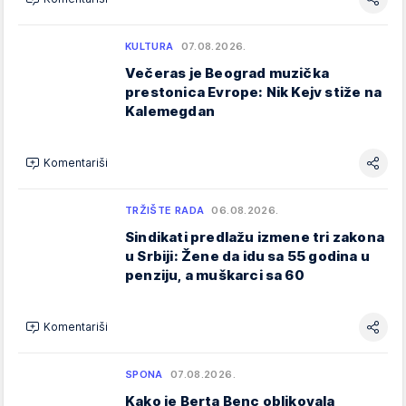
KULTURA
07.08.2026.
Večeras je Beograd muzička
prestonica Evrope: Nik Kejv stiže na
Kalemegdan
Komentariši
TRŽIŠTE RADA
06.08.2026.
Sindikati predlažu izmene tri zakona
u Srbiji: Žene da idu sa 55 godina u
penziju, a muškarci sa 60
Komentariši
SPONA
07.08.2026.
Kako je Berta Benc oblikovala