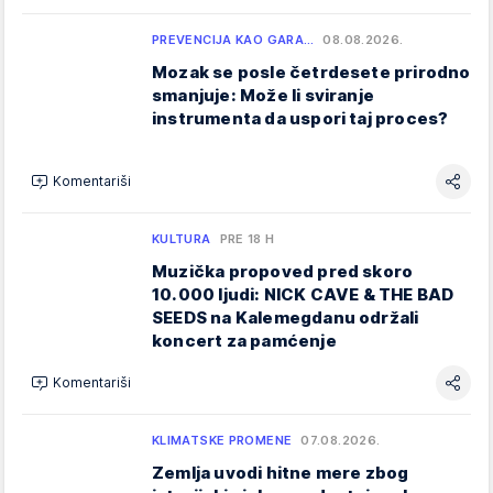
PREVENCIJA KAO GARA…
08.08.2026.
Mozak se posle četrdesete prirodno
smanjuje: Može li sviranje
instrumenta da uspori taj proces?
Komentariši
KULTURA
PRE 18 H
Muzička propoved pred skoro
10.000 ljudi: NICK CAVE & THE BAD
SEEDS na Kalemegdanu održali
koncert za pamćenje
Komentariši
KLIMATSKE PROMENE
07.08.2026.
Zemlja uvodi hitne mere zbog