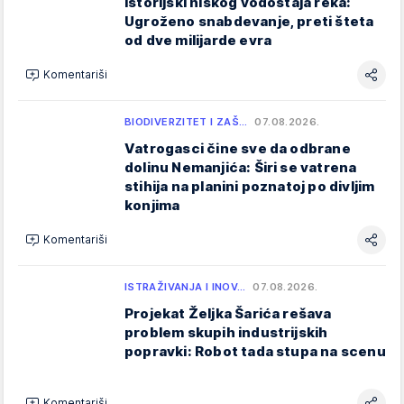
istorijski niskog vodostaja reka:
Ugroženo snabdevanje, preti šteta
od dve milijarde evra
Komentariši
BIODIVERZITET I ZAŠ…
07.08.2026.
Vatrogasci čine sve da odbrane
dolinu Nemanjića: Širi se vatrena
stihija na planini poznatoj po divljim
konjima
Komentariši
ISTRAŽIVANJA I INOV…
07.08.2026.
Projekat Željka Šarića rešava
problem skupih industrijskih
popravki: Robot tada stupa na scenu
Komentariši