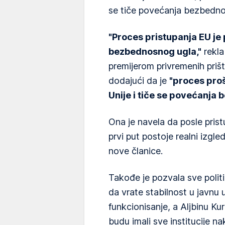
se tiče povećanja bezbedno
"Proces pristupanja EU je 
bezbednosnog ugla,"
rekla
premijerom privremenih prišti
dodajući da je
"proces proš
Unije i tiče se povećanja 
Ona je navela da posle pris
prvi put postoje realni izgle
nove članice.
Takođe je pozvala sve politi
da vrate stabilnost u javnu 
funkcionisanje, a Aljbinu Kur
budu imali sve institucije n