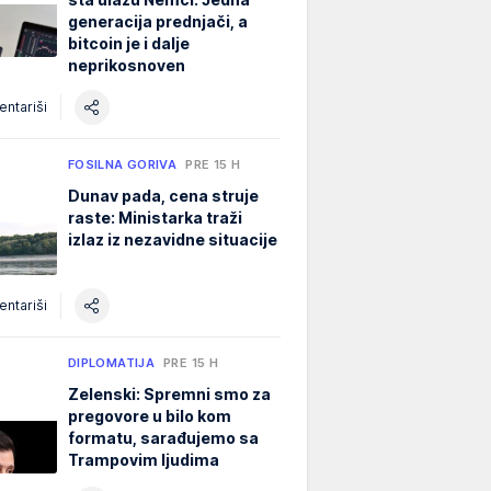
generacija prednjači, a
bitcoin je i dalje
neprikosnoven
ntariši
FOSILNA GORIVA
PRE 15 H
Dunav pada, cena struje
raste: Ministarka traži
izlaz iz nezavidne situacije
ntariši
DIPLOMATIJA
PRE 15 H
Zelenski: Spremni smo za
pregovore u bilo kom
formatu, sarađujemo sa
Trampovim ljudima