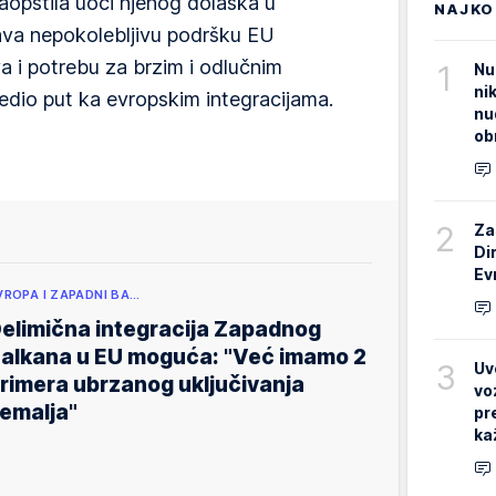
aopštila uoči njenog dolaska u
NAJKO
ava nepokolebljivu podršku EU
a i potrebu za brzim i odlučnim
1
Nu
ni
edio put ka evropskim integracijama.
nu
ob
2
Za
Di
Ev
VROPA I ZAPADNI BA…
elimična integracija Zapadnog
alkana u EU moguća: "Već imamo 2
3
Uv
rimera ubrzanog uključivanja
vo
emalja"
pr
ka