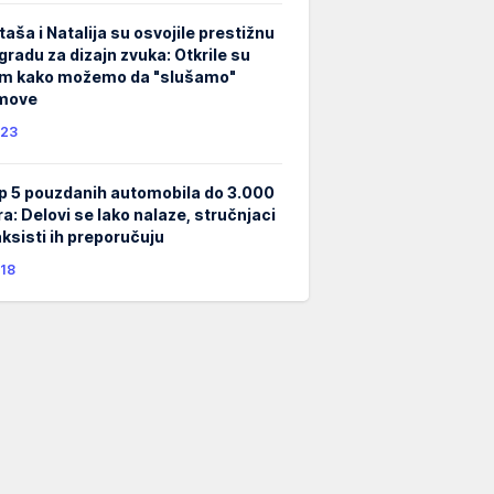
taša i Natalija su osvojile prestižnu
gradu za dizajn zvuka: Otkrile su
m kako možemo da "slušamo"
lmove
23
p 5 pouzdanih automobila do 3.000
ra: Delovi se lako nalaze, stručnjaci
taksisti ih preporučuju
18