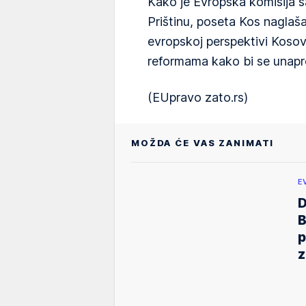
Kako je Evropska komisija s
Prištinu, poseta Kos naglaš
evropskoj perspektivi Kosov
reformama kako bi se unapr
(EUpravo zato.rs)
MOŽDA ĆE VAS ZANIMATI
E
D
B
p
z