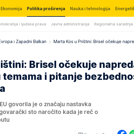
Ekonomija
Politika proširenja
Nauka i tehnologija
Energetik
mokratija i ljudska prava
Javna administracija
Regionalna saradnja
Evropa i Zapadni Balkan
Marta Kos u Prištini: Brisel očekuje napr
ištini: Brisel očekuje napred
 temama i pitanje bezbednos
ta
EU govorila je o značaju nastavka
egovarački sto naročito kada je reč o
putu