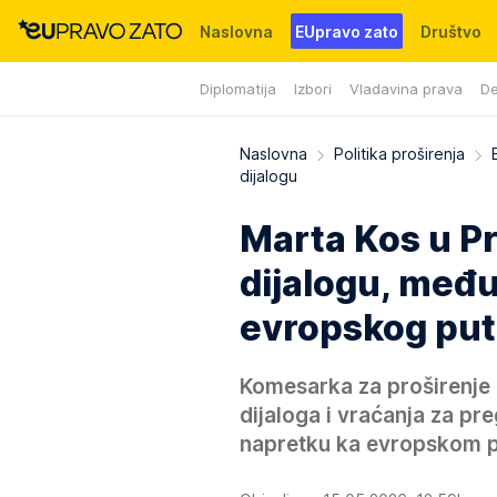
Naslovna
EUpravo zato
Društvo
Diplomatija
Izbori
Vladavina prava
De
Događaji
News
WMG fondacija
Naslovna
Politika proširenja
dijalogu
Marta Kos u Pr
dijalogu, među
evropskog pu
Komesarka za proširenje 
dijaloga i vraćanja za pr
napretku ka evropskom 