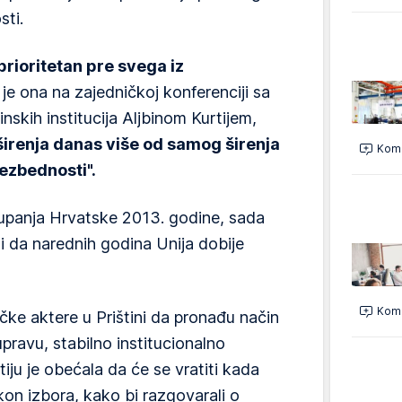
sti.
prioritetan pre svega iz
 je ona na zajedničkoj konferenciji sa
nskih institucija Aljbinom Kurtijem,
irenja danas više od samog širenja
Kome
bezbednosti".
tupanja Hrvatske 2013. godine, sada
di da narednih godina Unija dobije
Kome
čke aktere u Prištini da pronađu način
upravu, stabilno institucionalno
tiju je obećala da će se vratiti kada
akon izbora, kako bi razgovarali o