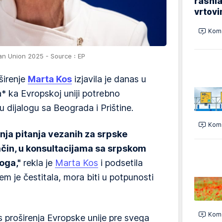
rashla
vrtovi
Kome
n Union 2025 - Source : EP
širenje
Marta Kos
izjavila je danas u
a* ka Evropskoj uniji potrebno
 dijalogu sa Beograda i Prištine.
Kome
nja pitanja vezanih za srpske
način, u konsultacijama sa srpskom
oga,"
rekla je
Marta Kos
i podsetila
m je čestitala, mora biti u potpunosti
Kome
 proširenja Evropske unije pre svega