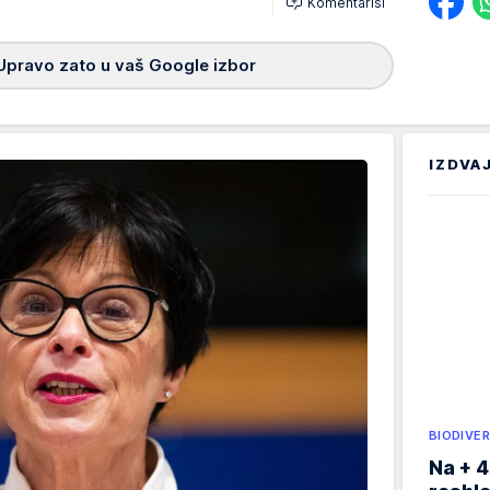
Komentariši
Upravo zato u vaš Google izbor
IZDVA
BIODIVER
Na + 4