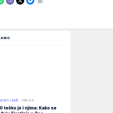
JAMO
ZITET I ZAŠ…
PRE 6 H
0 teško je i njima: Kako se