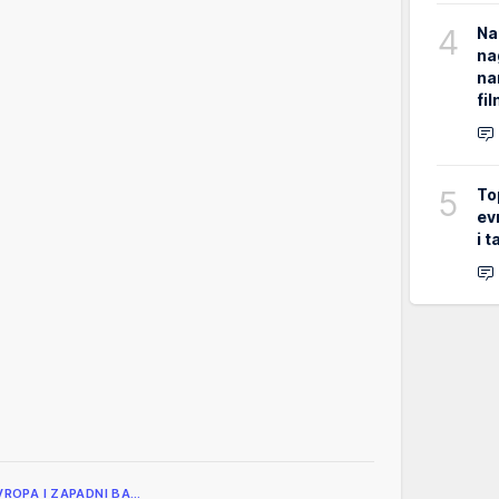
4
Na
na
na
fi
5
To
ev
i 
VROPA I ZAPADNI BA…