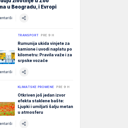
đuju životinje u Zoo
ma u Beogradu, i Evropi
ntariši
TRANSPORT
PRE 9 H
Rumunija ukida vinjete za
kamione i uvodi naplatu po
kilometru: Pravila važe i za
srpske vozače
ntariši
KLIMATSKE PROMENE
PRE 9 H
Otkriven još jedan izvor
efekta staklene bašte:
Ljupki i umiljati šalju metan
u atmosferu
ntariši