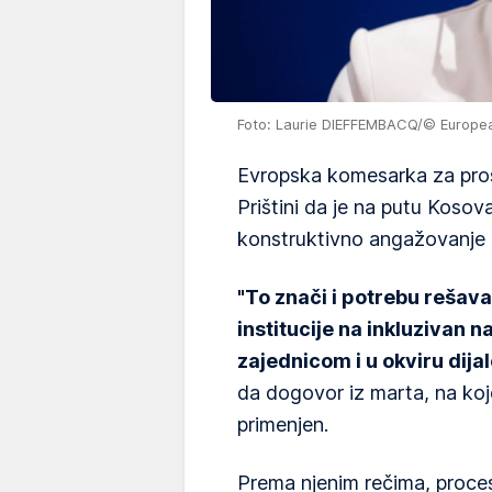
Foto: Laurie DIEFFEMBACQ/© Europea
Evropska komesarka za pro
Prištini da je na putu Kosov
konstruktivno angažovanje u
"To znači i potrebu rešava
institucije na inkluzivan 
zajednicom i u okviru dijal
da dogovor iz marta, na koje
primenjen.
Prema njenim rečima, proces