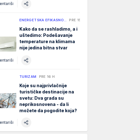
ntariši
ENERGETSKA EFIKASNO…
PRE 15 H
Kako da se rashladimo, a i
uštedimo: Podešavanje
temperature na klimama
nije jedina bitna stvar
ntariši
TURIZAM
PRE 16 H
Koje su najprivlačnije
turističke destinacije na
svetu: Dva grada su
neprikosnovena - da li
možete da pogodite koja?
ntariši