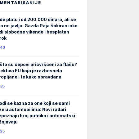
MENTARISANIJE
de platu i od 200.000 dinara, ali se
ko ne javlja: Gazda Paja šokiran iako
di slobodne vikende i besplatan
rok
40
što su čepovi pričvršćeni za flašu?
rektiva EU koja je razbesnela
ropljane i te kako opravdana
35
odi se kazna za one koji se sami
ze u automobilima: Novi radari
epoznaju broj putnika i automatski
žnjavaju
25