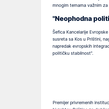
mnogim temama važnim za Pr
"Neophodna politi
Šefica Kancelarije Evropske u
susreta sa Kos u Prištini, n
napredak evropskih integrac
političku stabilnost".
Premijer privremenih instituci