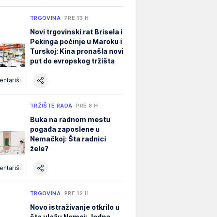
TRGOVINA
PRE 13 H
Novi trgovinski rat Brisela i
Pekinga počinje u Maroku i
Turskoj: Kina pronašla novi
put do evropskog tržišta
ntariši
TRŽIŠTE RADA
PRE 8 H
Buka na radnom mestu
pogađa zaposlene u
Nemačkoj: Šta radnici
žele?
ntariši
TRGOVINA
PRE 12 H
Novo istraživanje otkrilo u
šta ulažu Nemci: Jedna