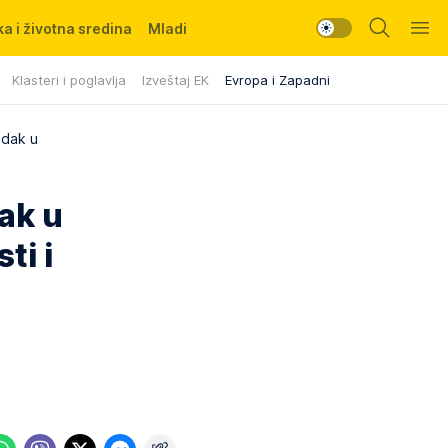
a i životna sredina
Mladi
Klasteri i poglavlja
Izveštaj EK
Evropa i Zapadni Balkan
edak u
ak u
ti i