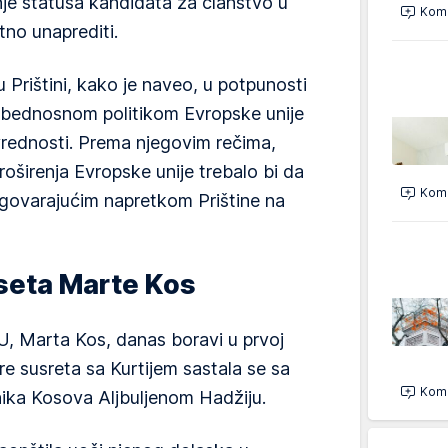
nje statusa kandidata za članstvo u
Kome
tno unaprediti.
 u Prištini, kako je naveo, u potpunosti
zbednosnom politikom Evropske unije
vrednosti. Prema njegovim rečima,
oširenja Evropske unije trebalo bi da
Kome
odgovarajućim napretkom Prištine na
seta Marte Kos
U, Marta Kos, danas boravi u prvoj
pre susreta sa Kurtijem sastala se sa
Kome
ika Kosova Aljbuljenom Hadžiju.