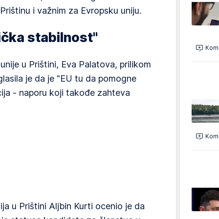
ištinu i važnim za Evropsku uniju.
čka stabilnost"
Kome
nije u Prištini, Eva Palatova, prilikom
aglasila je da je "EU tu da pomogne
ija - naporu koji takođe zahteva
Kome
ja u Prištini Aljbin Kurti ocenio je da