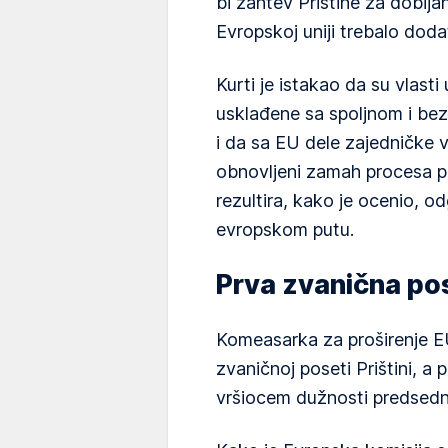
bi zahtev Prištine za dobija
Evropskoj uniji trebalo doda
Kurti je istakao da su vlasti
usklađene sa spoljnom i be
i da sa EU dele zajedničke 
obnovljeni zamah procesa pr
rezultira, kako je ocenio, 
evropskom putu.
Prva zvanična po
Komeasarka za proširenje E
zvaničnoj poseti Prištini, a 
vršiocem dužnosti predsedn