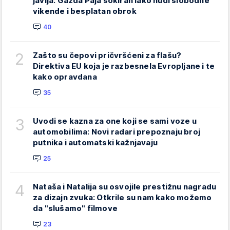
javlja: Gazda Paja šokiran iako nudi slobodne
vikende i besplatan obrok
40
2
Zašto su čepovi pričvršćeni za flašu?
Direktiva EU koja je razbesnela Evropljane i te
kako opravdana
35
3
Uvodi se kazna za one koji se sami voze u
automobilima: Novi radari prepoznaju broj
putnika i automatski kažnjavaju
25
4
Nataša i Natalija su osvojile prestižnu nagradu
za dizajn zvuka: Otkrile su nam kako možemo
da "slušamo" filmove
23