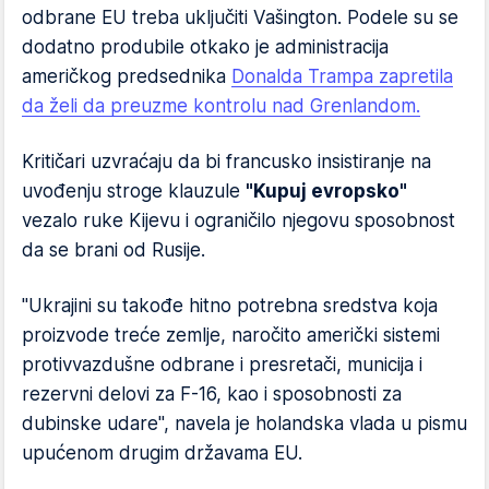
odbrane EU treba uključiti Vašington. Podele su se
dodatno produbile otkako je administracija
američkog predsednika
Donalda Trampa zapretila
da želi da preuzme kontrolu nad Grenlandom.
Kritičari uzvraćaju da bi francusko insistiranje na
uvođenju stroge klauzule
"Kupuj evropsko"
vezalo ruke Kijevu i ograničilo njegovu sposobnost
da se brani od Rusije.
"Ukrajini su takođe hitno potrebna sredstva koja
proizvode treće zemlje, naročito američki sistemi
protivvazdušne odbrane i presretači, municija i
rezervni delovi za F-16, kao i sposobnosti za
dubinske udare", navela je holandska vlada u pismu
upućenom drugim državama EU.