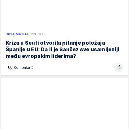
DIPLOMATIJA
PRE 11 H
Kriza u Seuti otvorila pitanje položaja
Španije u EU: Da li je Sančez sve usamljeniji
među evropskim liderima?
Komentariši