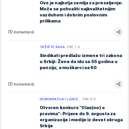
Ovo je najbolja zemlja za preseljenje:
Može se pohvaliti najkvalitetnijim
vazduhom i dobrim poslovnim
prilikama
Komentariši
TRŽIŠTE RADA
PRE 7 H
Sindikati predlažu izmene tri zakona
u Srbiji: Žene da idu sa 55 godina u
penziju, a muškarci sa 60
Komentariši
DEMOKRATIJA I LJUDS…
PRE 8 H
Otvoren konkurs "Glas(no) o
pravima": Prijave do 9. avgusta za
organizacije i medije iz devet okruga
Srbije