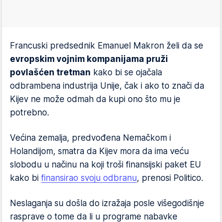
Francuski predsednik Emanuel Makron želi da se
evropskim vojnim kompanijama pruži
povlašćen tretman
kako bi se ojačala
odbrambena industrija Unije, čak i ako to znači da
Kijev ne može odmah da kupi ono što mu je
potrebno.
Većina zemalja, predvođena Nemačkom i
Holandijom, smatra da Kijev mora da ima veću
slobodu u načinu na koji troši finansijski paket EU
kako bi
finansirao svoju odbranu
, prenosi Politico.
Neslaganja su došla do izražaja posle višegodišnje
rasprave o tome da li u programe nabavke