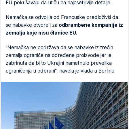
EU pokušavaju da utiču na najosetljivije detalje.
Nemačka se odvojila od Francuske predloživši da
se nabavke otvore i za
odbrambene kompanije iz
zemalja koje nisu članice EU.
"Nemačka ne podržava da se nabavke iz trećih
zemalja ograniče na određene proizvode jer je
zabrinuta da bi to Ukrajini nametnulo prevelika
ograničenja u odbrani", navela je vlada u Berlinu.