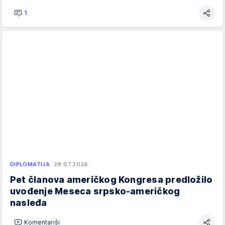
1
DIPLOMATIJA
29.07.2026.
Pet članova američkog Kongresa predložilo
uvođenje Meseca srpsko-američkog
nasleđa
Komentariši