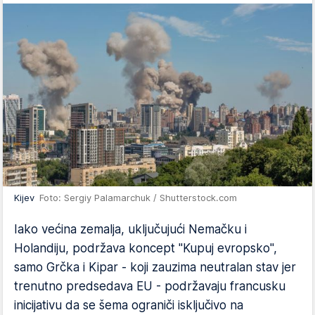
Kijev
Foto: Sergiy Palamarchuk / Shutterstock.com
Iako većina zemalja, uključujući Nemačku i
Holandiju, podržava koncept "Kupuj evropsko",
samo Grčka i Kipar - koji zauzima neutralan stav jer
trenutno predsedava EU - podržavaju francusku
inicijativu da se šema ograniči isključivo na