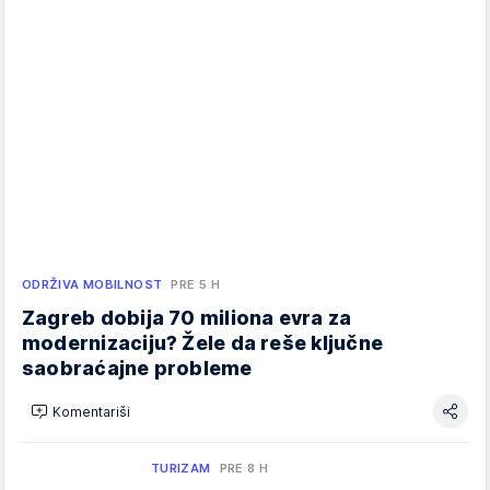
ODRŽIVA MOBILNOST
PRE 5 H
Zagreb dobija 70 miliona evra za
modernizaciju? Žele da reše ključne
saobraćajne probleme
Komentariši
TURIZAM
PRE 8 H