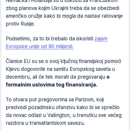
Nemačka i Holandija su u sukobu sa Francuskom
zbog planova kojim Ukrajini treba da se obezbedi
američko oružje kako bi mogla da nastavi ratovanje
protiv Rusije.
Podsetimo, za to bi trebalo da iskoristi
zajam
Evropske unije od 90 milijardi.
Članice EU su se o ovoj ključnoj finansijskoj pomoći
Kijevu dogovorile na samitu Evropskog saveta u
decembru, ali će tek morati da pregovaraju
o
formalnim uslovima tog finansiranja.
To otvara put pregovorima sa Parizom, koji
predvodi pozadinsku ofanzivu kako bi se sprečilo
da novac odlazi u Vašington, u trenutku sve većeg
razdora u transatlantskom savezu.