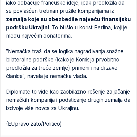
iako odbacuje francuske ideje, ipak predložila da
se povlašćen tretman pružile kompanijama iz
zemalja koje su obezbedile najveću finansijsku
podršku Ukrajini
. To bi išlo u korist Berlina, koji je
među najvećim donatorima.
"Nemačka traži da se logika nagrađivanja snažne
bilateralne podrške (kako je Komisija prvobitno
predložila za treće zemlje) primeni i na države
članice", navela je nemačka vlada.
Diplomate to vide kao zaobilazno rešenje za jačanje
nemačkih kompanija i podsticanje drugih zemalja da
izdvoje više novca za Ukrajinu.
(EUpravo zato/Politico)