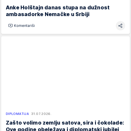
Anke Holštajn danas stupa na dužnost
ambasadorke Nemačke u Srbiji
Komentariši
DIPLOMATIJA
31.07.2026.
Zašto volimo zemlju satova, sira i čokolade:
Ove godine obeležava i diplomatski jubilej