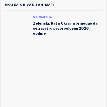
MOŽDA ĆE VAS ZANIMATI
DIPLOMATIJA
Zelenski: Rat u Ukrajini bi mogao da
se završi u prvoj polovini 2026.
godine