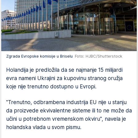
Zgrada Evropske komisije u Briselu
Foto: HJBC/Shutterstock
Holandija je predložila da se najmanje 15 milijardi
evra nameni Ukrajini za kupovinu stranog oružja
koje nije trenutno dostupno u Evropi.
"Trenutno, odbrambena industrija EU nije u stanju
da proizvede ekvivalentne sisteme ili to ne može da
učini u potrebnom vremenskom okviru", navela je
holandska vlada u svom pismu.