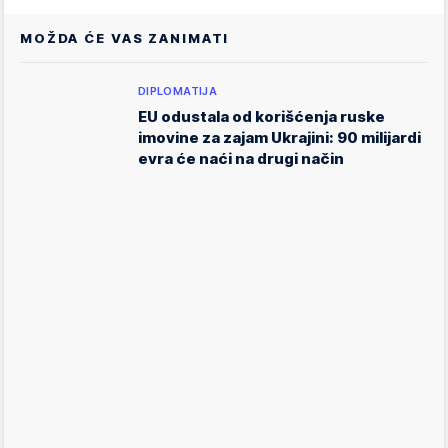
MOŽDA ĆE VAS ZANIMATI
DIPLOMATIJA
EU odustala od korišćenja ruske
imovine za zajam Ukrajini: 90 milijardi
evra će naći na drugi način