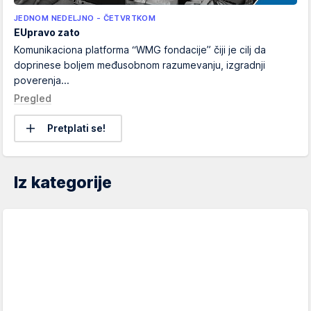
JEDNOM NEDELJNO - ČETVRTKOM
EUpravo zato
Komunikaciona platforma “WMG fondacije” čiji je cilj da
doprinese boljem međusobnom razumevanju, izgradnji
poverenja...
Pregled
Pretplati se!
Iz kategorije