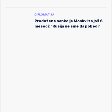
DIPLOMATIJA
Produžene sankcije Moskvi za još 6
meseci: "Rusija ne sme da pobedi"