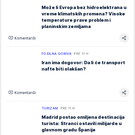
Može li Evropa bez hidroelektrana u
vreme klimatskih promena? Visoke
temperature prave problem i
planinskim zemljama
Komentariši
FOSILNA GORIVA
PRE 11 H
Iran ima dogovor: Da li će transport
nafte biti olakšan?
Komentariši
TURIZAM
PRE 11 H
Madrid postao omiljena destinacija
turista: Stranci ostavili milijarde u
glavnom gradu Španije