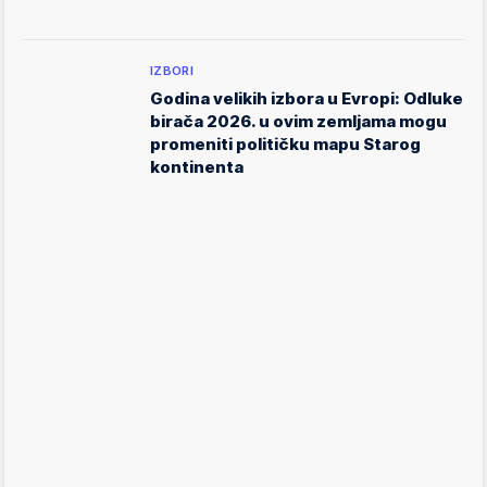
IZBORI
Godina velikih izbora u Evropi: Odluke
birača 2026. u ovim zemljama mogu
promeniti političku mapu Starog
kontinenta