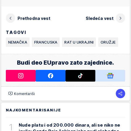
Prethodna vest
Sledeća vest
TAGOVI
NEMAČKA
FRANCUSKA
RAT U UKRAJINI
ORUŽJE
Budi deo EUpravo zato zajednice.
Komentariši
NAJKOMENTARISANIJE
1
Nude platu i od 200.000 dinara, ali se niko ne