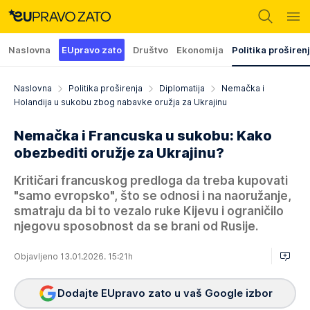
Naslovna
EUpravo zato
Društvo
Ekonomija
Politika proširen
Naslovna
Politika proširenja
Diplomatija
Nemačka i
Holandija u sukobu zbog nabavke oružja za Ukrajinu
Nemačka i Francuska u sukobu: Kako
obezbediti oružje za Ukrajinu?
Kritičari francuskog predloga da treba kupovati
"samo evropsko", što se odnosi i na naoružanje,
smatraju da bi to vezalo ruke Kijevu i ograničilo
njegovu sposobnost da se brani od Rusije.
Objavljeno 13.01.2026. 15:21h
Dodajte EUpravo zato u vaš Google izbor