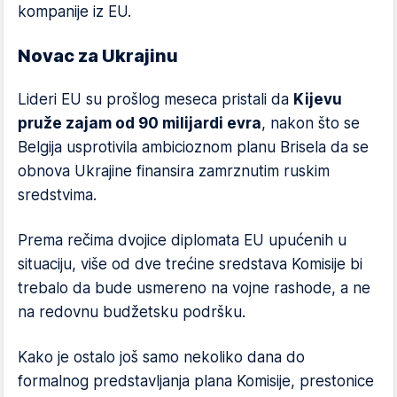
kompanije iz EU.
Novac za Ukrajinu
Lideri EU su prošlog meseca pristali da
Kijevu
pruže zajam od 90 milijardi evra
, nakon što se
Belgija usprotivila ambicioznom planu Brisela da se
obnova Ukrajine finansira zamrznutim ruskim
sredstvima.
Prema rečima dvojice diplomata EU upućenih u
situaciju, više od dve trećine sredstava Komisije bi
trebalo da bude usmereno na vojne rashode, a ne
na redovnu budžetsku podršku.
Kako je ostalo još samo nekoliko dana do
formalnog predstavljanja plana Komisije, prestonice