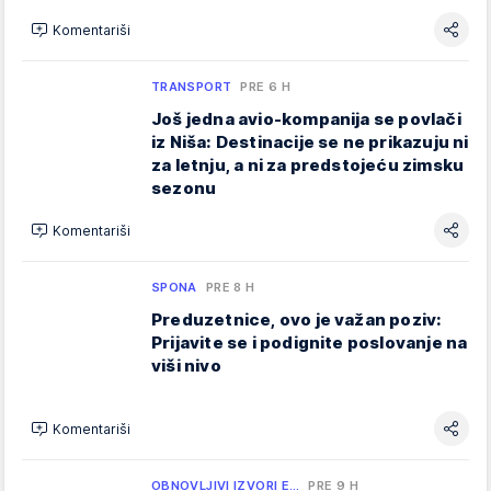
Komentariši
TRANSPORT
PRE 6 H
Još jedna avio-kompanija se povlači
iz Niša: Destinacije se ne prikazuju ni
za letnju, a ni za predstojeću zimsku
sezonu
Komentariši
SPONA
PRE 8 H
Preduzetnice, ovo je važan poziv:
Prijavite se i podignite poslovanje na
viši nivo
Komentariši
OBNOVLJIVI IZVORI E…
PRE 9 H