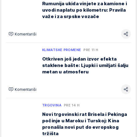
Rumunija ukida vinjete za kamione i
uvodi naplatu po kilometru: Pravila
važe i za srpske vozače
Komentariši
KLIMATSKE PROMENE
PRE 11 H
Otkriven još jedan izvor efekta
staklene bašte: Ljupki i umiljati šalju
metan u atmosferu
Komentariši
TRGOVINA
PRE 14 H
Novi trgovinski rat Brisela i Pekinga
počinje u Maroku i Turskoj: Kina
pronašla novi put do evropskog
tržišta