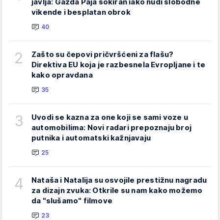
javlja: Gazda Paja šokiran iako nudi slobodne
vikende i besplatan obrok
40
2
Zašto su čepovi pričvršćeni za flašu?
Direktiva EU koja je razbesnela Evropljane i te
kako opravdana
35
3
Uvodi se kazna za one koji se sami voze u
automobilima: Novi radari prepoznaju broj
putnika i automatski kažnjavaju
25
4
Nataša i Natalija su osvojile prestižnu nagradu
za dizajn zvuka: Otkrile su nam kako možemo
da "slušamo" filmove
23