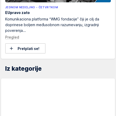
JEDNOM NEDELJNO - ČETVRTKOM
EUpravo zato
Komunikaciona platforma “WMG fondacije” čiji je cilj da
doprinese boljem međusobnom razumevanju, izgradnji
poverenja...
Pregled
Pretplati se!
Iz kategorije