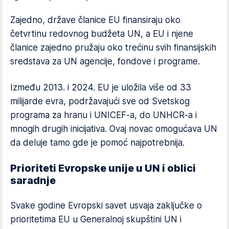
Zajedno, države članice EU finansiraju oko
četvrtinu redovnog budžeta UN, a EU i njene
članice zajedno pružaju oko trećinu svih finansijskih
sredstava za UN agencije, fondove i programe.
Između 2013. i 2024. EU je uložila više od 33
milijarde evra, podržavajući sve od Svetskog
programa za hranu i UNICEF-a, do UNHCR-a i
mnogih drugih inicijativa. Ovaj novac omogućava UN
da deluje tamo gde je pomoć najpotrebnija.
Prioriteti Evropske unije u UN i oblici
saradnje
Svake godine Evropski savet usvaja zaključke o
prioritetima EU u Generalnoj skupštini UN i