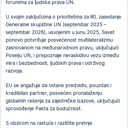
forumima za ljudska prava UN.
U svojim zaključcima o prioritetima za 80. zasedanje
Generalne skupštine UN (septembar 2025 –
septembar 2026), usvojenim u junu 2025, Savet
ponovo potvrđuje posvećenost multilateralizmu
zasnovanom na međunarodnom pravu, uključujući
Povelju UN, i prepoznaje neraskidivu vezu između
mira i bezbednosti, ljudskih prava i održivog
razvoja.
EU se angažuje da ostane predvidiv, pouzdan i
kredibilan partner, posvećen pronalaženju
globalnih rešenja za zajedničke izazove, uključujući
sprovođenje Pakta za budućnost.
S obzirom na rastuće i različite pretnje