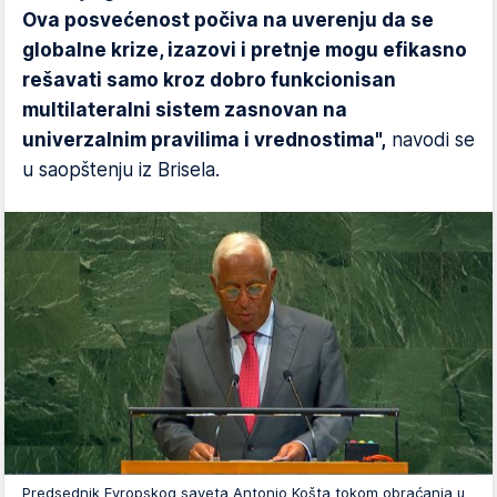
Ova posvećenost počiva na uverenju da se
globalne krize, izazovi i pretnje mogu efikasno
rešavati samo kroz dobro funkcionisan
multilateralni sistem zasnovan na
univerzalnim pravilima i vrednostima",
navodi se
u saopštenju iz Brisela.
Predsednik Evropskog saveta Antonio Košta tokom obraćanja u