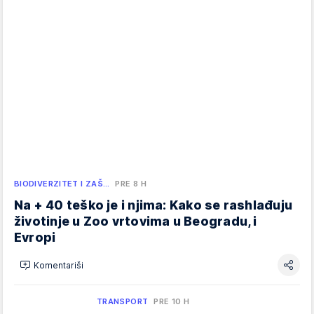
BIODIVERZITET I ZAŠ…
PRE 8 H
Na + 40 teško je i njima: Kako se rashlađuju
životinje u Zoo vrtovima u Beogradu, i
Evropi
Komentariši
TRANSPORT
PRE 10 H