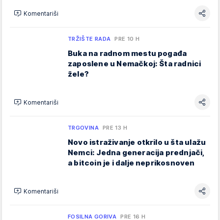
Komentariši
TRŽIŠTE RADA
PRE 10 H
Buka na radnom mestu pogađa
zaposlene u Nemačkoj: Šta radnici
žele?
Komentariši
TRGOVINA
PRE 13 H
Novo istraživanje otkrilo u šta ulažu
Nemci: Jedna generacija prednjači,
a bitcoin je i dalje neprikosnoven
Komentariši
FOSILNA GORIVA
PRE 16 H