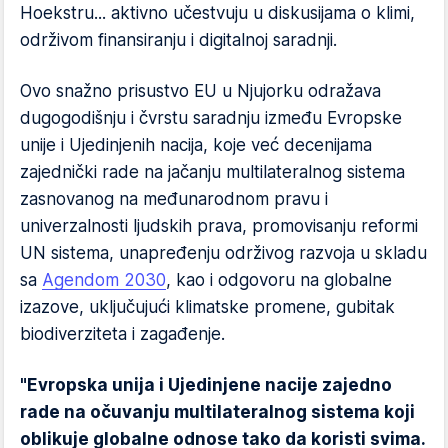
Hoekstru... aktivno učestvuju u diskusijama o klimi,
održivom finansiranju i digitalnoj saradnji.
Ovo snažno prisustvo EU u Njujorku odražava
dugogodišnju i čvrstu saradnju između Evropske
unije i Ujedinjenih nacija, koje već decenijama
zajednički rade na jačanju multilateralnog sistema
zasnovanog na međunarodnom pravu i
univerzalnosti ljudskih prava, promovisanju reformi
UN sistema, unapređenju održivog razvoja u skladu
sa
Agendom 2030
, kao i odgovoru na globalne
izazove, uključujući klimatske promene, gubitak
biodiverziteta i zagađenje.
"Evropska unija i Ujedinjene nacije zajedno
rade na očuvanju multilateralnog sistema koji
oblikuje globalne odnose tako da koristi svima.