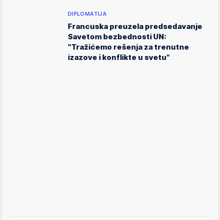
DIPLOMATIJA
Francuska preuzela predsedavanje
Savetom bezbednosti UN:
"Tražićemo rešenja za trenutne
izazove i konflikte u svetu"