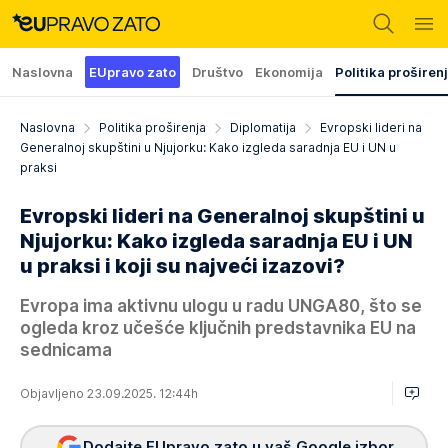
Naslovna
EUpravo zato
Društvo
Ekonomija
Politika proširen
Naslovna
Politika proširenja
Diplomatija
Evropski lideri na
Generalnoj skupštini u Njujorku: Kako izgleda saradnja EU i UN u
praksi
Evropski lideri na Generalnoj skupštini u
Njujorku: Kako izgleda saradnja EU i UN
u praksi i koji su najveći izazovi?
Evropa ima aktivnu ulogu u radu UNGA80, što se
ogleda kroz učešće ključnih predstavnika EU na
sednicama
Objavljeno 23.09.2025. 12:44h
Dodajte EUpravo zato u vaš Google izbor