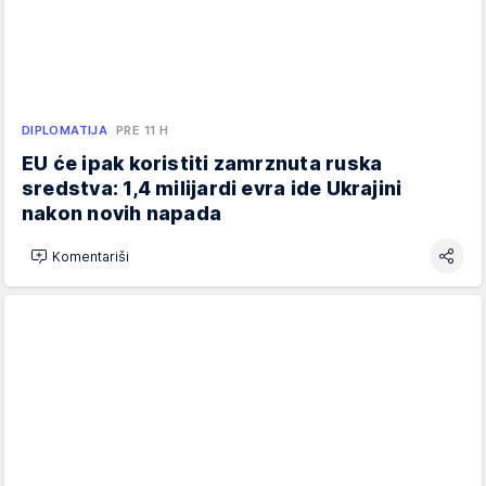
DIPLOMATIJA
PRE 11 H
EU će ipak koristiti zamrznuta ruska
sredstva: 1,4 milijardi evra ide Ukrajini
nakon novih napada
Komentariši