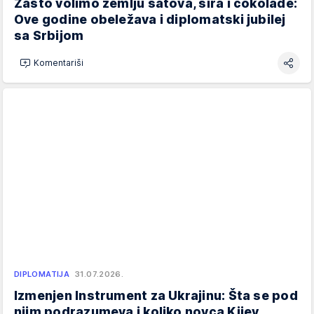
Zašto volimo zemlju satova, sira i čokolade:
Ove godine obeležava i diplomatski jubilej
sa Srbijom
Komentariši
DIPLOMATIJA
31.07.2026.
Izmenjen Instrument za Ukrajinu: Šta se pod
njim podrazumeva i koliko novca Kijev