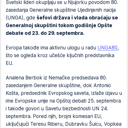
Svetski lideri okupljaju se u Njujorku povodom 80.
zasedanja Generalne skupštine Ujedinjenih nacija
(UNGA), gde
šefovi država i vlada obraćaju se
Generalnoj skupštini tokom godišnje Opšte
debate od 23. do 29. septembra.
Evropa takođe ima aktivnu ulogu u radu
UNGA80
,
što se ogleda kroz učešće ključnih predstavnika
EU.
Analena Berbok iz Nemačke predsedava 80.
zasedanjem Generalne skupštine, dok Antonio
Košta, predsednik Evropskog saveta, izlaže izjavu u
ime Evropske unije na Opštoj debati 25. septembra
i takođe govori u Savetu bezbednosti UN 24.
septembra. Pored njih, brojni komesari EU,
uključujući Teresu Riberu, Dubravku Šuicu, Vopkea