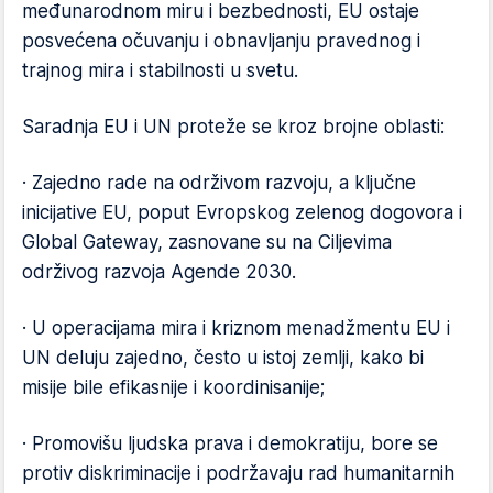
međunarodnom miru i bezbednosti, EU ostaje
posvećena očuvanju i obnavljanju pravednog i
trajnog mira i stabilnosti u svetu.
Saradnja EU i UN proteže se kroz brojne oblasti:
· Zajedno rade na održivom razvoju, a ključne
inicijative EU, poput Evropskog zelenog dogovora i
Global Gateway, zasnovane su na Ciljevima
održivog razvoja Agende 2030.
· U operacijama mira i kriznom menadžmentu EU i
UN deluju zajedno, često u istoj zemlji, kako bi
misije bile efikasnije i koordinisanije;
· Promovišu ljudska prava i demokratiju, bore se
protiv diskriminacije i podržavaju rad humanitarnih