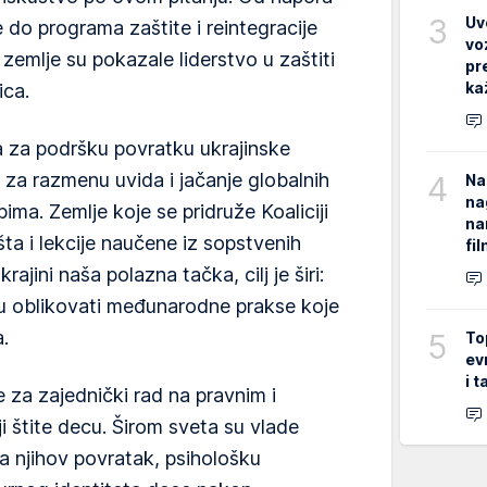
3
Uv
e do programa zaštite i reintegracije
vo
mlje su pokazale liderstvo u zaštiti
pr
ka
ica.
ma za podršku povratku ukrajinske
 za razmenu uvida i jačanje globalnih
4
Na
na
ima. Zemlje koje se pridruže Koaliciji
na
ta i lekcije naučene iz sopstvenih
fi
ajini naša polazna tačka, cilj je širi:
 oblikovati međunarodne prakse koje
.
5
To
ev
i 
 za zajednički rad na pravnim i
ji štite decu. Širom sveta su vlade
za njihov povratak, psihološku