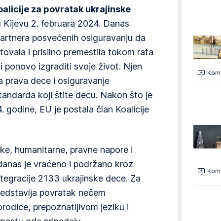
alicije za povratak ukrajinske
 Kijevu 2. februara 2024. Danas
 partnera posvećenih osiguravanju da
tovala i prisilno premestila tokom rata
 ponovo izgraditi svoje život. Njen
Kome
a prava dece i osiguravanje
ndarda koji štite decu. Nakon što je
 godine, EU je postala član Koalicije
ke, humanitarne, pravne napore i
anas je vraćeno i podržano kroz
Kome
integracije 2133 ukrajinske dece. Za
redstavlja povratak nečem
rodice, prepoznatljivom jeziku i