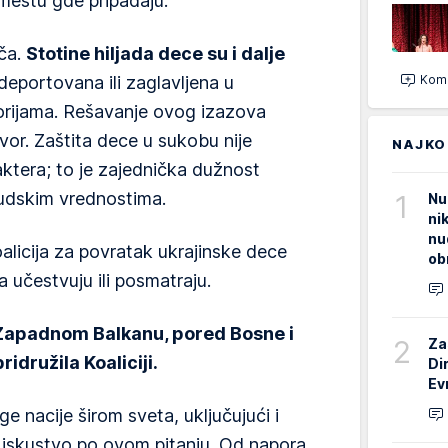
 mestu gde pripadaju.
iča.
Stotine hiljada dece su i dalje
Kome
eportovana ili zaglavljena u
orijama. Rešavanje ovog izazova
vor. Zaštita dece u sukobu nije
NAJKO
tera; to je zajednička dužnost
judskim vrednostima.
1
Nu
ni
nu
icija za povratak ukrajinske dece
ob
 učestvuju ili posmatraju.
a Zapadnom Balkanu, pored Bosne i
2
Za
ridružila Koaliciji.
Di
Ev
e nacije širom sveta, uključujući i
 iskustvo po ovom pitanju. Od napora