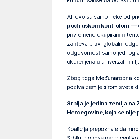
kulturi i šanse da odrastu u
Ali ovo su samo neke od pr
pod ruskom kontrolom
— d
privremeno okupiranim terit
zahteva pravi globalni odgo
odgovornost samo jednog ak
ukorenjena u univerzalnim l
Zbog toga Međunarodna koal
poziva zemlje širom sveta da
Srbija je jedina zemlja n
Hercegovine, koja se nije p
Koalicija prepoznaje da mnog
Srbiju, donose neprocenjivo