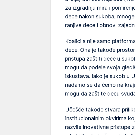
za izgradnju mira i pomirenj
dece nakon sukoba, mnoge ze
ranjive dece i obnovi zajedn
Koalicija nije samo platfor
dece. Ona je takođe prostor
pristupa zaštiti dece u sukob
mogu da podele svoja glediš
iskustava. Iako je sukob u Ukr
nadamo se da ćemo na kraju
mogu da zaštite decu svuda
Učešće takođe stvara prilike
institucionalnim okvirima ko
razvile inovativne pristupe 