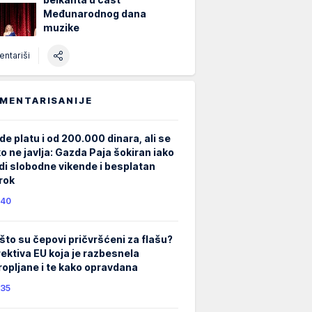
Međunarodnog dana
muzike
ntariši
MENTARISANIJE
de platu i od 200.000 dinara, ali se
ko ne javlja: Gazda Paja šokiran iako
di slobodne vikende i besplatan
rok
40
što su čepovi pričvršćeni za flašu?
rektiva EU koja je razbesnela
ropljane i te kako opravdana
35