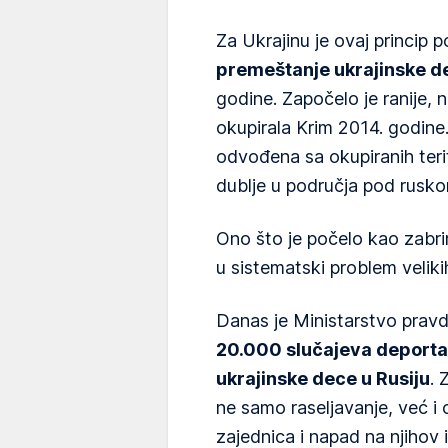
Za Ukrajinu je ovaj princip 
premeštanje ukrajinske d
godine. Započelo je ranije, 
okupirala Krim 2014. godine
odvođena sa okupiranih terit
dublje u područja pod rusk
Ono što je počelo kao zabri
u sistematski problem veliki
Danas je Ministarstvo pravd
20.000 slučajeva deportac
ukrajinske dece u Rusiju
. 
ne samo raseljavanje, već i
zajednica i napad na njihov 