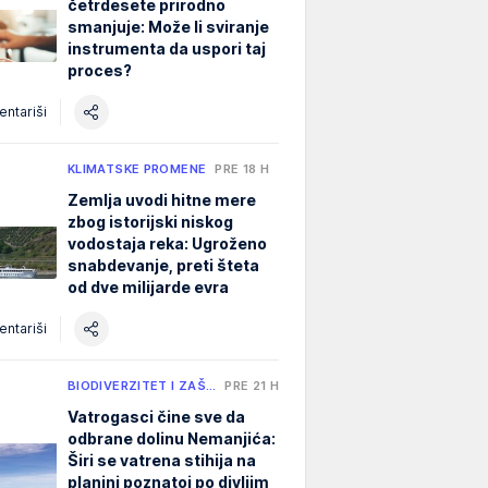
četrdesete prirodno
smanjuje: Može li sviranje
instrumenta da uspori taj
proces?
ntariši
KLIMATSKE PROMENE
PRE 18 H
Zemlja uvodi hitne mere
zbog istorijski niskog
vodostaja reka: Ugroženo
snabdevanje, preti šteta
od dve milijarde evra
ntariši
BIODIVERZITET I ZAŠ…
PRE 21 H
Vatrogasci čine sve da
odbrane dolinu Nemanjića:
Širi se vatrena stihija na
planini poznatoj po divljim