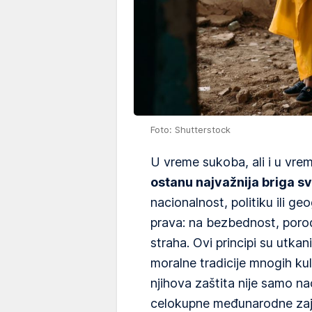
Foto: Shutterstock
U vreme sukoba, ali i u vre
ostanu najvažnija briga 
nacionalnost, politiku ili g
prava: na bezbednost, poro
straha. Ovi principi su utka
moralne tradicije mnogih ku
njihova zaštita nije samo n
celokupne međunarodne zaj