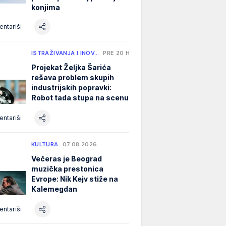
konjima
ntariši
ISTRAŽIVANJA I INOV…
PRE 20 H
Projekat Željka Šarića
rešava problem skupih
industrijskih popravki:
Robot tada stupa na scenu
ntariši
KULTURA
07.08.2026.
Večeras je Beograd
muzička prestonica
Evrope: Nik Kejv stiže na
Kalemegdan
ntariši