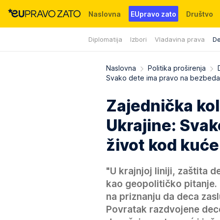
Naslovna
EUpravo zato
Društvo
Diplomatija
Izbori
Vladavina prava
De
Događaji
News
WMG fondacija
Naslovna
Politika proširenja
Svako dete ima pravo na bezbeda
Zajednička ko
Ukrajine: Sva
život kod kuće
"U krajnjoj liniji, zaštit
kao geopolitičko pitanje.
na priznanju da deca zasl
Povratak razdvojene dece