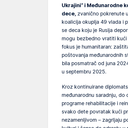
Ukrajini“ i Međunarodne ko
dece,
zvanično pokrenute u
koalicija okuplja 49 vlada i
se deca koju je Rusija depor
mogu bezbedno vratiti kući i
fokus je humanitaran: zaštit
poštovanja međunarodnih sta
bila posmatrač od juna 2024.
u septembru 2025.
Kroz kontinuirane diplomats
međunarodnu saradnju, do d
programe rehabilitacije i re
svako dete povratak kući p
nezamenljivom – zagrljaju po