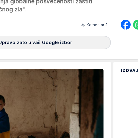
anja globalne posvećenosti zaštiti
čnog zla".
Komentariši
Upravo zato u vaš Google izbor
IZDVA