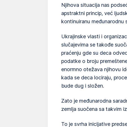
Njihova situacija nas podse
apstraktni princip, već lju
kontinuiranu međunarodnu s
Ukrajinske vlasti i organiza
slučajevima se takođe suoč
praćenju gde su deca odvede
podatke o broju premeštene d
enormno otežava njihovu ide
kada se deca lociraju, proc
bude dug i složen.
Zato je međunarodna saradn
zemlja suočena sa takvim i
To je svrha inicijative pre