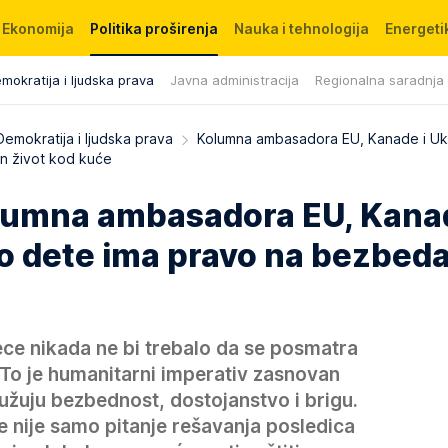
Ekonomija
Politika proširenja
Nauka i tehnologija
Energetik
mokratija i ljudska prava
Javna administracija
Regionalna saradnja
Demokratija i ljudska prava
Kolumna ambasadora EU, Kanade i Ukr
n život kod kuće
lumna ambasadora EU, Kanad
ko dete ima pravo na bezbed
a dece nikada ne bi trebalo da se posmatra
 To je humanitarni imperativ zasnovan
užuju bezbednost, dostojanstvo i brigu.
 nije samo pitanje rešavanja posledica