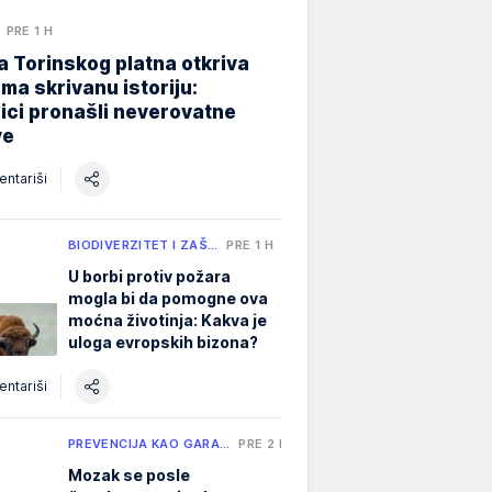
PRE 1 H
 Torinskog platna otkriva
ma skrivanu istoriju:
ici pronašli neverovatne
ve
ntariši
BIODIVERZITET I ZAŠ…
PRE 1 H
U borbi protiv požara
mogla bi da pomogne ova
moćna životinja: Kakva je
uloga evropskih bizona?
ntariši
PREVENCIJA KAO GARA…
PRE 2 H
Mozak se posle