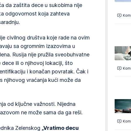
ća da zaštita dece u sukobima nije
dska odgovornost koja zahteva
Kome
aradnju.
cije civilnog društva koje rade na ovim
avaju sa ogromnim izazovima u
na. Rusija nije pružila sveobuhvatne
ece ili o njihovoj lokaciji, što
Kome
ntifikaciju i konačan povratak. Čak i
es njihovog vraćanja kući može da
ja od ključne važnosti. Nijedna
zazovom ne može sama da ga reši.
Kome
dsednika Zelenskog
„Vratimo decu