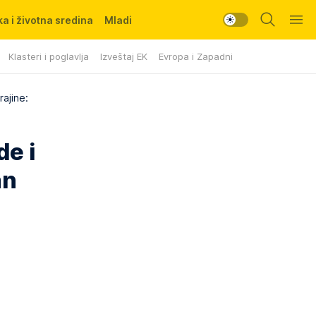
a i životna sredina
Mladi
Klasteri i poglavlja
Izveštaj EK
Evropa i Zapadni Balkan
ajine:
e i
an