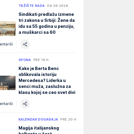
TRŽIŠTE RADA
06.08.2026.
Sindikati predlažu izmene
tri zakona u Srbiji: Žene da
idu sa 55 godina u penziju,
a muškarci sa 60
ntariši
SPONA
PRE 19 H
Kako je Berta Benc
oblikovala istoriju
Mercedesa? Liderka u
senci muža, zaslužna za
klasu kojoj se ceo svet divi
ntariši
KALENDAR DOGAĐAJA
PRE 20 H
Magija italijanskog
belkanta u čast