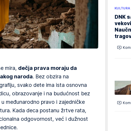
KULTURA
DNK sa
vekovi
Naučn
trago
Kome
me mira,
dečja prava moraju da
svakog naroda
. Bez obzira na
eografiju, svako dete ima ista osnovna
dicu, obrazovanje i na budućnost bez
ni u međunarodno pravo i zajedničke
Kome
ltura. Kada deca postanu žrtve rata,
acionalna odgovornost, već i dužnost
ednice.