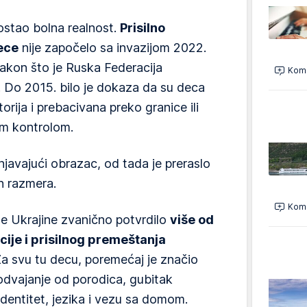
postao bolna realnost.
Prisilno
ece
nije započelo sa invazijom 2022.
nakon što je Ruska Federacija
Kome
. Do 2015. bilo je dokaza da su deca
orija i prebacivana preko granice ili
om kontrolom.
njavajući obrazac, od tada je preraslo
h razmera.
Kome
e Ukrajine zvanično potvrdilo
više od
ije i prisilnog premeštanja
Za svu tu decu, poremećaj je značio
 odvajanje od porodica, gubitak
identitet, jezika i vezu sa domom.