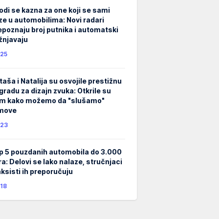
odi se kazna za one koji se sami
ze u automobilima: Novi radari
epoznaju broj putnika i automatski
žnjavaju
25
taša i Natalija su osvojile prestižnu
gradu za dizajn zvuka: Otkrile su
m kako možemo da "slušamo"
lmove
23
p 5 pouzdanih automobila do 3.000
ra: Delovi se lako nalaze, stručnjaci
taksisti ih preporučuju
18