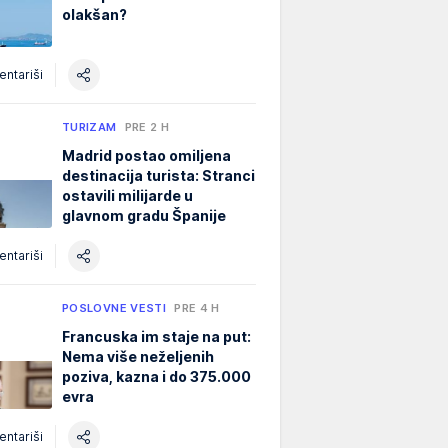
olakšan?
ntariši
TURIZAM
PRE 2 H
Madrid postao omiljena
destinacija turista: Stranci
ostavili milijarde u
glavnom gradu Španije
ntariši
POSLOVNE VESTI
PRE 4 H
Francuska im staje na put:
Nema više neželjenih
poziva, kazna i do 375.000
evra
ntariši