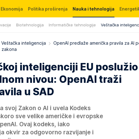
Ekonomija
Politika proširenja
Nauka i tehnologija
Energetik
ovacije
Biotehnologija
Informatičke tehnologije
Veštačka inteligenc
Veštačka inteligencija
OpenAI predlaže američka pravila za AI p
h zakona
koj inteligenciji EU poslužio
lnom nivou: OpenAI traži
avila u SAD
a svoj Zakon o AI i uvela Kodeks
 skoro sve velike američke i evropske
OpenAI. Ovaj kodeks, iako
a okvir za odgovorno razvijanje i