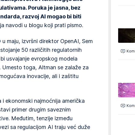
lativama. Poruka je jasna, bez
ndarda, razvoj AI mogao bi biti
a navodi u blogu koji prati pismo.
u maju, izvršni direktor OpenAI, Sem
tojanje 50 različitih regulatornih
Kome
da bi usvajanje evropskog modela
no. Umesto toga, Altman se zalaže za
mogućava inovacije, ali i zaštitu
ija i ekonomski najmoćnija američka
Kome
stavi primer drugim saveznim
tive. Međutim, tenzije između
 vezi sa regulacijom AI traju već duže