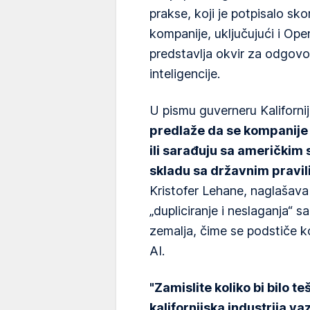
prakse, koji je potpisalo sk
kompanije, uključujući i Op
predstavlja okvir za odgovo
inteligencije.
U pismu guverneru Kaliforn
predlaže da se kompanije 
ili sarađuju sa američkim 
skladu sa državnim pravi
Kristofer Lehane, naglašava 
„dupliciranje i neslaganja“ s
zemalja, čime se podstiče koo
AI.
"Zamislite koliko bi bilo t
kalifornijska industrija va