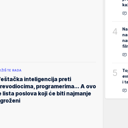
ka
4
Na
na
na
fi
5
To
RŽIŠTE RADA
ev
eštačka inteligencija preti
i 
revodiocima, programerima... A ovo
e lista poslova koji će biti najmanje
groženi