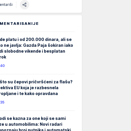
ntariši
MENTARISANIJE
de platu i od 200.000 dinara, ali se
ko ne javlja: Gazda Paja šokiran iako
di slobodne vikende i besplatan
rok
40
što su čepovi pričvršćeni za flašu?
rektiva EU koja je razbesnela
ropljane i te kako opravdana
35
odi se kazna za one koji se sami
ze u automobilima: Novi radari
epoznaju broj putnika i automatski