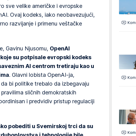
oro sve velike američke i evropske
enAI. Ovaj kodeks, iako neobavezujući,
rno razvijanje i primenu veštačke
Kome
ije, Gavinu Njusomu,
OpenAI
koje su potpisale evropski kodeks
saveznim AI centrom tretiraju kao u
lima
. Glavni lobista OpenAI-ja,
Kome
da bi politike trebalo da izbegavaju
a pravilima sličnih demokratskih
rdinisan i predvidiv pristup regulaciji
eško pobediti u Svemirskoj trci da su
Kome
zduhoplovstva i tehnologije bile