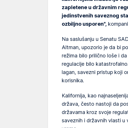
zapletene u državnim regu
jedinstvenih saveznog sta
ozbiljno usporen",
kompanij
Na saslušanju u Senatu SAD 
Altman, upozorio je da bi pos
režima bilo prilično loše i 
regulacije bilo katastrofal
lagan, savezni pristup koji o
korisnika.
Kalifornija, kao najnaseljen
država, često nastoji da po
državama kroz svoje regula
saveznih i državnih vlasti u