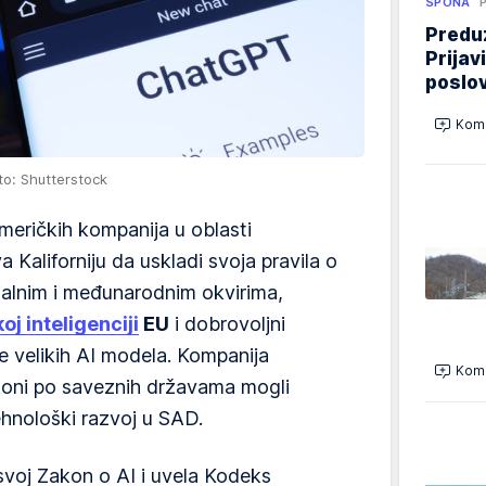
SPONA
Preduz
Prijav
poslo
Kome
to: Shutterstock
eričkih kompanija u oblasti
a Kaliforniju da uskladi svoja pravila o
nalnim i međunarodnim okvirima,
j inteligenciji
EU
i dobrovoljni
 velikih AI modela. Kompanija
Kome
akoni po saveznih državama mogli
tehnološki razvoj u SAD.
svoj Zakon o AI i uvela Kodeks