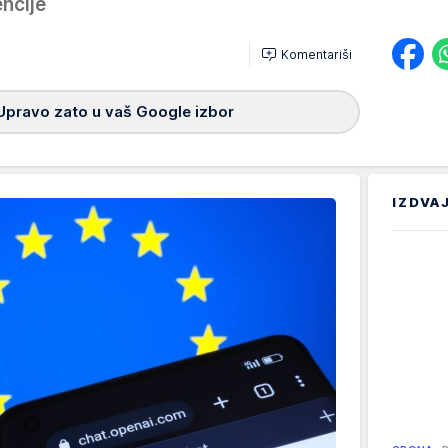
ncije
Komentariši
Upravo zato u vaš Google izbor
IZDVA