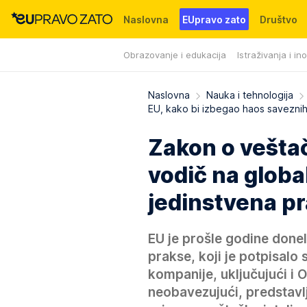
Naslovna
EUpravo zato
Društvo
Obrazovanje i edukacija
Istraživanja i in
Događaji
News
WMG fondacija
Naslovna
Nauka i tehnologija
EU, kako bi izbegao haos savezni
Zakon o veštač
vodič na globa
jedinstvena pr
EU je prošle godine donel
prakse, koji je potpisalo
kompanije, uključujući i 
neobavezujući, predstavlj