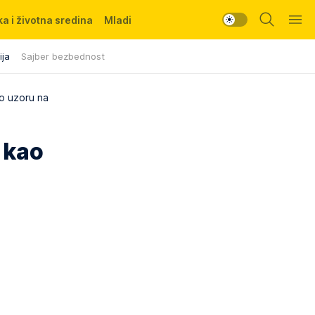
a i životna sredina
Mladi
ija
Sajber bezbednost
o uzoru na
 kao