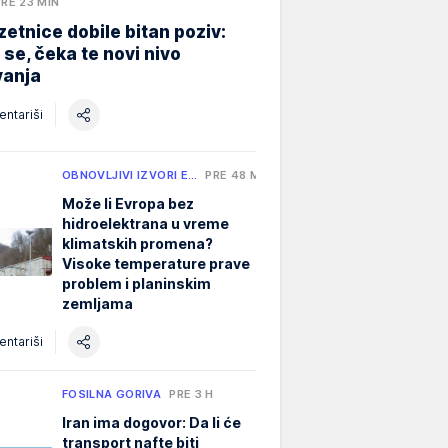
PRE 23 MIN
etnice dobile bitan poziv:
i se, čeka te novi nivo
vanja
ntariši
OBNOVLJIVI IZVORI E…
PRE 48 MIN
Može li Evropa bez
hidroelektrana u vreme
klimatskih promena?
Visoke temperature prave
problem i planinskim
zemljama
ntariši
FOSILNA GORIVA
PRE 3 H
Iran ima dogovor: Da li će
transport nafte biti