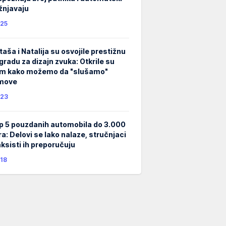
žnjavaju
25
taša i Natalija su osvojile prestižnu
gradu za dizajn zvuka: Otkrile su
m kako možemo da "slušamo"
lmove
23
p 5 pouzdanih automobila do 3.000
ra: Delovi se lako nalaze, stručnjaci
taksisti ih preporučuju
18