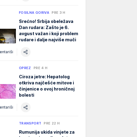
FOSILNA GORIVA
PRE 3 H
Srećno! Srbija obeležava
Dan rudara: Zašto je 6.
avgust važan i koji problem
rudare i dalje najviše muči
ntariši
OPREZ
PRE 4 H
Ciroza jetre: Hepatolog
otkriva najčešće mitove i
činjenice o ovoj hroničnoj
bolesti
ntariši
TRANSPORT
PRE 22 H
Rumunija ukida vinjete za