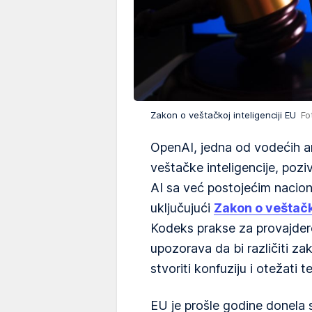
Zakon o veštačkoj inteligenciji EU
Fo
OpenAI, jedna od vodećih am
veštačke inteligencije, poziv
AI sa već postojećim nacio
uključujući
Zakon o veštačko
Kodeks prakse za provajdere
upozorava da bi različiti z
stvoriti konfuziju i otežati 
EU je prošle godine donela 