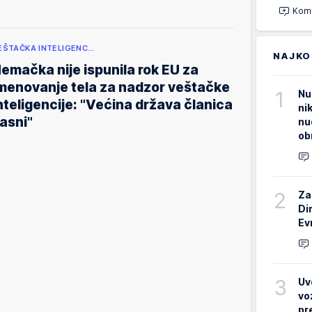
Kome
EŠTAČKA INTELIGENC…
NAJKO
emačka nije ispunila rok EU za
menovanje tela za nadzor veštačke
1
Nu
nteligencije: "Većina država članica
ni
asni"
nu
ob
2
Za
Di
Ev
3
Uv
vo
pr