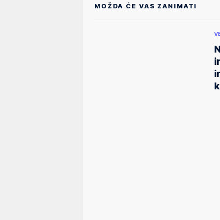
MOŽDA ĆE VAS ZANIMATI
V
N
i
i
k