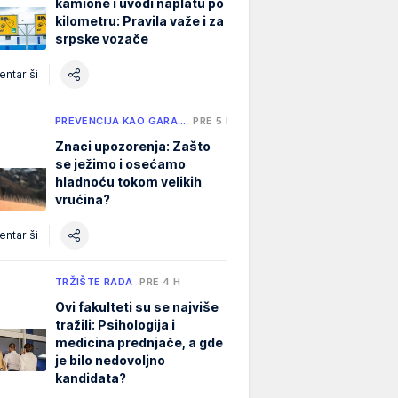
kamione i uvodi naplatu po
kilometru: Pravila važe i za
srpske vozače
ntariši
PREVENCIJA KAO GARA…
PRE 5 H
Znaci upozorenja: Zašto
se ježimo i osećamo
hladnoću tokom velikih
vrućina?
ntariši
TRŽIŠTE RADA
PRE 4 H
Ovi fakulteti su se najviše
tražili: Psihologija i
medicina prednjače, a gde
je bilo nedovoljno
kandidata?