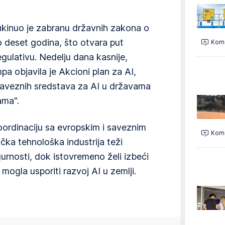
kinuo je zabranu državnih zakona o
ro deset godina, što otvara put
Kome
ulativu. Nedelju dana kasnije,
a objavila je Akcioni plan za AI,
saveznih sredstava za AI u državama
ama".
ordinaciju sa evropskim i saveznim
Kome
ička tehnološka industrija teži
gurnosti, dok istovremeno želi izbeći
 mogla usporiti razvoj AI u zemlji.