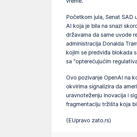
vreme.
Početkom jula, Senat SAD u
AI koja je bila na snazi sko
državama da same uvode reg
administracija Donalda Tramp
kojim se predviđa blokada 
sa "opterećujućim regulativ
Ovo pozivanje OpenAI na ko
okvirima signalizira da amer
uravnoteženju inovacija i si
fragmentaciju tržišta koja bi
(EUpravo zato.rs)