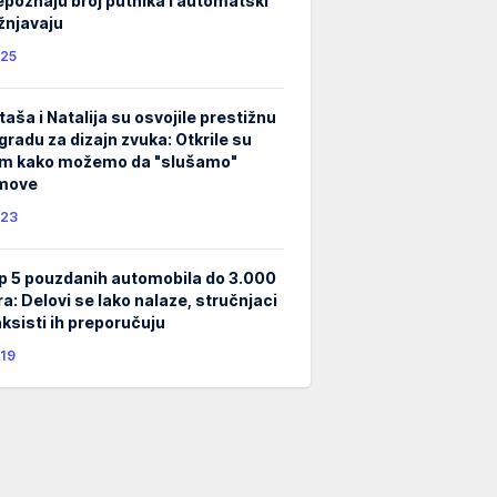
epoznaju broj putnika i automatski
žnjavaju
25
taša i Natalija su osvojile prestižnu
gradu za dizajn zvuka: Otkrile su
m kako možemo da "slušamo"
lmove
23
p 5 pouzdanih automobila do 3.000
ra: Delovi se lako nalaze, stručnjaci
taksisti ih preporučuju
19