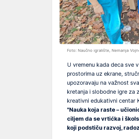
Foto: Naučno igralište, Nemanja Vojn
U vremenu kada deca sve v
prostorima uz ekrane, struč
upozoravaju na važnost sva
kretanja i slobodne igre za
kreativni edukativni centa
"Nauka koja raste – učioni
ciljem da se vrtićka i ško
koji podstiču razvoj, radoz