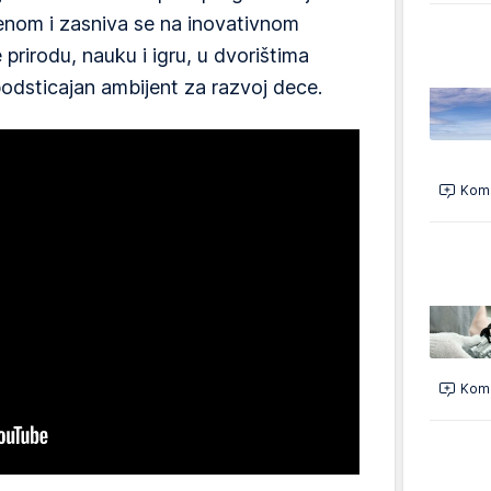
renom i zasniva se na inovativnom
prirodu, nauku i igru, u dvorištima
odsticajan ambijent za razvoj dece.
Kome
Kome