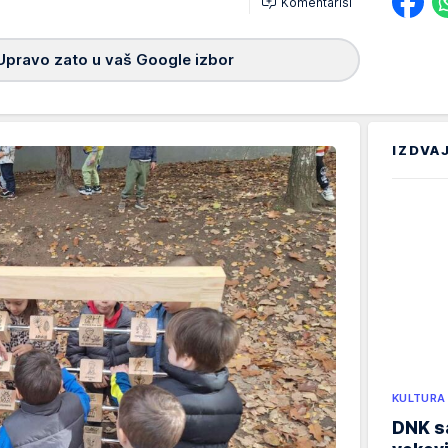
Komentariši
Upravo zato u vaš Google izbor
IZDVA
KULTURA
DNK sa