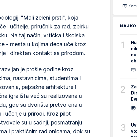
Kome
logiji "Mali zeleni prsti", koja
NAJKO
e i učitelje, priručnik za rad, zbirku
ku. Na taj način, vrtićka i školska
1
Nu
ice - mesta u kojima deca uče kroz
ni
nje i direktan kontakt sa prirodom.
nu
ob
azvijan je prošle godine kroz
ima, nastavnicima, studentima i
2
zovanja, pejzažne arhitekture i
Za
Di
na igrališta već su realizovana u
Ev
du, gde su dvorišta pretvorena u
 i učenje u prirodi. Kroz pilot
stvovale su u sadnji, posmatranju
3
Uv
ima i praktičnim radionicama, dok su
vo