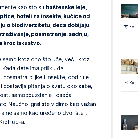
lemente kao što su
baštenske leje,
tice, hoteli za insekte, kućice od
ju o biodiverzitetu, deca dobijaju
Kome
traživanje, posmatranje, sadnju,
e kroz iskustvo.
e samo kroz ono što uče, već i kroz
 Kada dete ima priliku da
posmatra biljke i insekte, dodiruje
Kome
i postavlja pitanja o svetu oko sebe,
lost, samopouzdanje i osećaj
ato Naučno igralište vidimo kao važan
r, a ne samo kao uređeno dvorište",
z KidHub-a.