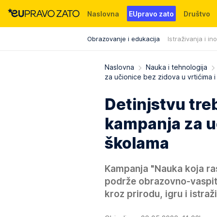
Naslovna
EUpravo zato
Društvo
Obrazovanje i edukacija
Istraživanja i in
Događaji
News
WMG fondacija
Naslovna
Nauka i tehnologija
za učionice bez zidova u vrtićima 
Detinjstvu tre
kampanja za uč
školama
Kampanja "Nauka koja ras
podrže obrazovno-vaspit
kroz prirodu, igru i istraž