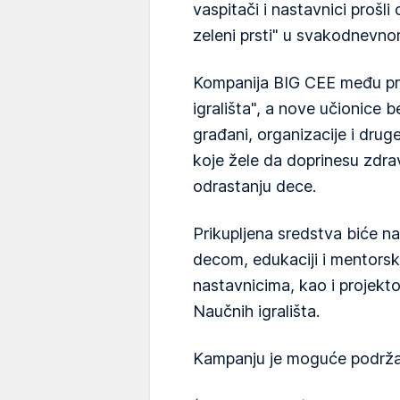
vaspitači i nastavnici prošl
zeleni prsti" u svakodnevn
Kompanija BIG CEE među pr
igrališta", a nove učionice
građani, organizacije i dr
koje žele da doprinesu zdrav
odrastanju dece.
Prikupljena sredstva biće n
decom, edukaciji i mentorsk
nastavnicima, kao i projekto
Naučnih igrališta.
Kampanju je moguće podržat