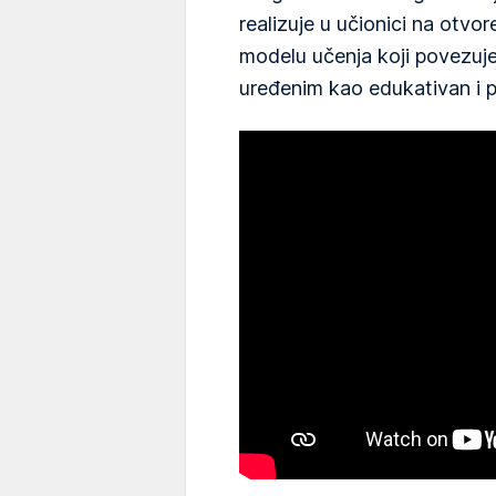
realizuje u učionici na otvo
modelu učenja koji povezuje 
uređenim kao edukativan i p