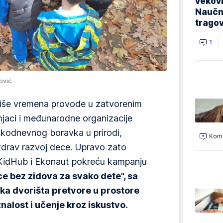
vekovi
Naučn
trago
1
ović
iše vremena provode u zatvorenim
njaci i međunarodne organizacije
kodnevnog boravka u prirodi,
Kome
 zdrav razvoj dece. Upravo zato
r KidHub i Ekonaut pokreću kampanju
ce bez zidova za svako dete", sa
lska dvorišta pretvore u prostore
nalost i učenje kroz iskustvo.