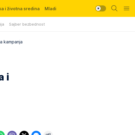
a i životna sredina
Mladi
ija
Sajber bezbednost
uta kampanja
 i