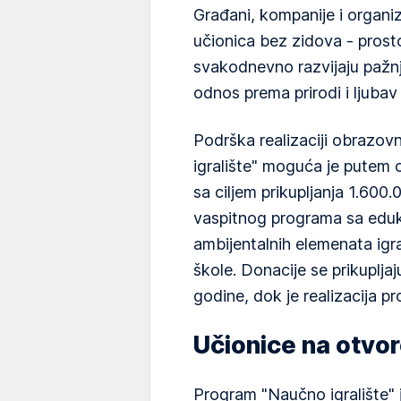
Građani, kompanije i organi
učionica bez zidova - prost
svakodnevno razvijaju pažn
odnos prema prirodi i ljubav
Podrška realizaciji obrazo
igralište" moguća je putem
sa ciljem prikupljanja 1.600
vaspitnog programa sa eduk
ambijentalnih elemenata igra
škole. Donacije se prikuplja
godine, dok je realizacija 
Učionice na otvo
Program "Naučno igralište" 