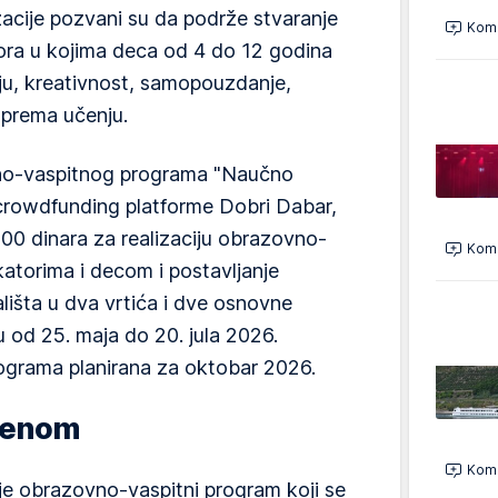
zacije pozvani su da podrže stvaranje
Kome
ora u kojima deca od 4 do 12 godina
ju, kreativnost, samopouzdanje,
 prema učenju.
vno-vaspitnog programa "Naučno
 crowdfunding platforme Dobri Dabar,
.000 dinara za realizaciju obrazovno-
Kome
atorima i decom i postavljanje
lišta u dva vrtića i dve osnovne
ju od 25. maja do 20. jula 2026.
programa planirana za oktobar 2026.
renom
Kome
je obrazovno-vaspitni program koji se