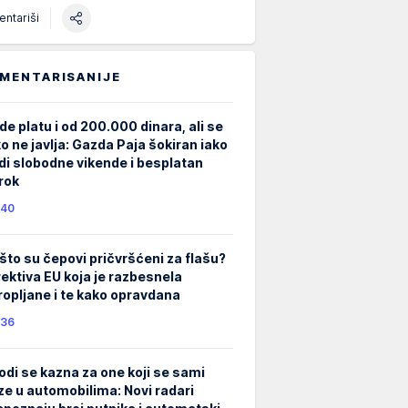
ntariši
MENTARISANIJE
de platu i od 200.000 dinara, ali se
ko ne javlja: Gazda Paja šokiran iako
di slobodne vikende i besplatan
rok
40
što su čepovi pričvršćeni za flašu?
rektiva EU koja je razbesnela
ropljane i te kako opravdana
36
odi se kazna za one koji se sami
ze u automobilima: Novi radari