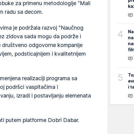
pr
i obuke za primenu metodologije "Mali
ka
om radu sa decom.
vima je podržala razvoj "Naučnog
4
Na
 bez zidova sada mogu da podrže i
na
na
uge društveno odgovorne kompanije
fi
ijem, podsticajnijem i kvalitetnijem
5
To
amenjena realizaciji programa sa
ev
oj podršci vaspitačima i
i 
vanju, izradi i postavljanju elemenata
i putem platforme Dobri Dabar.