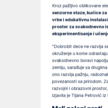
Kroz pažljivo oblikovane e
senzorne staze, kućice za p
vrbe i edukativnu instalaci
prostor za svakodnevno is
eksperimentisanje i učenj
"Dobrobit dece ne razvija s
okruženje u kome odrastaju.
svakodnevno boravi napolju, 
zemlju, sarađuje sa drugima 
ono razvija pažnju, radozna
povezanosti sa prirodom. Z
razvojni i obrazovni prosto
izjavila je Tijana Petrović i