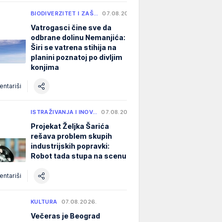
BIODIVERZITET I ZAŠ…
07.08.2026.
Vatrogasci čine sve da
odbrane dolinu Nemanjića:
Širi se vatrena stihija na
planini poznatoj po divljim
konjima
ntariši
ISTRAŽIVANJA I INOV…
07.08.2026.
Projekat Željka Šarića
rešava problem skupih
industrijskih popravki:
Robot tada stupa na scenu
ntariši
KULTURA
07.08.2026.
Večeras je Beograd