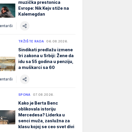
muzička prestonica
Evrope: Nik Kejv stiže na
Kalemegdan
ntariši
TRŽIŠTE RADA
06.08.2026.
Sindikati predlažu izmene
tri zakona u Srbiji: Žene da
idu sa 55 godina u penziju,
a muškarci sa 60
ntariši
SPONA
07.08.2026.
Kako je Berta Benc
oblikovala istoriju
Mercedesa? Liderka u
senci muža, zaslužna za
klasu kojoj se ceo svet divi