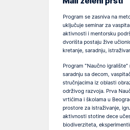
Mali zeleni prsti
Program se zasniva na metodo
uključuje seminar za vaspitač
aktivnosti i mentorsku podrš
dvorišta postaju žive učion
kretanje, saradnju, istraživa
Program "Naučno igralište" r
saradnju sa decom, vaspitač
stručnjacima iz oblasti obra
održivog razvoja. Prva Nauč
vrtićima i školama u Beogra
prostore za istraživanje, igru
aktivnosti stotine dece uče
biodiverziteta, eksperiment