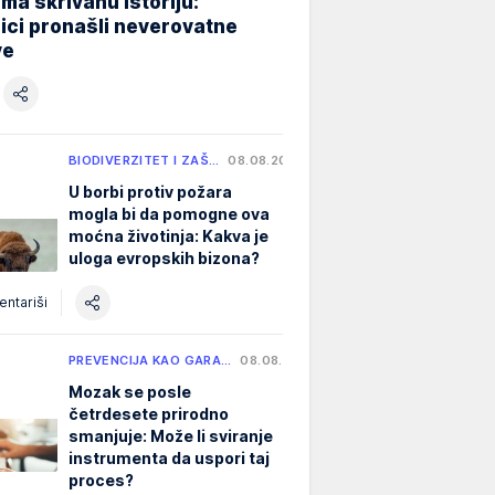
ma skrivanu istoriju:
ici pronašli neverovatne
ve
BIODIVERZITET I ZAŠ…
08.08.2026.
U borbi protiv požara
mogla bi da pomogne ova
moćna životinja: Kakva je
uloga evropskih bizona?
ntariši
PREVENCIJA KAO GARA…
08.08.2026.
Mozak se posle
četrdesete prirodno
smanjuje: Može li sviranje
instrumenta da uspori taj
proces?