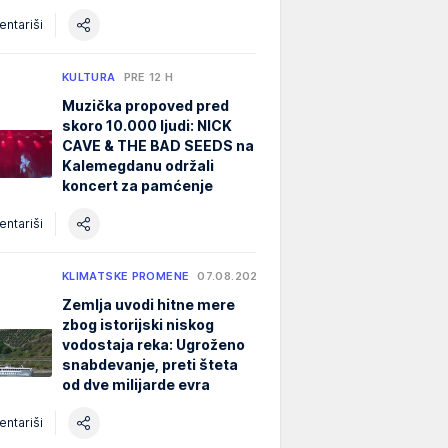
ntariši
KULTURA
PRE 12 H
Muzička propoved pred
skoro 10.000 ljudi: NICK
CAVE & THE BAD SEEDS na
Kalemegdanu održali
koncert za pamćenje
ntariši
KLIMATSKE PROMENE
07.08.2026.
Zemlja uvodi hitne mere
zbog istorijski niskog
vodostaja reka: Ugroženo
snabdevanje, preti šteta
od dve milijarde evra
ntariši