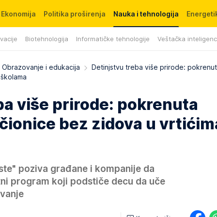
Ekonomija
Politika proširenja
Nauka i tehnologija
Energetik
ovacije
Biotehnologija
Informatičke tehnologije
Veštačka inteligenc
Obrazovanje i edukacija
Detinjstvu treba više prirode: pokren
i školama
ba više prirode: pokrenuta
ionice bez zidova u vrtićima
te" poziva građane i kompanije da
ni program koji podstiče decu da uče
ivanje