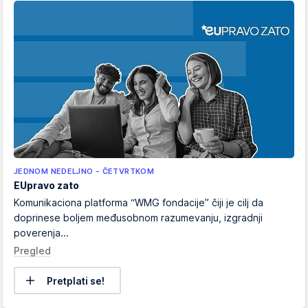
JEDNOM NEDELJNO - ČETVRTKOM
EUpravo zato
Komunikaciona platforma “WMG fondacije” čiji je cilj da
doprinese boljem međusobnom razumevanju, izgradnji
poverenja...
Pregled
Pretplati se!