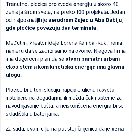
Trenutno, pločice proizvode energiju u skoro 40
zemalja širom sveta, na preko 100 projekata. Jedan
od najpoznatijih je
aerodrom Zajed u Abu Dabiju,
gde pločice povezuju dva terminala.
Međutim, kreator ideje Lorens Kembal-Kuk, nema
nameru da se zadrži samo na ovome. Njegova firma
ima dugoročni plan da se
stvori pametni urbani
ekosistem u kom kinetička energija ima glavnu
ulogu.
Pločice bi u tom slučaju napajale uličnu rasvetu,
instalacije na događajima ili možda čak i sisteme za
navodnjavanje bašta, a neiskorišćena energija bi se
skladištila u baterijama.
Za sada, ovom cilju na put stoji činjenica da je
cena