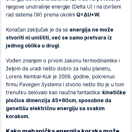
njegove unutrašnje energije (Delta U) i na izvršeni
rad sistema (W) prema okolini
Q=ΔU+W.
Konačan zaključak je da se
energija ne može
stvoriti ni uništiti, već se samo pretvara iz
jednog oblika u drugi
.
Vođen znanjem o prvom zakonu termodinamike i
željom da uradi nešto dobro za našu planetu,
Lorens Kembal-Kuk je 2009. godine, pokrenuo
firmu
Pavegen Systems
i stvorio nešto što je u tom
trenutku delovalo kao naučna fantastika:
kinetičke
pločice dimenzija 45x60cm, sposobne da
genetišu električnu energiju sa svakim
korakom.
Kako mehanička energija koraka može