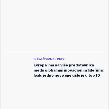
ISTRAŽIVANJA I INOV…
Evropa ima najviše predstavnika
među globalnim inovacionim liderima:
Ipak, jedno novo ime ušlo je u top 10