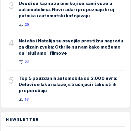
3
Uvodi se kazna za one koji se sami voze u
automobilima: Novi radari prepoznaju broj
putnika i automatski kažnjavaju
25
4
Nataša i Natalija su osvojile prestižnu nagradu
za dizajn zvuka: Otkrile su nam kako možemo
da "slušamo" filmove
23
5
Top 5 pouzdanih automobila do 3.000 evra:
Delovi se lako nalaze, stručnjaci i taksisti ih
preporučuju
18
NEWSLETTER