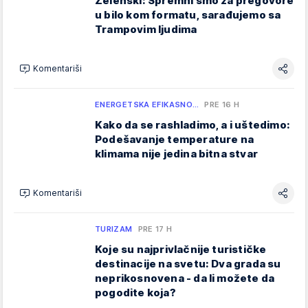
Zelenski: Spremni smo za pregovore
u bilo kom formatu, sarađujemo sa
Trampovim ljudima
Komentariši
ENERGETSKA EFIKASNO…
PRE 16 H
Kako da se rashladimo, a i uštedimo:
Podešavanje temperature na
klimama nije jedina bitna stvar
Komentariši
TURIZAM
PRE 17 H
Koje su najprivlačnije turističke
destinacije na svetu: Dva grada su
neprikosnovena - da li možete da
pogodite koja?