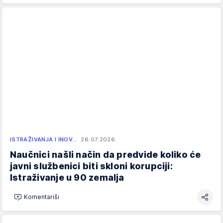
ISTRAŽIVANJA I INOV…
26.07.2026.
Naučnici našli način da predvide koliko će
javni službenici biti skloni korupciji:
Istraživanje u 90 zemalja
Komentariši