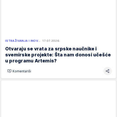
ISTRAŽIVANJA I INOV…
17.07.2026.
Otvaraju se vrata za srpske naučnike i
svemirske projekte: Šta nam donosi učešće
u programu Artemis?
Komentariši