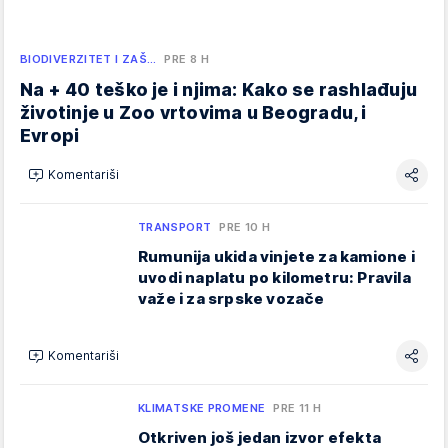
BIODIVERZITET I ZAŠ…
PRE 8 H
Na + 40 teško je i njima: Kako se rashlađuju
životinje u Zoo vrtovima u Beogradu, i
Evropi
Komentariši
TRANSPORT
PRE 10 H
Rumunija ukida vinjete za kamione i
uvodi naplatu po kilometru: Pravila
važe i za srpske vozače
Komentariši
KLIMATSKE PROMENE
PRE 11 H
Otkriven još jedan izvor efekta