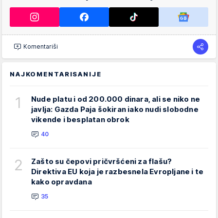
Komentariši
NAJKOMENTARISANIJE
1
Nude platu i od 200.000 dinara, ali se niko ne
javlja: Gazda Paja šokiran iako nudi slobodne
vikende i besplatan obrok
40
2
Zašto su čepovi pričvršćeni za flašu?
Direktiva EU koja je razbesnela Evropljane i te
kako opravdana
35