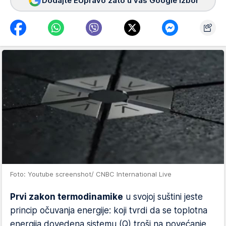
Dodajte EUpravo zato u vaš Google izbor
Foto: Youtube screenshot/ CNBC International Live
Prvi zakon termodinamike
u svojoj suštini jeste
princip očuvanja energije: koji tvrdi da se toplotna
energija dovedena sistemu (Q) troši na povećanje