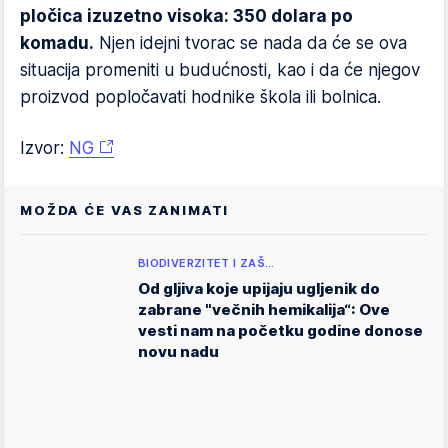
pločica izuzetno visoka: 350 dolara po
komadu.
Njen idejni tvorac se nada da će se ova
situacija promeniti u budućnosti, kao i da će njegov
proizvod popločavati hodnike škola ili bolnica.
Izvor:
NG
MOŽDA ĆE VAS ZANIMATI
BIODIVERZITET I ZAŠ…
Od gljiva koje upijaju ugljenik do
zabrane "večnih hemikalija“: Ove
vesti nam na početku godine donose
novu nadu