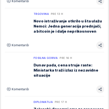
Komentariši
TRGOVINA
PRE 13 H
Novo istraživanje otkrilo u šta ulažu
Nemci: Jedna generacija prednjači,
a bitcoin je i dalje neprikosnoven
Komentariši
FOSILNA GORIVA
PRE 16 H
Dunav pada, cena struje raste:
Ministarka traži izlaz iz nezavidne
situacije
Komentariši
DIPLOMATIJA
PRE 17 H