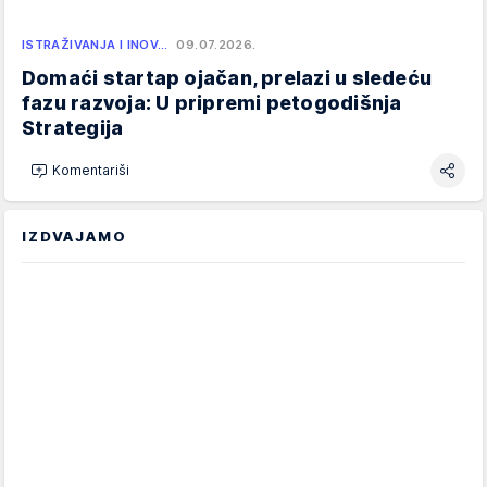
ISTRAŽIVANJA I INOV…
09.07.2026.
Domaći startap ojačan, prelazi u sledeću
fazu razvoja: U pripremi petogodišnja
Strategija
Komentariši
IZDVAJAMO