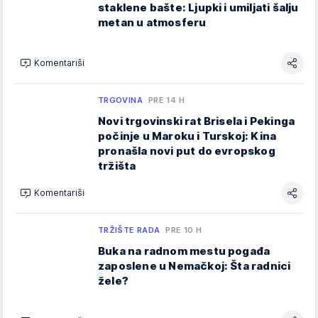
staklene bašte: Ljupki i umiljati šalju
metan u atmosferu
Komentariši
TRGOVINA
PRE 14 H
Novi trgovinski rat Brisela i Pekinga
počinje u Maroku i Turskoj: Kina
pronašla novi put do evropskog
tržišta
Komentariši
TRŽIŠTE RADA
PRE 10 H
Buka na radnom mestu pogađa
zaposlene u Nemačkoj: Šta radnici
žele?