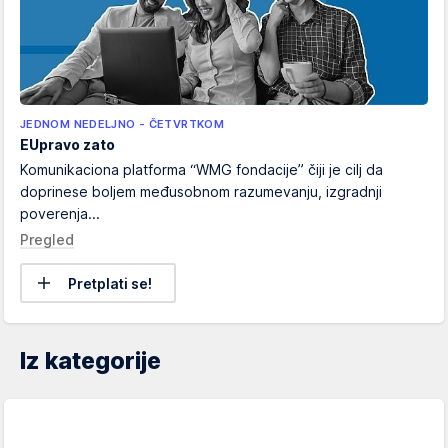
JEDNOM NEDELJNO - ČETVRTKOM
EUpravo zato
Komunikaciona platforma “WMG fondacije” čiji je cilj da
doprinese boljem međusobnom razumevanju, izgradnji
poverenja...
Pregled
Pretplati se!
Iz kategorije