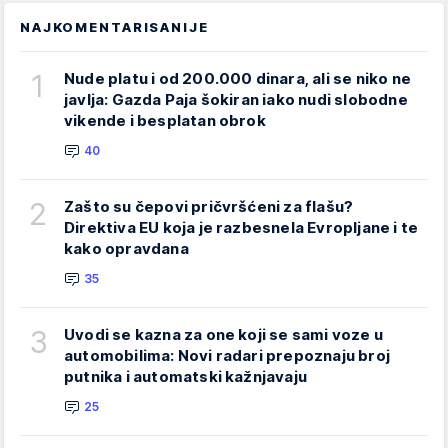
NAJKOMENTARISANIJE
1
Nude platu i od 200.000 dinara, ali se niko ne
javlja: Gazda Paja šokiran iako nudi slobodne
vikende i besplatan obrok
40
2
Zašto su čepovi pričvršćeni za flašu?
Direktiva EU koja je razbesnela Evropljane i te
kako opravdana
35
3
Uvodi se kazna za one koji se sami voze u
automobilima: Novi radari prepoznaju broj
putnika i automatski kažnjavaju
25