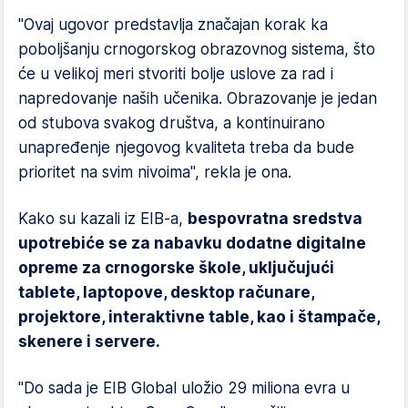
"Ovaj ugovor predstavlja značajan korak ka
poboljšanju crnogorskog obrazovnog sistema, što
će u velikoj meri stvoriti bolje uslove za rad i
napredovanje naših učenika. Obrazovanje je jedan
od stubova svakog društva, a kontinuirano
unapređenje njegovog kvaliteta treba da bude
prioritet na svim nivoima", rekla je ona.
Kako su kazali iz EIB-a,
bespovratna sredstva
upotrebiće se za nabavku dodatne digitalne
opreme za crnogorske škole, uključujući
tablete, laptopove, desktop računare,
projektore, interaktivne table, kao i štampače,
skenere i servere.
"Do sada je EIB Global uložio 29 miliona evra u