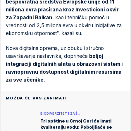
bespovratna sredstva Evropske unije od 11
miliona evra plasirana kroz Investicioni okvir
za Zapadni Balkan
, kao i tehničku pomoć u
vrednosti od 2,5 miliona evra u okviru Inicijative za
ekonomsku otpornost", kazali su.
Nova digitalna oprema, uz obuku i stručno
usavršavanje nastavnika, doprineće
boljoj
integraciji digitalnih alata u obrazovni sistem i
ravnopravnu dostupnost digitalnim resursima
za sve učenike.
MOŽDA ĆE VAS ZANIMATI
BIODIVERZITET I ZAŠ…
Tri opštine u Crnoj Gori će imati
kvalitetniju vodu: Poboljšaće se