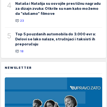
4
Nataša i Natalija su osvojile prestižnu nagradu
za dizajn zvuka: Otkrile su nam kako možemo
da "slušamo" filmove
23
5
Top 5 pouzdanih automobila do 3.000 evra:
Delovi se lako nalaze, stručnjaci i taksisti ih
preporučuju
18
NEWSLETTER