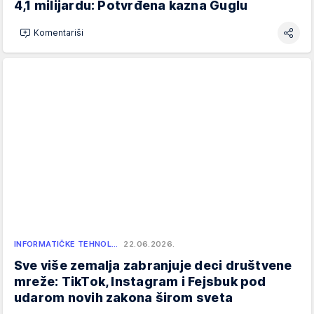
4,1 milijardu: Potvrđena kazna Guglu
Komentariši
INFORMATIČKE TEHNOL…
22.06.2026.
Sve više zemalja zabranjuje deci društvene
mreže: TikTok, Instagram i Fejsbuk pod
udarom novih zakona širom sveta