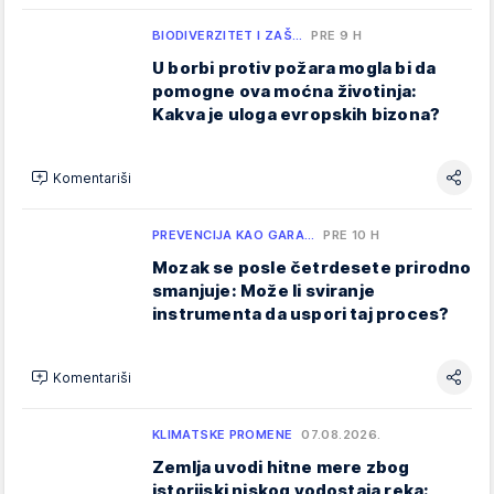
BIODIVERZITET I ZAŠ…
PRE 9 H
U borbi protiv požara mogla bi da
pomogne ova moćna životinja:
Kakva je uloga evropskih bizona?
Komentariši
PREVENCIJA KAO GARA…
PRE 10 H
Mozak se posle četrdesete prirodno
smanjuje: Može li sviranje
instrumenta da uspori taj proces?
Komentariši
KLIMATSKE PROMENE
07.08.2026.
Zemlja uvodi hitne mere zbog
istorijski niskog vodostaja reka: