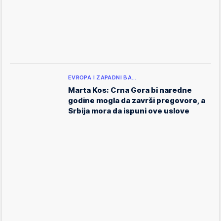
EVROPA I ZAPADNI BA…
Marta Kos: Crna Gora bi naredne
godine mogla da završi pregovore, a
Srbija mora da ispuni ove uslove