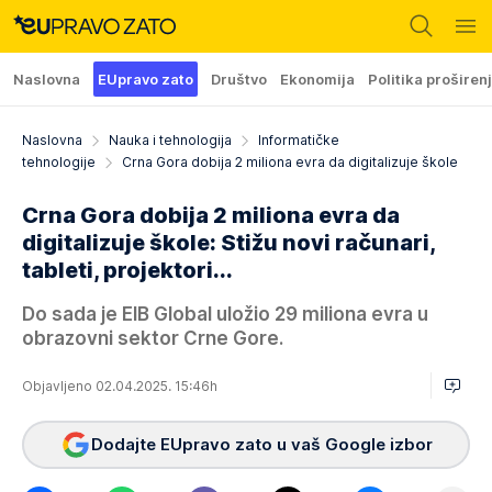
Naslovna
EUpravo zato
Društvo
Ekonomija
Politika proširen
Naslovna
Nauka i tehnologija
Informatičke
tehnologije
Crna Gora dobija 2 miliona evra da digitalizuje škole
Crna Gora dobija 2 miliona evra da
digitalizuje škole: Stižu novi računari,
tableti, projektori...
Do sada je EIB Global uložio 29 miliona evra u
obrazovni sektor Crne Gore.
Objavljeno 02.04.2025. 15:46h
Dodajte EUpravo zato u vaš Google izbor