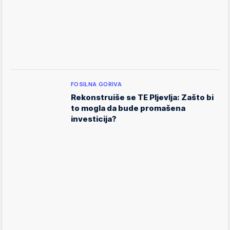
FOSILNA GORIVA
Rekonstruiše se TE Pljevlja: Zašto bi
to mogla da bude promašena
investicija?