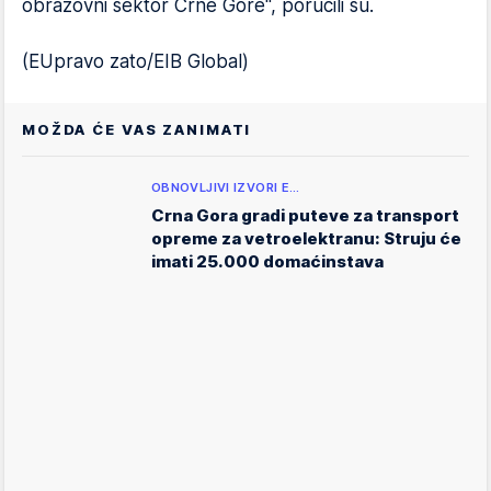
obrazovni sektor Crne Gore", poručili su.
(EUpravo zato/EIB Global)
MOŽDA ĆE VAS ZANIMATI
OBNOVLJIVI IZVORI E…
Crna Gora gradi puteve za transport
opreme za vetroelektranu: Struju će
imati 25.000 domaćinstava