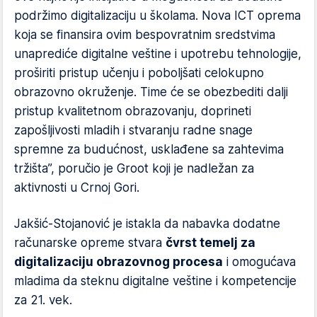
podržimo digitalizaciju u školama. Nova ICT oprema
koja se finansira ovim bespovratnim sredstvima
unaprediće digitalne veštine i upotrebu tehnologije,
proširiti pristup učenju i poboljšati celokupno
obrazovno okruženje. Time će se obezbediti dalji
pristup kvalitetnom obrazovanju, doprineti
zapošljivosti mladih i stvaranju radne snage
spremne za budućnost, usklađene sa zahtevima
tržišta”, poručio je Groot koji je nadležan za
aktivnosti u Crnoj Gori.
Jakšić-Stojanović je istakla da nabavka dodatne
računarske opreme stvara
čvrst temelj za
digitalizaciju obrazovnog procesa
i omogućava
mladima da steknu digitalne veštine i kompetencije
za 21. vek.