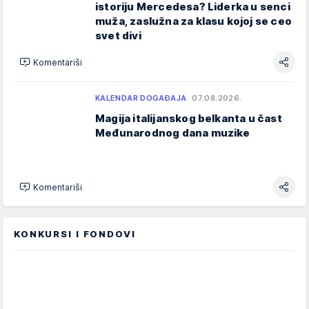
istoriju Mercedesa? Liderka u senci
muža, zaslužna za klasu kojoj se ceo
svet divi
Komentariši
KALENDAR DOGAĐAJA
07.08.2026.
Magija italijanskog belkanta u čast
Međunarodnog dana muzike
Komentariši
KONKURSI I FONDOVI