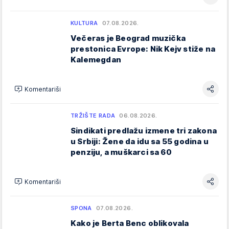
KULTURA
07.08.2026.
Večeras je Beograd muzička
prestonica Evrope: Nik Kejv stiže na
Kalemegdan
Komentariši
TRŽIŠTE RADA
06.08.2026.
Sindikati predlažu izmene tri zakona
u Srbiji: Žene da idu sa 55 godina u
penziju, a muškarci sa 60
Komentariši
SPONA
07.08.2026.
Kako je Berta Benc oblikovala