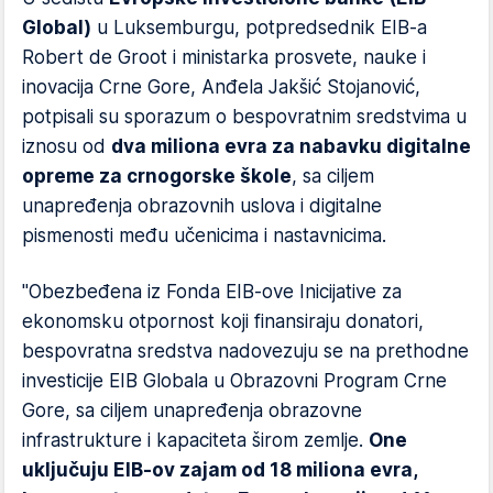
Global)
u Luksemburgu, potpredsednik EIB-a
Robert de Groot i ministarka prosvete, nauke i
inovacija Crne Gore, Anđela Jakšić Stojanović,
potpisali su sporazum o bespovratnim sredstvima u
iznosu od
dva miliona evra za nabavku digitalne
opreme za crnogorske škole
, sa ciljem
unapređenja obrazovnih uslova i digitalne
pismenosti među učenicima i nastavnicima.
"Obezbeđena iz Fonda EIB-ove Inicijative za
ekonomsku otpornost koji finansiraju donatori,
bespovratna sredstva nadovezuju se na prethodne
investicije EIB Globala u Obrazovni Program Crne
Gore, sa ciljem unapređenja obrazovne
infrastrukture i kapaciteta širom zemlje.
One
uključuju EIB-ov zajam od 18 miliona evra,