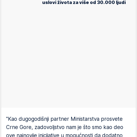
uslovi života za više od 30.000 ljudi
"Kao dugogodišnji partner Ministarstva prosvete
Crne Gore, zadovoljstvo nam je što smo kao deo
ove najnovije inicijative u mogućnosti da dodatno