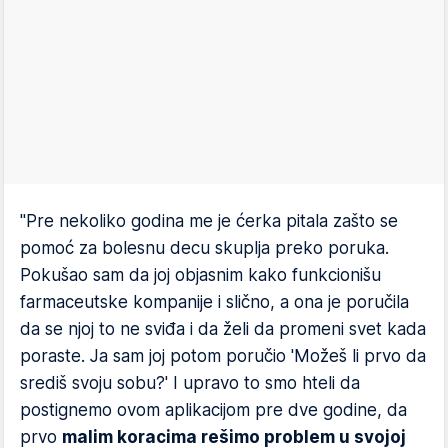
"Pre nekoliko godina me je ćerka pitala zašto se
pomoć za bolesnu decu skuplja preko poruka.
Pokušao sam da joj objasnim kako funkcionišu
farmaceutske kompanije i slično, a ona je poručila
da se njoj to ne sviđa i da želi da promeni svet kada
poraste. Ja sam joj potom poručio 'Možeš li prvo da
središ svoju sobu?' I upravo to smo hteli da
postignemo ovom aplikacijom pre dve godine, da
prvo
malim koracima rešimo problem u svojoj