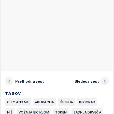
Prethodna vest
Sledeća vest
TAGOVI
CITY AND ME
APLIKACIJA
ŠETNJA
BEOGRAD
NIŠ
VOŽNJA BICIKLOM
TOKENI
SADNJA DRVEĆA