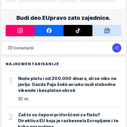
Budi deo EUpravo zato zajednice.
Komentariši
NAJKOMENTARISANIJE
1
Nude platu i od 200.000 dinara, ali se niko ne
javlja: Gazda Paja šokiran iako nudi slobodne
vikende i besplatan obrok
40
2
Zašto su čepovi pričvršćeni za flašu?
Direktiva EU koja je razbesnela Evropljane i te
kako opravdana