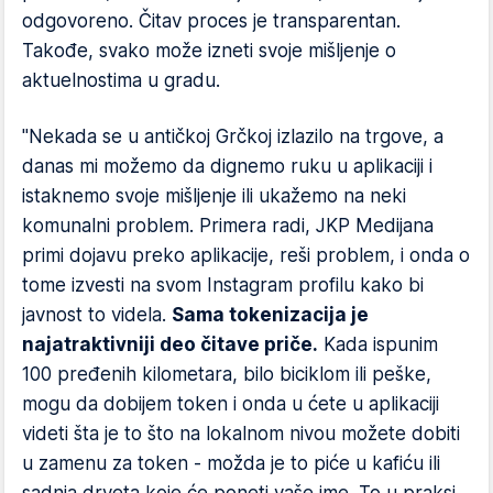
odgovoreno. Čitav proces je transparentan.
Takođe, svako može izneti svoje mišljenje o
aktuelnostima u gradu.
"Nekada se u antičkoj Grčkoj izlazilo na trgove, a
danas mi možemo da dignemo ruku u aplikaciji i
istaknemo svoje mišljenje ili ukažemo na neki
komunalni problem. Primera radi, JKP Medijana
primi dojavu preko aplikacije, reši problem, i onda o
tome izvesti na svom Instagram profilu kako bi
javnost to videla.
Sama tokenizacija je
najatraktivniji deo čitave priče.
Kada ispunim
100 pređenih kilometara, bilo biciklom ili peške,
mogu da dobijem token i onda u ćete u aplikaciji
videti šta je to što na lokalnom nivou možete dobiti
u zamenu za token - možda je to piće u kafiću ili
sadnja drveta koje će poneti vaše ime. To u praksi