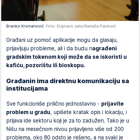
Branko Krsmanović
Foto: EUpravo zato/Nataša Pavlović
Građani uz pomoć aplikacije mogu da glasaju,
prijavljuju probleme, ali i da budu n
agrađeni
gradskim tokenom koji može da se iskoristi u
kafiću, pozorištu ili bioskopu.
Građanin ima direktnu komunikaciju sa
institucijama
Sve funkcioniše prilično jednostavno -
prijavite
problem u gradu
, upišete kratak opis i lokaciju, i
prijava ide sektoru koji je za to zadužen. Tako je u
Nišu na mesečnom nivou prijavljeno više od 200
problema, oko 80 odsto je rešeno, a na svaki je