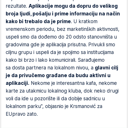
rezultate.
Aplikacije mogu da dopru do velikog
broja ljudi, pošalju i prime informaciju na način
kako bi trebalo da je prime
. U kratkom
vremenskom periodu, bez marketinških aktivnosti,
uspeli smo da dođemo do 20 odsto stanovništa u
gradovima gde je aplikacija prisutna. Privukli smo
ciljnu grupu i uspeli da je spojimo sa institucijama
kako bi brzo i lako komunicirali. Sarađujemo
sa dosta partnera na lokalnom nivou, a
glavni cilj
je da privučemo građane da budu aktivni u
aplikaciji.
Nekome je interesantna kafa, nekome
karte za utakmicu lokalnog kluba, dok neko drugi
voli da ide u pozorište ili da dobije sadnicu u
lokalnom parku", objasnio je Krsmanović za
EUpravo zato.