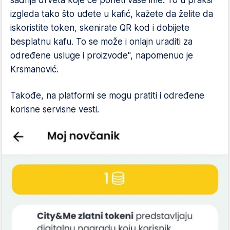
izgleda tako što uđete u kafić, kažete da želite da
iskoristite token, skenirate QR kod i dobijete
besplatnu kafu. To se može i onlajn uraditi za
određene usluge i proizvode", napomenuo je
Krsmanović.
Takođe, na platformi se mogu pratiti i određene
korisne servisne vesti.