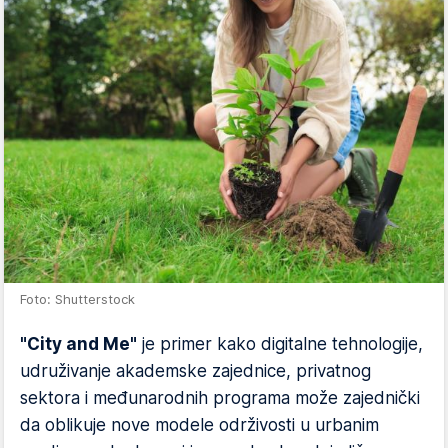
Foto: Shutterstock
"City and Me"
je primer kako digitalne tehnologije,
udruživanje akademske zajednice, privatnog
sektora i međunarodnih programa može zajednički
da oblikuje nove modele održivosti u urbanim