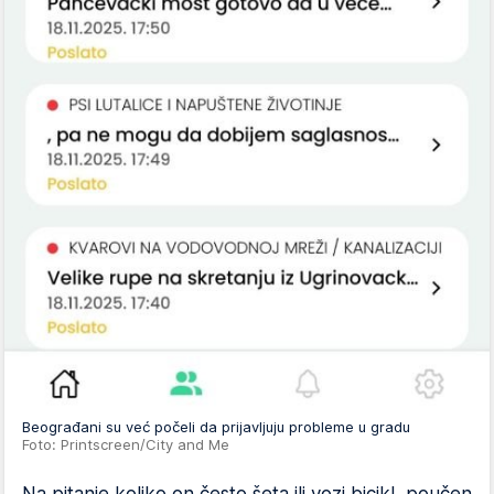
Beograđani su već počeli da prijavljuju probleme u gradu
Foto: Printscreen/City and Me
Na pitanje koliko on često šeta ili vozi bicikl, poučen