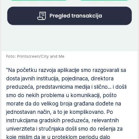
Foto: Printscreen/City and Me
"Na početku razvoja aplikacije smo razgovarali sa
dosta javnih institucija, pojedinaca, direktora
preduzeća, predstavnicima medija i slično... i došli
smo do nekih problema u komunikaciji, pošto
morate da do velikog broja građana dođete na
jednostavan način, a to je komplikovano. Po
instrukcijama gradskih preduzeća, relevantnih
univerziteta i stručnjaka došli smo do rešenja za
koje mislim da je u proteklom periodu dalo