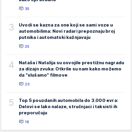
35
3
Uvodi se kazna za one koji se sami voze u
automobilima: Novi radari prepoznaju broj
putnika i automatski kažnjavaju
25
4
Nataša i Natalija su osvojile prestižnu nagradu
za dizajn zvuka: Otkrile su nam kako možemo
da "slušamo" filmove
23
5
Top 5 pouzdanih automobila do 3.000 evra:
Delovi se lako nalaze, stručnjaci i taksisti ih
preporučuju
18