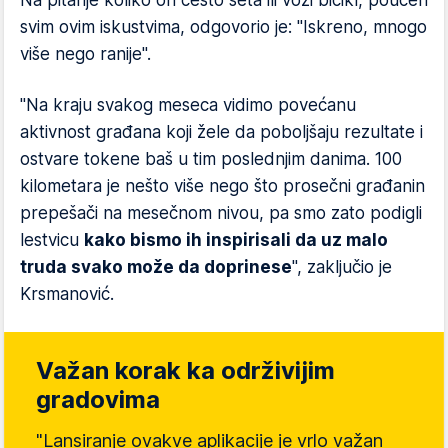
svim ovim iskustvima, odgovorio je: "Iskreno, mnogo
više nego ranije".
"Na kraju svakog meseca vidimo povećanu
aktivnost građana koji žele da poboljšaju rezultate i
ostvare tokene baš u tim poslednjim danima. 100
kilometara je nešto više nego što prosečni građanin
prepešači na mesečnom nivou, pa smo zato podigli
lestvicu
kako bismo ih inspirisali da uz malo
truda svako može da doprinese
", zaključio je
Krsmanović.
Važan korak ka održivijim
gradovima
"Lansiranje ovakve aplikacije je vrlo važan