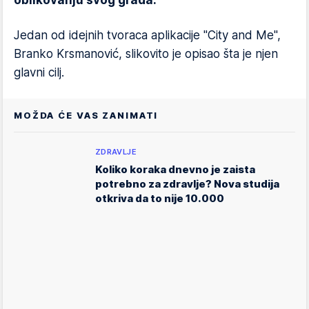
oblikovanju svog grada.
Jedan od idejnih tvoraca aplikacije "City and Me",
Branko Krsmanović, slikovito je opisao šta je njen
glavni cilj.
MOŽDA ĆE VAS ZANIMATI
ZDRAVLJE
Koliko koraka dnevno je zaista
potrebno za zdravlje? Nova studija
otkriva da to nije 10.000