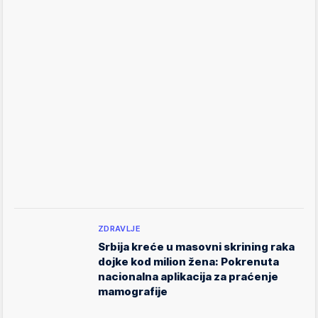
ZDRAVLJE
Srbija kreće u masovni skrining raka
dojke kod milion žena: Pokrenuta
nacionalna aplikacija za praćenje
mamografije