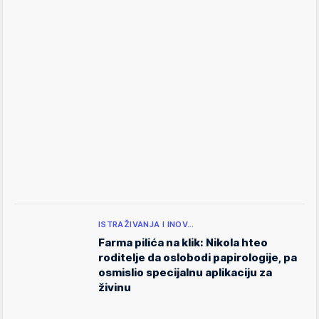
ISTRAŽIVANJA I INOV…
Farma pilića na klik: Nikola hteo
roditelje da oslobodi papirologije, pa
osmislio specijalnu aplikaciju za
živinu