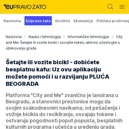
Naslovna
EUpravo zato
Društvo
Ekonomija
Politika proširen
Naslovna
Nauka i tehnologija
Informatičke tehnologije
City
and Me: Šetajte ili vozite bicikl i osvojite token, aktivno učestvujte u
oblikovanju grada
Šetajte ili vozite bicikl - dobićete
besplatnu kafu: Uz ovu aplikaciju
možete pomoći i u razvijanju PLUĆA
BEOGRADA
Platforma "City and Me" zvanično je lansirana u
Beogradu, a stanovnici prestonice mogu da
svojim svakodnevnim navikama, od pešačenja i
vožnje bicikla do recikliranja, osvajaju tokene i
ostvaruju pogodnosti poput popusta, besplatnih
kulturnih programa i učešća u uređenju grada.