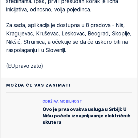
sredinama. Ipak, prvi i presudan korak je lična
inicijativa, odnosno, volja pojedinca.
Za sada, aplikacija je dostupna u 8 gradova - Niš,
Kragujevac, Kruševac, Leskovac, Beograd, Skoplje,
Nikšić, Strumica, a očekuje se da će uskoro biti na
raspolaganju i u Sloveniji.
(EUpravo zato)
MOŽDA ĆE VAS ZANIMATI
ODRŽIVA MOBILNOST
Ovo je prva ovakva usluga u Srbiji: U
Nišu počelo iznajmljivanje električnih
skutera