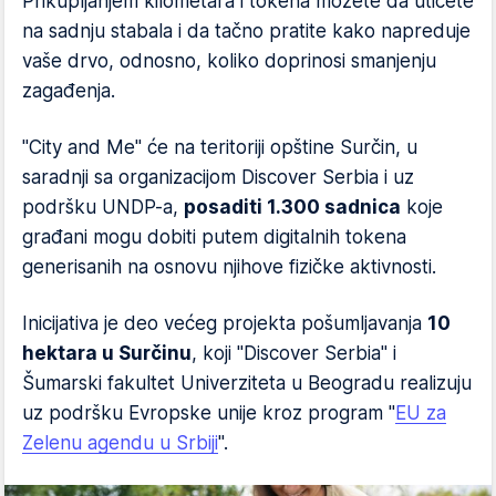
Prikupljanjem kilometara i tokena možete da utičete
na sadnju stabala i da tačno pratite kako napreduje
vaše drvo, odnosno, koliko doprinosi smanjenju
zagađenja.
"City and Me" će na teritoriji opštine Surčin, u
saradnji sa organizacijom Discover Serbia i uz
podršku UNDP-a,
posaditi 1.300 sadnica
koje
građani mogu dobiti putem digitalnih tokena
generisanih na osnovu njihove fizičke aktivnosti.
Inicijativa je deo većeg projekta pošumljavanja
10
hektara u Surčinu
, koji "Discover Serbia" i
Šumarski fakultet Univerziteta u Beogradu realizuju
uz podršku Evropske unije kroz program "
EU za
Zelenu agendu u Srbiji
".