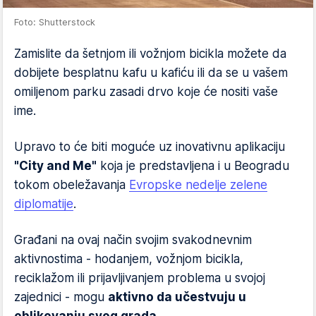
Foto: Shutterstock
Zamislite da šetnjom ili vožnjom bicikla možete da
dobijete besplatnu kafu u kafiću ili da se u vašem
omiljenom parku zasadi drvo koje će nositi vaše
ime.
Upravo to će biti moguće uz inovativnu aplikaciju
"City and Me"
koja je predstavljena i u Beogradu
tokom obeležavanja
Evropske nedelje zelene
diplomatije
.
Građani na ovaj način svojim svakodnevnim
aktivnostima - hodanjem, vožnjom bicikla,
reciklažom ili prijavljivanjem problema u svojoj
zajednici - mogu
aktivno da učestvuju u