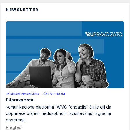
NEWSLETTER
JEDNOM NEDELJNO - ČETVRTKOM
EUpravo zato
Komunikaciona platforma “WMG fondacije” čiji je cilj da
doprinese boljem međusobnom razumevanju, izgradnji
poverenja...
Pregled