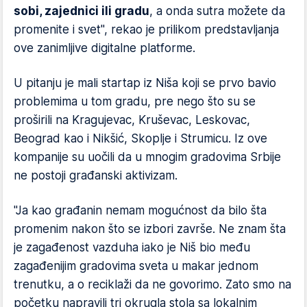
sobi, zajednici ili gradu
, a onda sutra možete da
promenite i svet", rekao je prilikom predstavljanja
ove zanimljive digitalne platforme.
U pitanju je mali startap iz Niša koji se prvo bavio
problemima u tom gradu, pre nego što su se
proširili na Kragujevac, Kruševac, Leskovac,
Beograd kao i Nikšić, Skoplje i Strumicu. Iz ove
kompanije su uočili da u mnogim gradovima Srbije
ne postoji građanski aktivizam.
"Ja kao građanin nemam mogućnost da bilo šta
promenim nakon što se izbori završe. Ne znam šta
je zagađenost vazduha iako je Niš bio među
zagađenijim gradovima sveta u makar jednom
trenutku, a o reciklaži da ne govorimo. Zato smo na
početku napravili tri okrugla stola sa lokalnim