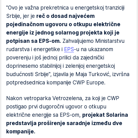
"Ovo je važna prekretnica u energetskoj tranziciji
Srbije, jer je
reč o dosad najvećem
pojedinačnom ugovoru o otkupu električne
energije iz jednog solarnog projekta koji je
potpisan sa EPS-om.
Zahvaljujemo Ministarstvu
rudarstva i energetike i
EPS
-u na ukazanom
poverenju i još jednoj prilici da zajednički
doprinesemo stabilnijoj i zelenijoj energetskoj
budućnosti Srbije", izjavila je Maja Turković, izvršna
potpredsednica kompanije CWP Europe.
Nakon vetroparka Vetrozelena, za koji je CWP
postigao prvi dugoročni ugovor o otkupu
električne energije sa EPS-om,
projekat Solarina
predstavlja proširenje saradnje između dve
kompanije.