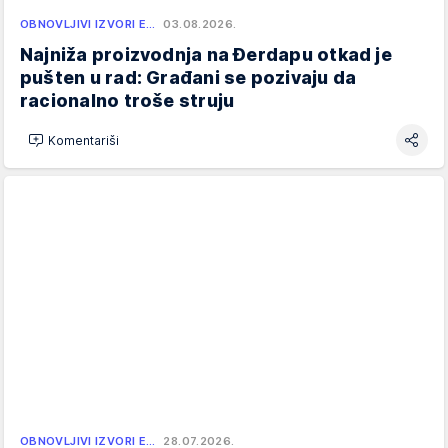
OBNOVLJIVI IZVORI E…
03.08.2026.
Najniža proizvodnja na Đerdapu otkad je
pušten u rad: Građani se pozivaju da
racionalno troše struju
Komentariši
OBNOVLJIVI IZVORI E…
28.07.2026.