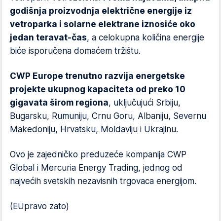
godišnja proizvodnja električne energije iz
vetroparka i solarne elektrane iznosiće oko
jedan teravat-čas
, a celokupna količina energije
biće isporučena domaćem tržištu.
CWP Europe trenutno razvija energetske
projekte ukupnog kapaciteta od preko 10
gigavata širom regiona
, uključujući Srbiju,
Bugarsku, Rumuniju, Crnu Goru, Albaniju, Severnu
Makedoniju, Hrvatsku, Moldaviju i Ukrajinu.
Ovo je zajedničko preduzeće kompanija CWP
Global i Mercuria Energy Trading, jednog od
najvećih svetskih nezavisnih trgovaca energijom.
(EUpravo zato)