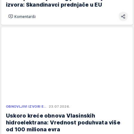
izvora: Skandinavci prednjače u EU
Komentariši
OBNOVLJIVI IZVORI E…
23.07.2026.
Uskoro kreće obnova Vlasinskih
hidroelektrana: Vrednost poduhvata više
od 100 miliona evra