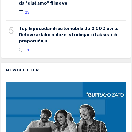
da "slušamo" filmove
23
5
Top 5 pouzdanih automobila do 3.000 evra:
Delovi se lako nalaze, stručnjaci i taksisti ih
preporučuju
18
NEWSLETTER