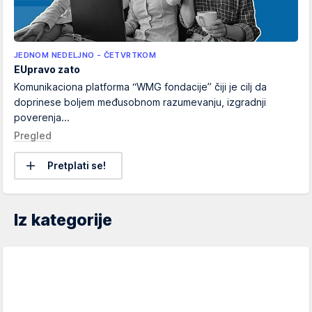
JEDNOM NEDELJNO - ČETVRTKOM
EUpravo zato
Komunikaciona platforma “WMG fondacije” čiji je cilj da
doprinese boljem međusobnom razumevanju, izgradnji
poverenja...
Pregled
Pretplati se!
Iz kategorije