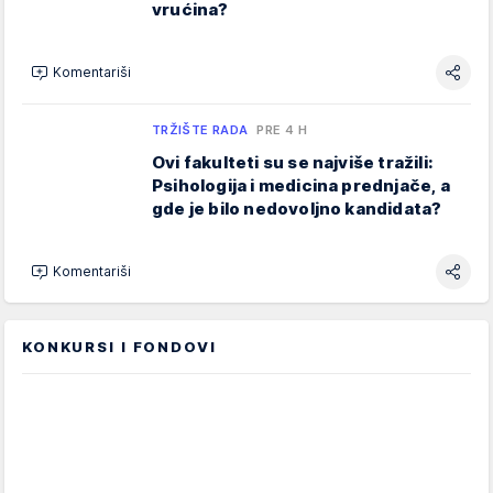
vrućina?
Komentariši
TRŽIŠTE RADA
PRE 4 H
Ovi fakulteti su se najviše tražili:
Psihologija i medicina prednjače, a
gde je bilo nedovoljno kandidata?
Komentariši
KONKURSI I FONDOVI