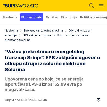
Naslovna
EUpravo zato
Društvo
Ekonomija
Politika proširen
Naslovna
Energetika i životna sredina
Obnovljivi izvori
energije
EPS zaključio ugovor o otkupu struje iz solarne
elektrane Solarina
"Važna prekretnica u energetskoj
tranziciji Srbije": EPS zaključio ugovor o
otkupu struje iz solarne elektrane
Solarina
Ugovorena cena po kojoj će se energija
isporučivati EPS-u iznosi 52,89 evra po
megavat-času.
Objavljeno 13.05.2025. 14:54h