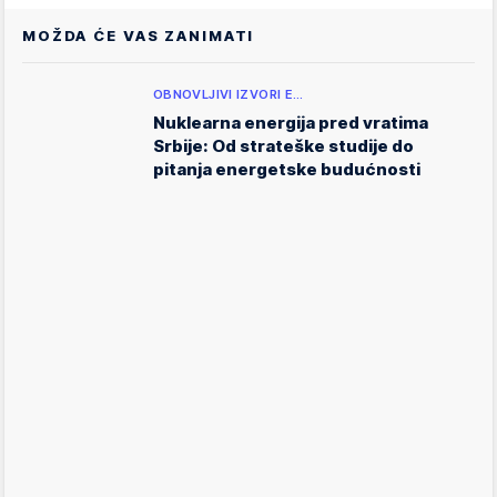
MOŽDA ĆE VAS ZANIMATI
OBNOVLJIVI IZVORI E…
Nuklearna energija pred vratima
Srbije: Od strateške studije do
pitanja energetske budućnosti