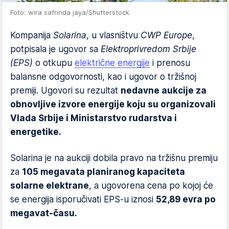
Foto: wira safrinda jaya/Shutterstock
Kompanija
Solarina
, u vlasništvu
CWP Europe
,
potpisala je ugovor sa
Elektroprivredom Srbije
(EPS)
o otkupu
električne energije
i prenosu
balansne odgovornosti, kao i ugovor o tržišnoj
premiji. Ugovori su rezultat
nedavne aukcije za
obnovljive izvore energije koju su organizovali
Vlada Srbije i Ministarstvo rudarstva i
energetike.
Solarina je na aukciji dobila pravo na tržišnu premiju
za
105 megavata planiranog kapaciteta
solarne elektrane
, a ugovorena cena po kojoj će
se energija isporučivati EPS-u iznosi
52,89 evra po
megavat-času.