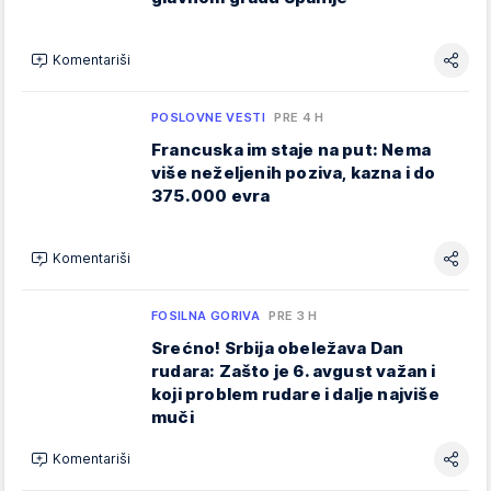
Komentariši
POSLOVNE VESTI
PRE 4 H
Francuska im staje na put: Nema
više neželjenih poziva, kazna i do
375.000 evra
Komentariši
FOSILNA GORIVA
PRE 3 H
Srećno! Srbija obeležava Dan
rudara: Zašto je 6. avgust važan i
koji problem rudare i dalje najviše
muči
Komentariši