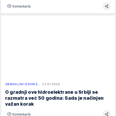
Komentariši
OBNOVLJIVI IZVORI E…
22.07.2026.
O gradnji ove hidroelektrane u Srbiji se
razmatra već 50 godina: Sada je načinjen
važan korak
Komentariši