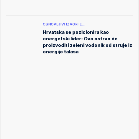
OBNOVLJIVI IZVORI E…
Hrvatska se pozicionira kao
energetski lider: Ovo ostrvo će
proizvoditi zeleni vodonik od struje iz
energije talasa