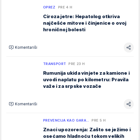
OPREZ
PRE 4 H
Ciroza jetre: Hepatolog otkriva
najčešće mitove i činjenice o ovoj
hroničnoj bolesti
Komentariši
TRANSPORT
PRE 23 H
Rumunija ukida vinjete za kamione i
uvodi naplatu po kilometru: Pravila
važe i za srpske vozače
Komentariši
PREVENCIJA KAO GARA…
PRE 5 H
Znaci upozorenja: Zašto se ježimo i
osećamo hladnoću tokom velikih