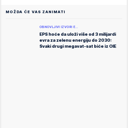
MOŽDA ĆE VAS ZANIMATI
OBNOVLJIVI IZVORI E…
EPS hoće da uloži više od 3 milijardi
evra za zelenu energiju do 2030:
Svaki drugi megavat-sat biće iz OIE