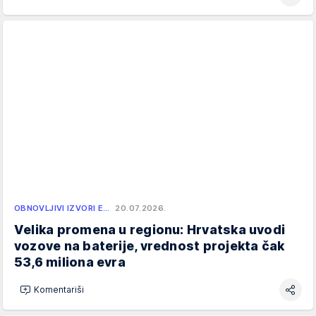
OBNOVLJIVI IZVORI E…
20.07.2026.
Velika promena u regionu: Hrvatska uvodi
vozove na baterije, vrednost projekta čak
53,6 miliona evra
Komentariši