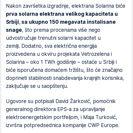
Nakon završetka izgradnje, elektrana Solarina biće
prva solarna elektrana velikog kapaciteta u
Srbiji, sa ukupno 150 megavata instalisane
snage
, što prema procenama više nego
udvostručuje trenutni solarni kapacitet u
zemlji. Dodatno, sva električna energija
proizvedena u okviru projekata Vetrozelena i
Solarina – oko 1 TWh godišnje – ostaće u Srbiji i
biće isporučena domaćem tržištu, što će značajno
doprineti stabilnosti snabdevanja krajnjih korisnika,
zaključuje se u saopštenju.
Ugovore su potpisali David Žarković, pomoćnik
generalnog direktora EPS-a za upravljanje
elektroenergetskim portfeljom, i Maja Turković,
izvršna potpredsednica kompanije CWP Europe.