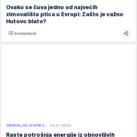
Ovako se čuva jedno od najvećih
zimovališta ptica u Evropi: Zašto je važno
Hutovo blato?
Komentariši
OBNOVLJIVI IZVORI E…
24.07.2026.
Raste potrošnja energije iz obnovljivih