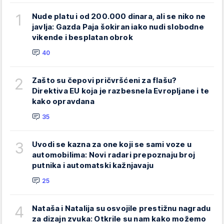
1
Nude platu i od 200.000 dinara, ali se niko ne
javlja: Gazda Paja šokiran iako nudi slobodne
vikende i besplatan obrok
40
2
Zašto su čepovi pričvršćeni za flašu?
Direktiva EU koja je razbesnela Evropljane i te
kako opravdana
35
3
Uvodi se kazna za one koji se sami voze u
automobilima: Novi radari prepoznaju broj
putnika i automatski kažnjavaju
25
4
Nataša i Natalija su osvojile prestižnu nagradu
za dizajn zvuka: Otkrile su nam kako možemo