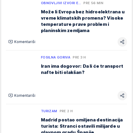
OBNOVLJIVI IZVORI E…
PRE 56 MIN
Može li Evropa bez hidroelektrana u
vreme klimatskih promena? Visoke
temperature prave problem i
planinskim zemljama
Komentariši
FOSILNA GORIVA
PRE 3 H
Iran ima dogovor: Da li će transport
nafte biti olakšan?
Komentariši
TURIZAM
PRE 2 H
Madrid postao omiljena destinacija
turista: Stranci ostavili milijarde u
glavnom gradu Španije