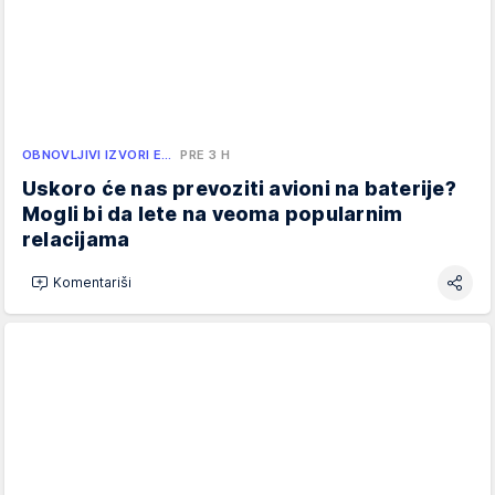
OBNOVLJIVI IZVORI E…
PRE 3 H
Uskoro će nas prevoziti avioni na baterije?
Mogli bi da lete na veoma popularnim
relacijama
Komentariši