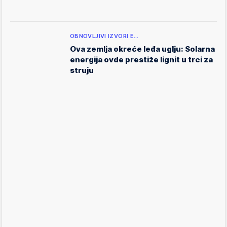
OBNOVLJIVI IZVORI E…
Ova zemlja okreće leđa uglju: Solarna
energija ovde prestiže lignit u trci za
struju