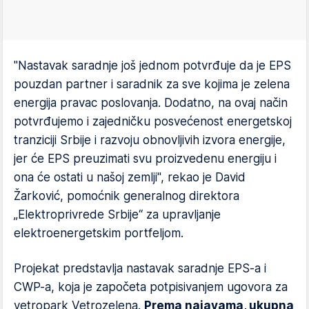
"Nastavak saradnje još jednom potvrđuje da je EPS
pouzdan partner i saradnik za sve kojima je zelena
energija pravac poslovanja. Dodatno, na ovaj način
potvrđujemo i zajedničku posvećenost energetskoj
tranziciji Srbije i razvoju obnovljivih izvora energije,
jer će EPS preuzimati svu proizvedenu energiju i
ona će ostati u našoj zemlji", rekao je David
Žarković, pomoćnik generalnog direktora
„Elektroprivrede Srbije“ za upravljanje
elektroenergetskim portfeljom.
Projekat predstavlja nastavak saradnje EPS-a i
CWP-a, koja je započeta potpisivanjem ugovora za
vetropark Vetrozelena.
Prema najavama, ukupna