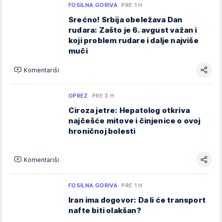
FOSILNA GORIVA
PRE 1 H
Srećno! Srbija obeležava Dan
rudara: Zašto je 6. avgust važan i
koji problem rudare i dalje najviše
muči
Komentariši
OPREZ
PRE 3 H
Ciroza jetre: Hepatolog otkriva
najčešće mitove i činjenice o ovoj
hroničnoj bolesti
Komentariši
FOSILNA GORIVA
PRE 1 H
Iran ima dogovor: Da li će transport
nafte biti olakšan?