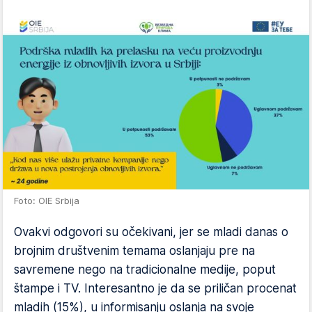
Foto: OIE Srbija
Ovakvi odgovori su očekivani, jer se mladi danas o
brojnim društvenim temama oslanjaju pre na
savremene nego na tradicionalne medije, poput
štampe i TV. Interesantno je da se priličan procenat
mladih (15%), u informisanju oslanja na svoje