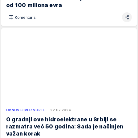
od 100 miliona evra
Komentariši
OBNOVLJIVI IZVORI E…
22.07.2026.
O gradnji ove hidroelektrane u Srbiji se
razmatra već 50 godina: Sada je načinjen
važan korak