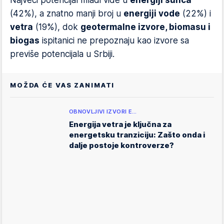
Najveći potencijal mladi vide u
energiji sunca
(42%), a znatno manji broj u
energiji vode
(22%) i
vetra
(19%), dok
geotermalne izvore, biomasu i
biogas
ispitanici ne prepoznaju kao izvore sa
previše potencijala u Srbiji.
MOŽDA ĆE VAS ZANIMATI
OBNOVLJIVI IZVORI E…
Energija vetra je ključna za
energetsku tranziciju: Zašto onda i
dalje postoje kontroverze?