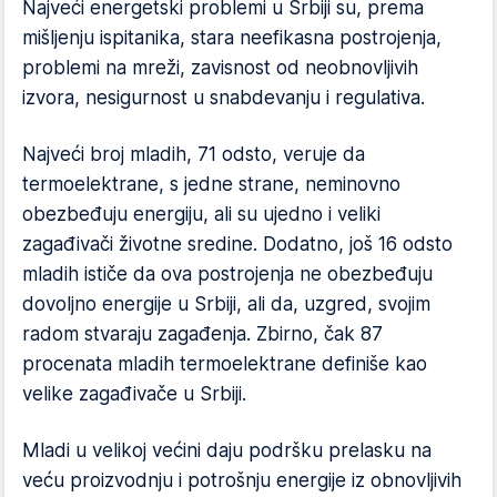
Najveći energetski problemi u Srbiji su, prema
mišljenju ispitanika, stara neefikasna postrojenja,
problemi na mreži, zavisnost od neobnovljivih
izvora, nesigurnost u snabdevanju i regulativa.
Najveći broj mladih, 71 odsto, veruje da
termoelektrane, s jedne strane, neminovno
obezbeđuju energiju, ali su ujedno i veliki
zagađivači životne sredine. Dodatno, još 16 odsto
mladih ističe da ova postrojenja ne obezbeđuju
dovoljno energije u Srbiji, ali da, uzgred, svojim
radom stvaraju zagađenja. Zbirno, čak 87
procenata mladih termoelektrane definiše kao
velike zagađivače u Srbiji.
Mladi u velikoj većini daju podršku prelasku na
veću proizvodnju i potrošnju energije iz obnovljivih