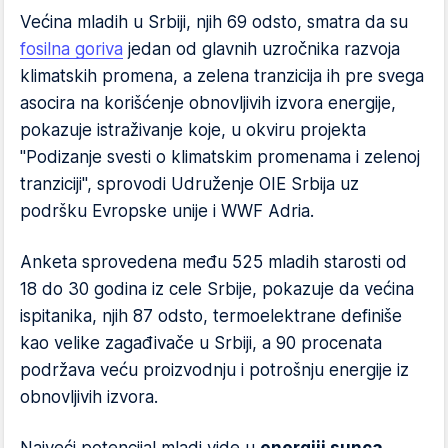
Većina mladih u Srbiji, njih 69 odsto, smatra da su
fosilna goriva
jedan od glavnih uzročnika razvoja
klimatskih promena, a zelena tranzicija ih pre svega
asocira na korišćenje obnovljivih izvora energije,
pokazuje istraživanje koje, u okviru projekta
"Podizanje svesti o klimatskim promenama i zelenoj
tranziciji", sprovodi Udruženje OIE Srbija uz
podršku Evropske unije i WWF Adria.
Anketa sprovedena među 525 mladih starosti od
18 do 30 godina iz cele Srbije, pokazuje da većina
ispitanika, njih 87 odsto, termoelektrane definiše
kao velike zagađivače u Srbiji, a 90 procenata
podržava veću proizvodnju i potrošnju energije iz
obnovljivih izvora.