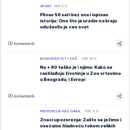
SPORT
PRE 3 H
Plivao 56 sati bez sna i ispisao
istoriju: Ono što je uradio na kraju
oduševilo je ceo svet
Komentariši
BIODIVERZITET I ZAŠ…
PRE 18 H
Na + 40 teško je i njima: Kako se
rashlađuju životinje u Zoo vrtovima
u Beogradu, i Evropi
Komentariši
PREVENCIJA KAO GARA…
PRE 4 H
Znaci upozorenja: Zašto se ježimo i
osećamo hladnoću tokom velikih