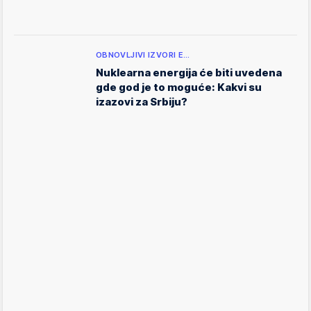
OBNOVLJIVI IZVORI E…
Nuklearna energija će biti uvedena
gde god je to moguće: Kakvi su
izazovi za Srbiju?