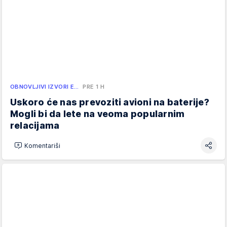
OBNOVLJIVI IZVORI E…
PRE 1 H
Uskoro će nas prevoziti avioni na baterije?
Mogli bi da lete na veoma popularnim
relacijama
Komentariši