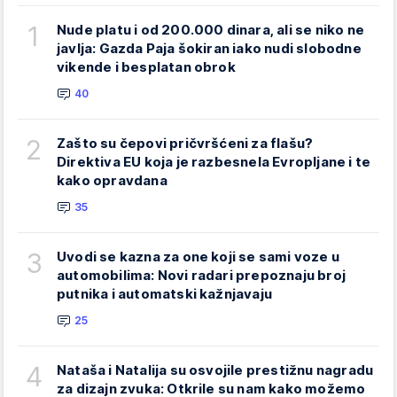
1
Nude platu i od 200.000 dinara, ali se niko ne
javlja: Gazda Paja šokiran iako nudi slobodne
vikende i besplatan obrok
40
2
Zašto su čepovi pričvršćeni za flašu?
Direktiva EU koja je razbesnela Evropljane i te
kako opravdana
35
3
Uvodi se kazna za one koji se sami voze u
automobilima: Novi radari prepoznaju broj
putnika i automatski kažnjavaju
25
4
Nataša i Natalija su osvojile prestižnu nagradu
za dizajn zvuka: Otkrile su nam kako možemo