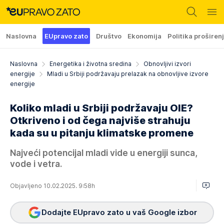
Naslovna
EUpravo zato
Društvo
Ekonomija
Politika proširen
Naslovna
Energetika i životna sredina
Obnovljivi izvori
energije
Mladi u Srbiji podržavaju prelazak na obnovljive izvore
energije
Koliko mladi u Srbiji podržavaju OIE?
Otkriveno i od čega najviše strahuju
kada su u pitanju klimatske promene
Najveći potencijal mladi vide u energiji sunca,
vode i vetra.
Objavljeno 10.02.2025. 9:58h
Dodajte EUpravo zato u vaš Google izbor