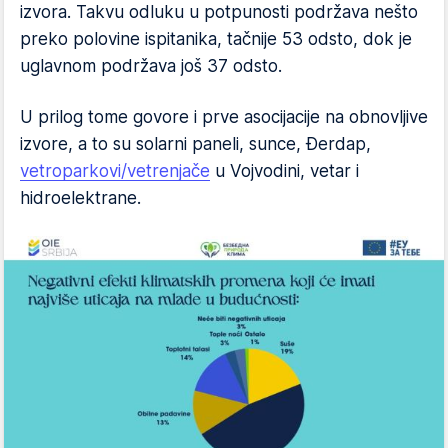
izvora. Takvu odluku u potpunosti podržava nešto
preko polovine ispitanika, tačnije 53 odsto, dok je
uglavnom podržava još 37 odsto.
U prilog tome govore i prve asocijacije na obnovljive
izvore, a to su solarni paneli, sunce, Đerdap,
vetroparkovi/vetrenjače
u Vojvodini, vetar i
hidroelektrane.