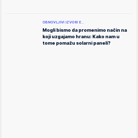
OBNOVLJIVI IZVORI E…
Mogli bismo da promenimo način na
koji uzgajamo hranu: Kako nam u
tome pomažu solarni paneli?