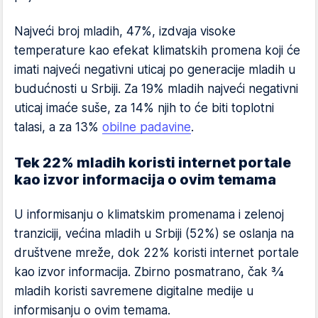
Najveći broj mladih, 47%, izdvaja visoke
temperature kao efekat klimatskih promena koji će
imati najveći negativni uticaj po generacije mladih u
budućnosti u Srbiji. Za 19% mladih najveći negativni
uticaj imaće suše, za 14% njih to će biti toplotni
talasi, a za 13%
obilne padavine
.
Tek 22% mladih koristi internet portale
kao izvor informacija o ovim temama
U informisanju o klimatskim promenama i zelenoj
tranziciji, većina mladih u Srbiji (52%) se oslanja na
društvene mreže, dok 22% koristi internet portale
kao izvor informacija. Zbirno posmatrano, čak 3⁄4
mladih koristi savremene digitalne medije u
informisanju o ovim temama.