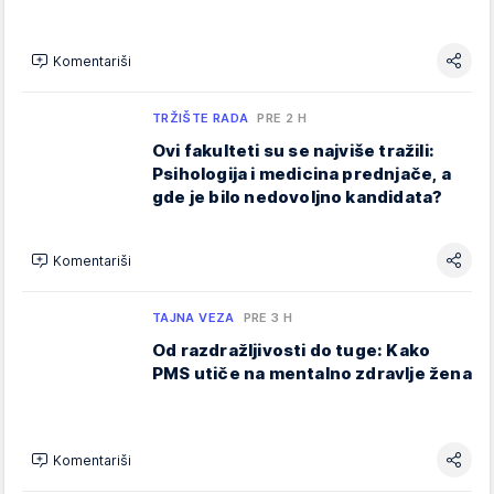
Komentariši
TRŽIŠTE RADA
PRE 2 H
Ovi fakulteti su se najviše tražili:
Psihologija i medicina prednjače, a
gde je bilo nedovoljno kandidata?
Komentariši
TAJNA VEZA
PRE 3 H
Od razdražljivosti do tuge: Kako
PMS utiče na mentalno zdravlje žena
Komentariši