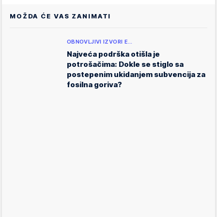
MOŽDA ĆE VAS ZANIMATI
OBNOVLJIVI IZVORI E…
Najveća podrška otišla je
potrošačima: Dokle se stiglo sa
postepenim ukidanjem subvencija za
fosilna goriva?