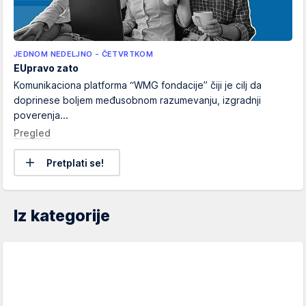
JEDNOM NEDELJNO - ČETVRTKOM
EUpravo zato
Komunikaciona platforma “WMG fondacije” čiji je cilj da
doprinese boljem međusobnom razumevanju, izgradnji
poverenja...
Pregled
Pretplati se!
Iz kategorije