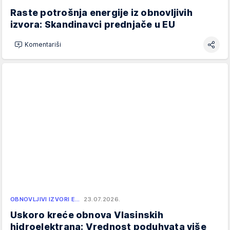
Raste potrošnja energije iz obnovljivih
izvora: Skandinavci prednjače u EU
Komentariši
OBNOVLJIVI IZVORI E…
23.07.2026.
Uskoro kreće obnova Vlasinskih
hidroelektrana: Vrednost poduhvata više