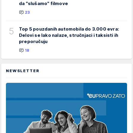
da "slušamo" filmove
23
5
Top 5 pouzdanih automobila do 3.000 evra:
Delovi se lako nalaze, stručnjaci i taksisti ih
preporučuju
18
NEWSLETTER