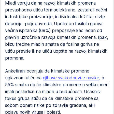
Mladi veruju da na razvoj klimatskih promena
prevashodno utiču termoelektrane, zastareli načini
industrijske proizvodnje, individualna ložišta, divlje
deponije, poljoprivreda. Upotrebu fosilnih goriva
većina ispitanika (69%) prepoznaje kao jedan od
glavnih uzročnika razvoja klimatskih promena. Ipak,
blizu trećine mladih smatra da fosilna goriva ne
utiču previše ili ne utiču uopšte na razvoj klimatskih
promena.
Anketirani ocenjuju da klimatske promene
uglavnom utiču na
njihove svakodnevne navike
, a
55% smatra da će klimatske promene u velikoj meri
imati posledice na mlade u budućnosti. Učesnici
fokus grupa ističu da će klimatske promene sa
sobom doneti rizike po zdravlje građana, ali i
pojavu novih virusa i bolesti.