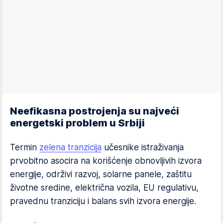
Neefikasna postrojenja su najveći
energetski problem u Srbiji
Termin
zelena tranzicija
učesnike istraživanja
prvobitno asocira na korišćenje obnovljivih izvora
energije, održivi razvoj, solarne panele, zaštitu
životne sredine, električna vozila, EU regulativu,
pravednu tranziciju i balans svih izvora energije.