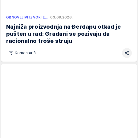
OBNOVLJIVI IZVORI E…
03.08.2026.
Najniža proizvodnja na Đerdapu otkad je
pušten u rad: Građani se pozivaju da
racionalno troše struju
Komentariši