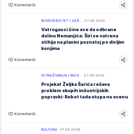
Komentariši
BIODIVERZITET I ZAŠ…
07.08.2026.
Vatrogasci čine sve da odbrane
dolinu Nemanjića: Širi se vatrena
stihija na planini poznatoj po divljim
konjima
Komentariši
ISTRAŽIVANJA I INOV…
07.08.2026.
Projekat Željka Šarića rešava
problem skupih industrijskih
popravki: Robot tada stupa na scenu
Komentariši
KULTURA
07.08.2026.