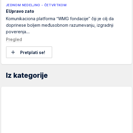
JEDNOM NEDELJNO - ČETVRTKOM
EUpravo zato
Komunikaciona platforma “WMG fondacije” čiji je cilj da
doprinese boljem međusobnom razumevanju, izgradnji
poverenja...
Pregled
Pretplati se!
Iz kategorije