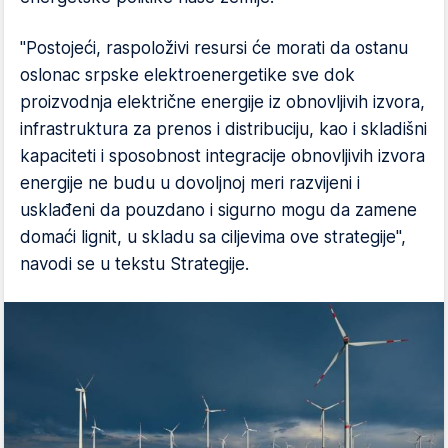
"Postojeći, raspoloživi resursi će morati da ostanu
oslonac srpske elektroenergetike sve dok
proizvodnja električne energije iz obnovljivih izvora,
infrastruktura za prenos i distribuciju, kao i skladišni
kapaciteti i sposobnost integracije obnovljivih izvora
energije ne budu u dovoljnoj meri razvijeni i
usklađeni da pouzdano i sigurno mogu da zamene
domaći lignit, u skladu sa ciljevima ove strategije",
navodi se u tekstu Strategije.