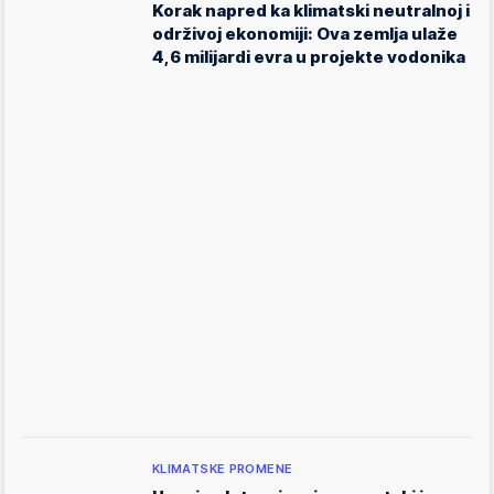
Korak napred ka klimatski neutralnoj i
održivoj ekonomiji: Ova zemlja ulaže
4,6 milijardi evra u projekte vodonika
KLIMATSKE PROMENE