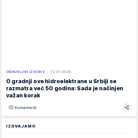
OBNOVLJIVI IZVORI E…
22.07.2026.
O gradnji ove hidroelektrane u Srbiji se
razmatra već 50 godina: Sada je načinjen
važan korak
Komentariši
IZDVAJAMO