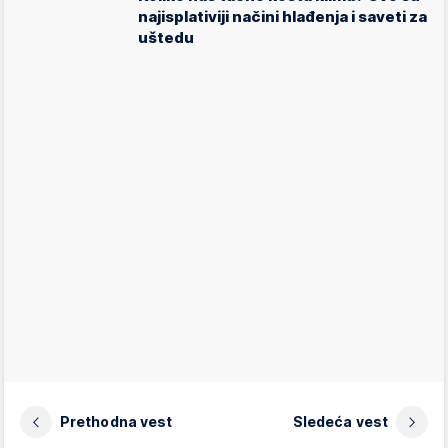
najisplativiji načini hlađenja i saveti za
uštedu
Prethodna vest
Sledeća vest