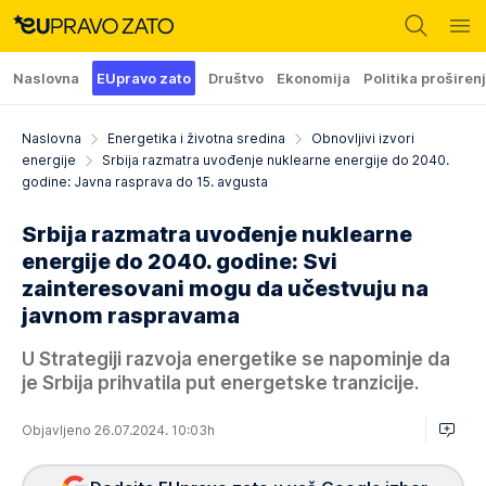
Naslovna
EUpravo zato
Društvo
Ekonomija
Politika proširen
Naslovna
Energetika i životna sredina
Obnovljivi izvori
energije
Srbija razmatra uvođenje nuklearne energije do 2040.
godine: Javna rasprava do 15. avgusta
Srbija razmatra uvođenje nuklearne
energije do 2040. godine: Svi
zainteresovani mogu da učestvuju na
javnom raspravama
U Strategiji razvoja energetike se napominje da
je Srbija prihvatila put energetske tranzicije.
Objavljeno 26.07.2024. 10:03h