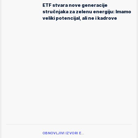
ETF stvara nove generacije
stručnjaka za zelenu energiju: Imamo
veliki potencijal, ali ne i kadrove
OBNOVLJIVI IZVORI E…