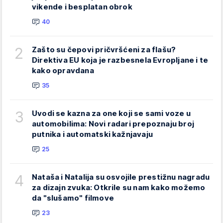
vikende i besplatan obrok
40
2
Zašto su čepovi pričvršćeni za flašu?
Direktiva EU koja je razbesnela Evropljane i te
kako opravdana
35
3
Uvodi se kazna za one koji se sami voze u
automobilima: Novi radari prepoznaju broj
putnika i automatski kažnjavaju
25
4
Nataša i Natalija su osvojile prestižnu nagradu
za dizajn zvuka: Otkrile su nam kako možemo
da "slušamo" filmove
23