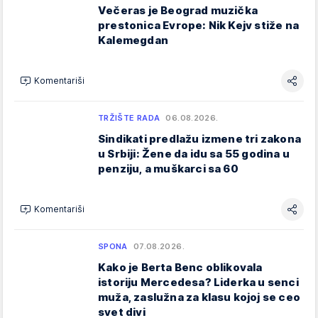
Večeras je Beograd muzička
prestonica Evrope: Nik Kejv stiže na
Kalemegdan
Komentariši
TRŽIŠTE RADA
06.08.2026.
Sindikati predlažu izmene tri zakona
u Srbiji: Žene da idu sa 55 godina u
penziju, a muškarci sa 60
Komentariši
SPONA
07.08.2026.
Kako je Berta Benc oblikovala
istoriju Mercedesa? Liderka u senci
muža, zaslužna za klasu kojoj se ceo
svet divi