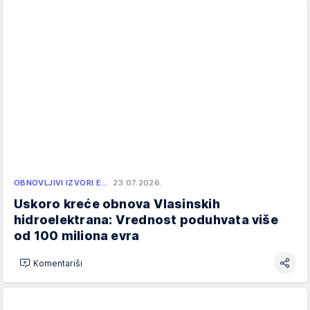
OBNOVLJIVI IZVORI E…
23.07.2026.
Uskoro kreće obnova Vlasinskih
hidroelektrana: Vrednost poduhvata više
od 100 miliona evra
Komentariši