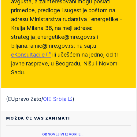
avgusta, a zainteresovani mogu poslati
primedbe, predloge i sugestije poštom na
adresu Ministarstva rudarstva i energetike -
Kralja Milana 36, na mejl adrese:
strategija_energetike@mre.gov.rs i
biljana.ramic@mre.gov.rs; na sajtu
eKonsultacije
ili učešćem na jednoj od tri
javne rasprave, u Beogradu, Nišu i Novom
Sadu.
(EUpravo Zato/
OIE Srbija
)
MOŽDA ĆE VAS ZANIMATI
OBNOVLJIVI IZVORI E…