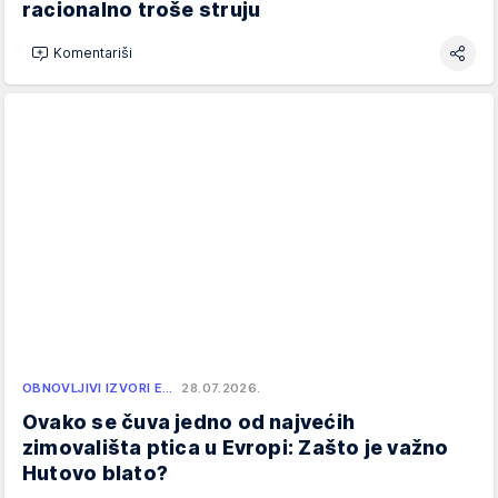
racionalno troše struju
Komentariši
OBNOVLJIVI IZVORI E…
28.07.2026.
Ovako se čuva jedno od najvećih
zimovališta ptica u Evropi: Zašto je važno
Hutovo blato?