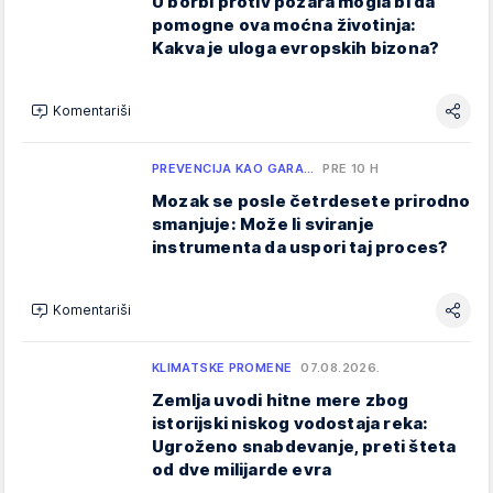
U borbi protiv požara mogla bi da
pomogne ova moćna životinja:
Kakva je uloga evropskih bizona?
Komentariši
PREVENCIJA KAO GARA…
PRE 10 H
Mozak se posle četrdesete prirodno
smanjuje: Može li sviranje
instrumenta da uspori taj proces?
Komentariši
KLIMATSKE PROMENE
07.08.2026.
Zemlja uvodi hitne mere zbog
istorijski niskog vodostaja reka:
Ugroženo snabdevanje, preti šteta
od dve milijarde evra