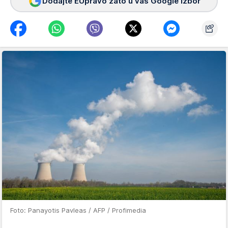
Dodajte EUpravo zato u vaš Google izbor
Foto: Panayotis Pavleas / AFP / Profimedia