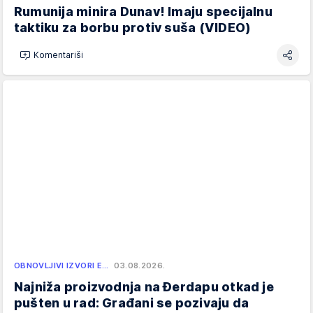
Rumunija minira Dunav! Imaju specijalnu
taktiku za borbu protiv suša (VIDEO)
Komentariši
OBNOVLJIVI IZVORI E…
03.08.2026.
Najniža proizvodnja na Đerdapu otkad je
pušten u rad: Građani se pozivaju da