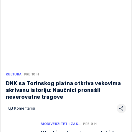
KULTURA
PRE 10 H
DNK sa Torinskog platna otkriva vekovima
skrivanu istoriju: Naučnici pronašli
neverovatne tragove
Komentariši
BIODIVERZITET I ZAŠ…
PRE 9 H