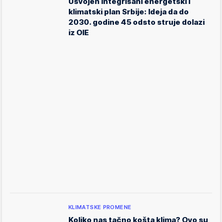
Usvojen Integrisani energetski i
klimatski plan Srbije: Ideja da do
2030. godine 45 odsto struje dolazi
iz OIE
KLIMATSKE PROMENE
Koliko nas tačno košta klima? Ovo su