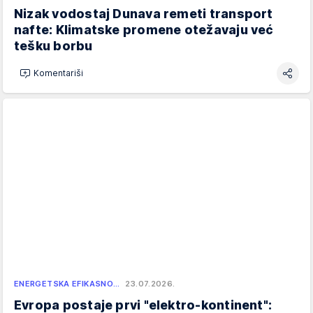
Nizak vodostaj Dunava remeti transport
nafte: Klimatske promene otežavaju već
tešku borbu
Komentariši
ENERGETSKA EFIKASNO…
23.07.2026.
Evropa postaje prvi "elektro-kontinent":