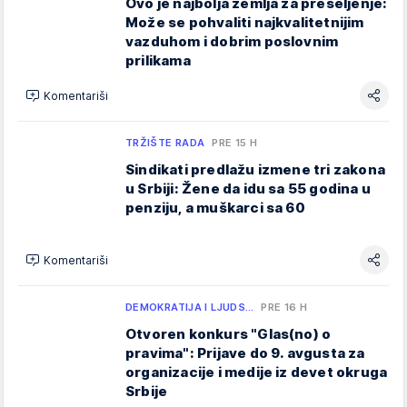
Ovo je najbolja zemlja za preseljenje:
Može se pohvaliti najkvalitetnijim
vazduhom i dobrim poslovnim
prilikama
Komentariši
TRŽIŠTE RADA
PRE 15 H
Sindikati predlažu izmene tri zakona
u Srbiji: Žene da idu sa 55 godina u
penziju, a muškarci sa 60
Komentariši
DEMOKRATIJA I LJUDS…
PRE 16 H
Otvoren konkurs "Glas(no) o
pravima": Prijave do 9. avgusta za
organizacije i medije iz devet okruga
Srbije