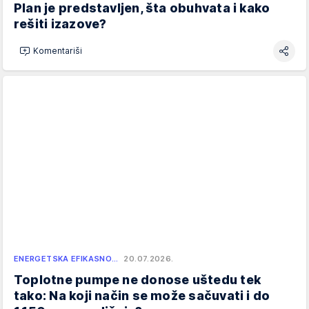
Plan je predstavljen, šta obuhvata i kako
rešiti izazove?
Komentariši
ENERGETSKA EFIKASNO…
20.07.2026.
Toplotne pumpe ne donose uštedu tek
tako: Na koji način se može sačuvati i do