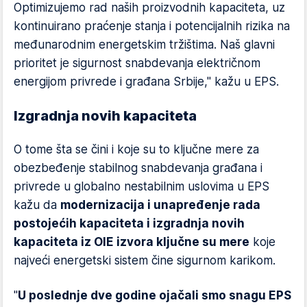
Optimizujemo rad naših proizvodnih kapaciteta, uz
kontinuirano praćenje stanja i potencijalnih rizika na
međunarodnim energetskim tržištima. Naš glavni
prioritet je sigurnost snabdevanja električnom
energijom privrede i građana Srbije," kažu u EPS.
Izgradnja novih kapaciteta
O tome šta se čini i koje su to ključne mere za
obezbeđenje stabilnog snabdevanja građana i
privrede u globalno nestabilnim uslovima u EPS
kažu da
modernizacija i unapređenje rada
postojećih kapaciteta i izgradnja novih
kapaciteta iz OIE izvora ključne su mere
koje
najveći energetski sistem čine sigurnom karikom.
"
U poslednje dve godine ojačali smo snagu EPS