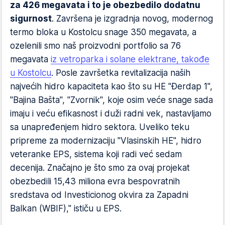
za 426 megavata i to je obezbedilo dodatnu
sigurnost
. Završena je izgradnja novog, modernog
termo bloka u Kostolcu snage 350 megavata, a
ozelenili smo naš proizvodni portfolio sa 76
megavata
iz vetroparka i solane elektrane, takođe
u Kostolcu
. Posle završetka revitalizacija naših
najvećih hidro kapaciteta kao što su HE "Đerdap 1",
"Bajina Bašta", "Zvornik", koje osim veće snage sada
imaju i veću efikasnost i duži radni vek, nastavljamo
sa unapređenjem hidro sektora. Uveliko teku
pripreme za modernizaciju "Vlasinskih HE", hidro
veteranke EPS, sistema koji radi već sedam
decenija. Značajno je što smo za ovaj projekat
obezbedili 15,43 miliona evra bespovratnih
sredstava od Investicionog okvira za Zapadni
Balkan (WBIF)," ističu u EPS.