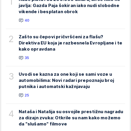
1
javlja: Gazda Paja šokiran iako nudi slobodne
vikende i besplatan obrok
40
2
Zašto su čepovi pričvršćeni za flašu?
Direktiva EU koja je razbesnela Evropljane i te
kako opravdana
35
3
Uvodi se kazna za one koji se sami voze u
automobilima: Novi radari prepoznaju broj
putnika i automatski kažnjavaju
25
4
Nataša i Natalija su osvojile prestižnu nagradu
za dizajn zvuka: Otkrile su nam kako možemo
da "slušamo" filmove