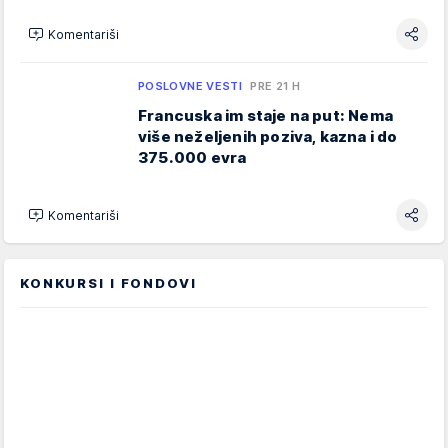
Komentariši
POSLOVNE VESTI
PRE 21 H
Francuska im staje na put: Nema
više neželjenih poziva, kazna i do
375.000 evra
Komentariši
KONKURSI I FONDOVI