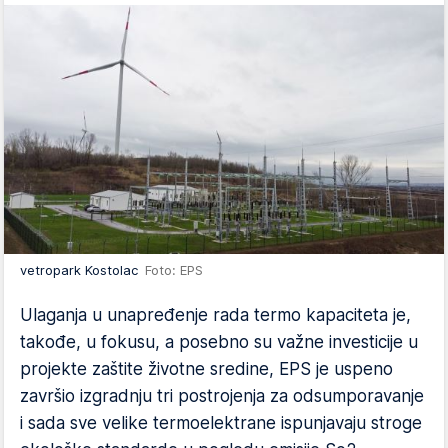
vetropark Kostolac
Foto: EPS
Ulaganja u unapređenje rada termo kapaciteta je,
takođe, u fokusu, a posebno su važne investicije u
projekte zaštite životne sredine, EPS je uspeno
završio izgradnju tri postrojenja za odsumporavanje
i sada sve velike termoelektrane ispunjavaju stroge