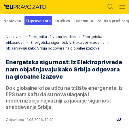
Naslovna
EUpravo zato
Društvo
Ekonomija
Politika proširen
Naslovna
Energetika i životna sredina
Energetska
efikasnost
Energetska sigurnost: Iz Elektroprivrede nam
objašnjavaju kako Srbija odgovara na globalne izazove
Energetska sigurnost: Iz Elektroprivrede
nam objašnjavaju kako Srbija odgovara
na globalne izazove
Dok globalne krize utiču na tržište energenata, iz
EPS nam kažu da su nova ulaganja i
modernizacija najvažniji za jačanje sigurnost
snabdevanja Srbije.
Objavljeno 11.05.2026. 10:31h