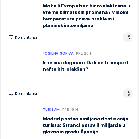
Može li Evropa bez hidroelektrana u
vreme klimatskih promena? Visoke
temperature prave problem i
planinskim zemljama
Komentariši
FOSILNA GORIVA
PRE 20 H
Iran ima dogovor: Da li će transport
nafte biti olakšan?
Komentariši
TURIZAM
PRE 19 H
Madrid postao omiljena destinacija
turista: Stranci ostavili milijarde u
glavnom gradu Španije