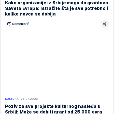
Kako organizacije iz Srbije mogu do grantova
Saveta Evrope: Istražite šta je sve potrebno i
koliko novca se dobija
Komentariši
KULTURA
28.07.2026.
Poziv za sve projekte kulturnog nasleđa u
Srbiji: Može se dobiti grant od 25.000 evra