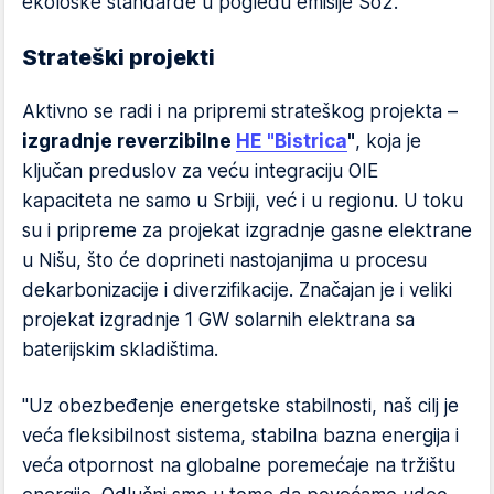
ekološke standarde u pogledu emisije So2.
Strateški projekti
Aktivno se radi i na pripremi strateškog projekta –
izgradnje reverzibilne
HE "Bistrica
"
, koja je
ključan preduslov za veću integraciju OIE
kapaciteta ne samo u Srbiji, već i u regionu. U toku
su i pripreme za projekat izgradnje gasne elektrane
u Nišu, što će doprineti nastojanjima u procesu
dekarbonizacije i diverzifikacije. Značajan je i veliki
projekat izgradnje 1 GW solarnih elektrana sa
baterijskim skladištima.
"Uz obezbeđenje energetske stabilnosti, naš cilj je
veća fleksibilnost sistema, stabilna bazna energija i
veća otpornost na globalne poremećaje na tržištu