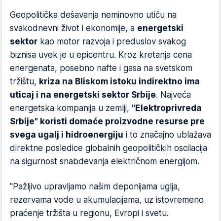
Geopolitička dešavanja neminovno utiču na
svakodnevni život i ekonomije, a
energetski
sektor
kao motor razvoja i preduslov svakog
biznisa uvek je u epicentru. Kroz kretanja cena
energenata, posebno nafte i gasa na svetskom
tržištu,
kriza na Bliskom istoku indirektno ima
uticaj i na energetski sektor Srbije
. Najveća
energetska kompanija u zemlji,
"Elektroprivreda
Srbije" koristi domaće proizvodne resurse pre
svega ugalj i hidroenergiju
i to značajno ublažava
direktne posledice globalnih geopolitičkih oscilacija
na sigurnost snabdevanja električnom energijom.
"Pažljivo upravljamo našim deponijama uglja,
rezervama vode u akumulacijama, uz istovremeno
praćenje tržišta u regionu, Evropi i svetu.