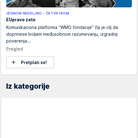
JEDNOM NEDELJNO - ČETVRTKOM
EUpravo zato
Komunikaciona platforma “WMG fondacije” čiji je cilj da
doprinese boljem međusobnom razumevanju, izgradnji
poverenja...
Pregled
Pretplati se!
Iz kategorije