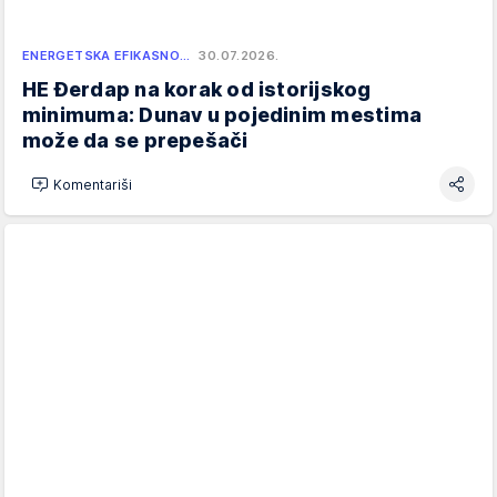
ENERGETSKA EFIKASNO…
30.07.2026.
HE Đerdap na korak od istorijskog
minimuma: Dunav u pojedinim mestima
može da se prepešači
Komentariši