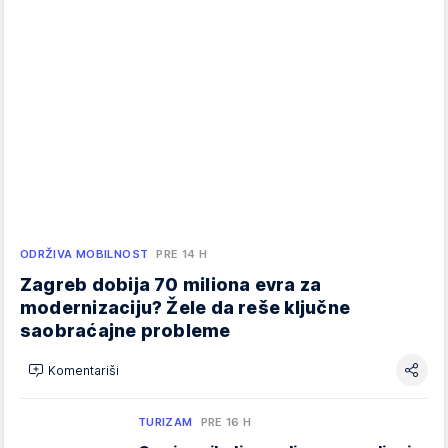
ODRŽIVA MOBILNOST
PRE 14 H
Zagreb dobija 70 miliona evra za
modernizaciju? Žele da reše ključne
saobraćajne probleme
Komentariši
TURIZAM
PRE 16 H