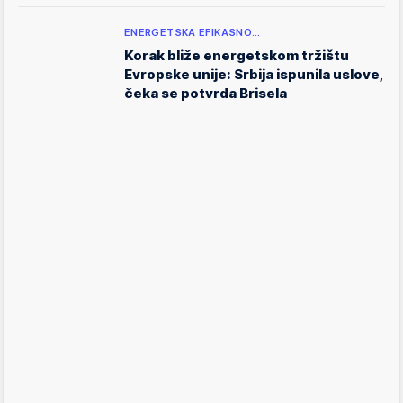
ENERGETSKA EFIKASNO…
Korak bliže energetskom tržištu
Evropske unije: Srbija ispunila uslove,
čeka se potvrda Brisela