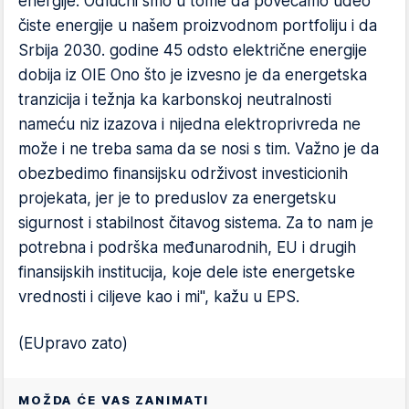
energije. Odlučni smo u tome da povećamo udeo
čiste energije u našem proizvodnom portfoliju i da
Srbija 2030. godine 45 odsto električne energije
dobija iz OIE Ono što je izvesno je da energetska
tranzicija i težnja ka karbonskoj neutralnosti
nameću niz izazova i nijedna elektroprivreda ne
može i ne treba sama da se nosi s tim. Važno je da
obezbedimo finansijsku održivost investicionih
projekata, jer je to preduslov za energetsku
sigurnost i stabilnost čitavog sistema. Za to nam je
potrebna i podrška međunarodnih, EU i drugih
finansijskih institucija, koje dele iste energetske
vrednosti i ciljeve kao i mi", kažu u EPS.
(EUpravo zato)
MOŽDA ĆE VAS ZANIMATI