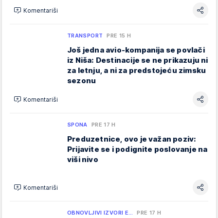
Komentariši
TRANSPORT
PRE 15 H
Još jedna avio-kompanija se povlači
iz Niša: Destinacije se ne prikazuju ni
za letnju, a ni za predstojeću zimsku
sezonu
Komentariši
SPONA
PRE 17 H
Preduzetnice, ovo je važan poziv:
Prijavite se i podignite poslovanje na
viši nivo
Komentariši
OBNOVLJIVI IZVORI E…
PRE 17 H