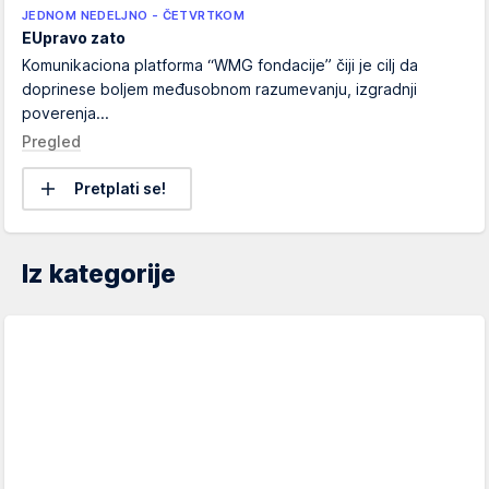
JEDNOM NEDELJNO - ČETVRTKOM
EUpravo zato
Komunikaciona platforma “WMG fondacije” čiji je cilj da
doprinese boljem međusobnom razumevanju, izgradnji
poverenja...
Pregled
Pretplati se!
Iz kategorije