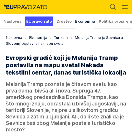
Naslovna
EUpravo zato
Društvo
Ekonomija
Politika proširen
Naslovna
Ekonomija
Turizam
Melanija Tramp je Sevnicu u
Sloveniji postavila na mapu sveta
Evropski gradić koji je Melanija Tramp
postavila na mapu sveta! Nekada
tekstilni centar, danas turistička lokacija
Melanija Tramp poznata je čitavom svetu kao
prva dama, bivša ali i nova. Supruga 47.
američkog predsednika Donalda Trampa, kao
što mnogi znaju, odrastala u bivšoj Jugoslaviji, na
teritoriji Slovenije, najpre u slikovitom gradiću
Sevnica a zatim u Ljubljani. Ali, da li ste znali da je
Sevnica baš zbog Melanije postala turističko
mesto?