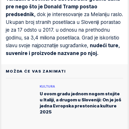
pre nego što je Donald Tramp postao
predsednik,
dok je interesovanje za Melaniju raslo.
Ukupan broj stranih posetilaca u Sloveniji porastao
je za 17 odsto u 2017. u odnosu na prethodnu
godinu, sa 3,4 miliona posetilaca. Grad je iskoristio
slavu svoje najpoznatije sugrađanke,
nudeći ture,
suvenire i proizvode nazvane po njoj.
MOŽDA ĆE VAS ZANIMATI
KULTURA
U ovom gradu jednom nogom stojite
u Italiji, a drugom u Sloveniji: On je još
jedna Evropska prestonica kulture
2025