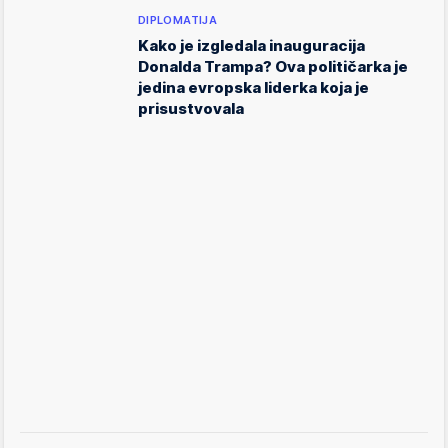
DIPLOMATIJA
Kako je izgledala inauguracija
Donalda Trampa? Ova političarka je
jedina evropska liderka koja je
prisustvovala