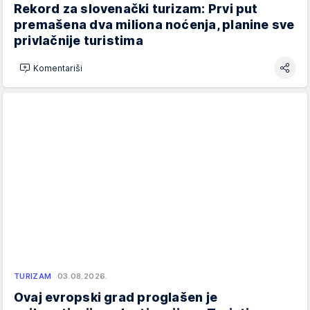
Rekord za slovenački turizam: Prvi put
premašena dva miliona noćenja, planine sve
privlačnije turistima
Komentariši
TURIZAM
03.08.2026.
Ovaj evropski grad proglašen je