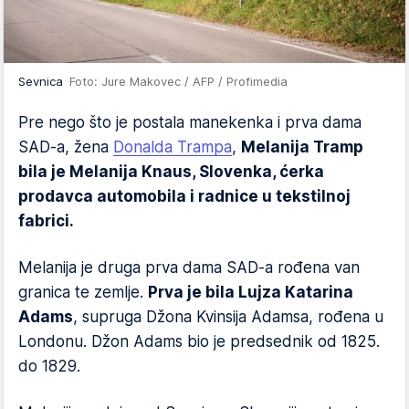
Sevnica
Foto: Jure Makovec / AFP / Profimedia
Pre nego što je postala manekenka i prva dama
SAD-a, žena
Donalda Trampa
,
Melanija Tramp
bila je Melanija Knaus, Slovenka, ćerka
prodavca automobila i radnice u tekstilnoj
fabrici.
Melanija je druga prva dama SAD-a rođena van
granica te zemlje.
Prva je bila Lujza Katarina
Adams
, supruga Džona Kvinsija Adamsa, rođena u
Londonu. Džon Adams bio je predsednik od 1825.
do 1829.