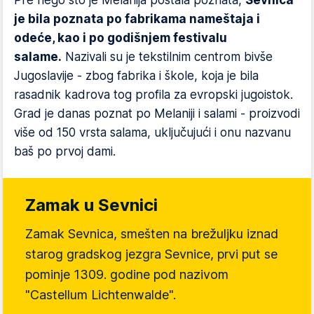
Pre nego što je Melanija postala poznata,
Sevnica
je bila poznata po fabrikama nameštaja i
odeće, kao i po godišnjem festivalu
salame.
Nazivali su je tekstilnim centrom bivše
Jugoslavije - zbog fabrika i škole, koja je bila
rasadnik kadrova tog profila za evropski jugoistok.
Grad je danas poznat po Melaniji i salami - proizvodi
više od 150 vrsta salama, uključujući i onu nazvanu
baš po prvoj dami.
Zamak u Sevnici
Zamak Sevnica, smešten na brežuljku iznad
starog gradskog jezgra Sevnice, prvi put se
pominje 1309. godine pod nazivom
"Castellum Lichtenwalde".