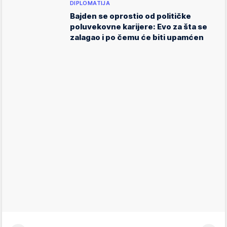
DIPLOMATIJA
Bajden se oprostio od političke
poluvekovne karijere: Evo za šta se
zalagao i po čemu će biti upamćen