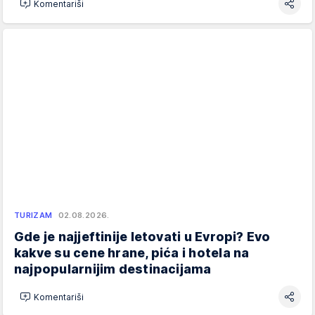
Komentariši
TURIZAM
02.08.2026.
Gde je najjeftinije letovati u Evropi? Evo
kakve su cene hrane, pića i hotela na
najpopularnijim destinacijama
Komentariši