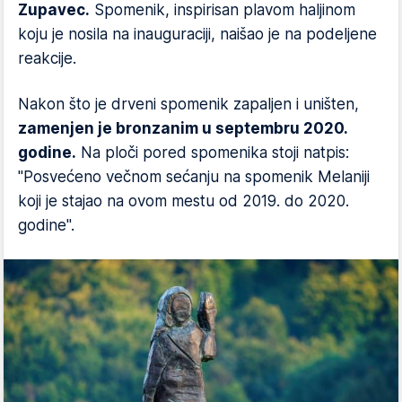
Zupavec.
Spomenik, inspirisan plavom haljinom
koju je nosila na inauguraciji, naišao je na podeljene
reakcije.
Nakon što je drveni spomenik zapaljen i uništen,
zamenjen je bronzanim u septembru 2020.
godine.
Na ploči pored spomenika stoji natpis:
"Posvećeno večnom sećanju na spomenik Melaniji
koji je stajao na ovom mestu od 2019. do 2020.
godine".