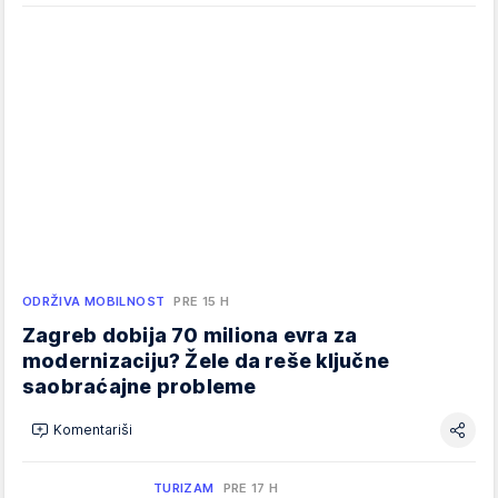
ODRŽIVA MOBILNOST
PRE 15 H
Zagreb dobija 70 miliona evra za
modernizaciju? Žele da reše ključne
saobraćajne probleme
Komentariši
TURIZAM
PRE 17 H