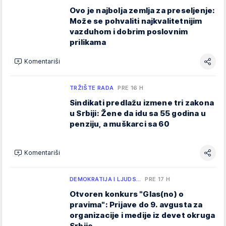
Ovo je najbolja zemlja za preseljenje:
Može se pohvaliti najkvalitetnijim
vazduhom i dobrim poslovnim
prilikama
Komentariši
TRŽIŠTE RADA
PRE 16 H
Sindikati predlažu izmene tri zakona
u Srbiji: Žene da idu sa 55 godina u
penziju, a muškarci sa 60
Komentariši
DEMOKRATIJA I LJUDS…
PRE 17 H
Otvoren konkurs "Glas(no) o
pravima": Prijave do 9. avgusta za
organizacije i medije iz devet okruga
Srbije