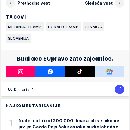
Prethodna vest
Sledeća vest
TAGOVI
MELANIJA TRAMP
DONALD TRAMP
SEVNICA
SLOVENIJA
Budi deo EUpravo zato zajednice.
Komentariši
NAJKOMENTARISANIJE
1
Nude platu i od 200.000 dinara, ali se niko ne
javlja: Gazda Paja šokiran iako nudi slobodne