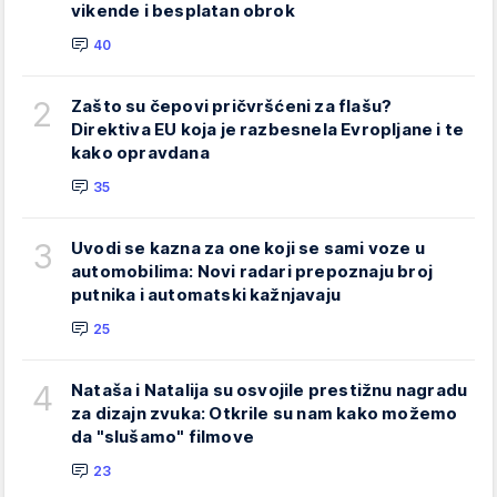
vikende i besplatan obrok
40
2
Zašto su čepovi pričvršćeni za flašu?
Direktiva EU koja je razbesnela Evropljane i te
kako opravdana
35
3
Uvodi se kazna za one koji se sami voze u
automobilima: Novi radari prepoznaju broj
putnika i automatski kažnjavaju
25
4
Nataša i Natalija su osvojile prestižnu nagradu
za dizajn zvuka: Otkrile su nam kako možemo
da "slušamo" filmove
23