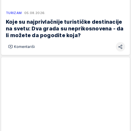
TURIZAM
05.08.2026.
Koje su najprivlačnije turističke destinacije
na svetu: Dva grada su neprikosnovena - da
li možete da pogodite koja?
Komentariši