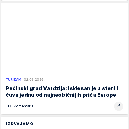
TURIZAM
02.08.2026.
Pećinski grad Vardzija: Isklesan je u steni i
čuva jednu od najneobičnijih priča Evrope
Komentariši
IZDVAJAMO