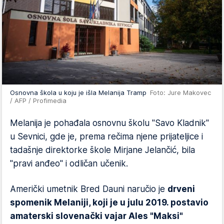
Osnovna škola u koju je išla Melanija Tramp
Foto: Jure Makovec
/ AFP / Profimedia
Melanija je pohađala osnovnu školu "Savo Kladnik"
u Sevnici, gde je, prema rečima njene prijateljice i
tadašnje direktorke škole Mirjane Jelančić, bila
"pravi anđeo" i odličan učenik.
Američki umetnik Bred Dauni naručio je
drveni
spomenik Melaniji, koji je u julu 2019. postavio
amaterski slovenački vajar Ales "Maksi"