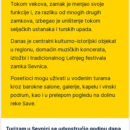
Tokom vekova, zamak je menjao svoje
funkcije i, za razliku od mnogih drugih
zamkova, izbegao je uništenje tokom
seljačkih ustanaka i turskih upada.
Danas je centralni kulturno-istorijski objekat
u regionu, domaćin muzičkih koncerata,
izložbi i tradicionalnog Letnjeg festivala
zamka Sevnica.
Posetioci mogu uživati u vođenim turama
kroz barokne salone, galerije, kapelu i vinski
podrum, kao i u prelepom pogledu na dolinu
reke Save.
Turizam u Sevnici se udvostručio godinu dana