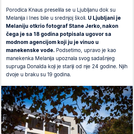
Porodica Knaus preselila se u Ljubljanu dok su
Melanija i Ines bile u srednjoj školi.
U Ljubljani je
Melaniju otkrio fotograf Stane Jerko, nakon
čega je sa 18 godina potpisala ugovor sa
modnom agencijom koji ju je vinuo u
manekenske vode.
Podsetimo, upravo je kao
manekenka Melanija upoznala svog sadašnjeg
supruga Donalda koji je stariji od nje 24 godine. Njih
dvoje u braku su 19 godina.