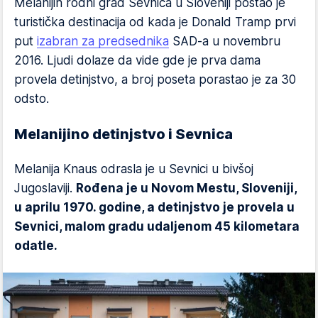
Melanijin rodni grad Sevnica u Sloveniji postao je
turistička destinacija od kada je Donald Tramp prvi
put
izabran za predsednika
SAD-a u novembru
2016. Ljudi dolaze da vide gde je prva dama
provela detinjstvo, a broj poseta porastao je za 30
odsto.
Melanijino detinjstvo i Sevnica
Melanija Knaus odrasla je u Sevnici u bivšoj
Jugoslaviji.
Rođena je u Novom Mestu, Sloveniji,
u aprilu 1970. godine, a detinjstvo je provela u
Sevnici, malom gradu udaljenom 45 kilometara
odatle.