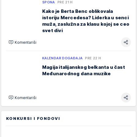
SPONA
PRE 21 H
Kako je Berta Benc oblikovala
istoriju Mercedesa? Liderka u senci
muža, zaslužna za klasu kojoj se ceo
svet divi
Komentariši
KALENDAR DOGAĐAJA
PRE 22 H
Magija italijanskog belkanta u čast
Međunarodnog dana muzike
Komentariši
KONKURSI I FONDOVI