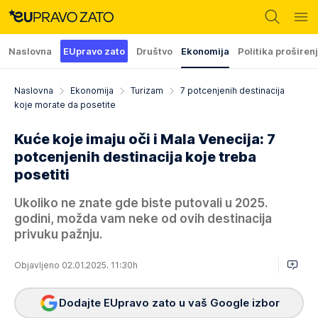
Naslovna
EUpravo zato
Društvo
Ekonomija
Politika proširen
Naslovna
Ekonomija
Turizam
7 potcenjenih destinacija
koje morate da posetite
Kuće koje imaju oči i Mala Venecija: 7
potcenjenih destinacija koje treba
posetiti
Ukoliko ne znate gde biste putovali u 2025.
godini, možda vam neke od ovih destinacija
privuku pažnju.
Objavljeno 02.01.2025. 11:30h
Dodajte EUpravo zato u vaš Google izbor