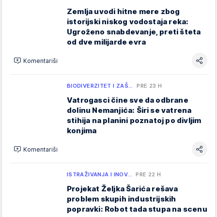
Zemlja uvodi hitne mere zbog
istorijski niskog vodostaja reka:
Ugroženo snabdevanje, preti šteta
od dve milijarde evra
Komentariši
BIODIVERZITET I ZAŠ…
PRE 23 H
Vatrogasci čine sve da odbrane
dolinu Nemanjića: Širi se vatrena
stihija na planini poznatoj po divljim
konjima
Komentariši
ISTRAŽIVANJA I INOV…
PRE 22 H
Projekat Željka Šarića rešava
problem skupih industrijskih
popravki: Robot tada stupa na scenu