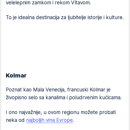
velelepnim zamkom i rekom Vltavom.
To je idealna destinacija za ljubitelje istorije i kulture.
Kolmar
Poznat kao Mala Venecija, francuski Kolmar je
živopisno selo sa kanalima i poludrvenim kućicama.
I ono najvažnije, u ovom regionu možete probati
neka od
najboljih vina Evrope
.