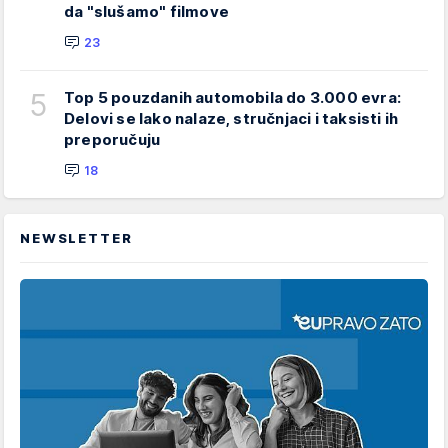
da "slušamo" filmove
23
5
Top 5 pouzdanih automobila do 3.000 evra:
Delovi se lako nalaze, stručnjaci i taksisti ih
preporučuju
18
NEWSLETTER