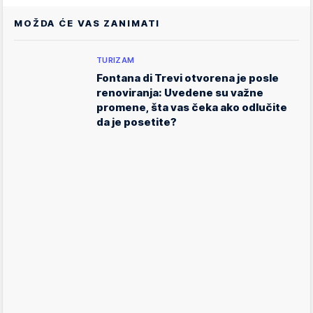
MOŽDA ĆE VAS ZANIMATI
TURIZAM
Fontana di Trevi otvorena je posle
renoviranja: Uvedene su važne
promene, šta vas čeka ako odlučite
da je posetite?