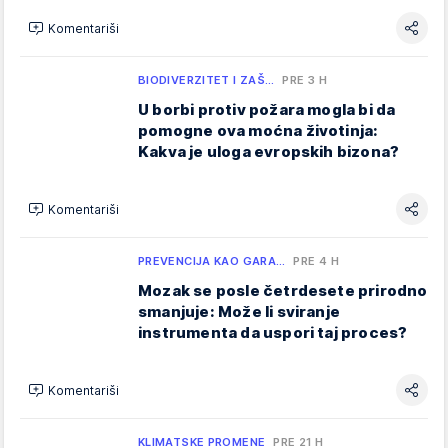
Komentariši
BIODIVERZITET I ZAŠ…
PRE 3 H
U borbi protiv požara mogla bi da
pomogne ova moćna životinja:
Kakva je uloga evropskih bizona?
Komentariši
PREVENCIJA KAO GARA…
PRE 4 H
Mozak se posle četrdesete prirodno
smanjuje: Može li sviranje
instrumenta da uspori taj proces?
Komentariši
KLIMATSKE PROMENE
PRE 21 H