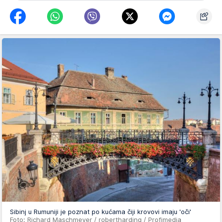
Sibinj u Rumuniji je poznat po kućama čiji krovovi imaju 'oči'
Foto: Richard Maschmeyer / robertharding / Profimedia