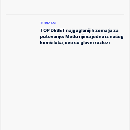
TURIZAM
TOP DESET najguglanijih zemalja za
putovanje: Među njima jedna iz našeg
komšiluka, ovo su glavni razlozi