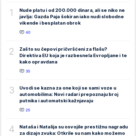
1
Nude platu i od 200.000 dinara, ali se niko ne
javlja: Gazda Paja šokiran iako nudi slobodne
vikende i besplatan obrok
40
2
Zašto su čepovi pričvršćeni za flašu?
Direktiva EU koja je razbesnela Evropljane i te
kako opravdana
35
3
Uvodi se kazna za one koji se sami voze u
automobilima: Novi radari prepoznaju broj
putnika i automatski kažnjavaju
25
4
Nataša i Natalija su osvojile prestižnu nagradu
za dizajn zvuka: Otkrile su nam kako možemo