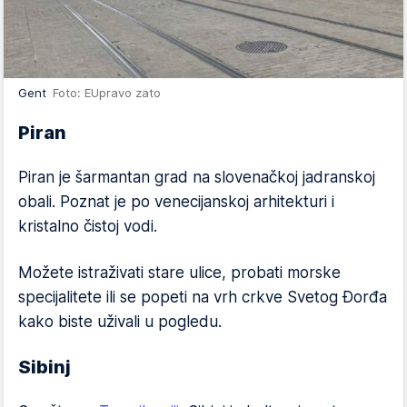
Gent
Foto: EUpravo zato
Piran
Piran je šarmantan grad na slovenačkoj jadranskoj
obali. Poznat je po venecijanskoj arhitekturi i
kristalno čistoj vodi.
Možete istraživati stare ulice, probati morske
specijalitete ili se popeti na vrh crkve Svetog Đorđa
kako biste uživali u pogledu.
Sibinj