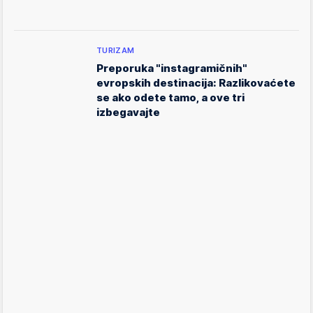
TURIZAM
Preporuka "instagramičnih"
evropskih destinacija: Razlikovaćete
se ako odete tamo, a ove tri
izbegavajte