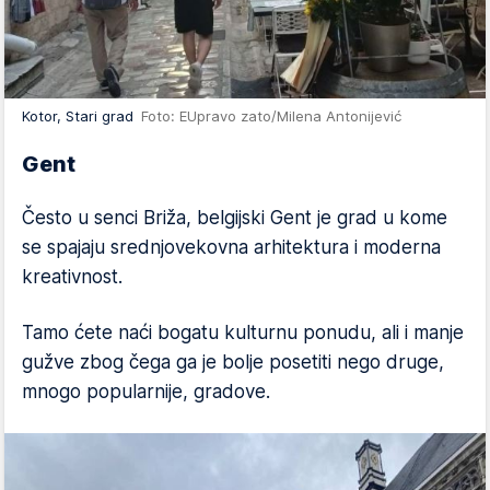
Kotor, Stari grad
Foto: EUpravo zato/Milena Antonijević
Gent
Često u senci Briža, belgijski Gent je grad u kome
se spajaju srednjovekovna arhitektura i moderna
kreativnost.
Tamo ćete naći bogatu kulturnu ponudu, ali i manje
gužve zbog čega ga je bolje posetiti nego druge,
mnogo popularnije, gradove.