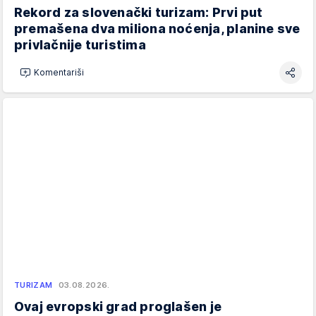
Rekord za slovenački turizam: Prvi put
premašena dva miliona noćenja, planine sve
privlačnije turistima
Komentariši
TURIZAM
03.08.2026.
Ovaj evropski grad proglašen je