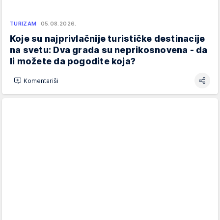
TURIZAM
05.08.2026.
Koje su najprivlačnije turističke destinacije
na svetu: Dva grada su neprikosnovena - da
li možete da pogodite koja?
Komentariši