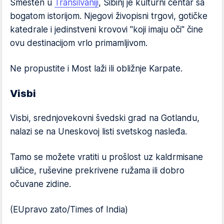
Smešten u
Transilvaniji
, Sibinj je kulturni centar sa
bogatom istorijom. Njegovi živopisni trgovi, gotičke
katedrale i jedinstveni krovovi "koji imaju oči" čine
ovu destinacijom vrlo primamljivom.
Ne propustite i Most laži ili obližnje Karpate.
Visbi
Visbi, srednjovekovni švedski grad na Gotlandu,
nalazi se na Uneskovoj listi svetskog nasleđa.
Tamo se možete vratiti u prošlost uz kaldrmisane
uličice, ruševine prekrivene ružama ili dobro
očuvane zidine.
(EUpravo zato/Times of India)