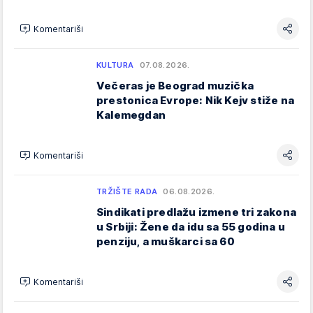
Komentariši
KULTURA
07.08.2026.
Večeras je Beograd muzička
prestonica Evrope: Nik Kejv stiže na
Kalemegdan
Komentariši
TRŽIŠTE RADA
06.08.2026.
Sindikati predlažu izmene tri zakona
u Srbiji: Žene da idu sa 55 godina u
penziju, a muškarci sa 60
Komentariši