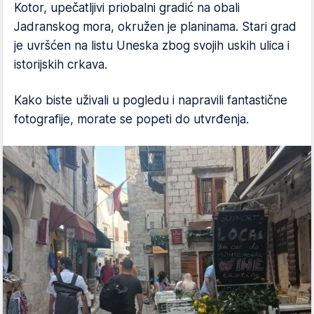
Kotor, upečatljivi priobalni gradić na obali
Jadranskog mora, okružen je planinama. Stari grad
je uvršćen na listu Uneska zbog svojih uskih ulica i
istorijskih crkava.
Kako biste uživali u pogledu i napravili fantastične
fotografije, morate se popeti do utvrđenja.