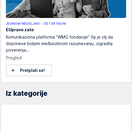
JEDNOM NEDELJNO - ČETVRTKOM
EUpravo zato
Komunikaciona platforma “WMG fondacije” čiji je cilj da
doprinese boljem međusobnom razumevanju, izgradnji
poverenja...
Pregled
Pretplati se!
Iz kategorije