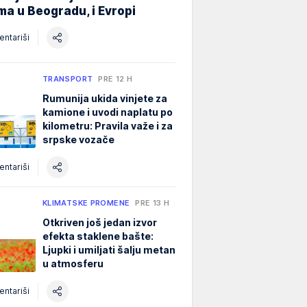
ma u Beogradu, i Evropi
ntariši
TRANSPORT
PRE 12 H
Rumunija ukida vinjete za
kamione i uvodi naplatu po
kilometru: Pravila važe i za
srpske vozače
ntariši
KLIMATSKE PROMENE
PRE 13 H
Otkriven još jedan izvor
efekta staklene bašte:
Ljupki i umiljati šalju metan
u atmosferu
ntariši