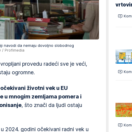
vrtovi
Kome
iji navodi da nemaju dovoljno slobodnog
 / Profimedia
ropljani provedu radeći sve je veći,
staju ogromne.
Kome
očekivani životni vek u EU
 se u mnogim zemljama pomera i
onisanje
, što znači da ljudi ostaju
Kome
u 2024. godini očekivani radni vek u