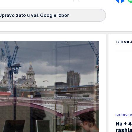
Upravo zato u vaš Google izbor
IZDVA
BIODIVER
Na + 4
rashla