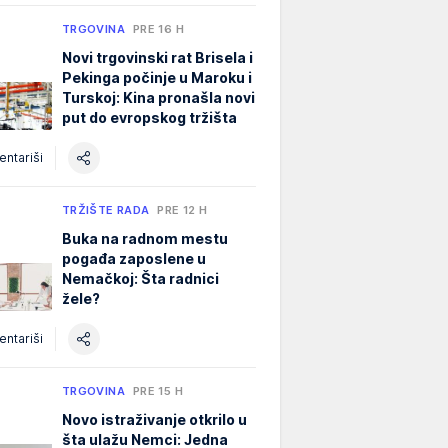
TRGOVINA
PRE 16 H
Novi trgovinski rat Brisela i
Pekinga počinje u Maroku i
Turskoj: Kina pronašla novi
put do evropskog tržišta
ntariši
TRŽIŠTE RADA
PRE 12 H
Buka na radnom mestu
pogađa zaposlene u
Nemačkoj: Šta radnici
žele?
ntariši
TRGOVINA
PRE 15 H
Novo istraživanje otkrilo u
šta ulažu Nemci: Jedna