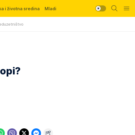
a i životna sredina
Mladi
eduzetništvo
ropi?