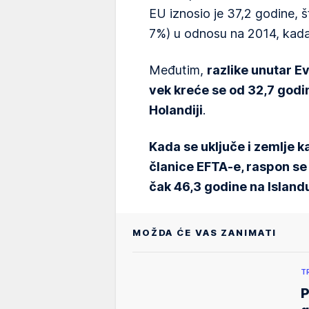
EU iznosio je 37,2 godine, št
7%) u odnosu na 2014, kada 
Međutim,
razlike unutar E
vek kreće se od 32,7 godi
Holandiji
.
Kada se uključe i zemlje ka
članice EFTA-e, raspon se 
čak 46,3 godine na Island
MOŽDA ĆE VAS ZANIMATI
T
P