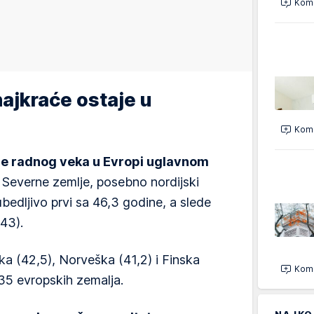
Kome
najkraće ostaje u
Kome
je radnog veka u Evropi uglavnom
. Severne zemlje, posebno nordijski
ubedljivo prvi sa 46,3 godine, a slede
43).
ka (42,5), Norveška (41,2) i Finska
Kome
35 evropskih zemalja.
NAJKO