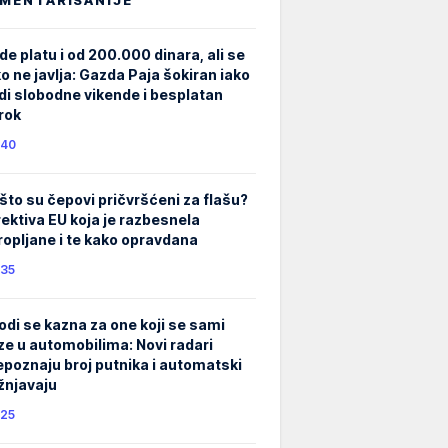
de platu i od 200.000 dinara, ali se
ko ne javlja: Gazda Paja šokiran iako
di slobodne vikende i besplatan
rok
40
što su čepovi pričvršćeni za flašu?
rektiva EU koja je razbesnela
ropljane i te kako opravdana
35
odi se kazna za one koji se sami
ze u automobilima: Novi radari
epoznaju broj putnika i automatski
žnjavaju
25