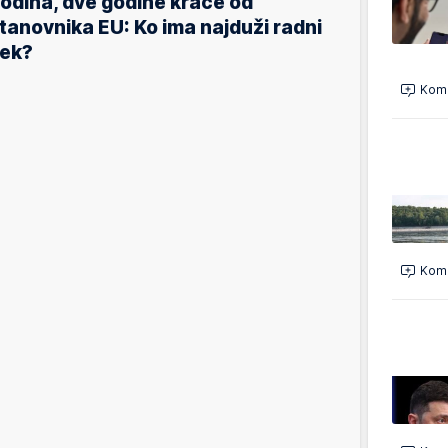
odina, dve godine kraće od
tanovnika EU: Ko ima najduži radni
ek?
Kome
Kome