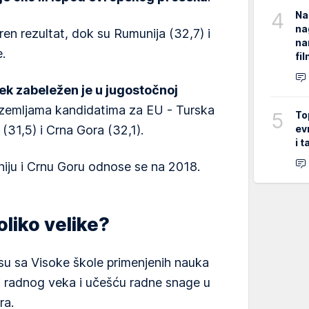
4
Na
na
en rezultat, dok su Rumunija (32,7) i
na
.
fi
ek zabeležen je u jugostočnoj
zemljama kandidatima za EU - Turska
5
To
ev
(31,5) i Crna Gora (32,1).
i 
ju i Crnu Goru odnose se na 2018.
oliko velike?
u sa Visoke škole primenjenih nauka
ni radnog veka i učešću radne snage u
ra.