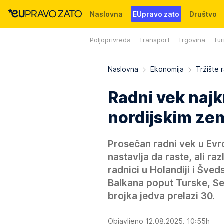
Naslovna
EUpravo zato
Društvo
Poljoprivreda
Transport
Trgovina
Tur
Događaji
News
WMG fondacija
Naslovna
Ekonomija
Tržište 
Radni vek najk
nordijskim zem
Prosečan radni vek u Evro
nastavlja da raste, ali r
radnici u Holandiji i Šve
Balkana poput Turske, Se
brojka jedva prelazi 30.
Objavljeno 12.08.2025. 10:55h