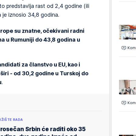
o predstavlja rast od 2,4 godine (ili
je iznosio 34,8 godina.
vrope su znatne, očekivani radni
na u Rumuniji do 43,8 godina u
Kome
ndidati za članstvo u EU, kao i
širi - od 30,2 godine u Turskoj do
u
.
Kome
RŽIŠTE RADA
rosečan Srbin će raditi oko 35