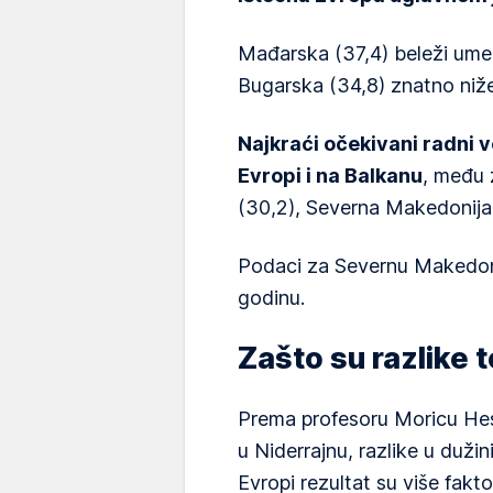
Mađarska (37,4) beleži umer
Bugarska (34,8) znatno niže
Najkraći očekivani radni v
Evropi i na Balkanu
, među 
(30,2), Severna Makedonija 
Podaci za Severnu Makedoni
godinu.
Zašto su razlike t
Prema profesoru Moricu Hes
u Niderrajnu, razlike u duži
Evropi rezultat su više fakto