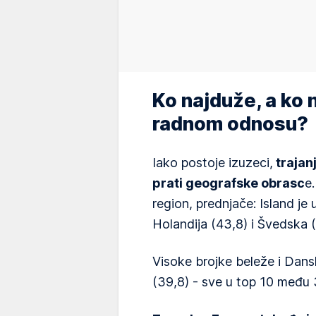
Ko najduže, a ko 
radnom odnosu?
Iako postoje izuzeci,
trajan
prati geografske obrasc
e
region, prednjače: Island je 
Holandija (43,8) i Švedska (
Visoke brojke beleže i Dans
(39,8) - sve u top 10 među 