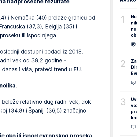
ma nadprosečne rezultate
.
1
Nu
0,4) i Nemačka (40) prelaze granicu od
ni
rancuska (37,3), Belgija (35) i
nu
roseku ili ispod njega.
ob
oslednji dostupni podaci iz 2018.
radni vek od 39,2 godine -
2
Za
Di
 danas i viša, prateći trend u EU.
Ev
znolika
.
3
Uv
 beleže relativno dug radni vek, dok
vo
čkoj (34,8) i Španiji (36,5) značajno
pr
ka
e oko ili ispod evropskog proseka
.