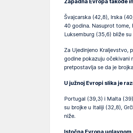
Zapadna Evropa takođe i
Švajcarska (42,8), Irska (4
40 godina. Nasuprot tome, F
Luksemburg (35,6) bliže su p
Za Ujedinjeno Kraljevstvo, p
godine pokazuju očekivani 
pretpostavlja se da je brojka
U južnoj Evropi slika je ra
Portugal (39,3) i Malta (39)
su brojke u Italiji (32,8), Gr
niže.
Istočna Evropa uglavnom j