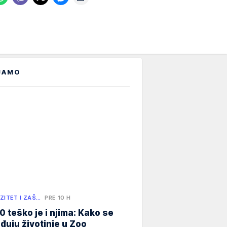
JAMO
ZITET I ZAŠ…
PRE 10 H
0 teško je i njima: Kako se
đuju životinje u Zoo