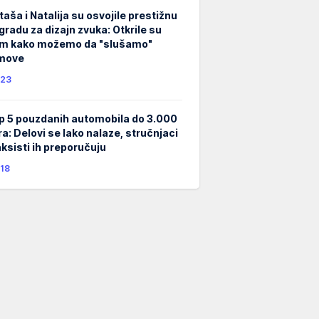
taša i Natalija su osvojile prestižnu
gradu za dizajn zvuka: Otkrile su
m kako možemo da "slušamo"
lmove
23
p 5 pouzdanih automobila do 3.000
ra: Delovi se lako nalaze, stručnjaci
taksisti ih preporučuju
18