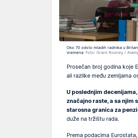
Oko 70 odsto mladih radnika u Britan
vremena
Foto: Grant Rooney / Alamy
Prosečan broj godina koje Ev
ali razlike među zemljama o
U poslednjim decenijama, 
značajno raste, a sa njim
starosna granica za penzi
duže na tržištu rada.
Prema podacima Eurostata, 