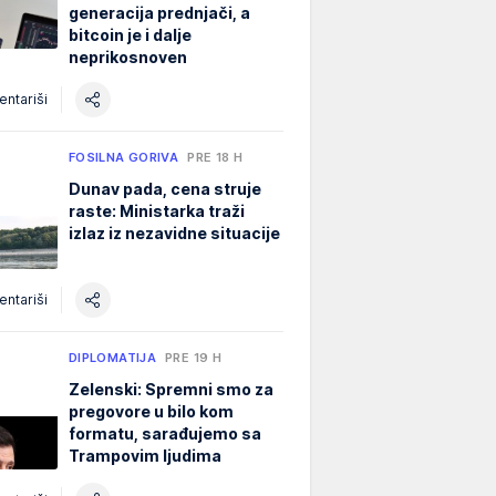
generacija prednjači, a
bitcoin je i dalje
neprikosnoven
ntariši
FOSILNA GORIVA
PRE 18 H
Dunav pada, cena struje
raste: Ministarka traži
izlaz iz nezavidne situacije
ntariši
DIPLOMATIJA
PRE 19 H
Zelenski: Spremni smo za
pregovore u bilo kom
formatu, sarađujemo sa
Trampovim ljudima