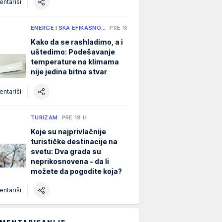
ntariši
ENERGETSKA EFIKASNO…
PRE 18 H
Kako da se rashladimo, a i
uštedimo: Podešavanje
temperature na klimama
nije jedina bitna stvar
ntariši
TURIZAM
PRE 19 H
Koje su najprivlačnije
turističke destinacije na
svetu: Dva grada su
neprikosnovena - da li
možete da pogodite koja?
ntariši
MENTARISANIJE