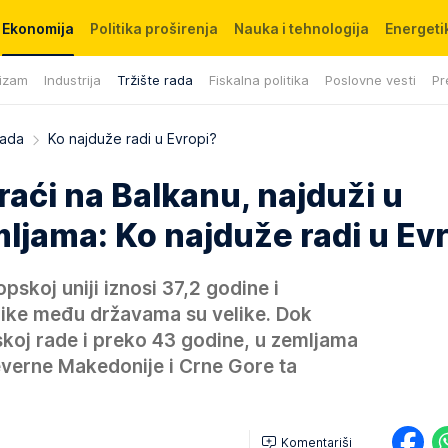
Ekonomija
Politika proširenja
Nauka i tehnologija
Energetik
izam
Industrija
Tržište rada
Fiskalna politika
Poslovne vesti
Pr
rada
Ko najduže radi u Evropi?
raći na Balkanu, najduži u
ljama: Ko najduže radi u Ev
pskoj uniji iznosi 37,2 godine i
azlike među državama su velike. Dok
dskoj rade i preko 43 godine, u zemljama
verne Makedonije i Crne Gore ta
Komentariši