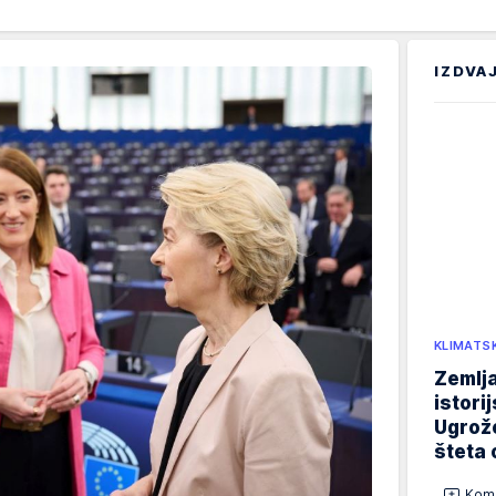
IZDVA
KLIMATS
Zemlja
istori
Ugrož
šteta 
Kome