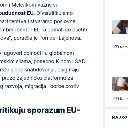
rom i Meksikom važne su
 budućnost EU
. Diverzifikujemo
partnerstva i stvaramo poslovne
hrambeni sektor EU-a odmah će osetiti
kova", poručila je Fon der Lajenova.
Kome
vi ugovori pomoći i u globalnom
mskim silama, posebno Kinom i SAD.
rste lance snabdevanja, osiguraju
 i pruže zajedničku platformu za
g razvoja, migracija i borbe protiv
Kome
kritikuju sporazum EU-
NAJKO