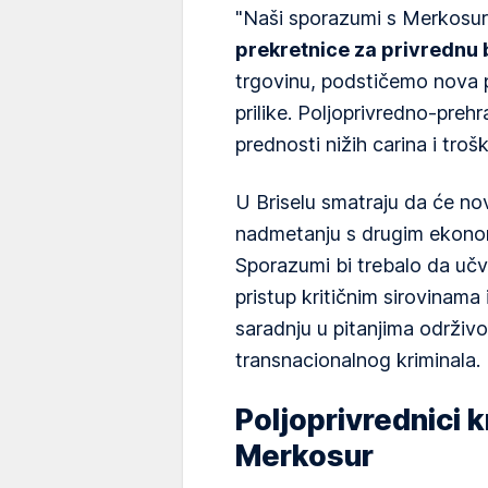
"Naši sporazumi s Merkosu
prekretnice za privrednu
trgovinu, podstičemo nova 
prilike. Poljoprivredno-pre
prednosti nižih carina i troš
U Briselu smatraju da će no
nadmetanju s drugim ekono
Sporazumi bi trebalo da učv
pristup kritičnim sirovinama
saradnju u pitanjima održivo
transnacionalnog kriminala.
Poljoprivrednici 
Merkosur