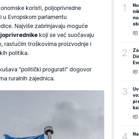
1
Nu
onomske koristi, poljoprivredne
ni
ici u Evropskom parlamentu
nu
ob
dice. Najviše zabrinjavaju moguće
ljoprivrednike
koji se već suočavaju
 rastućim troškovima proizvodnje i
2
Za
ih politika.
Di
Ev
okušava "politički progurati" dogovor
ima ruralnih zajednica.
3
Uv
vo
pr
ka
4
Na