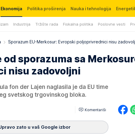
Ekonomija
Politika proširenja
Nauka i tehnologija
Energetik
izam
Industrija
Tržište rada
Fiskalna politika
Poslovne vesti
Pr
a
Sporazum EU-Merkosur: Evropski poljoprivrednici nisu zadovolj
e od sporazuma sa Merkosu
ci nisu zadovoljni
la fon der Lajen naglasila je da EU time
ćeg svetskog trgovinskog bloka.
Komentariši
Upravo zato u vaš Google izbor