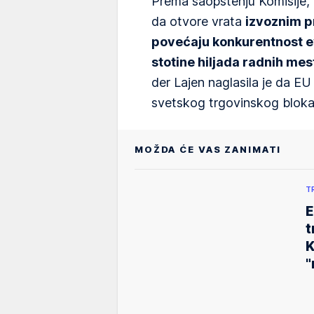
Prema saopštenju Komisije, 
da otvore vrata
izvoznim p
povećaju konkurentnost 
stotine hiljada radnih mes
der Lajen naglasila je da EU
svetskog trgovinskog bloka
MOŽDA ĆE VAS ZANIMATI
T
E
t
K
"