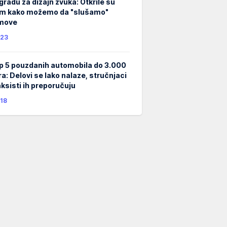
gradu za dizajn zvuka: Otkrile su
m kako možemo da "slušamo"
lmove
23
p 5 pouzdanih automobila do 3.000
ra: Delovi se lako nalaze, stručnjaci
taksisti ih preporučuju
18