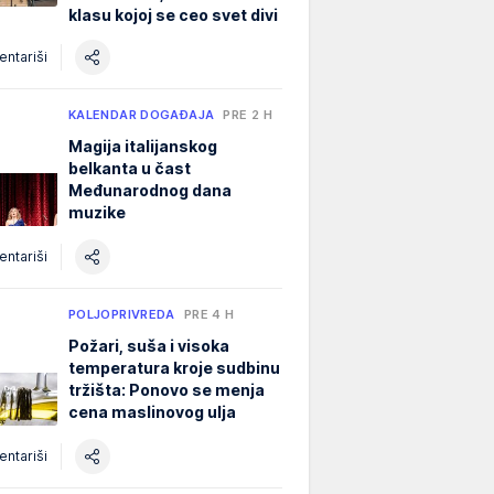
klasu kojoj se ceo svet divi
ntariši
KALENDAR DOGAĐAJA
PRE 2 H
Magija italijanskog
belkanta u čast
Međunarodnog dana
muzike
ntariši
POLJOPRIVREDA
PRE 4 H
Požari, suša i visoka
temperatura kroje sudbinu
tržišta: Ponovo se menja
cena maslinovog ulja
ntariši