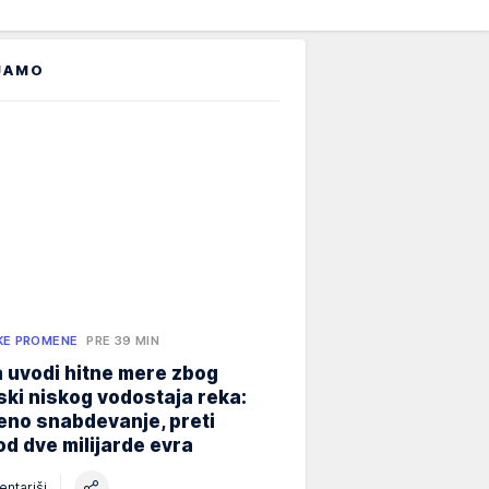
JAMO
KE PROMENE
PRE 39 MIN
 uvodi hitne mere zbog
jski niskog vodostaja reka:
eno snabdevanje, preti
od dve milijarde evra
ntariši