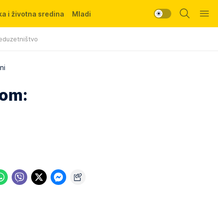
a i životna sredina
Mladi
eduzetništvo
ni
rom: