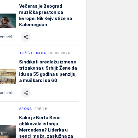
Večeras je Beograd
muzička prestonica
Evrope: Nik Kejv stiže na
Kalemegdan
ntariši
TRŽIŠTE RADA
06.08.2026.
Sindikati predlažu izmene
tri zakona u Srbiji: Žene da
idu sa 55 godina u penziju,
a muškarci sa 60
ntariši
SPONA
PRE 1 H
Kako je Berta Benc
oblikovala istoriju
Mercedesa? Liderka u
senci muža, zaslužna za