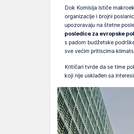
Dok Komisija ističe makroek
organizacije i brojni poslan
upozoravaju na štetne posle
posledice za evropske po
s padom budžetske podrške,
sve većim pritiscima klimatsk
Kritičari tvrde da se time p
koji nije usklađen sa interes