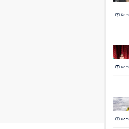
Kome
Kome
Kome