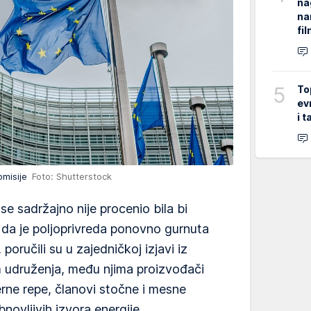
na
na
fi
5
To
ev
i 
omisije
Foto: Shutterstock
se sadržajno nije procenio bila bi
i da je poljoprivreda ponovno gurnuta
, poručili su u zajedničkoj izjavi iz
 udruženja, među njima proizvođači
ćerne repe, članovi stočne i mesne
bnovljivih izvora energije.