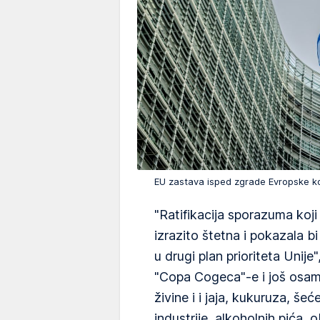
EU zastava isped zgrade Evropske k
"Ratifikacija sporazuma koji 
izrazito štetna i pokazala b
u drugi plan prioriteta Unije"
"Copa Cogeca"-e i još osam
živine i i jaja, kukuruza, še
industrije, alkoholnih pića, o