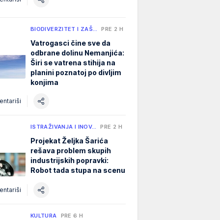
BIODIVERZITET I ZAŠ…
PRE 2 H
Vatrogasci čine sve da
odbrane dolinu Nemanjića:
Širi se vatrena stihija na
planini poznatoj po divljim
konjima
ntariši
ISTRAŽIVANJA I INOV…
PRE 2 H
Projekat Željka Šarića
rešava problem skupih
industrijskih popravki:
Robot tada stupa na scenu
ntariši
KULTURA
PRE 6 H