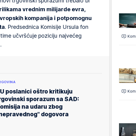
novi trgovinski sporazumi trebalo bi
rilikama vrednim milijarde evra,
evropskih kompanija i potpomognu
ta
. Predsednica Komisije Ursula fon
 time učvršćuje poziciju najvećeg
Kome
.
RGOVINA
U poslanici oštro kritikuju
Kome
rgovinski sporazum sa SAD:
omisija na udaru zbog
nepravednog" dogovora