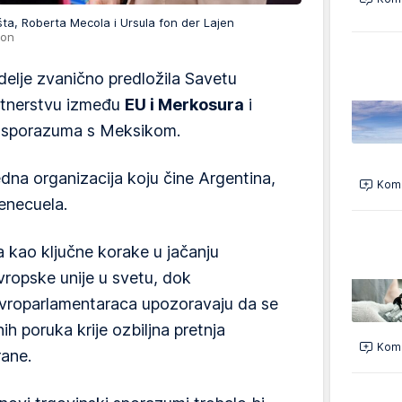
šta, Roberta Mecola i Ursula fon der Lajen
ion
delje zvanično predložila Savetu
tnerstvu između
EU i Merkosura
i
 sporazuma s Meksikom.
redna organizacija koju čine Argentina,
Kome
Venecuela.
a kao ključne korake u jačanju
Evropske unije u svetu, dok
 evroparlamentaraca upozoravaju da se
čnih poruka krije ozbiljna pretnja
Kome
ane.