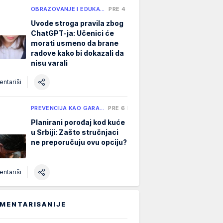
OBRAZOVANJE I EDUKA…
PRE 4 H
Uvode stroga pravila zbog
ChatGPT-ja: Učenici će
morati usmeno da brane
radove kako bi dokazali da
nisu varali
ntariši
PREVENCIJA KAO GARA…
PRE 6 H
Planirani porođaj kod kuće
u Srbiji: Zašto stručnjaci
ne preporučuju ovu opciju?
ntariši
MENTARISANIJE