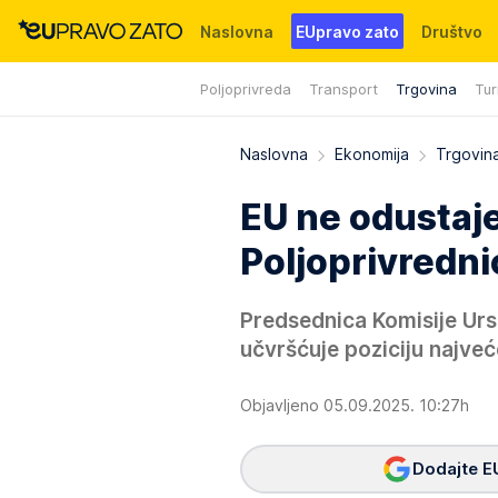
Naslovna
EUpravo zato
Društvo
Poljoprivreda
Transport
Trgovina
Tur
Događaji
News
WMG fondacija
Naslovna
Ekonomija
Trgovin
EU ne odustaj
Poljoprivredni
Predsednica Komisije Ursu
učvršćuje poziciju najve
Objavljeno 05.09.2025. 10:27h
Dodajte E