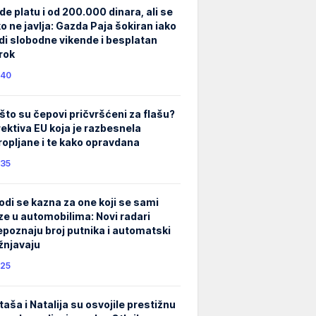
de platu i od 200.000 dinara, ali se
ko ne javlja: Gazda Paja šokiran iako
di slobodne vikende i besplatan
rok
40
što su čepovi pričvršćeni za flašu?
rektiva EU koja je razbesnela
ropljane i te kako opravdana
35
odi se kazna za one koji se sami
ze u automobilima: Novi radari
epoznaju broj putnika i automatski
žnjavaju
25
taša i Natalija su osvojile prestižnu