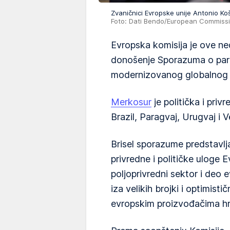
Zvaničnici Evropske unije Antonio Ko
Foto: Dati Bendo/European Commiss
Evropska komisija je ove ne
donošenje Sporazuma o par
modernizovanog globalnog
Merkosur
je politička i priv
Brazil, Paragvaj, Urugvaj i 
Brisel sporazume predstavlj
privredne i političke uloge 
poljoprivredni sektor i deo
iza velikih brojki i optimisti
evropskim proizvođačima hr