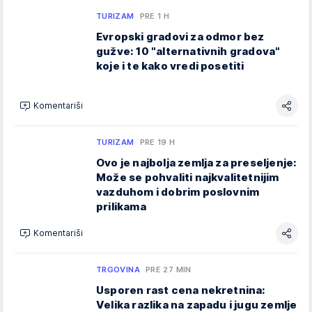
TURIZAM
PRE 1 H
Evropski gradovi za odmor bez
gužve: 10 "alternativnih gradova"
koje i te kako vredi posetiti
Komentariši
TURIZAM
PRE 19 H
Ovo je najbolja zemlja za preseljenje:
Može se pohvaliti najkvalitetnijim
vazduhom i dobrim poslovnim
prilikama
Komentariši
TRGOVINA
PRE 27 MIN
Usporen rast cena nekretnina:
Velika razlika na zapadu i jugu zemlje