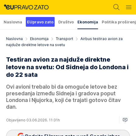
Naslovna
EUpravo zato
Društvo
Ekonomija
Politika proširen
Naslovna
Ekonomija
Transport
Airbus testirao avion za
najduže direktne letove na svetu
Testiran avion za najduže direktne
letove na svetu: Od Sidneja do Londona i
do 22 sata
Ovi avioni trebalo bi da omoguće letove bez
presedanja između Sidneja i gradova poput
Londona i Njujorka, koji će trajati gotovo čitav
dan.
Objavljeno 03.06.2026. 11:31h