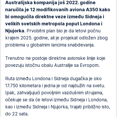
Australijska kompanija još 2022. godine
naručila je 12 modifikovanih aviona A350 kako
bi omogućila direktne veze između Sidneja i
velikih svetskih metropola poput Londona i
Njujorka
. Prvobitni plan bio je da letovi počnu
krajem 2025. godine, ali je projekat odložen zbog
problema u globalnim lancima snabdevanja.
Trenutno ne postoje direktne avionske linije koje
povezuju istočnu obalu Australije sa Evropom.
Ruta između Londona i Sidneja dugačka je oko
17.750 kilometara i jedna je od najdužih na svetu.
Ipak, zahvaljujući povoljnim vazdušnim strujama,
očekuje se da će letovi između Sidneja i Londona,
kao i između Sidneja i Njujorka, trajati približno isto,
do 22 sata.