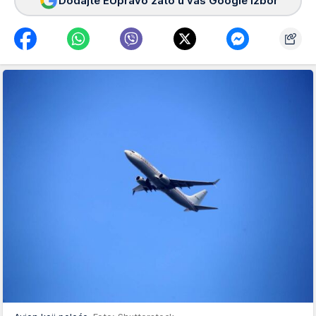
Dodajte EUpravo zato u vaš Google izbor