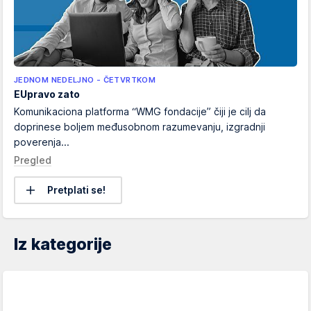
JEDNOM NEDELJNO - ČETVRTKOM
EUpravo zato
Komunikaciona platforma “WMG fondacije” čiji je cilj da
doprinese boljem međusobnom razumevanju, izgradnji
poverenja...
Pregled
Pretplati se!
Iz kategorije