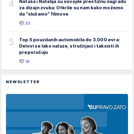
4
Nataša i Natalija su osvojile prestižnu nagradu
za dizajn zvuka: Otkrile su nam kako možemo
da "slušamo" filmove
23
5
Top 5 pouzdanih automobila do 3.000 evra:
Delovi se lako nalaze, stručnjaci i taksisti ih
preporučuju
18
NEWSLETTER