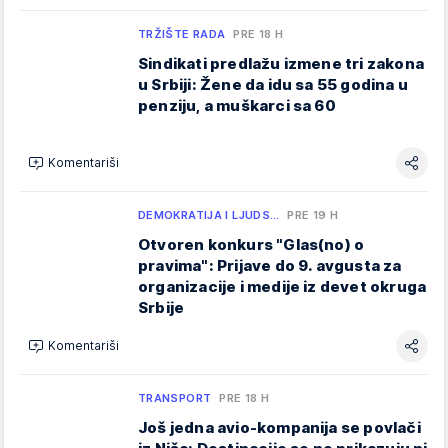
TRŽIŠTE RADA
PRE 18 H
Sindikati predlažu izmene tri zakona
u Srbiji: Žene da idu sa 55 godina u
penziju, a muškarci sa 60
Komentariši
DEMOKRATIJA I LJUDS…
PRE 19 H
Otvoren konkurs "Glas(no) o
pravima": Prijave do 9. avgusta za
organizacije i medije iz devet okruga
Srbije
Komentariši
TRANSPORT
PRE 18 H
Još jedna avio-kompanija se povlači