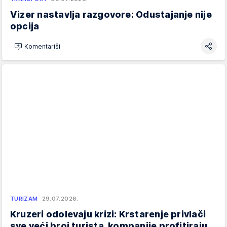
Vizer nastavlja razgovore: Odustajanje nije
opcija
Komentariši
TURIZAM
29.07.2026.
Kruzeri odolevaju krizi: Krstarenje privlači
sve veći broj turista, kompanije profitiraju