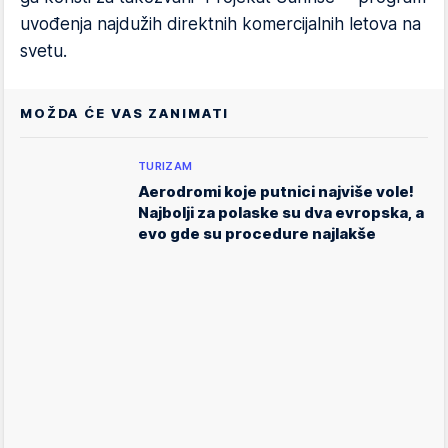
uvođenja najdužih direktnih komercijalnih letova na
svetu.
MOŽDA ĆE VAS ZANIMATI
TURIZAM
Aerodromi koje putnici najviše vole!
Najbolji za polaske su dva evropska, a
evo gde su procedure najlakše