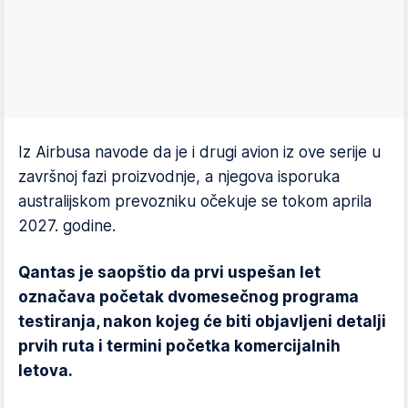
Iz Airbusa navode da je i drugi avion iz ove serije u
završnoj fazi proizvodnje, a njegova isporuka
australijskom prevozniku očekuje se tokom aprila
2027. godine.
Qantas je saopštio da prvi uspešan let
označava početak dvomesečnog programa
testiranja, nakon kojeg će biti objavljeni detalji
prvih ruta i termini početka komercijalnih
letova.