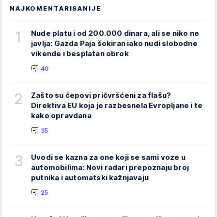
NAJKOMENTARISANIJE
1
Nude platu i od 200.000 dinara, ali se niko ne
javlja: Gazda Paja šokiran iako nudi slobodne
vikende i besplatan obrok
40
2
Zašto su čepovi pričvršćeni za flašu?
Direktiva EU koja je razbesnela Evropljane i te
kako opravdana
35
3
Uvodi se kazna za one koji se sami voze u
automobilima: Novi radari prepoznaju broj
putnika i automatski kažnjavaju
25