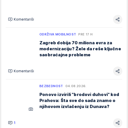
Komentariši
ODRŽIVA MOBILNOST
PRE 17 H
Zagreb dobija 70 miliona evra za
modernizaciju? Žele da reše ključne
saobraćajne probleme
Komentariši
BEZBEDNOST
04.08.2026.
Ponovo izvirili "brodovi duhovi" kod
Prahova: Šta sve do sada znamo o
njihovom izvlačenju iz Dunava?
1