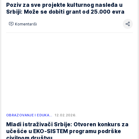
Poziv za sve projekte kulturnog nasleđa u
Srbiji: Može se dobiti grant od 25.000 evra
Komentariši
OBRAZOVANJE I EDUKA…
12.02.2026.
Mladi istraživači Srbije: Otvoren konkurs za
učešće u EKO-SISTEM programu podrške
civilnom društvu