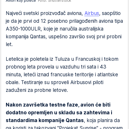
Avion koji poleće
Foto: Shutterstock
Najveći svetski proizvođač aviona,
Airbus
, saopštio
je da je prvi od 12 posebno prilagođenih aviona tipa
A350-1000ULR, koje je naručila australijska
kompanija Qantas, uspešno završio svoj prvi probni
let.
Letelica je poletela iz Tuluza u Francuskoj i tokom
probnog leta provela u vazduhu tri sata i 43
minuta, leteći iznad francuske teritorije i atlantske
obale. Testiranje su sproveli Airbusovi piloti
zaduženi za probne letove.
Nakon završetka testne faze, avion će biti
dodatno opremljen u skladu sa zahtevima i
standardima kompanije Qantas
, koja planira da
ga koristi za takozvani "Projekat Sunrise" - program