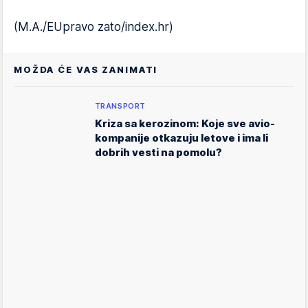
(M.A./EUpravo zato/index.hr)
MOŽDA ĆE VAS ZANIMATI
TRANSPORT
Kriza sa kerozinom: Koje sve avio-
kompanije otkazuju letove i ima li
dobrih vesti na pomolu?