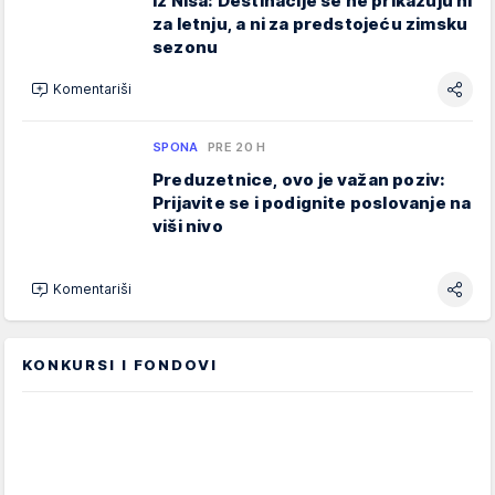
iz Niša: Destinacije se ne prikazuju ni
za letnju, a ni za predstojeću zimsku
sezonu
Komentariši
SPONA
PRE 20 H
Preduzetnice, ovo je važan poziv:
Prijavite se i podignite poslovanje na
viši nivo
Komentariši
KONKURSI I FONDOVI