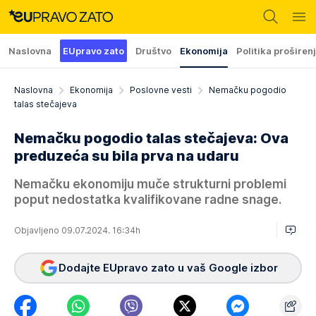
Naslovna
EUpravo zato
Društvo
Ekonomija
Politika proširen
Naslovna
Ekonomija
Poslovne vesti
Nemačku pogodio
talas stečajeva
Nemačku pogodio talas stečajeva: Ova
preduzeća su bila prva na udaru
Nemačku ekonomiju muče strukturni problemi
poput nedostatka kvalifikovane radne snage.
Objavljeno 09.07.2024. 16:34h
Dodajte EUpravo zato u vaš Google izbor