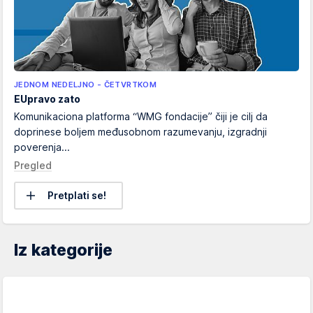
JEDNOM NEDELJNO - ČETVRTKOM
EUpravo zato
Komunikaciona platforma “WMG fondacije” čiji je cilj da
doprinese boljem međusobnom razumevanju, izgradnji
poverenja...
Pregled
Pretplati se!
Iz kategorije