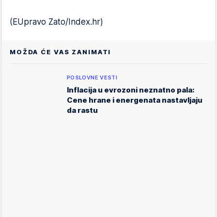
(EUpravo Zato/Index.hr)
MOŽDA ĆE VAS ZANIMATI
POSLOVNE VESTI
Inflacija u evrozoni neznatno pala:
Cene hrane i energenata nastavljaju
da rastu