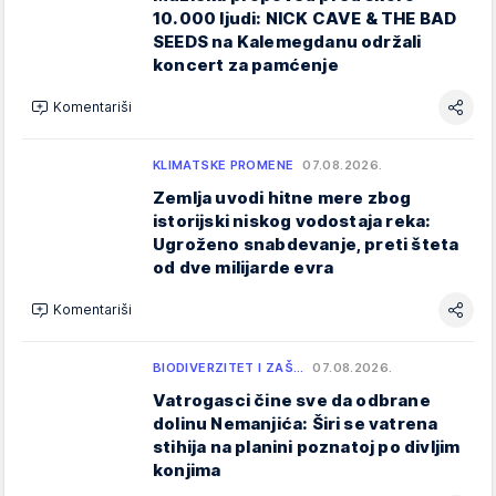
10.000 ljudi: NICK CAVE & THE BAD
SEEDS na Kalemegdanu održali
koncert za pamćenje
Komentariši
KLIMATSKE PROMENE
07.08.2026.
Zemlja uvodi hitne mere zbog
istorijski niskog vodostaja reka:
Ugroženo snabdevanje, preti šteta
od dve milijarde evra
Komentariši
BIODIVERZITET I ZAŠ…
07.08.2026.
Vatrogasci čine sve da odbrane
dolinu Nemanjića: Širi se vatrena
stihija na planini poznatoj po divljim
konjima