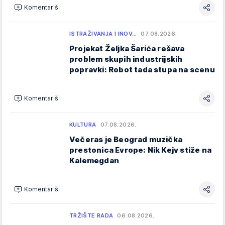
Komentariši
ISTRAŽIVANJA I INOV…
07.08.2026.
Projekat Željka Šarića rešava
problem skupih industrijskih
popravki: Robot tada stupa na scenu
Komentariši
KULTURA
07.08.2026.
Večeras je Beograd muzička
prestonica Evrope: Nik Kejv stiže na
Kalemegdan
Komentariši
TRŽIŠTE RADA
06.08.2026.