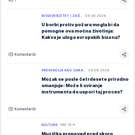
BIODIVERZITET I ZAŠ…
08.08.2026.
U borbi protiv požara mogla bi da
pomogne ova moćna životinja:
Kakva je uloga evropskih bizona?
Komentariši
PREVENCIJA KAO GARA…
08.08.2026.
Mozak se posle četrdesete prirodno
smanjuje: Može li sviranje
instrumenta da uspori taj proces?
Komentariši
KULTURA
PRE 18 H
Muzička propoved pred skoro