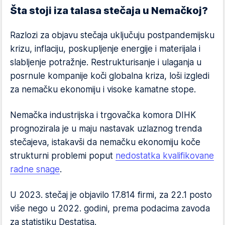
Šta stoji iza talasa stečaja u Nemačkoj?
Razlozi za objavu stečaja uključuju postpandemijsku
krizu, inflaciju, poskupljenje energije i materijala i
slabljenje potražnje. Restrukturisanje i ulaganja u
posrnule kompanije koči globalna kriza, loši izgledi
za nemačku ekonomiju i visoke kamatne stope.
Nemačka industrijska i trgovačka komora DIHK
prognozirala je u maju nastavak uzlaznog trenda
stečajeva, istakavši da nemačku ekonomiju koče
strukturni problemi poput
nedostatka kvalifikovane
radne snage
.
U 2023. stečaj je objavilo 17.814 firmi, za 22.1 posto
više nego u 2022. godini, prema podacima zavoda
za statistiku Destatisa.