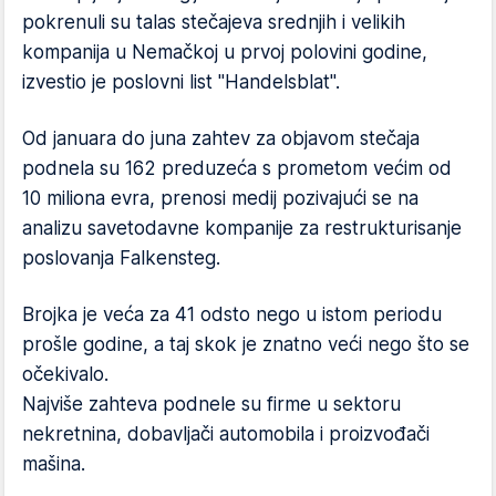
pokrenuli su talas stečajeva srednjih i velikih
kompanija u Nemačkoj u prvoj polovini godine,
izvestio je poslovni list "Handelsblat".
Od januara do juna zahtev za objavom stečaja
podnela su 162 preduzeća s prometom većim od
10 miliona evra, prenosi medij pozivajući se na
analizu savetodavne kompanije za restrukturisanje
poslovanja Falkensteg.
Brojka je veća za 41 odsto nego u istom periodu
prošle godine, a taj skok je znatno veći nego što se
očekivalo.
Najviše zahteva podnele su firme u sektoru
nekretnina, dobavljači automobila i proizvođači
mašina.