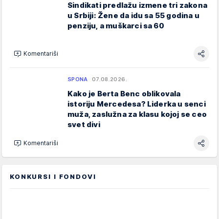
Sindikati predlažu izmene tri zakona
u Srbiji: Žene da idu sa 55 godina u
penziju, a muškarci sa 60
Komentariši
SPONA
07.08.2026.
Kako je Berta Benc oblikovala
istoriju Mercedesa? Liderka u senci
muža, zaslužna za klasu kojoj se ceo
svet divi
Komentariši
KONKURSI I FONDOVI