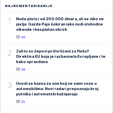
NAJKOMENTARISANIJE
1
Nude platu i od 200.000 dinara, ali se niko ne
javlja: Gazda Paja šokiran iako nudi slobodne
vikende i besplatan obrok
40
2
Zašto su čepovi pričvršćeni za flašu?
Direktiva EU koja je razbesnela Evropljane i te
kako opravdana
36
3
Uvodi se kazna za one koji se sami voze u
automobilima: Novi radari prepoznaju broj
putnika i automatski kažnjavaju
25