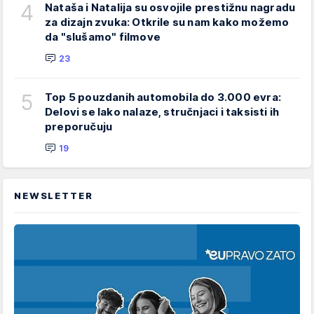
4
Nataša i Natalija su osvojile prestižnu nagradu
za dizajn zvuka: Otkrile su nam kako možemo
da "slušamo" filmove
23
5
Top 5 pouzdanih automobila do 3.000 evra:
Delovi se lako nalaze, stručnjaci i taksisti ih
preporučuju
19
NEWSLETTER