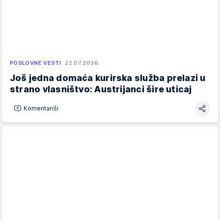
POSLOVNE VESTI
22.07.2026.
Još jedna domaća kurirska služba prelazi u
strano vlasništvo: Austrijanci šire uticaj
Komentariši