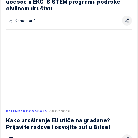
učešće u EKO-SISTEM programu podrške
civilnom društvu
Komentariši
KALENDAR DOGAĐAJA
08.07.2026.
Kako proširenje EU utiče na građane?
Prijavite radove i osvojite put u Brisel