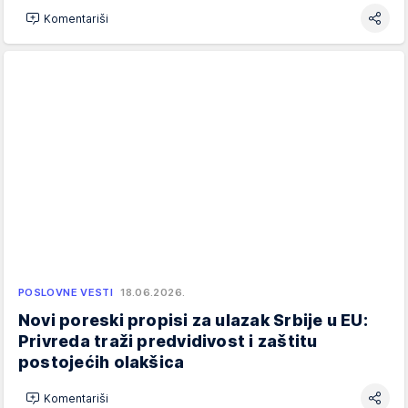
Komentariši
POSLOVNE VESTI
18.06.2026.
Novi poreski propisi za ulazak Srbije u EU:
Privreda traži predvidivost i zaštitu
postojećih olakšica
Komentariši