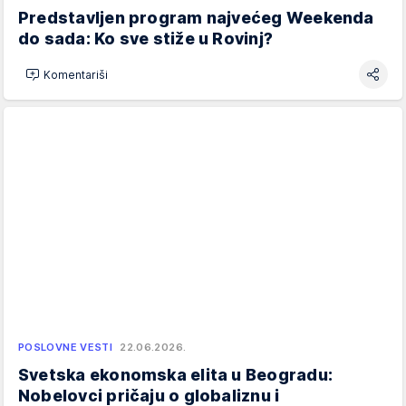
Predstavljen program najvećeg Weekenda
do sada: Ko sve stiže u Rovinj?
Komentariši
POSLOVNE VESTI
22.06.2026.
Svetska ekonomska elita u Beogradu:
Nobelovci pričaju o globaliznu i