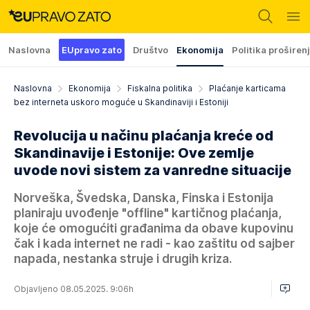
Naslovna
EUpravo zato
Društvo
Ekonomija
Politika proširen
Naslovna
Ekonomija
Fiskalna politika
Plaćanje karticama
bez interneta uskoro moguće u Skandinaviji i Estoniji
Revolucija u načinu plaćanja kreće od
Skandinavije i Estonije: Ove zemlje
uvode novi sistem za vanredne situacije
Norveška, Švedska, Danska, Finska i Estonija
planiraju uvođenje "offline" kartičnog plaćanja,
koje će omogućiti građanima da obave kupovinu
čak i kada internet ne radi - kao zaštitu od sajber
napada, nestanka struje i drugih kriza.
Objavljeno 08.05.2025. 9:06h