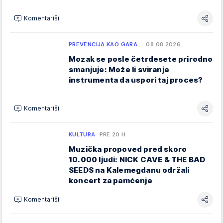
Komentariši
PREVENCIJA KAO GARA…
08.08.2026.
Mozak se posle četrdesete prirodno
smanjuje: Može li sviranje
instrumenta da uspori taj proces?
Komentariši
KULTURA
PRE 20 H
Muzička propoved pred skoro
10.000 ljudi: NICK CAVE & THE BAD
SEEDS na Kalemegdanu održali
koncert za pamćenje
Komentariši