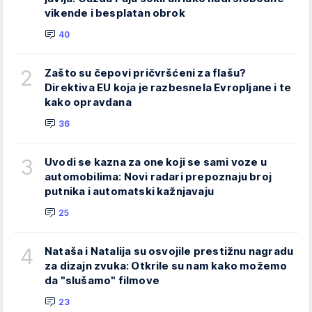
vikende i besplatan obrok
40
2
Zašto su čepovi pričvršćeni za flašu?
Direktiva EU koja je razbesnela Evropljane i te
kako opravdana
36
3
Uvodi se kazna za one koji se sami voze u
automobilima: Novi radari prepoznaju broj
putnika i automatski kažnjavaju
25
4
Nataša i Natalija su osvojile prestižnu nagradu
za dizajn zvuka: Otkrile su nam kako možemo
da "slušamo" filmove
23