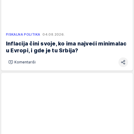
FISKALNA POLITIKA
04.08.2026.
Inflacija čini svoje, ko ima najveći minimalac
u Evropi, i gde je tu Srbija?
Komentariši