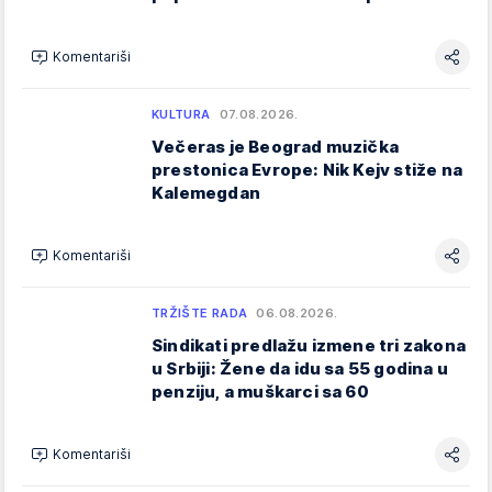
Komentariši
KULTURA
07.08.2026.
Večeras je Beograd muzička
prestonica Evrope: Nik Kejv stiže na
Kalemegdan
Komentariši
TRŽIŠTE RADA
06.08.2026.
Sindikati predlažu izmene tri zakona
u Srbiji: Žene da idu sa 55 godina u
penziju, a muškarci sa 60
Komentariši