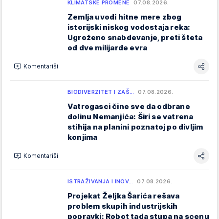
KLIMATSKE PROMENE
07.08.2026.
Zemlja uvodi hitne mere zbog
istorijski niskog vodostaja reka:
Ugroženo snabdevanje, preti šteta
od dve milijarde evra
Komentariši
BIODIVERZITET I ZAŠ…
07.08.2026.
Vatrogasci čine sve da odbrane
dolinu Nemanjića: Širi se vatrena
stihija na planini poznatoj po divljim
konjima
Komentariši
ISTRAŽIVANJA I INOV…
07.08.2026.
Projekat Željka Šarića rešava
problem skupih industrijskih
popravki: Robot tada stupa na scenu