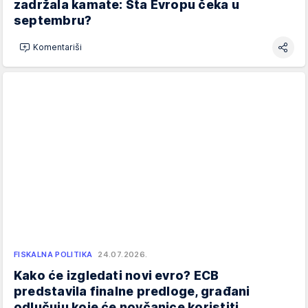
zadržala kamate: Šta Evropu čeka u
septembru?
Komentariši
FISKALNA POLITIKA
24.07.2026.
Kako će izgledati novi evro? ECB
predstavila finalne predloge, građani
odlučuju koje će novčanice koristiti