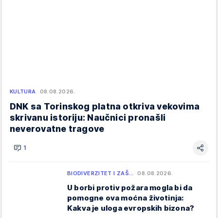
KULTURA
08.08.2026.
DNK sa Torinskog platna otkriva vekovima
skrivanu istoriju: Naučnici pronašli
neverovatne tragove
1
BIODIVERZITET I ZAŠ…
08.08.2026.
U borbi protiv požara mogla bi da
pomogne ova moćna životinja:
Kakva je uloga evropskih bizona?