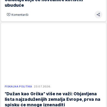
ubuduće
Komentariši
FISKALNA POLITIKA
23.07.2026.
"Dužan kao Grčka" više ne važi: Objavljena
lista najzaduženijih zemalja Evrope, prva na
spisku će mnoge iznenaditi