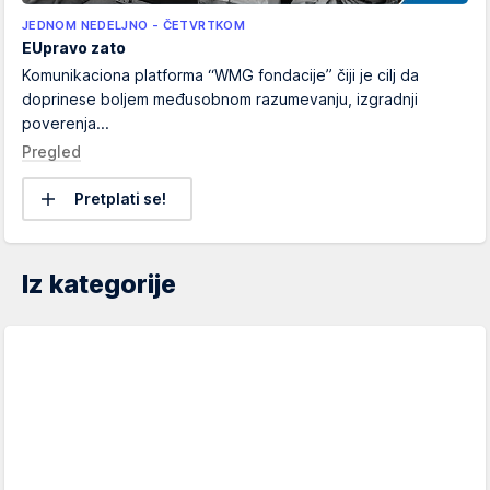
JEDNOM NEDELJNO - ČETVRTKOM
EUpravo zato
Komunikaciona platforma “WMG fondacije” čiji je cilj da
doprinese boljem međusobnom razumevanju, izgradnji
poverenja...
Pregled
Pretplati se!
Iz kategorije