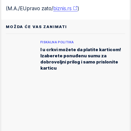
(M.A./EUpravo zato/
biznis.rs
)
MOŽDA ĆE VAS ZANIMATI
FISKALNA POLITIKA
I u crkvi možete da platite karticom!
Izaberete ponuđenu sumu za
dobrovoljni prilog i samo prislonite
karticu