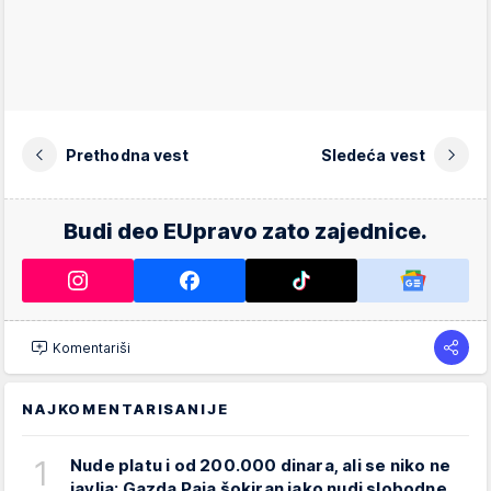
Prethodna vest
Sledeća vest
Budi deo EUpravo zato zajednice.
Komentariši
NAJKOMENTARISANIJE
1
Nude platu i od 200.000 dinara, ali se niko ne
javlja: Gazda Paja šokiran iako nudi slobodne