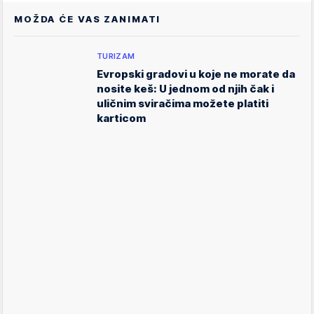
MOŽDA ĆE VAS ZANIMATI
TURIZAM
Evropski gradovi u koje ne morate da
nosite keš: U jednom od njih čak i
uličnim sviračima možete platiti
karticom