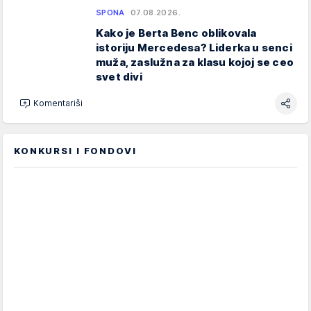
SPONA
07.08.2026.
Kako je Berta Benc oblikovala
istoriju Mercedesa? Liderka u senci
muža, zaslužna za klasu kojoj se ceo
svet divi
Komentariši
KONKURSI I FONDOVI