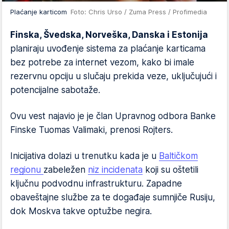
Plaćanje karticom
Foto: Chris Urso / Zuma Press / Profimedia
Finska, Švedska, Norveška, Danska i Estonija
planiraju uvođenje sistema za plaćanje karticama
bez potrebe za internet vezom, kako bi imale
rezervnu opciju u slučaju prekida veze, uključujući i
potencijalne sabotaže.
Ovu vest najavio je je član Upravnog odbora Banke
Finske Tuomas Valimaki, prenosi Rojters.
Inicijativa dolazi u trenutku kada je u
Baltičkom
regionu
zabeležen
niz incidenata
koji su oštetili
ključnu podvodnu infrastrukturu. Zapadne
obaveštajne službe za te događaje sumnjiče Rusiju,
dok Moskva takve optužbe negira.