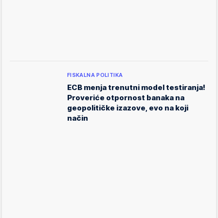
FISKALNA POLITIKA
ECB menja trenutni model testiranja!
Proveriće otpornost banaka na
geopolitičke izazove, evo na koji
način