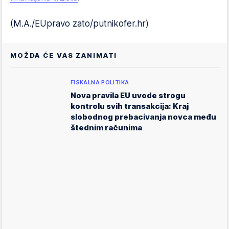
(M.A./EUpravo zato/putnikofer.hr)
MOŽDA ĆE VAS ZANIMATI
FISKALNA POLITIKA
Nova pravila EU uvode strogu
kontrolu svih transakcija: Kraj
slobodnog prebacivanja novca među
štednim računima