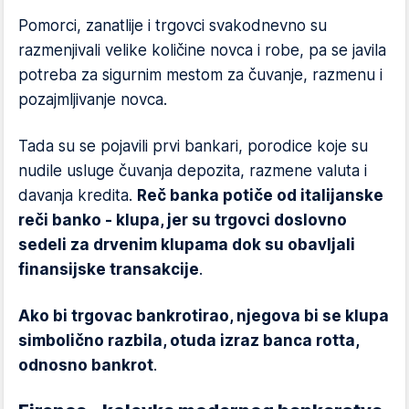
Pomorci, zanatlije i trgovci svakodnevno su
razmenjivali velike količine novca i robe, pa se javila
potreba za sigurnim mestom za čuvanje, razmenu i
pozajmljivanje novca.
Tada su se pojavili prvi bankari, porodice koje su
nudile usluge čuvanja depozita, razmene valuta i
davanja kredita.
Reč banka potiče od italijanske
reči banko - klupa, jer su trgovci doslovno
sedeli za drvenim klupama dok su obavljali
finansijske transakcije
.
Ako bi trgovac bankrotirao, njegova bi se klupa
simbolično razbila, otuda izraz banca rotta,
odnosno bankrot
.