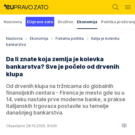
Naslovna
EUpravo zato
Društvo
Ekonomija
Politika proširen
Naslovna
Ekonomija
Fiskalna politika
Italija je kolevka
bankarstva
Da li znate koja zemlja je kolevka
bankarstva? Sve je počelo od drvenih
klupa
Od drvenih klupa na tržnicama do globalnih
finansijskih centara - Firenca je mesto gde su u
14. veku nastale prve moderne banke, a prakse
italijanskih trgovaca postavile su temelje
današnjeg bankarstva.
Objavljeno 28.10.2025. 8:00h