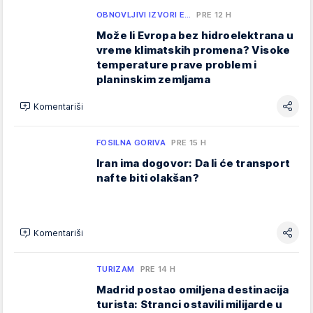
OBNOVLJIVI IZVORI E…
PRE 12 H
Može li Evropa bez hidroelektrana u
vreme klimatskih promena? Visoke
temperature prave problem i
planinskim zemljama
Komentariši
FOSILNA GORIVA
PRE 15 H
Iran ima dogovor: Da li će transport
nafte biti olakšan?
Komentariši
TURIZAM
PRE 14 H
Madrid postao omiljena destinacija
turista: Stranci ostavili milijarde u