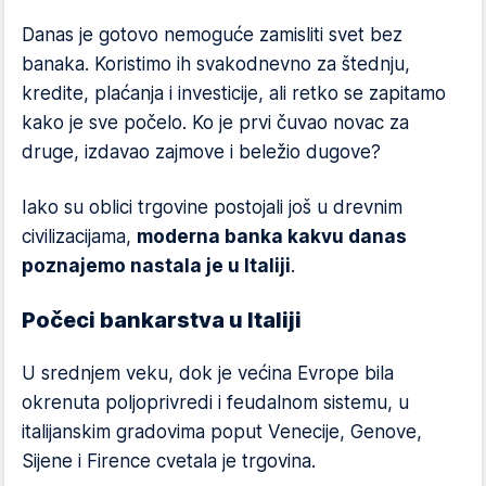
Danas je gotovo nemoguće zamisliti svet bez
banaka. Koristimo ih svakodnevno za štednju,
kredite, plaćanja i investicije, ali retko se zapitamo
kako je sve počelo. Ko je prvi čuvao novac za
druge, izdavao zajmove i beležio dugove?
Iako su oblici trgovine postojali još u drevnim
civilizacijama,
moderna banka kakvu danas
poznajemo nastala je u Italiji
.
Počeci bankarstva u Italiji
U srednjem veku, dok je većina Evrope bila
okrenuta poljoprivredi i feudalnom sistemu, u
italijanskim gradovima poput Venecije, Genove,
Sijene i Firence cvetala je trgovina.