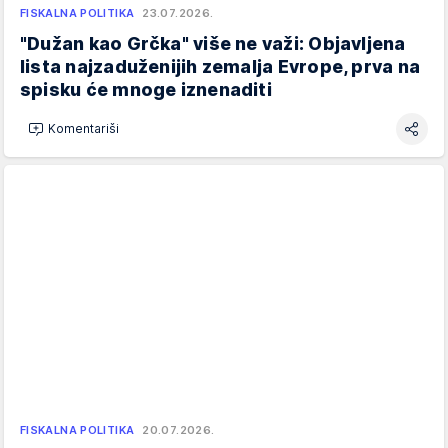
FISKALNA POLITIKA
23.07.2026.
"Dužan kao Grčka" više ne važi: Objavljena
lista najzaduženijih zemalja Evrope, prva na
spisku će mnoge iznenaditi
Komentariši
FISKALNA POLITIKA
20.07.2026.