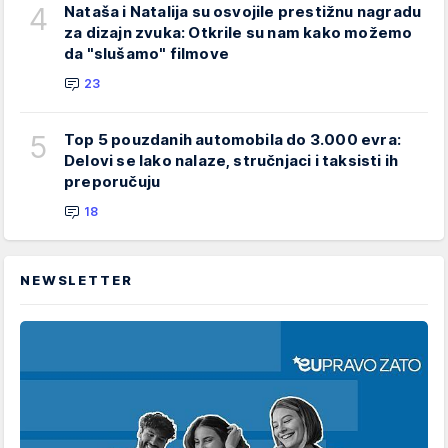
4
Nataša i Natalija su osvojile prestižnu nagradu
za dizajn zvuka: Otkrile su nam kako možemo
da "slušamo" filmove
23
5
Top 5 pouzdanih automobila do 3.000 evra:
Delovi se lako nalaze, stručnjaci i taksisti ih
preporučuju
18
NEWSLETTER