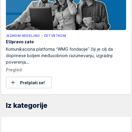
JEDNOM NEDELJNO - ČETVRTKOM
EUpravo zato
Komunikaciona platforma “WMG fondacije” čiji je cilj da
doprinese boljem međusobnom razumevanju, izgradnji
poverenja...
Pregled
Pretplati se!
Iz kategorije