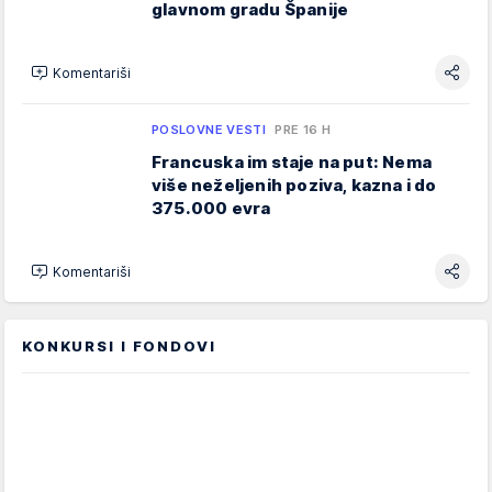
glavnom gradu Španije
Komentariši
POSLOVNE VESTI
PRE 16 H
Francuska im staje na put: Nema
više neželjenih poziva, kazna i do
375.000 evra
Komentariši
KONKURSI I FONDOVI