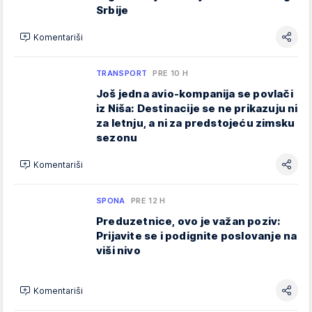
Srbije
Komentariši
TRANSPORT
PRE 10 H
Još jedna avio-kompanija se povlači
iz Niša: Destinacije se ne prikazuju ni
za letnju, a ni za predstojeću zimsku
sezonu
Komentariši
SPONA
PRE 12 H
Preduzetnice, ovo je važan poziv:
Prijavite se i podignite poslovanje na
viši nivo
Komentariši