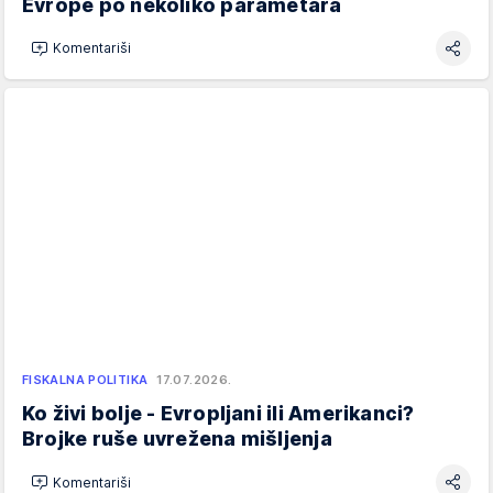
Evrope po nekoliko parametara
Komentariši
FISKALNA POLITIKA
17.07.2026.
Ko živi bolje - Evropljani ili Amerikanci?
Brojke ruše uvrežena mišljenja
Komentariši