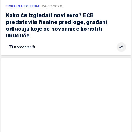
FISKALNA POLITIKA
24.07.2026.
Kako će izgledati novi evro? ECB
predstavila finalne predloge, građani
odlučuju koje će novčanice koristiti
ubuduće
Komentariši