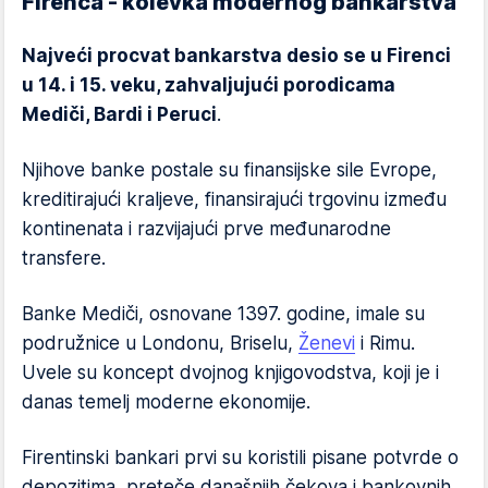
Firenca - kolevka modernog bankarstva
Najveći procvat bankarstva desio se u Firenci
u 14. i 15. veku, zahvaljujući porodicama
Mediči, Bardi i Peruci
.
Njihove banke postale su finansijske sile Evrope,
kreditirajući kraljeve, finansirajući trgovinu između
kontinenata i razvijajući prve međunarodne
transfere.
Banke Mediči, osnovane 1397. godine, imale su
podružnice u Londonu, Briselu,
Ženevi
i Rimu.
Uvele su koncept dvojnog knjigovodstva, koji je i
danas temelj moderne ekonomije.
Firentinski bankari prvi su koristili pisane potvrde o
depozitima, preteče današnjih čekova i bankovnih