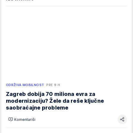
ODRŽIVA MOBILNOST
PRE 9 H
Zagreb dobija 70 miliona evra za
modernizaciju? Žele da reše ključne
saobraćajne probleme
Komentariši