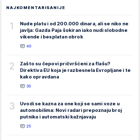
NAJKOMENTARISANIJE
1
Nude platu i od 200.000 dinara, ali se niko ne
javlja: Gazda Paja šokiran iako nudi slobodne
vikende i besplatan obrok
40
2
Zašto su čepovi pričvršćeni za flašu?
Direktiva EU koja je razbesnela Evropljane i te
kako opravdana
35
3
Uvodi se kazna za one koji se sami voze u
automobilima: Novi radari prepoznaju broj
putnika i automatski kažnjavaju
25