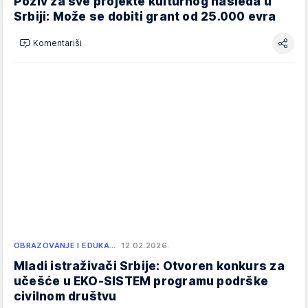
Poziv za sve projekte kulturnog nasleđa u
Srbiji: Može se dobiti grant od 25.000 evra
Komentariši
OBRAZOVANJE I EDUKA…
12.02.2026.
Mladi istraživači Srbije: Otvoren konkurs za
učešće u EKO-SISTEM programu podrške
civilnom društvu