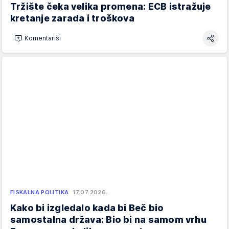
Tržište čeka velika promena: ECB istražuje
kretanje zarada i troškova
Komentariši
FISKALNA POLITIKA
17.07.2026.
Kako bi izgledalo kada bi Beč bio
samostalna država: Bio bi na samom vrhu