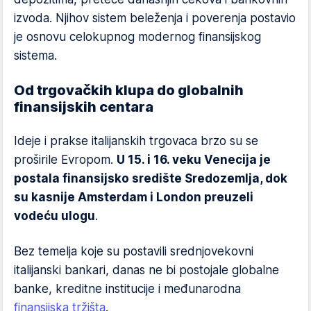
izvoda. Njihov sistem beleženja i poverenja postavio
je osnovu celokupnog modernog finansijskog
sistema.
Od trgovačkih klupa do globalnih
finansijskih centara
Ideje i prakse italijanskih trgovaca brzo su se
proširile Evropom.
U 15. i 16. veku Venecija je
postala finansijsko središte Sredozemlja, dok
su kasnije Amsterdam i London preuzeli
vodeću ulogu
.
Bez temelja koje su postavili srednjovekovni
italijanski bankari, danas ne bi postojale globalne
banke, kreditne institucije i međunarodna
finansijska tržišta
.