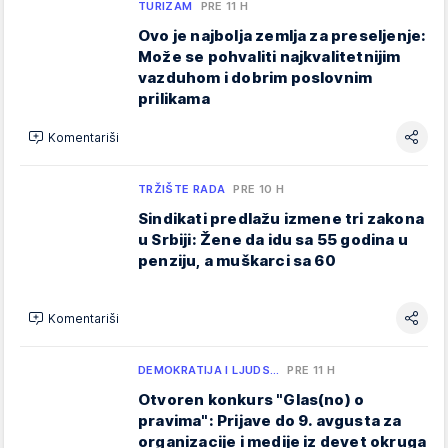
TURIZAM
PRE 11 H
Ovo je najbolja zemlja za preseljenje:
Može se pohvaliti najkvalitetnijim
vazduhom i dobrim poslovnim
prilikama
Komentariši
TRŽIŠTE RADA
PRE 10 H
Sindikati predlažu izmene tri zakona
u Srbiji: Žene da idu sa 55 godina u
penziju, a muškarci sa 60
Komentariši
DEMOKRATIJA I LJUDS…
PRE 11 H
Otvoren konkurs "Glas(no) o
pravima": Prijave do 9. avgusta za
organizacije i medije iz devet okruga