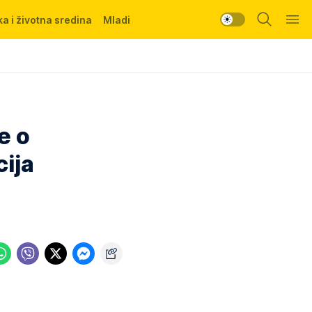
a i životna sredina
Mladi
e o
cija