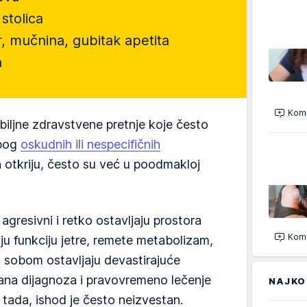
stolica
r, mučnina, gubitak apetita
a
Kome
biljne zdravstvene pretnje koje često
zbog
oskudnih ili nespecifičnih
otkriju, često su već u poodmakloj
gresivni i retko ostavljaju prostora
Kome
u funkciju jetre, remete metabolizam,
a sobom ostavljaju devastirajuće
 rana dijagnoza i pravovremeno lečenje
NAJKO
 i tada, ishod je često neizvestan.