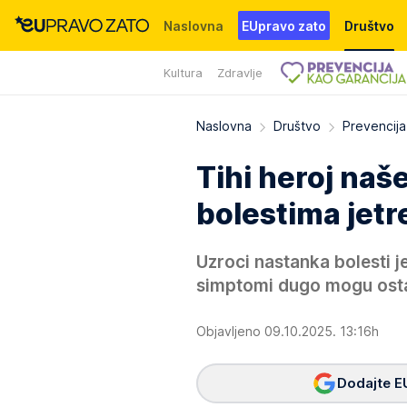
Naslovna
EUpravo zato
Društvo
Kultura
Zdravlje
Događaji
News
WMG fondacija
Naslovna
Društvo
Prevencija
Tihi heroj naše
bolestima jetr
Uzroci nastanka bolesti jet
simptomi dugo mogu ostat
Objavljeno 09.10.2025. 13:16h
Dodajte E