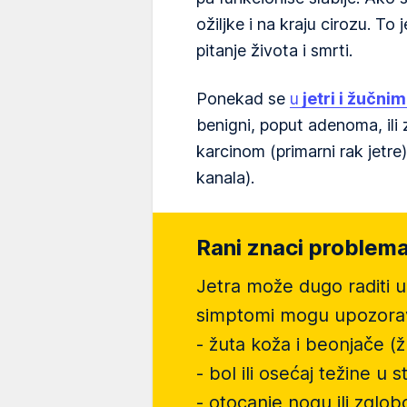
ožiljke i na kraju cirozu. To
pitanje života i smrti.
Ponekad se
u
jetri i žučni
benigni, poput adenoma, ili 
karcinom (primarni rak jetre
kanala).
Rani znaci problema
Jetra može dugo raditi u 
simptomi mogu upozorava
- žuta koža i beonjače (ž
- bol ili osećaj težine u
- otocanje nogu ili zglo