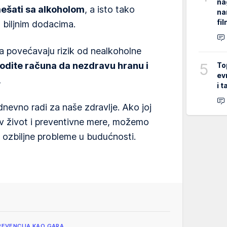
na
mešati sa alkoholom
, a isto tako
na
fi
 biljnim dodacima.
a povećavaju rizik od nealkoholne
5
odite računa da nezdravu hranu i
To
ev
.
i 
odnevno radi za naše zdravlje. Ako joj
v život i preventivne mere, možemo
i ozbiljne probleme u budućnosti.
REVENCIJA KAO GARA…