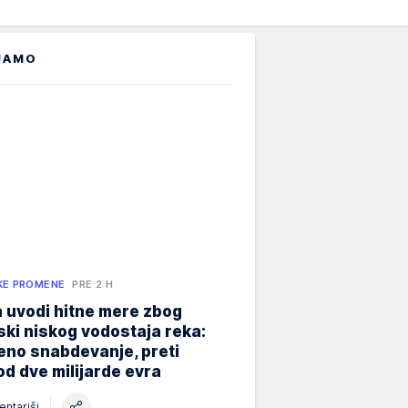
JAMO
KE PROMENE
PRE 2 H
 uvodi hitne mere zbog
jski niskog vodostaja reka:
eno snabdevanje, preti
od dve milijarde evra
ntariši