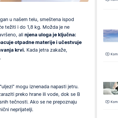
organ u našem telu, smeštena ispod
 težiti i do 1,8 kg. Možda je ne
vršeno, ali
njena uloga je ključna:
acuje otpadne materije i učestvuje
vanja krvi.
Kada jetra zakaže,
Kome
.
 "uljezi" mogu iznenada napasti jetru.
aziti preko hrane ili vode, dok se B
esnih tečnosti. Ako se ne prepoznaju
Kome
ni neprijatelji.