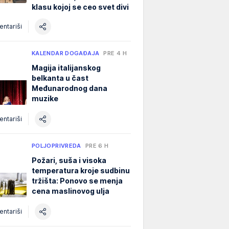
klasu kojoj se ceo svet divi
ntariši
KALENDAR DOGAĐAJA
PRE 4 H
Magija italijanskog
belkanta u čast
Međunarodnog dana
muzike
ntariši
POLJOPRIVREDA
PRE 6 H
Požari, suša i visoka
temperatura kroje sudbinu
tržišta: Ponovo se menja
cena maslinovog ulja
ntariši