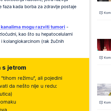
 je faza kada borba za zdravlje postaje
Kome
m kanalima mogu razviti tumori
-
zloćudni, kao što su hepatocelularni
) i kolangiokarcinom (rak žučnih
Kome
 s jetrom
"tihom režimu", ali pojedini
ti da nešto nije u redu:
utica)
 stomaku
Kome
bova