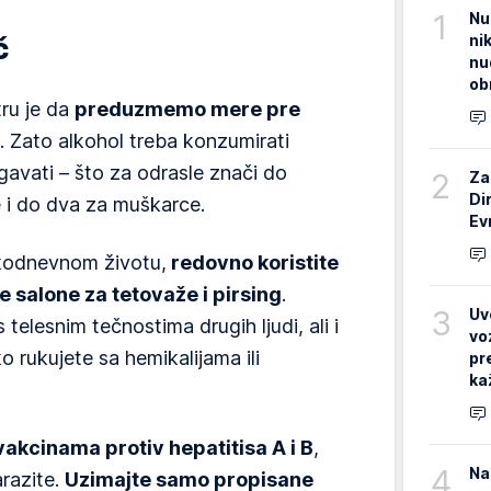
1
Nu
ni
č
nu
ob
tru je da
preduzmemo mere pre
. Zato alkohol treba konzumirati
gavati – što za odrasle znači do
2
Za
Di
 i do dva za muškarce.
Ev
akodnevnom životu,
redovno koristite
 salone za tetovaže i pirsing
.
3
Uv
telesnim tečnostima drugih ljudi, ali i
vo
o rukujete sa hemikalijama ili
pr
ka
akcinama protiv hepatitisa A i B
,
4
Na
arazite.
Uzimajte samo propisane