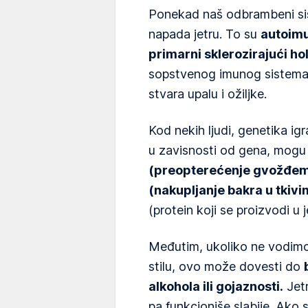
Ponekad naš odbrambeni sis
napada jetru. To su
autoimun
primarni sklerozirajući ho
sopstvenog imunog sistema, 
stvara upalu i ožiljke.
Kod nekih ljudi, genetika ig
u zavisnosti od gena, mogu
(preopterećenje gvožđem 
(nakupljanje bakra u tkivim
(protein koji se proizvodi u je
Međutim, ukoliko ne vodimo 
stilu, ovo može dovesti do
alkohola ili gojaznosti.
Jetr
pa funkcioniše slabije. Ako 