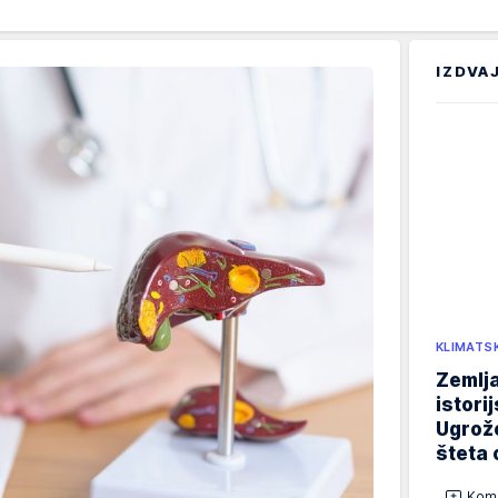
IZDVA
KLIMATS
Zemlja
istori
Ugrož
šteta 
Kome