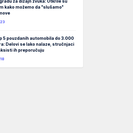
gradu za dizajn zvuka: Otkrile su
m kako možemo da "slušamo"
lmove
23
p 5 pouzdanih automobila do 3.000
ra: Delovi se lako nalaze, stručnjaci
taksisti ih preporučuju
18