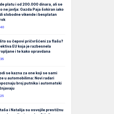
de platu i od 200.000 dinara, ali se
ko ne javlja: Gazda Paja šokiran iako
di slobodne vikende i besplatan
rok
40
što su čepovi pričvršćeni za flašu?
rektiva EU koja je razbesnela
ropljane i te kako opravdana
35
odi se kazna za one koji se sami
ze u automobilima: Novi radari
epoznaju broj putnika i automatski
žnjavaju
25
taša i Natalija su osvojile prestižnu