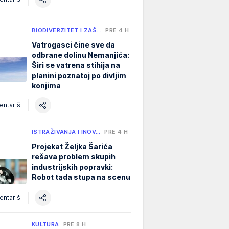
BIODIVERZITET I ZAŠ…
PRE 4 H
Vatrogasci čine sve da
odbrane dolinu Nemanjića:
Širi se vatrena stihija na
planini poznatoj po divljim
konjima
ntariši
ISTRAŽIVANJA I INOV…
PRE 4 H
Projekat Željka Šarića
rešava problem skupih
industrijskih popravki:
Robot tada stupa na scenu
ntariši
KULTURA
PRE 8 H