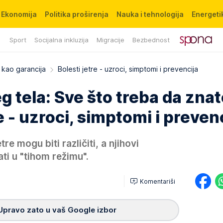
Ekonomija
Politika proširenja
Nauka i tehnologija
Energetik
Sport
Socijalna inkluzija
Migracije
Bezbednost
 kao garancija
Bolesti jetre - uzroci, simptomi i prevencija
g tela: Sve što treba da znat
e - uzroci, simptomi i preven
re mogu biti različiti, a njihovi
i u "tihom režimu".
Komentariši
Upravo zato u vaš Google izbor