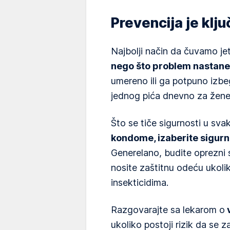
Prevencija je klju
Najbolji način da čuvamo je
nego što problem nastane
umereno ili ga potpuno izbe
jednog pića dnevno za žene
Što se tiče sigurnosti u sv
kondome, izaberite sigurne
Generelano, budite oprezni s 
nosite zaštitnu odeću ukolik
insekticidima.
Razgovarajte sa lekarom o
v
ukoliko postoji rizik da se z