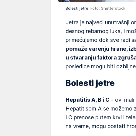
Bolesti jetre
Foto: Shutterstock
Jetra je najveći unutrašnji 
desnog rebarnog luka, i može
primećujemo dok sve radi sa
pomaže varenju hrane, izb
u stvaranju faktora zgruša
posledice mogu biti ozbiljne
Bolesti jetre
Hepatitis A, B i C
- ovi mali
Hepatitisom A se možemo zar
i C prenose putem krvi i tel
na vreme, mogu postati hronič