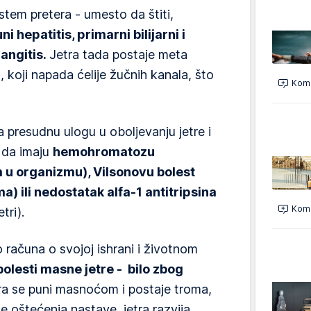
tem pretera - umesto da štiti,
i hepatitis, primarni bilijarni i
langitis.
Jetra tada postaje meta
koji napada ćelije žučnih kanala, što
Kome
ra presudnu ulogu u oboljevanju jetre i
 da imaju
hemohromatozu
u organizmu), Vilsonovu bolest
a) ili nedostatak alfa-1 antitripsina
Kome
tri).
računa o svojoj ishrani i životnom
bolesti masne jetre - bilo zbog
a se puni masnoćom i postaje troma,
se oštećenja nastave, jetra razvija