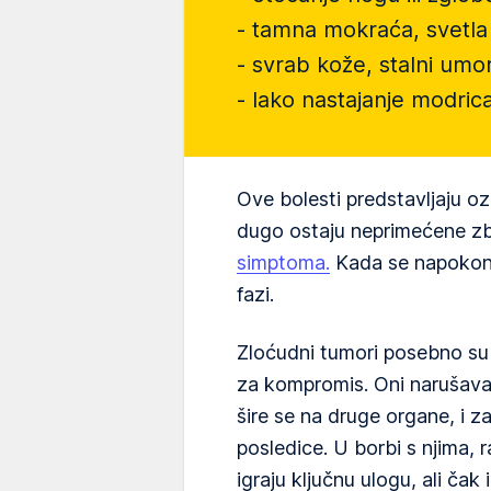
- tamna mokraća, svetla 
- svrab kože, stalni umo
- lako nastajanje modric
Ove bolesti predstavljaju oz
dugo ostaju neprimećene 
simptoma.
Kada se napokon 
fazi.
Zloćudni tumori posebno su a
za kompromis. Oni narušavaj
šire se na druge organe, i z
posledice. U borbi s njima,
igraju ključnu ulogu, ali čak