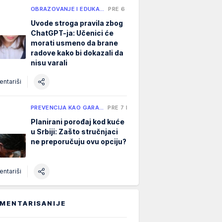
OBRAZOVANJE I EDUKA…
PRE 6 H
Uvode stroga pravila zbog
ChatGPT-ja: Učenici će
morati usmeno da brane
radove kako bi dokazali da
nisu varali
ntariši
PREVENCIJA KAO GARA…
PRE 7 H
Planirani porođaj kod kuće
u Srbiji: Zašto stručnjaci
ne preporučuju ovu opciju?
ntariši
MENTARISANIJE