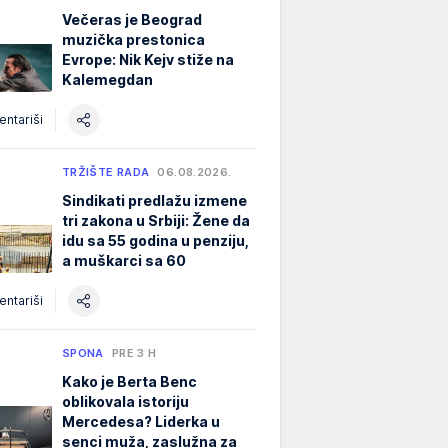
Večeras je Beograd
muzička prestonica
Evrope: Nik Kejv stiže na
Kalemegdan
ntariši
TRŽIŠTE RADA
06.08.2026.
Sindikati predlažu izmene
tri zakona u Srbiji: Žene da
idu sa 55 godina u penziju,
a muškarci sa 60
ntariši
SPONA
PRE 3 H
Kako je Berta Benc
oblikovala istoriju
Mercedesa? Liderka u
senci muža, zaslužna za