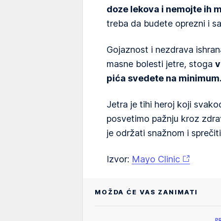
doze lekova i nemojte ih 
treba da budete oprezni i sa
Gojaznost i nezdrava ishran
masne bolesti jetre, stoga
v
pića svedete na minimum
Jetra je tihi heroj koji svak
posvetimo pažnju kroz zdra
je održati snažnom i sprečit
Izvor:
Mayo Clinic
MOŽDA ĆE VAS ZANIMATI
P