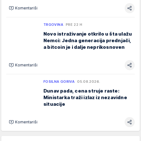
Komentariši
TRGOVINA
PRE 22 H
Novo istraživanje otkrilo u šta ulažu
Nemci: Jedna generacija prednjači,
a bitcoin je i dalje neprikosnoven
Komentariši
FOSILNA GORIVA
05.08.2026.
Dunav pada, cena struje raste:
Ministarka traži izlaz iz nezavidne
situacije
Komentariši