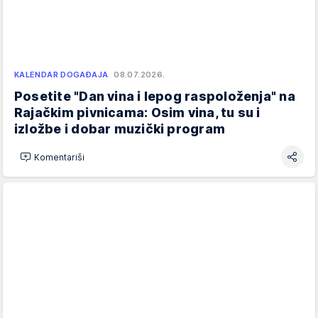
KALENDAR DOGAĐAJA
08.07.2026.
Posetite "Dan vina i lepog raspoloženja" na
Rajačkim pivnicama: Osim vina, tu su i
izložbe i dobar muzički program
Komentariši