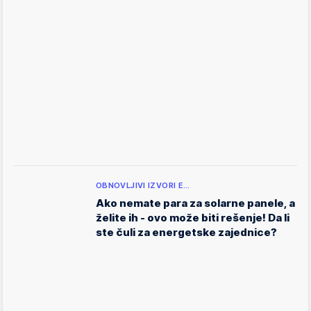
OBNOVLJIVI IZVORI E…
Ako nemate para za solarne panele, a
želite ih - ovo može biti rešenje! Da li
ste čuli za energetske zajednice?