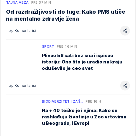
TAJNA VEZA
PRE 37 MIN
Od razdražljivosti do tuge: Kako PMS utiče
na mentalno zdravlje žena
Komentariši
SPORT
PRE 46 MIN
Plivao 56 sati bez sna i ispisao
istoriju: Ono što je uradio na kraju
oduševilo je ceo svet
Komentariši
BIODIVERZITET I ZAŠ…
PRE 16 H
Na + 40 teško je i njima: Kako se
rashlađuju životinje u Zoo vrtovima
u Beogradu, i Evropi