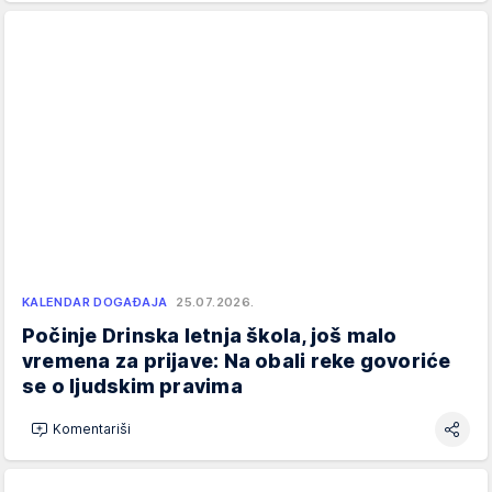
KALENDAR DOGAĐAJA
25.07.2026.
Počinje Drinska letnja škola, još malo
vremena za prijave: Na obali reke govoriće
se o ljudskim pravima
Komentariši