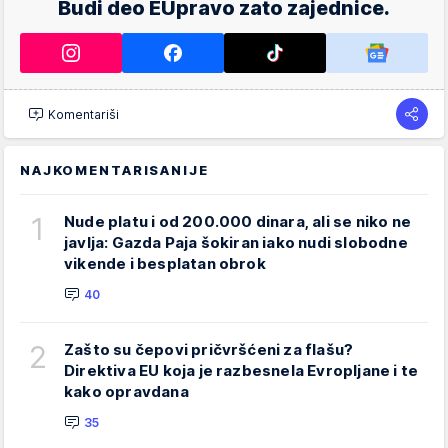
Budi deo EUpravo zato zajednice.
Komentariši
NAJKOMENTARISANIJE
1
Nude platu i od 200.000 dinara, ali se niko ne
javlja: Gazda Paja šokiran iako nudi slobodne
vikende i besplatan obrok
40
2
Zašto su čepovi pričvršćeni za flašu?
Direktiva EU koja je razbesnela Evropljane i te
kako opravdana
35