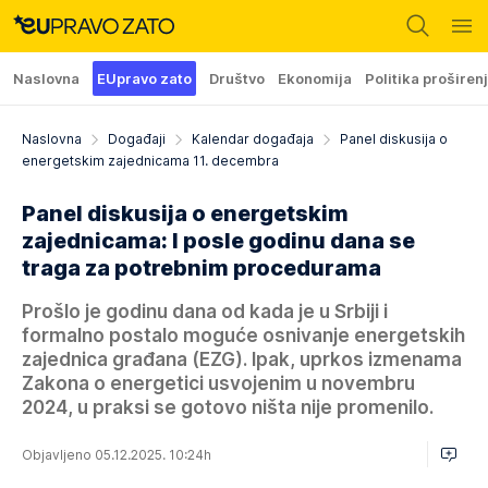
Naslovna
EUpravo zato
Društvo
Ekonomija
Politika proširen
Naslovna
Događaji
Kalendar događaja
Panel diskusija o
energetskim zajednicama 11. decembra
Panel diskusija o energetskim
zajednicama: I posle godinu dana se
traga za potrebnim procedurama
Prošlo je godinu dana od kada je u Srbiji i
formalno postalo moguće osnivanje energetskih
zajednica građana (EZG). Ipak, uprkos izmenama
Zakona o energetici usvojenim u novembru
2024, u praksi se gotovo ništa nije promenilo.
Objavljeno 05.12.2025. 10:24h