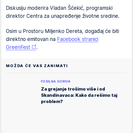
Diskusiju moderira Vladan Šćekić, programski
direktor Centra za unapređenje životne sredine.
Osim u Prostoru Miljenko Dereta, događaj će biti
direktno emitovan na
Facebook stranici
GreenFest
.
MOŽDA ĆE VAS ZANIMATI
FOSILNA GORIVA
Za grejanje trošimo više i od
Skandinavaca: Kako da rešimo taj
problem?