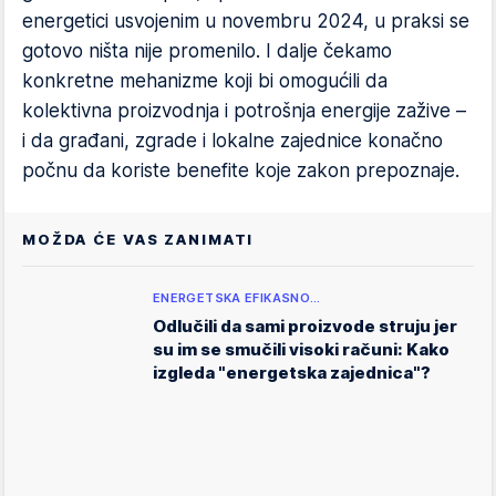
energetici usvojenim u novembru 2024, u praksi se
gotovo ništa nije promenilo. I dalje čekamo
konkretne mehanizme koji bi omogućili da
kolektivna proizvodnja i potrošnja energije zažive –
i da građani, zgrade i lokalne zajednice konačno
počnu da koriste benefite koje zakon prepoznaje.
MOŽDA ĆE VAS ZANIMATI
ENERGETSKA EFIKASNO…
Odlučili da sami proizvode struju jer
su im se smučili visoki računi: Kako
izgleda "energetska zajednica"?