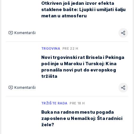
Otkriven još jedan izvor efekta
staklene bašte: Ljupki i umiljati šalju
metan u atmosferu
Komentariši
TRGOVINA
PRE 22 H
Novi trgovinski rat Brisela i Pekinga
počinje u Maroku i Turskoj: Kina
pronašla novi put do evropskog
tržišta
Komentariši
TRŽIŠTE RADA
PRE 18 H
Buka na radnom mestu pogađa
zaposlene u Nemačkoj: Šta radnici
žele?