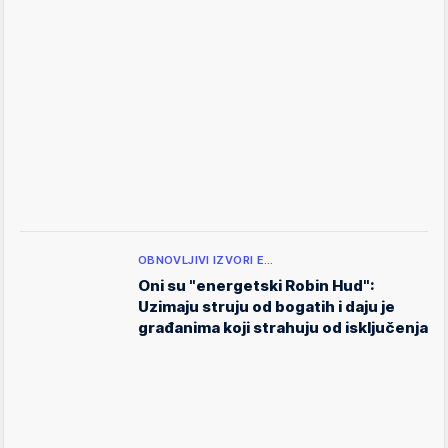
OBNOVLJIVI IZVORI E…
Oni su "energetski Robin Hud":
Uzimaju struju od bogatih i daju je
građanima koji strahuju od isključenja