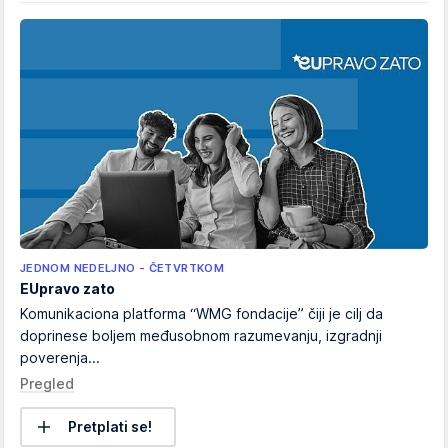
JEDNOM NEDELJNO - ČETVRTKOM
EUpravo zato
Komunikaciona platforma “WMG fondacije” čiji je cilj da
doprinese boljem međusobnom razumevanju, izgradnji
poverenja...
Pregled
Pretplati se!