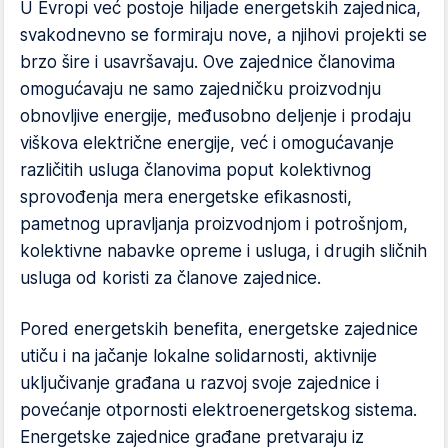
U Evropi već postoje hiljade energetskih zajednica,
svakodnevno se formiraju nove, a njihovi projekti se
brzo šire i usavršavaju. Ove zajednice članovima
omogućavaju ne samo zajedničku proizvodnju
obnovljive energije, međusobno deljenje i prodaju
viškova električne energije, već i omogućavanje
različitih usluga članovima poput kolektivnog
sprovođenja mera energetske efikasnosti,
pametnog upravljanja proizvodnjom i potrošnjom,
kolektivne nabavke opreme i usluga, i drugih sličnih
usluga od koristi za članove zajednice.
Pored energetskih benefita, energetske zajednice
utiču i na jačanje lokalne solidarnosti, aktivnije
uključivanje građana u razvoj svoje zajednice i
povećanje otpornosti elektroenergetskog sistema.
Energetske zajednice građane pretvaraju iz