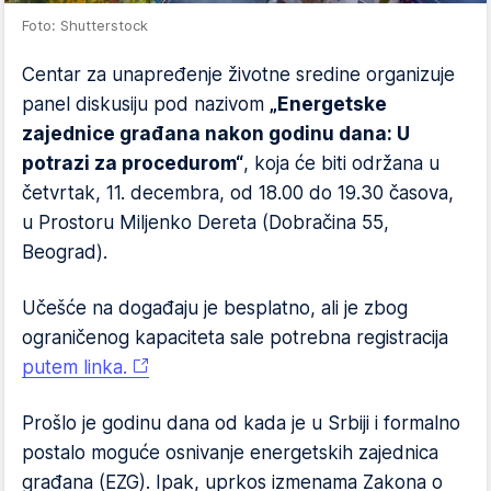
Foto: Shutterstock
Centar za unapređenje životne sredine organizuje
panel diskusiju pod nazivom
„Energetske
zajednice građana nakon godinu dana: U
potrazi za procedurom“
, koja će biti održana u
četvrtak, 11. decembra, od 18.00 do 19.30 časova,
u Prostoru Miljenko Dereta (Dobračina 55,
Beograd).
Učešće na događaju je besplatno, ali je zbog
ograničenog kapaciteta sale potrebna registracija
putem linka.
Prošlo je godinu dana od kada je u Srbiji i formalno
postalo moguće osnivanje energetskih zajednica
građana (EZG). Ipak, uprkos izmenama Zakona o