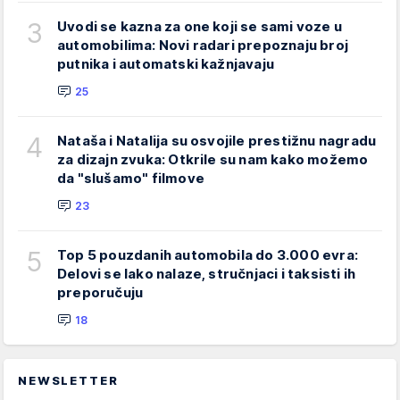
3
Uvodi se kazna za one koji se sami voze u
automobilima: Novi radari prepoznaju broj
putnika i automatski kažnjavaju
25
4
Nataša i Natalija su osvojile prestižnu nagradu
za dizajn zvuka: Otkrile su nam kako možemo
da "slušamo" filmove
23
5
Top 5 pouzdanih automobila do 3.000 evra:
Delovi se lako nalaze, stručnjaci i taksisti ih
preporučuju
18
NEWSLETTER