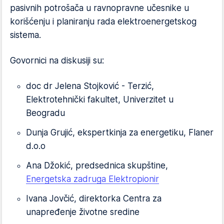
pasivnih potrošača u ravnopravne učesnike u
korišćenju i planiranju rada elektroenergetskog
sistema.
Govornici na diskusiji su:
doc dr Jelena Stojković - Terzić,
Elektrotehnički fakultet, Univerzitet u
Beogradu
Dunja Grujić, ekspertkinja za energetiku, Flaner
d.o.o
Ana Džokić, predsednica skupštine,
Energetska zadruga Elektropionir
Ivana Jovčić, direktorka Centra za
unapređenje životne sredine