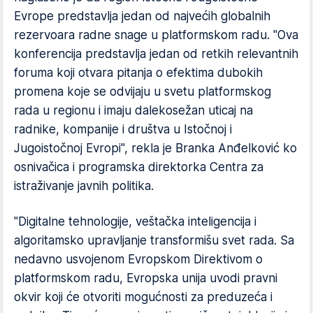
Evrope predstavlja jedan od najvećih globalnih
rezervoara radne snage u platformskom radu. "Ova
konferencija predstavlja jedan od retkih relevantnih
foruma koji otvara pitanja o efektima dubokih
promena koje se odvijaju u svetu platformskog
rada u regionu i imaju dalekosežan uticaj na
radnike, kompanije i društva u Istočnoj i
Jugoistočnoj Evropi", rekla je Branka Anđelković ko
osnivačica i programska direktorka Centra za
istraživanje javnih politika.
"Digitalne tehnologije, veštačka inteligencija i
algoritamsko upravljanje transformišu svet rada. Sa
nedavno usvojenom Evropskom Direktivom o
platformskom radu, Evropska unija uvodi pravni
okvir koji će otvoriti mogućnosti za preduzeća i