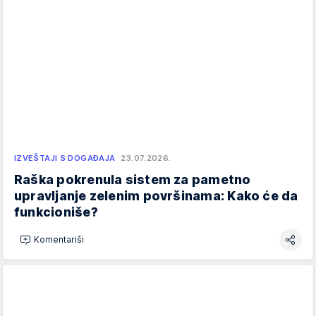
IZVEŠTAJI S DOGAĐAJA
23.07.2026.
Raška pokrenula sistem za pametno
upravljanje zelenim površinama: Kako će da
funkcioniše?
Komentariši