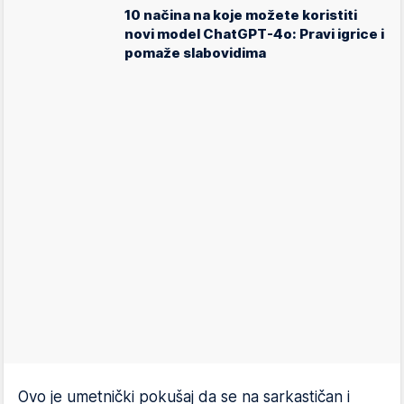
10 načina na koje možete koristiti
novi model ChatGPT-4o: Pravi igrice i
pomaže slabovidima
Ovo je umetnički pokušaj da se na sarkastičan i