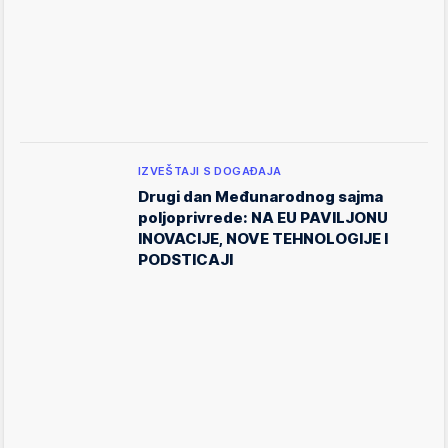
IZVEŠTAJI S DOGAĐAJA
Drugi dan Međunarodnog sajma
poljoprivrede: NA EU PAVILJONU
INOVACIJE, NOVE TEHNOLOGIJE I
PODSTICAJI