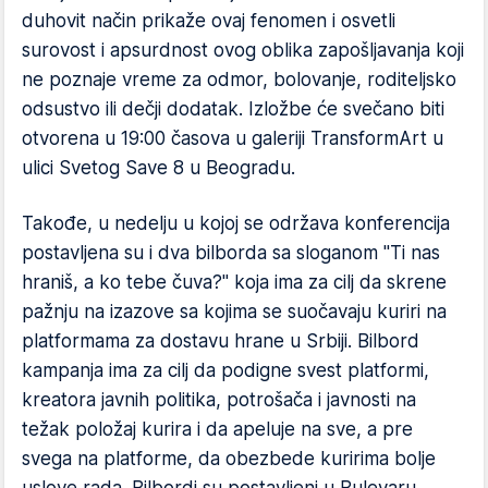
duhovit način prikaže ovaj fenomen i osvetli
surovost i apsurdnost ovog oblika zapošljavanja koji
ne poznaje vreme za odmor, bolovanje, roditeljsko
odsustvo ili dečji dodatak. Izložbe će svečano biti
otvorena u 19:00 časova u galeriji TransformArt u
ulici Svetog Save 8 u Beogradu.
Takođe, u nedelju u kojoj se održava konferencija
postavljena su i dva bilborda sa sloganom "Ti nas
hraniš, a ko tebe čuva?" koja ima za cilj da skrene
pažnju na izazove sa kojima se suočavaju kuriri na
platformama za dostavu hrane u Srbiji. Bilbord
kampanja ima za cilj da podigne svest platformi,
kreatora javnih politika, potrošača i javnosti na
težak položaj kurira i da apeluje na sve, a pre
svega na platforme, da obezbede kuririma bolje