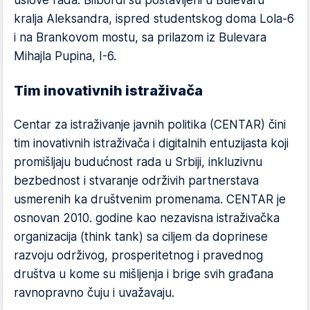
uslove rada. Bilbordi su postavljeni u Bulevaru
kralja Aleksandra, ispred studentskog doma Lola-6
i na Brankovom mostu, sa prilazom iz Bulevara
Mihajla Pupina, I-6.
Tim inovativnih istraživača
Centar za istraživanje javnih politika (CENTAR) čini
tim inovativnih istraživača i digitalnih entuzijasta koji
promišljaju budućnost rada u Srbiji, inkluzivnu
bezbednost i stvaranje održivih partnerstava
usmerenih ka društvenim promenama. CENTAR je
osnovan 2010. godine kao nezavisna istraživačka
organizacija (think tank) sa ciljem da doprinese
razvoju održivog, prosperitetnog i pravednog
društva u kome su mišljenja i brige svih građana
ravnopravno čuju i uvažavaju.