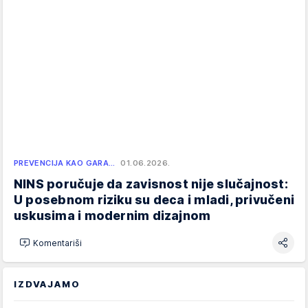
PREVENCIJA KAO GARA…
01.06.2026.
NINS poručuje da zavisnost nije slučajnost:
U posebnom riziku su deca i mladi, privučeni
uskusima i modernim dizajnom
Komentariši
IZDVAJAMO