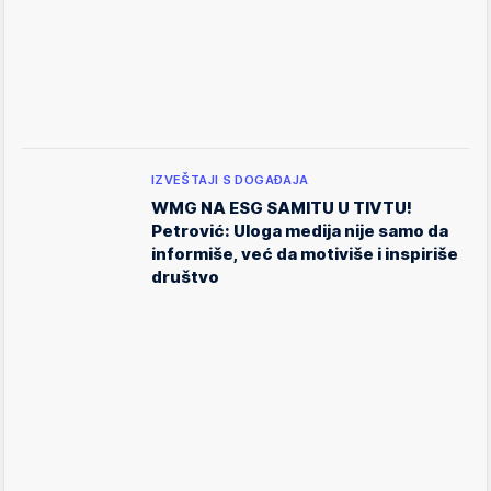
IZVEŠTAJI S DOGAĐAJA
WMG NA ESG SAMITU U TIVTU!
Petrović: Uloga medija nije samo da
informiše, već da motiviše i inspiriše
društvo