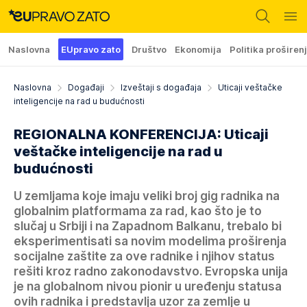
Naslovna
EUpravo zato
Društvo
Ekonomija
Politika proširen
Naslovna
Događaji
Izveštaji s događaja
Uticaji veštačke
inteligencije na rad u budućnosti
REGIONALNA KONFERENCIJA: Uticaji
veštačke inteligencije na rad u
budućnosti
U zemljama koje imaju veliki broj gig radnika na
globalnim platformama za rad, kao što je to
slučaj u Srbiji i na Zapadnom Balkanu, trebalo bi
eksperimentisati sa novim modelima proširenja
socijalne zaštite za ove radnike i njihov status
rešiti kroz radno zakonodavstvo. Evropska unija
je na globalnom nivou pionir u uređenju statusa
ovih radnika i predstavlja uzor za zemlje u