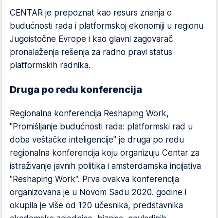
CENTAR je prepoznat kao resurs znanja o
budućnosti rada i platformskoj ekonomiji u regionu
Jugoistočne Evrope i kao glavni zagovarač
pronalaženja rešenja za radno pravi status
platformskih radnika.
Druga po redu konferencija
Regionalna konferencija Reshaping Work,
"Promišljanje budućnosti rada: platformski rad u
doba veštačke inteligencije" je druga po redu
regionalna konferencija koju organizuju Centar za
istraživanje javnih politika i amsterdamska incijativa
"Reshaping Work". Prva ovakva konferencija
organizovana je u Novom Sadu 2020. godine i
okupila je više od 120 učesnika, predstavnika