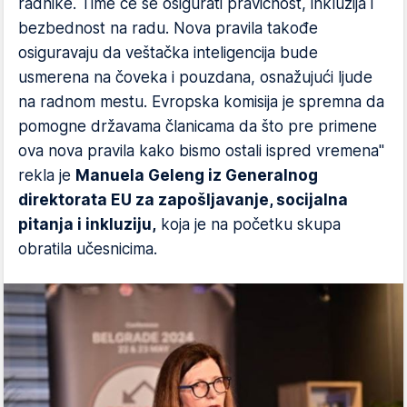
radnike. Time će se osigurati pravičnost, inkluzija i
bezbednost na radu. Nova pravila takođe
osiguravaju da veštačka inteligencija bude
usmerena na čoveka i pouzdana, osnažujući ljude
na radnom mestu. Evropska komisija je spremna da
pomogne državama članicama da što pre primene
ova nova pravila kako bismo ostali ispred vremena"
rekla je
Manuela Geleng iz Generalnog
direktorata EU za zapošljavanje, socijalna
pitanja i inkluziju,
koja je na početku skupa
obratila učesnicima.