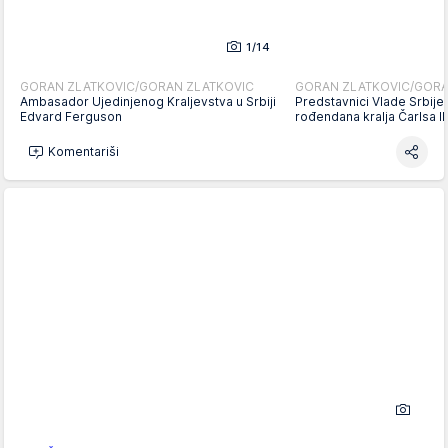
1/14
GORAN ZLATKOVIC/GORAN ZLATKOVIC
GORAN ZLATKOVIC/GORA
Ambasador Ujedinjenog Kraljevstva u Srbiji
Predstavnici Vlade Srbije
Edvard Ferguson
rođendana kralja Čarlsa I
Komentariši