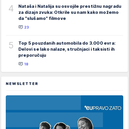
4
Nataša i Natalija su osvojile prestižnu nagradu
za dizajn zvuka: Otkrile su nam kako možemo
da "slušamo" filmove
23
5
Top 5 pouzdanih automobila do 3.000 evra:
Delovi se lako nalaze, stručnjaci i taksisti ih
preporučuju
18
NEWSLETTER