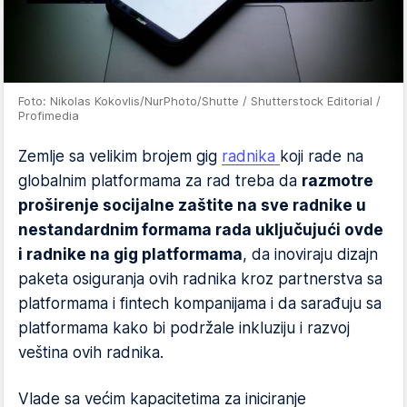
Foto: Nikolas Kokovlis/NurPhoto/Shutte / Shutterstock Editorial /
Profimedia
Zemlje sa velikim brojem gig
radnika
koji rade na
globalnim platformama za rad treba da
razmotre
proširenje socijalne zaštite na sve radnike u
nestandardnim formama rada uključujući ovde
i radnike na gig platformama
, da inoviraju dizajn
paketa osiguranja ovih radnika kroz partnerstva sa
platformama i fintech kompanijama i da sarađuju sa
platformama kako bi podržale inkluziju i razvoj
veština ovih radnika.
Vlade sa većim kapacitetima za iniciranje