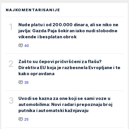
NAJKOMENTARISANIJE
1
Nude platu i od 200.000 dinara, ali se niko ne
javlja: Gazda Paja šokiran iako nudi slobodne
vikende i besplatan obrok
40
2
Zašto su čepovi pričvršćeni za flašu?
Direktiva EU koja je razbesnela Evropljane i te
kako opravdana
35
3
Uvodi se kazna za one koji se sami voze u
automobilima: Novi radari prepoznaju broj
putnika i automatski kažnjavaju
25