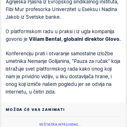
Agnješka Pjasna iz Evropskog sindikalnog instituta,
Fibi Mur profesorka Univerzitet u Eseksu i Nadina
Jakob iz Svetske banke.
O platformskom radu u praksi i iz ugla kompanija
govorio je
Viliam Bental, globalni direktor Glovo.
Konferenciju prati i otvaranje samostalne izložbe
umetnika Nemanje Golijanina, "Pauza za ručak" koja
istražuje svet platformskog rada kako onog koji
nam je prividno vidljiv, u liku dostavljača hrane, i
onog koji izmiče našem pogledu jer se odvija na
internetu, u četiri zida.
MOŽDA ĆE VAS ZANIMATI
VEŠTAČKA INTELIGENC…