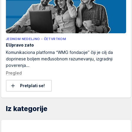
JEDNOM NEDELJNO - ČETVRTKOM
EUpravo zato
Komunikaciona platforma “WMG fondacije” čiji je cilj da
doprinese boljem međusobnom razumevanju, izgradnji
poverenja...
Pregled
Pretplati se!
Iz kategorije