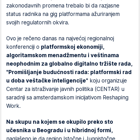
zakonodavnih promena trebalo bi da razjasne
status radnika na gig platformama ažuriranjem
svojih regulatornih okvira.
Ovo je rečeno danas na najvećoj regionalnoj
konferenciji o
platformskoj ekonomiji,
algoritamskom menadžmentu i veštinama
neophodnim za globalno digitalno tržište rada,
"Promišljanje budućnosti rada: platformski rad
u doba veštačke inteligencije"
koju organizuje
Centar za istraživanje javnih politika (CENTAR) u
saradnji sa amsterdamskom inicijativom Reshaping
Work.
Na skupu na kojem se okupilo preko sto
učesnika u Beogradu i u hibridnoj formi,
naglašeno je da region Istočne i Jugoistočne