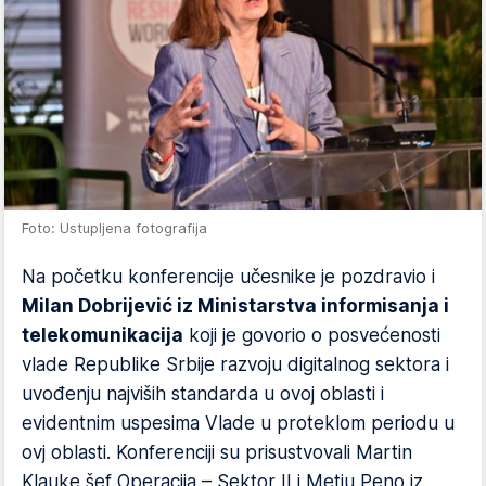
Foto: Ustupljena fotografija
Na početku konferencije učesnike je pozdravio i
Milan Dobrijević iz Ministarstva informisanja i
telekomunikacija
koji je govorio o posvećenosti
vlade Republike Srbije razvoju digitalnog sektora i
uvođenju najviših standarda u ovoj oblasti i
evidentnim uspesima Vlade u proteklom periodu u
ovj oblasti. Konferenciji su prisustvovali Martin
Klauke šef Operacija – Sektor II i Metju Peno iz