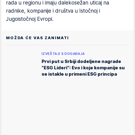
rada u regionu i imaju dalekosežan uticaj na
radnike, kompanije i društva u Istočnoj i
Jugoistočnoj Evropi.
MOŽDA ĆE VAS ZANIMATI
IZVEŠTAJI S DOGAĐAJA
Prvi put u Srbiji dodeljene nagrade
"ESG Lideri": Evo i koje kompanije su
se istakle u primeni ESG principa