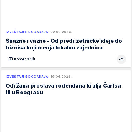
IZVEŠTAJI S DOGAĐAJA
22.06.2026.
Snažne i važne - Od preduzetničke ideje do
biznisa koji menja lokalnu zajednicu
Komentariši
IZVEŠTAJI S DOGAĐAJA
19.06.2026.
Održana proslava rođendana kralja Čarlsa
III u Beogradu