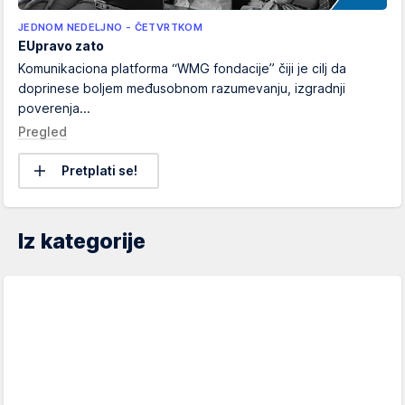
JEDNOM NEDELJNO - ČETVRTKOM
EUpravo zato
Komunikaciona platforma “WMG fondacije” čiji je cilj da
doprinese boljem međusobnom razumevanju, izgradnji
poverenja...
Pregled
Pretplati se!
Iz kategorije