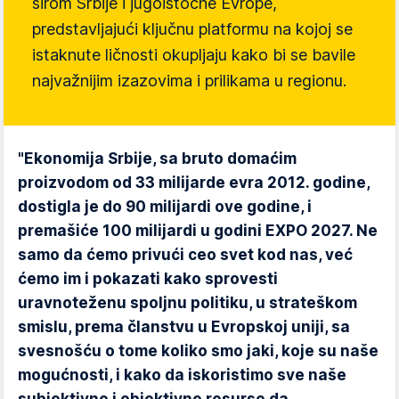
širom Srbije i jugoistočne Evrope,
predstavljajući ključnu platformu na kojoj se
istaknute ličnosti okupljaju kako bi se bavile
najvažnijim izazovima i prilikama u regionu.
"Ekonomija Srbije, sa bruto domaćim
proizvodom od 33 milijarde evra 2012. godine,
dostigla je do 90 milijardi ove godine, i
premašiće 100 milijardi u godini EXPO 2027. Ne
samo da ćemo privući ceo svet kod nas, već
ćemo im i pokazati kako sprovesti
uravnoteženu spoljnu politiku, u strateškom
smislu, prema članstvu u Evropskoj uniji, sa
svesnošću o tome koliko smo jaki, koje su naše
mogućnosti, i kako da iskoristimo sve naše