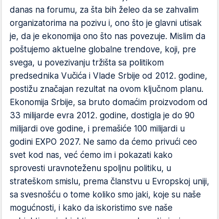
danas na forumu, za šta bih želeo da se zahvalim
organizatorima na pozivu i, ono što je glavni utisak
je, da je ekonomija ono što nas povezuje. Mislim da
poštujemo aktuelne globalne trendove, koji, pre
svega, u povezivanju tržišta sa politikom
predsednika Vučića i Vlade Srbije od 2012. godine,
postižu značajan rezultat na ovom ključnom planu.
Ekonomija Srbije, sa bruto domaćim proizvodom od
33 milijarde evra 2012. godine, dostigla je do 90
milijardi ove godine, i premašiće 100 milijardi u
godini EXPO 2027. Ne samo da ćemo privući ceo
svet kod nas, već ćemo im i pokazati kako
sprovesti uravnoteženu spoljnu politiku, u
strateškom smislu, prema članstvu u Evropskoj uniji,
sa svesnošću o tome koliko smo jaki, koje su naše
mogućnosti, i kako da iskoristimo sve naše