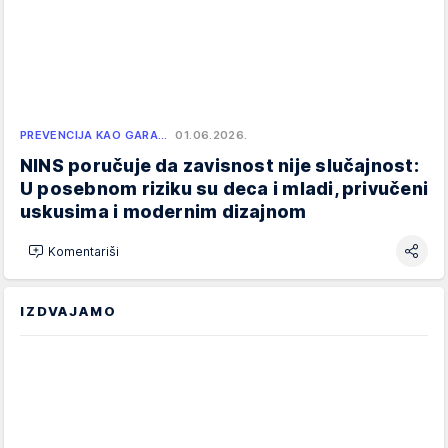
PREVENCIJA KAO GARA…
01.06.2026.
NINS poručuje da zavisnost nije slučajnost:
U posebnom riziku su deca i mladi, privučeni
uskusima i modernim dizajnom
Komentariši
IZDVAJAMO