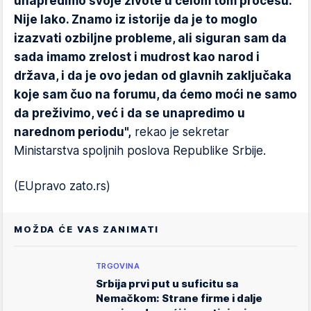
unapredimo svoje živote u celom tom procesu.
Nije lako. Znamo iz istorije da je to moglo
izazvati ozbiljne probleme, ali siguran sam da
sada imamo zrelost i mudrost kao narod i
država, i da je ovo jedan od glavnih zaključaka
koje sam čuo na forumu, da ćemo moći ne samo
da preživimo, već i da se unapredimo u
narednom periodu",
rekao je sekretar
Ministarstva spoljnih poslova Republike Srbije.
(EUpravo zato.rs)
MOŽDA ĆE VAS ZANIMATI
TRGOVINA
Srbija prvi put u suficitu sa
Nemačkom: Strane firme i dalje