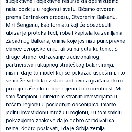
subjektivne i objektivne resurse da optimizujemo
našu poziciju u regionu i svetu. Bićemo otvoreni
prema Berlinskom procesu, Otvorenim Balkanu,
Mini Šengenu, kao formatu koji će obezbediti
ubrzanje protoka ljudi, roba i kapitala ka zemljama
Zapadnog Balkana, onima koje još nisu punopravne
članice Evropske unije, ali su na putu ka tome. S
druge strane, održavanje tradicionalnog
partnerstva i ukupnog strateškog balansiranja,
mislim da je to model koji se pokazao uspešnim, i to
se može videti kroz standard života građana i kroz
poziciju naše ekonomije i njenu konkurentnost. Mi
smo šampioni u direktnim stranim investicijama u
našem regionu u poslednjim decenijama. Imamo
jedinu investicionu mrežu u regionu, i u tom smislu
pokazujemo znakove da je dobro sarađivati sa
nama, dobro poslovati, i da je Srbija zemlja