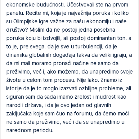
ekonomske budućnosti. Učestvovali ste na prvom
panelu. Recite mi, koja je najvažnija poruka i koliko
su Olimpijske igre važne za našu ekonomiju i naše
društvo? Mislim da ne postoji jedna posebna
poruka koju bi izdvojili, ali postoji dominantan ton, a
to je, pre svega, da je sve u turbulenciji, da je
dinamika globalnih događaja takva da veliki igraju, a
da mi mali moramo pronaći načine ne samo da
preživimo, već i, ako možemo, da unapredimo svoje
živote u celom tom procesu. Nije lako. Znamo iz
istorije da je to moglo izazvati ozbiljne probleme, ali
siguran sam da sada imamo zrelost i mudrost kao
narod i država, i da je ovo jedan od glavnih
zaključaka koje sam čuo na forumu, da ćemo moći
ne samo da preživimo, već i da se unapredimo u
narednom periodu.