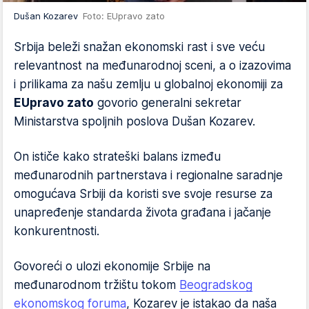
Dušan Kozarev
Foto: EUpravo zato
Srbija beleži snažan ekonomski rast i sve veću
relevantnost na međunarodnoj sceni, a o izazovima
i prilikama za našu zemlju u globalnoj ekonomiji za
EUpravo zato
govorio generalni sekretar
Ministarstva spoljnih poslova Dušan Kozarev.
On ističe kako strateški balans između
međunarodnih partnerstava i regionalne saradnje
omogućava Srbiji da koristi sve svoje resurse za
unapređenje standarda života građana i jačanje
konkurentnosti.
Govoreći o ulozi ekonomije Srbije na
međunarodnom tržištu tokom
Beogradskog
ekonomskog foruma
, Kozarev je istakao da naša