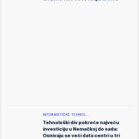
INFORMATIČKE TEHNOL…
Tehnološki div pokreće najveću
investiciju u Nemačkoj do sada:
Osnivaju se veći data centri u tri