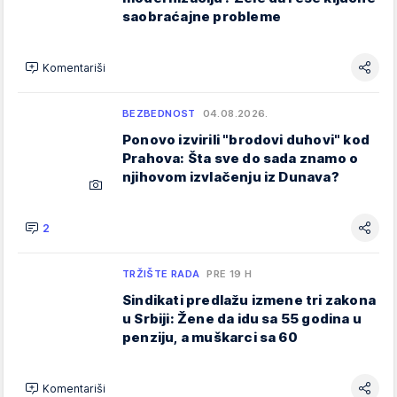
saobraćajne probleme
Komentariši
BEZBEDNOST
04.08.2026.
Ponovo izvirili "brodovi duhovi" kod
Prahova: Šta sve do sada znamo o
njihovom izvlačenju iz Dunava?
2
TRŽIŠTE RADA
PRE 19 H
Sindikati predlažu izmene tri zakona
u Srbiji: Žene da idu sa 55 godina u
penziju, a muškarci sa 60
Komentariši