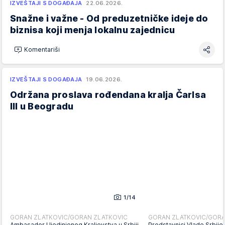
IZVEŠTAJI S DOGAĐAJA
22.06.2026.
Snažne i važne - Od preduzetničke ideje do
biznisa koji menja lokalnu zajednicu
Komentariši
IZVEŠTAJI S DOGAĐAJA
19.06.2026.
Održana proslava rođendana kralja Čarlsa
III u Beogradu
1/14
GORAN ZLATKOVIC/GORAN ZLATKOVIC
GORAN ZLATKOVIC/GORA
Ambasador Ujedinjenog Kraljevstva u Srbiji
Predstavnici Vlade Srbije