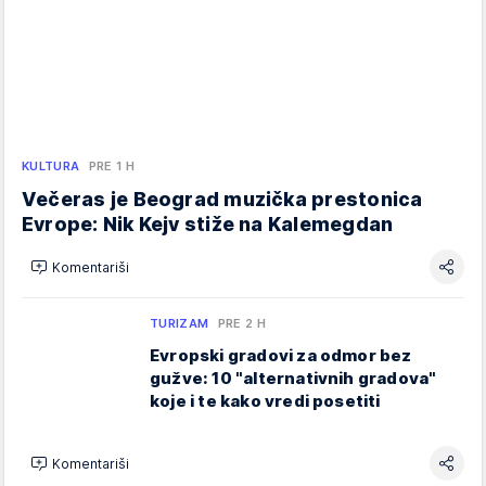
KULTURA
PRE 1 H
Večeras je Beograd muzička prestonica
Evrope: Nik Kejv stiže na Kalemegdan
Komentariši
TURIZAM
PRE 2 H
Evropski gradovi za odmor bez
gužve: 10 "alternativnih gradova"
koje i te kako vredi posetiti
Komentariši