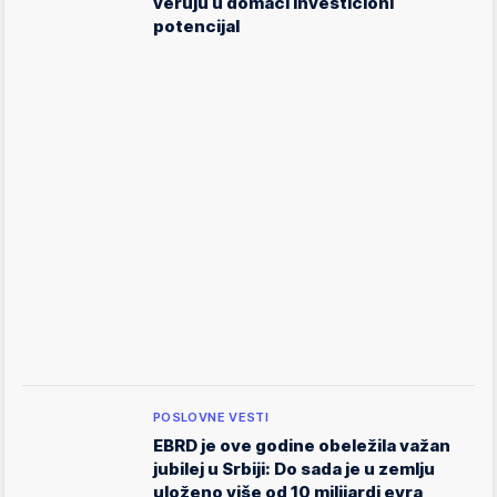
veruju u domaći investicioni
potencijal
POSLOVNE VESTI
EBRD je ove godine obeležila važan
jubilej u Srbiji: Do sada je u zemlju
uloženo više od 10 milijardi evra