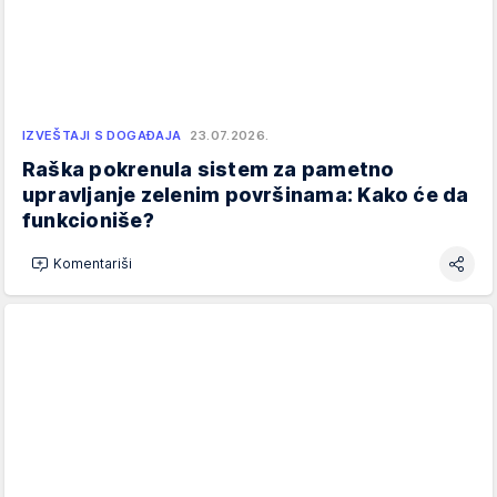
IZVEŠTAJI S DOGAĐAJA
23.07.2026.
Raška pokrenula sistem za pametno
upravljanje zelenim površinama: Kako će da
funkcioniše?
Komentariši