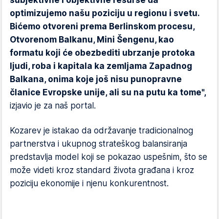
subjektivne i objektivne resurse da
optimizujemo našu poziciju u regionu i svetu.
Bićemo otvoreni prema Berlinskom procesu,
Otvorenom Balkanu, Mini Šengenu, kao
formatu koji će obezbediti ubrzanje protoka
ljudi, roba i kapitala ka zemljama Zapadnog
Balkana, onima koje još nisu punopravne
članice Evropske unije, ali su na putu ka tome",
izjavio je za naš portal.
Kozarev je istakao da održavanje tradicionalnog
partnerstva i ukupnog strateškog balansiranja
predstavlja model koji se pokazao uspešnim, što se
može videti kroz standard života građana i kroz
poziciju ekonomije i njenu konkurentnost.