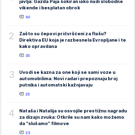
javlja: Gazda Paja šokiran iako nudi slobodne
vikende i besplatan obrok
40
2
Zašto su čepovi pričvršćeni za flašu?
Direktiva EU koja je razbesnela Evropljane i te
kako opravdana
35
3
Uvodi se kazna za one koji se sami voze u
automobilima: Novi radari prepoznaju broj
putnika i automatski kažnjavaju
25
4
Nataša i Natalija su osvojile prestižnu nagradu
za dizajn zvuka: Otkrile su nam kako možemo
da "slušamo" filmove
23