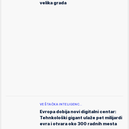
velika grada
VEŠTAČKA INTELIGENC…
Evropa dobija novi digitalni centar:
Tehnkološki gigant ulaže pet milijardi
evra i otvara oko 300 radnih mesta