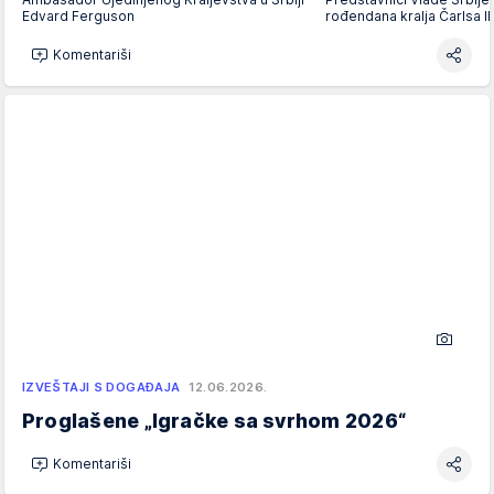
Edvard Ferguson
rođendana kralja Čarlsa I
Komentariši
IZVEŠTAJI S DOGAĐAJA
12.06.2026.
Proglašene „Igračke sa svrhom 2026“
Komentariši