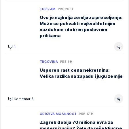
TURIZAM
PRE 20 H
Ovo je najbolja zemlja za preseljenje:
Može se pohvaliti najkvalitetnijim
vazduhom i dobrim poslovnim
prilikama
1
TRGOVINA
PRE 1 H
Usporen rast cena nekretnina:
Velika razlika na zapadu i jugu zemlje
Komentariši
ODRŽIVA MOBILNOST
PRE 17 H
Zagreb dobija 70 miliona evra za
modernizaciju? Žele da reše ključne