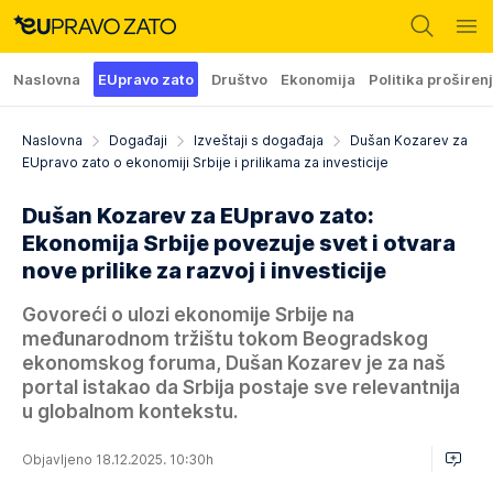
Naslovna
EUpravo zato
Društvo
Ekonomija
Politika proširen
Naslovna
Događaji
Izveštaji s događaja
Dušan Kozarev za
EUpravo zato o ekonomiji Srbije i prilikama za investicije
Dušan Kozarev za EUpravo zato:
Ekonomija Srbije povezuje svet i otvara
nove prilike za razvoj i investicije
Govoreći o ulozi ekonomije Srbije na
međunarodnom tržištu tokom Beogradskog
ekonomskog foruma, Dušan Kozarev je za naš
portal istakao da Srbija postaje sve relevantnija
u globalnom kontekstu.
Objavljeno 18.12.2025. 10:30h