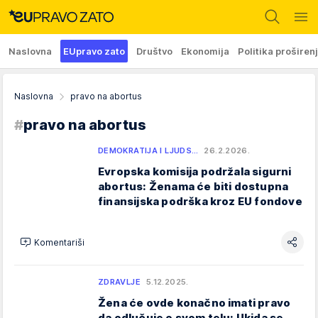
Naslovna
EUpravo zato
Društvo
Ekonomija
Politika proširen
Naslovna
pravo na abortus
#
pravo na abortus
DEMOKRATIJA I LJUDS…
26.2.2026.
Evropska komisija podržala sigurni
abortus: Ženama će biti dostupna
finansijska podrška kroz EU fondove
Komentariši
ZDRAVLJE
5.12.2025.
Žena će ovde konačno imati pravo
da odlučuje o svom telu: Ukida se