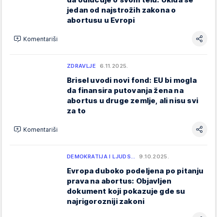
jedan od najstrožih zakona o
abortusu u Evropi
Komentariši
ZDRAVLJE
6.11.2025.
Brisel uvodi novi fond: EU bi mogla
da finansira putovanja žena na
abortus u druge zemlje, ali nisu svi
za to
Komentariši
DEMOKRATIJA I LJUDS…
9.10.2025.
Evropa duboko podeljena po pitanju
prava na abortus: Objavljen
dokument koji pokazuje gde su
najrigorozniji zakoni