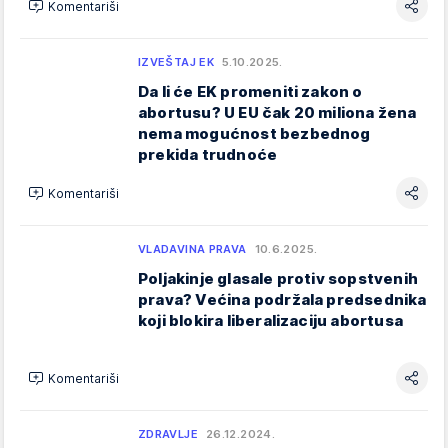
Komentariši
IZVEŠTAJ EK
5.10.2025.
Da li će EK promeniti zakon o
abortusu? U EU čak 20 miliona žena
nema mogućnost bezbednog
prekida trudnoće
Komentariši
VLADAVINA PRAVA
10.6.2025.
Poljakinje glasale protiv sopstvenih
prava? Većina podržala predsednika
koji blokira liberalizaciju abortusa
Komentariši
ZDRAVLJE
26.12.2024.