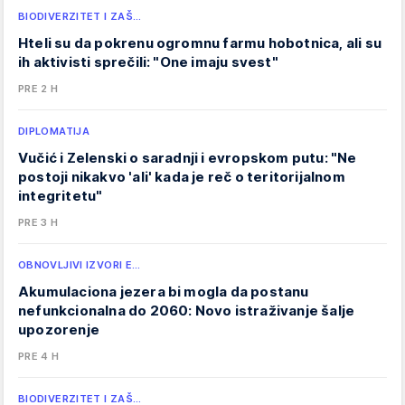
BIODIVERZITET I ZAŠ…
Hteli su da pokrenu ogromnu farmu hobotnica, ali su
ih aktivisti sprečili: "One imaju svest"
PRE 2 H
DIPLOMATIJA
Vučić i Zelenski o saradnji i evropskom putu: "Ne
postoji nikakvo 'ali' kada je reč o teritorijalnom
integritetu"
PRE 3 H
OBNOVLJIVI IZVORI E…
Akumulaciona jezera bi mogla da postanu
nefunkcionalna do 2060: Novo istraživanje šalje
upozorenje
PRE 4 H
BIODIVERZITET I ZAŠ…