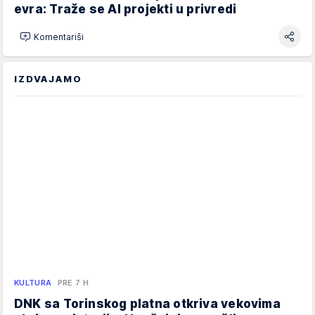
evra: Traže se AI projekti u privredi
Komentariši
IZDVAJAMO
KULTURA
PRE 7 H
DNK sa Torinskog platna otkriva vekovima