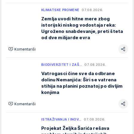
KLIMATSKE PROMENE
07.08.2026.
Zemlja uvodi hitne mere zbog
istorijski niskog vodostaja reka:
Ugroženo snabdevanje, preti šteta
od dve milijarde evra
Komentariši
BIODIVERZITET I ZAŠ…
07.08.2026.
Vatrogasci čine sve da odbrane
dolinu Nemanjića: Širi se vatrena
stihija na planini poznatoj po divljim
konjima
Komentariši
ISTRAŽIVANJA I INOV…
07.08.2026.
Projekat Željka Šarića rešava