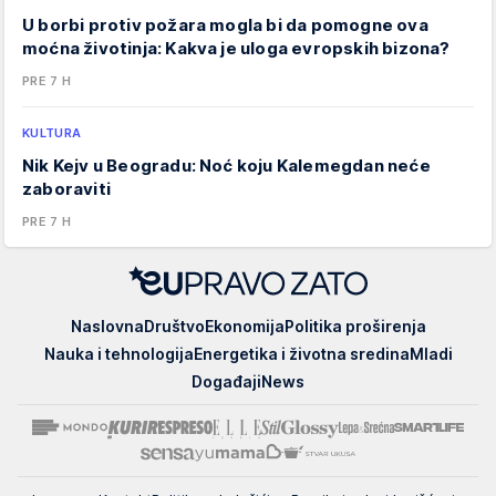
U borbi protiv požara mogla bi da pomogne ova
moćna životinja: Kakva je uloga evropskih bizona?
PRE 7 H
KULTURA
Nik Kejv u Beogradu: Noć koju Kalemegdan neće
zaboraviti
PRE 7 H
EUpravo
Naslovna
Društvo
Ekonomija
Politika proširenja
zato
Nauka i tehnologija
Energetika i životna sredina
Mladi
Događaji
News