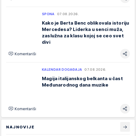
SPONA
07.08.2026.
Kako je Berta Benc oblikovala istoriju
Mercedesa? Liderka u senci muža,
zaslužna za klasu kojoj se ceo svet
divi
Komentariši
KALENDAR DOGAĐAJA
07.08.2026.
Magija italijanskog belkanta u čast
Međunarodnog dana muzike
Komentariši
NAJNOVIJE