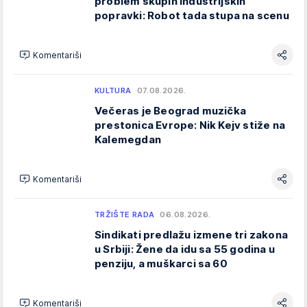
problem skupih industrijskih
popravki: Robot tada stupa na scenu
Komentariši
KULTURA
07.08.2026.
Večeras je Beograd muzička
prestonica Evrope: Nik Kejv stiže na
Kalemegdan
Komentariši
TRŽIŠTE RADA
06.08.2026.
Sindikati predlažu izmene tri zakona
u Srbiji: Žene da idu sa 55 godina u
penziju, a muškarci sa 60
Komentariši