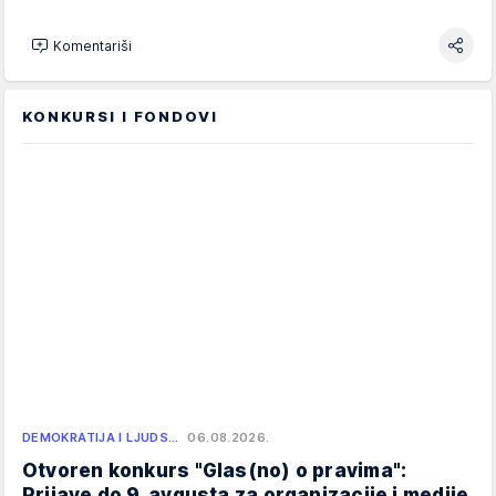
Komentariši
KONKURSI I FONDOVI
DEMOKRATIJA I LJUDS…
06.08.2026.
Otvoren konkurs "Glas(no) o pravima":
Prijave do 9. avgusta za organizacije i medije