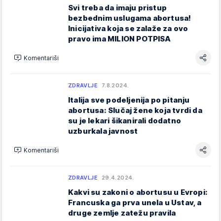
Svi treba da imaju pristup
bezbednim uslugama abortusa!
Inicijativa koja se zalaže za ovo
pravo ima MILION POTPISA
Komentariši
ZDRAVLJE
7.8.2024.
Italija sve podeljenija po pitanju
abortusa: Slučaj žene koja tvrdi da
su je lekari šikanirali dodatno
uzburkala javnost
Komentariši
ZDRAVLJE
29.4.2024.
Kakvi su zakoni o abortusu u Evropi:
Francuska ga prva unela u Ustav, a
druge zemlje zatežu pravila