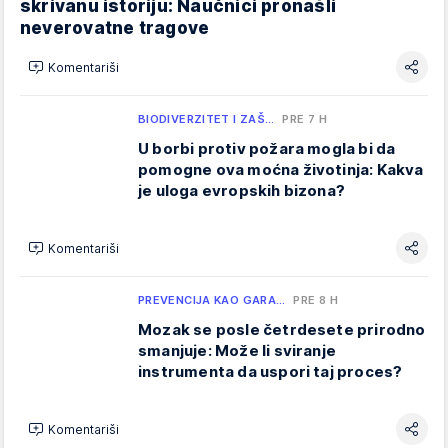
skrivanu istoriju: Naučnici pronašli
neverovatne tragove
Komentariši
BIODIVERZITET I ZAŠ…
PRE 7 H
U borbi protiv požara mogla bi da
pomogne ova moćna životinja: Kakva
je uloga evropskih bizona?
Komentariši
PREVENCIJA KAO GARA…
PRE 8 H
Mozak se posle četrdesete prirodno
smanjuje: Može li sviranje
instrumenta da uspori taj proces?
Komentariši