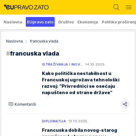
Naslovna
EUpravo zato
Društvo
Ekonomija
Politika proširen
Naslovna
francuska vlada
#
francuska vlada
ISTRAŽIVANJA I INOV…
14.10.2025.
Kako politička nestabilnost u
Francuskoj ugrožava tehnološki
razvoj: "Privrednici se osećaju
napušteno od strane države"
Komentariši
DIPLOMATIJA
13.10.2025.
Francuska dobila novog-starog