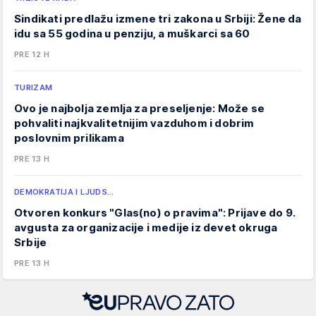
Sindikati predlažu izmene tri zakona u Srbiji: Žene da
idu sa 55 godina u penziju, a muškarci sa 60
PRE 12 H
TURIZAM
Ovo je najbolja zemlja za preseljenje: Može se
pohvaliti najkvalitetnijim vazduhom i dobrim
poslovnim prilikama
PRE 13 H
DEMOKRATIJA I LJUDS…
Otvoren konkurs "Glas(no) o pravima": Prijave do 9.
avgusta za organizacije i medije iz devet okruga
Srbije
PRE 13 H