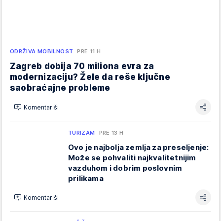
ODRŽIVA MOBILNOST
PRE 11 H
Zagreb dobija 70 miliona evra za
modernizaciju? Žele da reše ključne
saobraćajne probleme
Komentariši
TURIZAM
PRE 13 H
Ovo je najbolja zemlja za preseljenje:
Može se pohvaliti najkvalitetnijim
vazduhom i dobrim poslovnim
prilikama
Komentariši