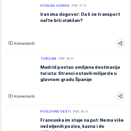
FOSILNA GORIVA
PRE 17 H
Iran ima dogovor: Da li će transport
nafte biti olakšan?
Komentariši
TURIZAM
PRE 16 H
Madrid postao omiljena destinacija
turista: Stranci ostavili milijarde u
glavnom gradu Španije
Komentariši
POSLOVNE VESTI
PRE 18 H
Francuska im staje na put: Nema više
neželjenih poziva, kazna i do