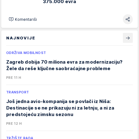
375.000 evra
Komentariši
NAJNOVIJE
ODRŽIVA MOBILNOST
Zagreb dobija 70 miliona evra za modernizaciju?
Žele da reše ključne saobraćajne probleme
PRE 11 H
TRANSPORT
Još jedna avio-kompanija se povlači iz Niša:
Destinacije se ne prikazuju ni za letnju, a ni za
predstojeću zimsku sezonu
PRE 12 H
TRŽIŠTE RADA