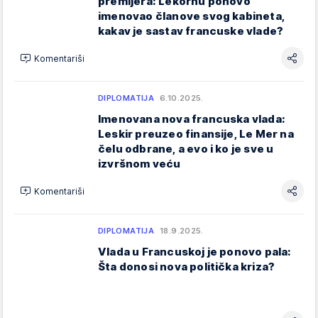
premijera: Lekornu ponovo
imenovao članove svog kabineta,
kakav je sastav francuske vlade?
Komentariši
DIPLOMATIJA
6.10.2025.
Imenovana nova francuska vlada:
Leskir preuzeo finansije, Le Mer na
čelu odbrane, a evo i ko je sve u
izvršnom veću
Komentariši
DIPLOMATIJA
18.9.2025.
Vlada u Francuskoj je ponovo pala:
Šta donosi nova politička kriza?