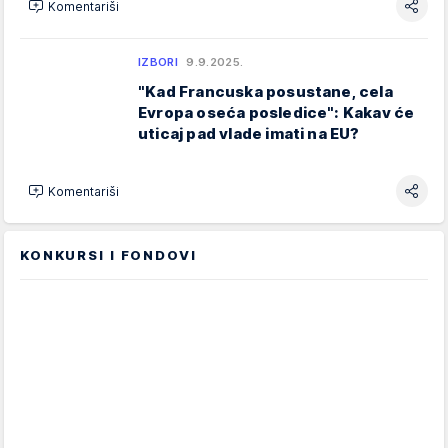
Komentariši
IZBORI
9.9.2025.
"Kad Francuska posustane, cela
Evropa oseća posledice": Kakav će
uticaj pad vlade imati na EU?
Komentariši
KONKURSI I FONDOVI