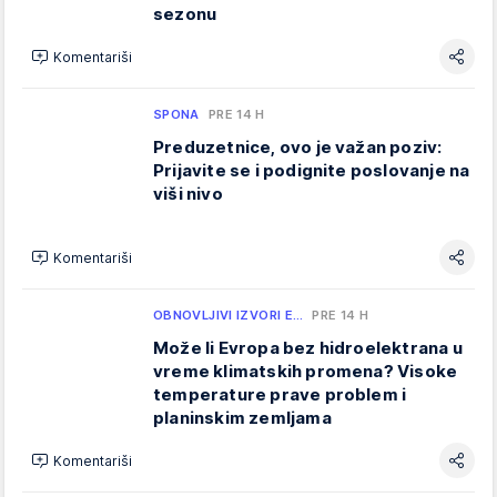
sezonu
Komentariši
SPONA
PRE 14 H
Preduzetnice, ovo je važan poziv:
Prijavite se i podignite poslovanje na
viši nivo
Komentariši
OBNOVLJIVI IZVORI E…
PRE 14 H
Može li Evropa bez hidroelektrana u
vreme klimatskih promena? Visoke
temperature prave problem i
planinskim zemljama
Komentariši