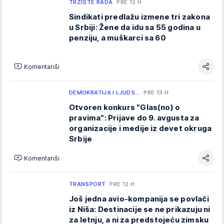
TRŽIŠTE RADA
PRE 12 H
Sindikati predlažu izmene tri zakona
u Srbiji: Žene da idu sa 55 godina u
penziju, a muškarci sa 60
Komentariši
DEMOKRATIJA I LJUDS…
PRE 13 H
Otvoren konkurs "Glas(no) o
pravima": Prijave do 9. avgusta za
organizacije i medije iz devet okruga
Srbije
Komentariši
TRANSPORT
PRE 12 H
Još jedna avio-kompanija se povlači
iz Niša: Destinacije se ne prikazuju ni
za letnju, a ni za predstojeću zimsku