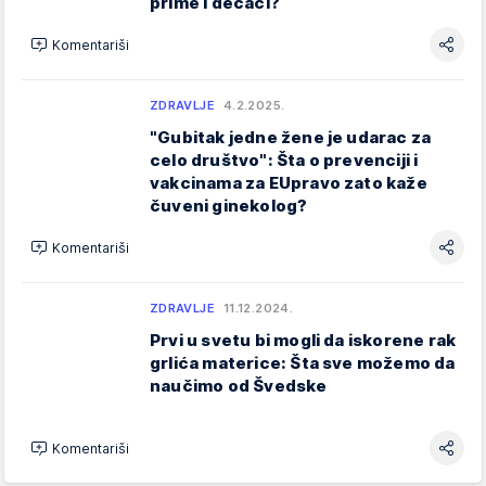
prime i dečaci?
Komentariši
ZDRAVLJE
4.2.2025.
"Gubitak jedne žene je udarac za
celo društvo": Šta o prevenciji i
vakcinama za EUpravo zato kaže
čuveni ginekolog?
Komentariši
ZDRAVLJE
11.12.2024.
Prvi u svetu bi mogli da iskorene rak
grlića materice: Šta sve možemo da
naučimo od Švedske
Komentariši