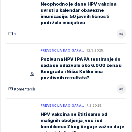
Neophodno je da se HPV vakcina
uvrsti u kalendar obavezne
imunizacije: 50 javnih ličnosti
podržalo inicijativu
1
PREVENCIJA KAO GARA…
12.3.2025.
Pozivu na HPV I PAPA testiranje do
sada se odazvalo oko 6.000 žena u
Beogradu i Nišu: Koliko ima
pozitivnih rezultata?
Komentariši
PREVENCIJA KAO GARA…
7.2.2025.
HPV vakcina ne štiti samo od
malignih oboljenja, već i od
kondiloma: Zbog čega je važno da je