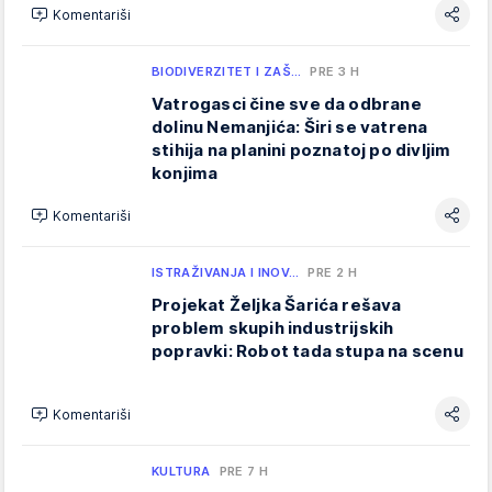
Komentariši
BIODIVERZITET I ZAŠ…
PRE 3 H
Vatrogasci čine sve da odbrane
dolinu Nemanjića: Širi se vatrena
stihija na planini poznatoj po divljim
konjima
Komentariši
ISTRAŽIVANJA I INOV…
PRE 2 H
Projekat Željka Šarića rešava
problem skupih industrijskih
popravki: Robot tada stupa na scenu
Komentariši
KULTURA
PRE 7 H