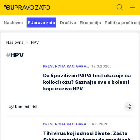
Naslovna
EUpravo zato
Društvo
Ekonomija
Politika proširen
Naslovna
HPV
#
HPV
PREVENCIJA KAO GARA…
12.3.2026.
Da li pozitivan PAPA test ukazuje na
koilocitozu? Saznajte sve o bolesti
koju izaziva HPV
Komentariši
PREVENCIJA KAO GARA…
4.3.2026.
Tihi virus koji odnosi živote: Zašto
Srbija propušta šansu da spreči rak