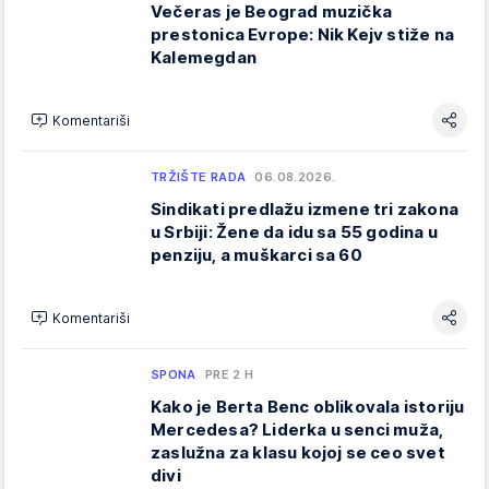
Večeras je Beograd muzička
prestonica Evrope: Nik Kejv stiže na
Kalemegdan
Komentariši
TRŽIŠTE RADA
06.08.2026.
Sindikati predlažu izmene tri zakona
u Srbiji: Žene da idu sa 55 godina u
penziju, a muškarci sa 60
Komentariši
SPONA
PRE 2 H
Kako je Berta Benc oblikovala istoriju
Mercedesa? Liderka u senci muža,
zaslužna za klasu kojoj se ceo svet
divi