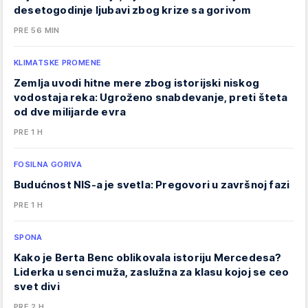
desetogodinje ljubavi zbog krize sa gorivom
PRE 56 MIN
KLIMATSKE PROMENE
Zemlja uvodi hitne mere zbog istorijski niskog
vodostaja reka: Ugroženo snabdevanje, preti šteta
od dve milijarde evra
PRE 1 H
FOSILNA GORIVA
Budućnost NIS-a je svetla: Pregovori u završnoj fazi
PRE 1 H
SPONA
Kako je Berta Benc oblikovala istoriju Mercedesa?
Liderka u senci muža, zaslužna za klasu kojoj se ceo
svet divi
PRE 2 H