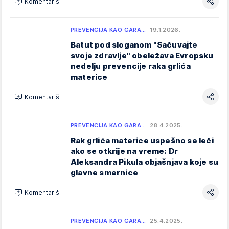
Komentariši
PREVENCIJA KAO GARA…
19.1.2026.
Batut pod sloganom "Sačuvajte
svoje zdravlje" obeležava Evropsku
nedelju prevencije raka grlića
materice
Komentariši
PREVENCIJA KAO GARA…
28.4.2025.
Rak grlića materice uspešno se leči
ako se otkrije na vreme: Dr
Aleksandra Pikula objašnjava koje su
glavne smernice
Komentariši
PREVENCIJA KAO GARA…
25.4.2025.