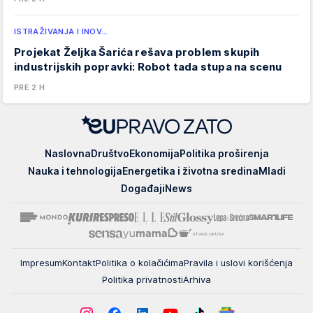
ISTRAŽIVANJA I INOV…
Projekat Željka Šarića rešava problem skupih
industrijskih popravki: Robot tada stupa na scenu
PRE 2 H
EUpravo
Naslovna
Društvo
Ekonomija
Politika proširenja
zato
Nauka i tehnologija
Energetika i životna sredina
Mladi
Događaji
News
Impresum
Kontakt
Politika o kolačićima
Pravila i uslovi korišćenja
Politika privatnosti
Arhiva