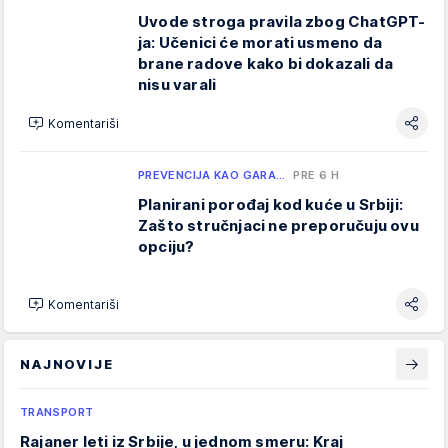
Uvode stroga pravila zbog ChatGPT-
ja: Učenici će morati usmeno da
brane radove kako bi dokazali da
nisu varali
Komentariši
PREVENCIJA KAO GARA…
PRE 6 H
Planirani porođaj kod kuće u Srbiji:
Zašto stručnjaci ne preporučuju ovu
opciju?
Komentariši
NAJNOVIJE
TRANSPORT
Rajaner leti iz Srbije, u jednom smeru: Kraj