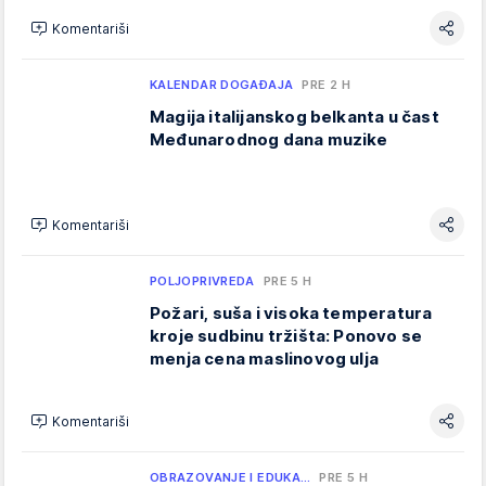
Komentariši
KALENDAR DOGAĐAJA
PRE 2 H
Magija italijanskog belkanta u čast
Međunarodnog dana muzike
Komentariši
POLJOPRIVREDA
PRE 5 H
Požari, suša i visoka temperatura
kroje sudbinu tržišta: Ponovo se
menja cena maslinovog ulja
Komentariši
OBRAZOVANJE I EDUKA…
PRE 5 H