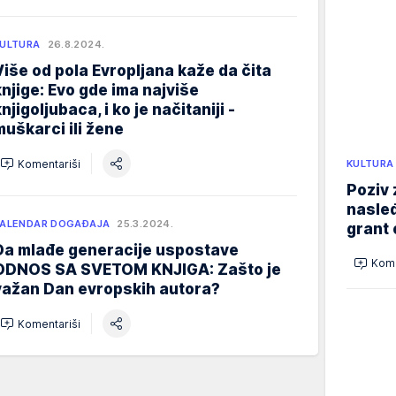
ULTURA
26.8.2024.
Više od pola Evropljana kaže da čita
knjige: Evo gde ima najviše
njigoljubaca, i ko je načitaniji -
muškarci ili žene
Komentariši
KULTURA
Poziv 
nasleđ
ALENDAR DOGAĐAJA
25.3.2024.
grant 
Da mlađe generacije uspostave
Kome
ODNOS SA SVETOM KNJIGA: Zašto je
važan Dan evropskih autora?
Komentariši