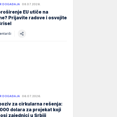
R DOGAĐAJA
08.07.2026.
roširenje EU utiče na
e? Prijavite radove i osvojite
Brisel
ntariši
R DOGAĐAJA
06.07.2026.
poziv za cirkularna rešenja:
000 dolara za projekat koji
osi zajednici u Srbiji