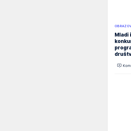
OBRAZOV
Mladi 
konku
progr
društ
Kome