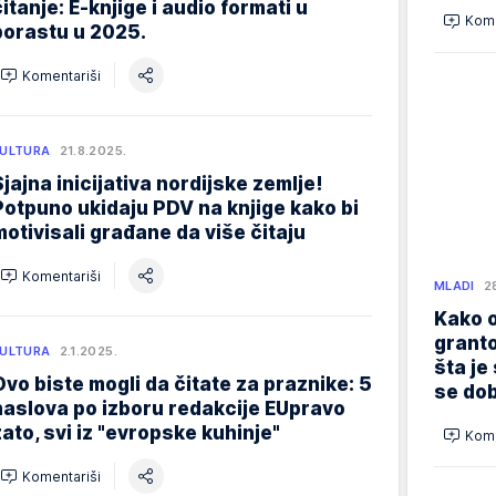
čitanje: E-knjige i audio formati u
Kome
porastu u 2025.
Komentariši
ULTURA
21.8.2025.
Sjajna inicijativa nordijske zemlje!
Potpuno ukidaju PDV na knjige kako bi
motivisali građane da više čitaju
Komentariši
MLADI
2
Kako o
granto
ULTURA
2.1.2025.
šta je
Ovo biste mogli da čitate za praznike: 5
se dob
naslova po izboru redakcije EUpravo
zato, svi iz "evropske kuhinje"
Kome
Komentariši