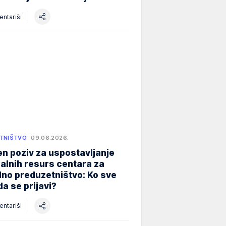
ntariši
TNIŠTVO
09.06.2026.
n poziv za uspostavljanje
alnih resurs centara za
lno preduzetništvo: Ko sve
a se prijavi?
ntariši