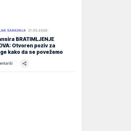
LNA SARADNJA
21.05.2026.
nansira BRATIMLJENJE
VA: Otvoren poziv za
oge kako da se povežemo
ntariši