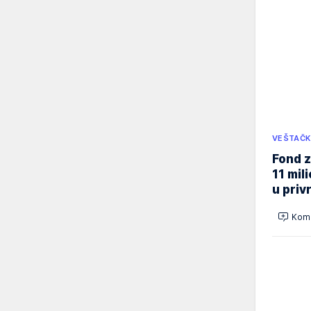
VEŠTAČK
Fond z
11 mil
u priv
Kome