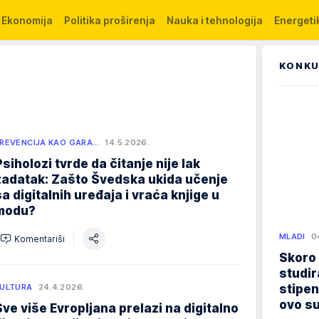
Ekonomija
Politika proširenja
Nauka i tehnologija
Energetik
KONKU
REVENCIJA KAO GARA…
14.5.2026.
Psiholozi tvrde da čitanje nije lak
zadatak: Zašto Švedska ukida učenje
sa digitalnih uređaja i vraća knjige u
modu?
MLADI
0
Komentariši
Skoro
studir
stipen
ULTURA
24.4.2026.
ovo su
Sve više Evropljana prelazi na digitalno