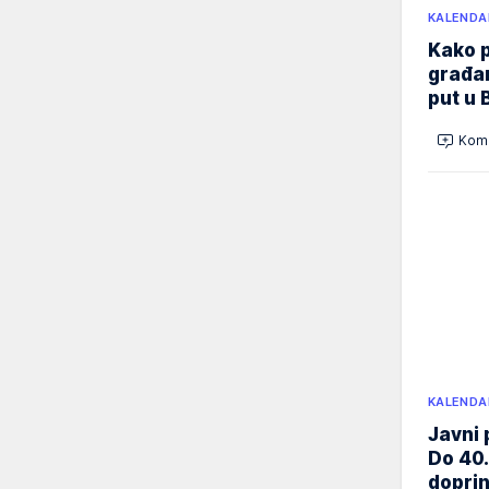
KALENDA
Kako p
građan
put u 
Kome
KALENDA
Javni 
Do 40.
doprin