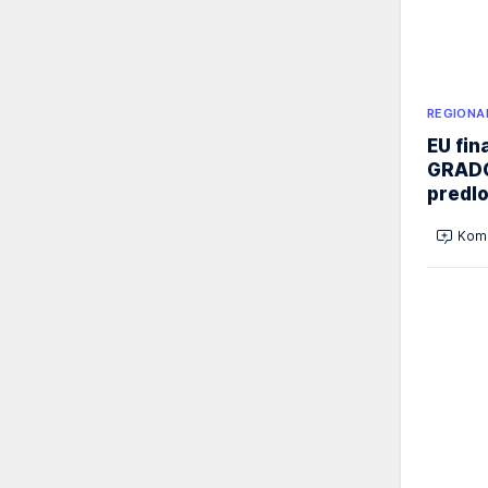
REGIONA
EU fi
GRADO
predl
Kome