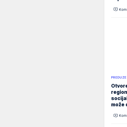
Kome
PREDUZE
Otvore
region
socija
može d
Kome