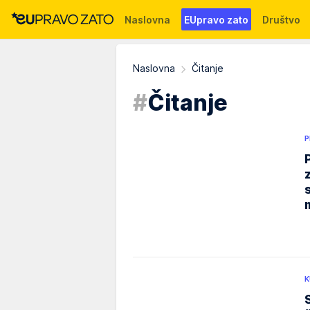
Naslovna
EUpravo zato
Društvo
Događaji
News
WMG fondacija
Naslovna
Čitanje
#
Čitanje
P
K