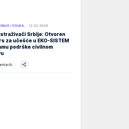
ANJE I EDUKA…
12.02.2026.
istraživači Srbije: Otvoren
rs za učešće u EKO-SISTEM
amu podrške civilnom
vu
ntariši