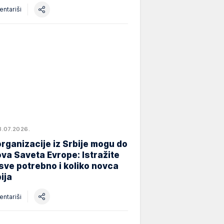
ntariši
8.07.2026.
rganizacije iz Srbije mogu do
va Saveta Evrope: Istražite
 sve potrebno i koliko novca
ija
ntariši