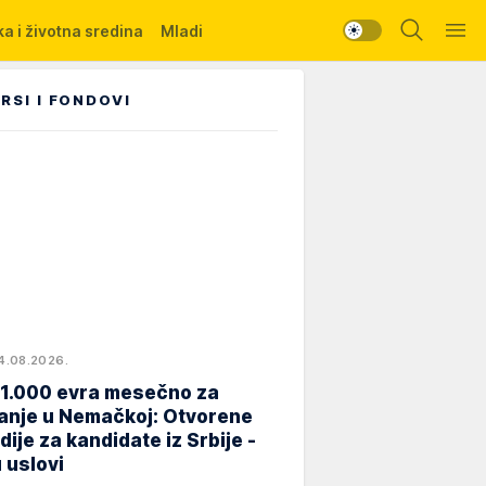
a i životna sredina
Mladi
RSI I FONDOVI
4.08.2026.
 1.000 evra mesečno za
anje u Nemačkoj: Otvorene
dije za kandidate iz Srbije -
 uslovi