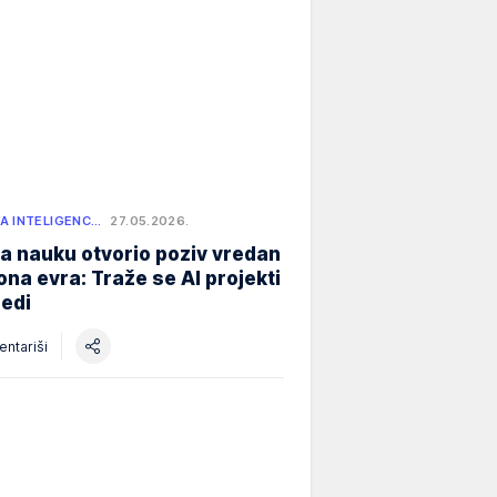
A INTELIGENC…
27.05.2026.
a nauku otvorio poziv vredan
iona evra: Traže se AI projekti
redi
ntariši