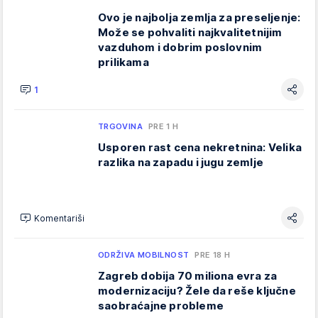
Ovo je najbolja zemlja za preseljenje:
Može se pohvaliti najkvalitetnijim
vazduhom i dobrim poslovnim
prilikama
1
TRGOVINA
PRE 1 H
Usporen rast cena nekretnina: Velika
razlika na zapadu i jugu zemlje
Komentariši
ODRŽIVA MOBILNOST
PRE 18 H
Zagreb dobija 70 miliona evra za
modernizaciju? Žele da reše ključne
saobraćajne probleme