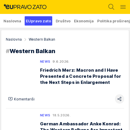
Naslovna
EUpravo zato
Društvo
Ekonomija
Politika proširen
Naslovna
Western Balkan
#
Western Balkan
NEWS
9.6.2026.
Friedrich Merz: Macron and I Have
Presented a Concrete Proposal for
the Next Steps in Enlargement
Komentariši
NEWS
18.5.2026.
German Ambassador Anke Konrad:
The Western Balkans Are Important