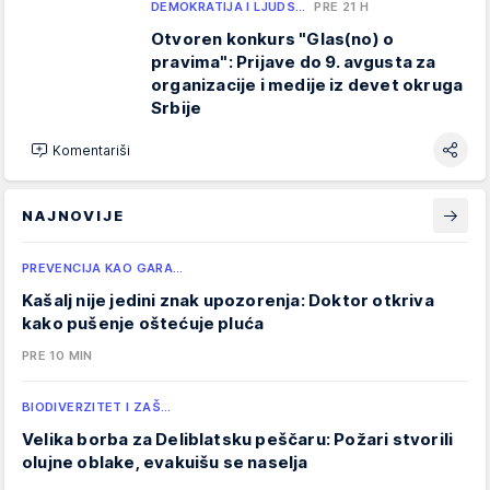
DEMOKRATIJA I LJUDS…
PRE 21 H
Otvoren konkurs "Glas(no) o
pravima": Prijave do 9. avgusta za
organizacije i medije iz devet okruga
Srbije
Komentariši
NAJNOVIJE
PREVENCIJA KAO GARA…
Kašalj nije jedini znak upozorenja: Doktor otkriva
kako pušenje oštećuje pluća
PRE 10 MIN
BIODIVERZITET I ZAŠ…
Velika borba za Deliblatsku peščaru: Požari stvorili
olujne oblake, evakuišu se naselja