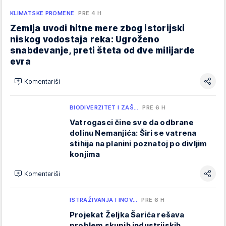
KLIMATSKE PROMENE
PRE 4 H
Zemlja uvodi hitne mere zbog istorijski
niskog vodostaja reka: Ugroženo
snabdevanje, preti šteta od dve milijarde
evra
Komentariši
BIODIVERZITET I ZAŠ…
PRE 6 H
Vatrogasci čine sve da odbrane
dolinu Nemanjića: Širi se vatrena
stihija na planini poznatoj po divljim
konjima
Komentariši
ISTRAŽIVANJA I INOV…
PRE 6 H
Projekat Željka Šarića rešava
problem skupih industrijskih