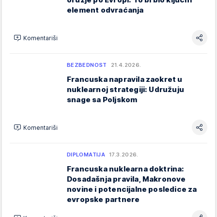
element odvraćanja
Komentariši
BEZBEDNOST
21.4.2026.
Francuska napravila zaokret u
nuklearnoj strategiji: Udružuju
snage sa Poljskom
Komentariši
DIPLOMATIJA
17.3.2026.
Francuska nuklearna doktrina:
Dosadašnja pravila, Makronove
novine i potencijalne posledice za
evropske partnere