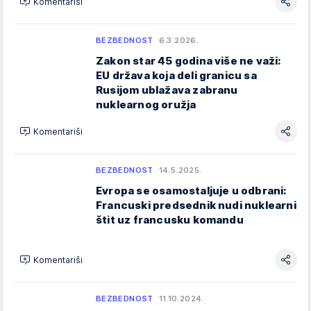
Komentariši
BEZBEDNOST
6.3.2026.
Zakon star 45 godina više ne važi:
EU država koja deli granicu sa
Rusijom ublažava zabranu
nuklearnog oružja
Komentariši
BEZBEDNOST
14.5.2025.
Evropa se osamostaljuje u odbrani:
Francuski predsednik nudi nuklearni
štit uz francusku komandu
Komentariši
BEZBEDNOST
11.10.2024.