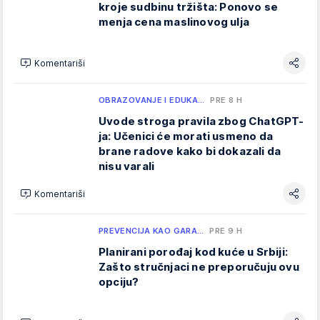
kroje sudbinu tržišta: Ponovo se
menja cena maslinovog ulja
Komentariši
OBRAZOVANJE I EDUKA…
PRE 8 H
Uvode stroga pravila zbog ChatGPT-
ja: Učenici će morati usmeno da
brane radove kako bi dokazali da
nisu varali
Komentariši
PREVENCIJA KAO GARA…
PRE 9 H
Planirani porođaj kod kuće u Srbiji:
Zašto stručnjaci ne preporučuju ovu
opciju?