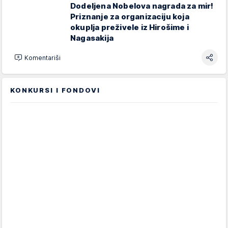
Dodeljena Nobelova nagrada za mir!
Priznanje za organizaciju koja
okuplja preživele iz Hirošime i
Nagasakija
Komentariši
KONKURSI I FONDOVI