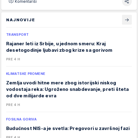
Komentariši
NAJNOVIJE
TRANSPORT
Rajaner leti iz Srbije, u jednom smeru: Kraj
desetogodinje ljubavi zbog krize sa gorivom
PRE 4 H
KLIMATSKE PROMENE
Zemlja uvodi hitne mere zbog istorijski niskog
vodostaja reka: Ugroženo snabdevanje, preti šteta
od dve milijarde evra
PRE 4 H
FOSILNA GORIVA
Budućnost NIS-a je svetla: Pregovori u završnoj fazi
PRE 4 H