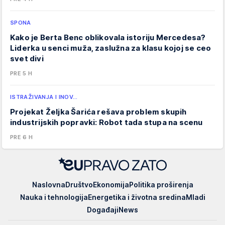
SPONA
Kako je Berta Benc oblikovala istoriju Mercedesa?
Liderka u senci muža, zaslužna za klasu kojoj se ceo
svet divi
PRE 5 H
ISTRAŽIVANJA I INOV…
Projekat Željka Šarića rešava problem skupih
industrijskih popravki: Robot tada stupa na scenu
PRE 6 H
EUpravo
Naslovna
Društvo
Ekonomija
Politika proširenja
zato
Nauka i tehnologija
Energetika i životna sredina
Mladi
Događaji
News