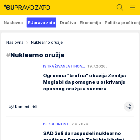
Naslovna
EUpravo zato
Društvo
Ekonomija
Politika proširen
Naslovna
Nuklearno oružje
#
Nuklearno oružje
ISTRAŽIVANJA I INOV…
19.7.2026.
Ogromna "krofna" obavija Zemlju:
Mogla bi da pomogne u otkrivanju
opasnog oružja u svemiru
Komentariši
BEZBEDNOST
2.6.2026.
SAD želi da raspodeli nuklearno
oružje po Evropi: To bi bio ključni