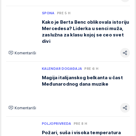
SPONA
PRE 5 H
Kako je Berta Benc oblikovala istoriju
Mercedesa? Liderka u senci muža,
zaslužna za klasu kojoj se ceo svet
divi
Komentariši
KALENDAR DOGAĐAJA
PRE 6 H
Magija italijanskog belkanta u čast
Međunarodnog dana muzike
Komentariši
POLJOPRIVREDA
PRE 8 H
Požari, suša i visoka temperatura