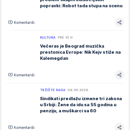
popravki: Robot tada stupa na scenu
Komentariši
KULTURA
PRE 10 H
Večeras je Beograd muzička
prestonica Evrope: Nik Kejv stiže na
Kalemegdan
Komentariši
TRŽIŠTE RADA
06.08.2026.
Sindikati predlažu izmene tri zakona
u Srbiji: Žene da idu sa 55 godina u
penziju, a muškarci sa 60
Komentariši