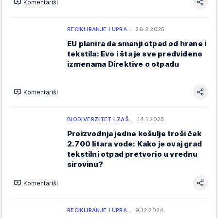
Komentariši
RECIKLIRANJE I UPRA…
26.2.2025.
EU planira da smanji otpad od hrane i
tekstila: Evo i šta je sve predviđeno
izmenama Direktive o otpadu
Komentariši
BIODIVERZITET I ZAŠ…
14.1.2025.
Proizvodnja jedne košulje troši čak
2.700 litara vode: Kako je ovaj grad
tekstilni otpad pretvorio u vrednu
sirovinu?
Komentariši
RECIKLIRANJE I UPRA…
9.12.2024.