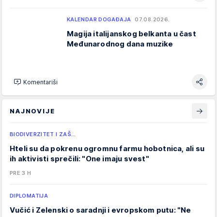
KALENDAR DOGAĐAJA
07.08.2026.
Magija italijanskog belkanta u čast
Međunarodnog dana muzike
Komentariši
NAJNOVIJE
BIODIVERZITET I ZAŠ…
Hteli su da pokrenu ogromnu farmu hobotnica, ali su
ih aktivisti sprečili: "One imaju svest"
PRE 3 H
DIPLOMATIJA
Vučić i Zelenski o saradnji i evropskom putu: "Ne