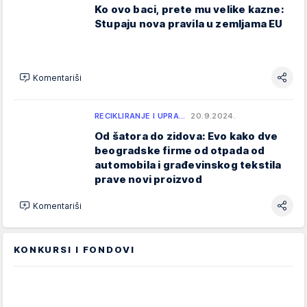
Ko ovo baci, prete mu velike kazne:
Stupaju nova pravila u zemljama EU
Komentariši
RECIKLIRANJE I UPRA…
20.9.2024.
Od šatora do zidova: Evo kako dve
beogradske firme od otpada od
automobila i građevinskog tekstila
prave novi proizvod
Komentariši
KONKURSI I FONDOVI