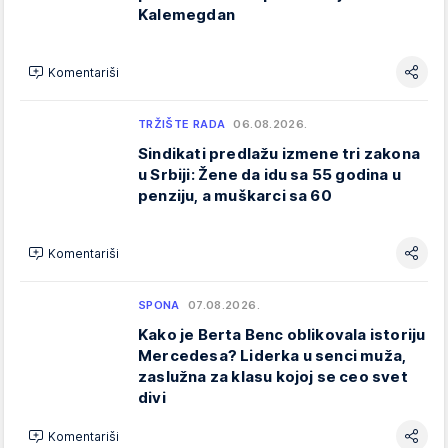
Kalemegdan
Komentariši
TRŽIŠTE RADA
06.08.2026.
Sindikati predlažu izmene tri zakona
u Srbiji: Žene da idu sa 55 godina u
penziju, a muškarci sa 60
Komentariši
SPONA
07.08.2026.
Kako je Berta Benc oblikovala istoriju
Mercedesa? Liderka u senci muža,
zaslužna za klasu kojoj se ceo svet
divi
Komentariši