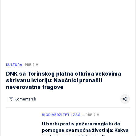
KULTURA
PRE 7 H
DNK sa Torinskog platna otkriva vekovima
skrivanu istoriju: Naučnici pronašli
neverovatne tragove
Komentariši
BIODIVERZITET I ZAŠ…
PRE 7 H
U borbi protiv požara mogla bi da
pomogne ova moćna životinja: Kakva