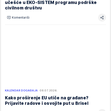
učešće u EKO-SISTEM programu podrške
civilnom društvu
Komentariši
KALENDAR DOGAĐAJA
08.07.2026.
Kako proširenje EU utiče na građane?
Prijavite radove i osvojite put u Brisel