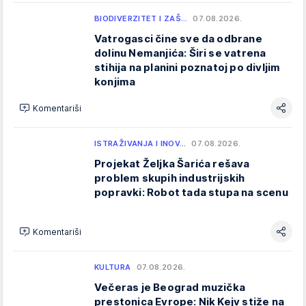
BIODIVERZITET I ZAŠ…
07.08.2026.
Vatrogasci čine sve da odbrane
dolinu Nemanjića: Širi se vatrena
stihija na planini poznatoj po divljim
konjima
Komentariši
ISTRAŽIVANJA I INOV…
07.08.2026.
Projekat Željka Šarića rešava
problem skupih industrijskih
popravki: Robot tada stupa na scenu
Komentariši
KULTURA
07.08.2026.
Večeras je Beograd muzička
prestonica Evrope: Nik Kejv stiže na