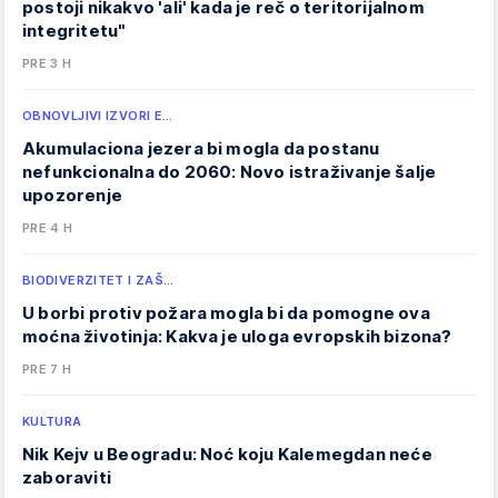
postoji nikakvo 'ali' kada je reč o teritorijalnom
integritetu"
PRE 3 H
OBNOVLJIVI IZVORI E…
Akumulaciona jezera bi mogla da postanu
nefunkcionalna do 2060: Novo istraživanje šalje
upozorenje
PRE 4 H
BIODIVERZITET I ZAŠ…
U borbi protiv požara mogla bi da pomogne ova
moćna životinja: Kakva je uloga evropskih bizona?
PRE 7 H
KULTURA
Nik Kejv u Beogradu: Noć koju Kalemegdan neće
zaboraviti