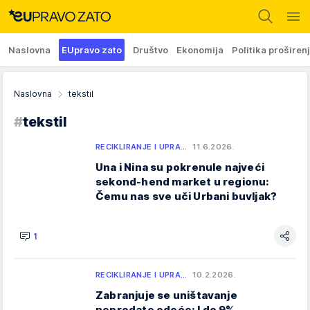
Naslovna
EUpravo zato
Društvo
Ekonomija
Politika proširen
Naslovna
tekstil
#
tekstil
RECIKLIRANJE I UPRA…
11.6.2026.
Una i Nina su pokrenule najveći
sekond-hend market u regionu:
Čemu nas sve uči Urbani buvljak?
1
RECIKLIRANJE I UPRA…
10.2.2026.
Zabranjuje se uništavanje
neprodate odeće: I do 9%