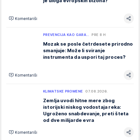
je uloga evropskih bizona?
Komentariši
PREVENCIJA KAO GARA…
PRE 8 H
Mozak se posle četrdesete prirodno
smanjuje: Može li sviranje
instrumenta da uspori taj proces?
Komentariši
KLIMATSKE PROMENE
07.08.2026.
Zemlja uvodi hitne mere zbog
istorijski niskog vodostaja reka:
Ugroženo snabdevanje, preti šteta
od dve milijarde evra
Komentariši