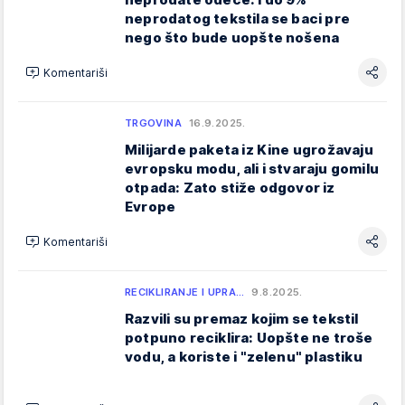
neprodatog tekstila se baci pre
nego što bude uopšte nošena
Komentariši
TRGOVINA
16.9.2025.
Milijarde paketa iz Kine ugrožavaju
evropsku modu, ali i stvaraju gomilu
otpada: Zato stiže odgovor iz
Evrope
Komentariši
RECIKLIRANJE I UPRA…
9.8.2025.
Razvili su premaz kojim se tekstil
potpuno reciklira: Uopšte ne troše
vodu, a koriste i "zelenu" plastiku