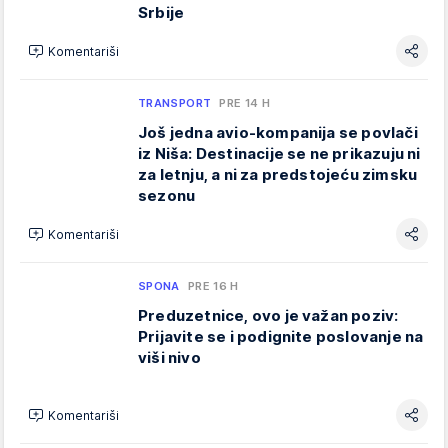
Srbije
Komentariši
TRANSPORT
PRE 14 H
Još jedna avio-kompanija se povlači
iz Niša: Destinacije se ne prikazuju ni
za letnju, a ni za predstojeću zimsku
sezonu
Komentariši
SPONA
PRE 16 H
Preduzetnice, ovo je važan poziv:
Prijavite se i podignite poslovanje na
viši nivo
Komentariši