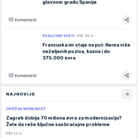
glavnom gradu Španije
Komentariši
POSLOVNE VESTI
PRE 20 H
Francuska im staje na put: Nema više
neželjenih poziva, kazna i do
375.000 evra
Komentariši
NAJNOVIJE
ODRŽIVA MOBILNOST
Zagreb dobija 70 miliona evra za modernizaciju?
Žele da reše ključne saobraćajne probleme
PRE 13 H