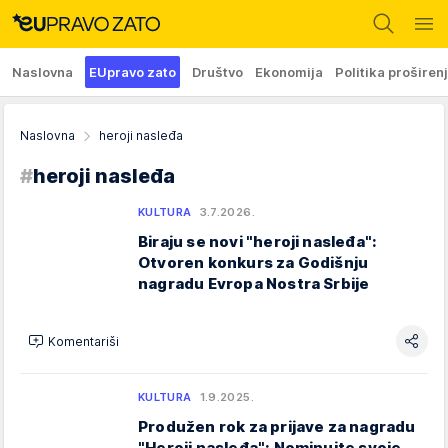
Naslovna
EUpravo zato
Društvo
Ekonomija
Politika proširen
Naslovna
heroji nasleđa
#
heroji nasleđa
KULTURA
3.7.2026.
Biraju se novi "heroji nasleđa":
Otvoren konkurs za Godišnju
nagradu Evropa Nostra Srbije
Komentariši
KULTURA
1.9.2025.
Produžen rok za prijave za nagradu
"Heroji nasleđa": Nominujte svoje