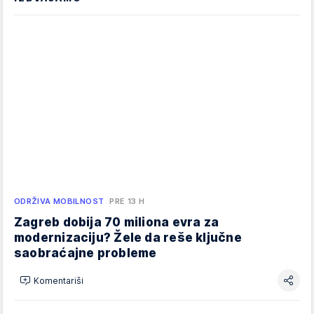
ODRŽIVA MOBILNOST
PRE 13 H
Zagreb dobija 70 miliona evra za
modernizaciju? Žele da reše ključne
saobraćajne probleme
Komentariši