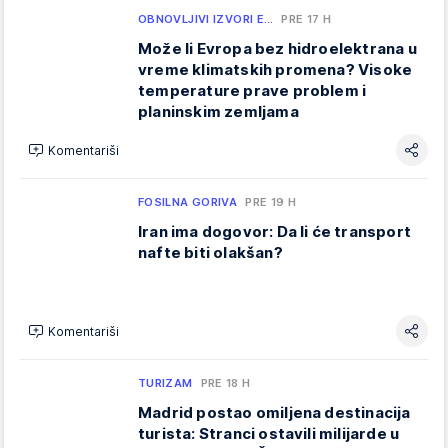
OBNOVLJIVI IZVORI E…
PRE 17 H
Može li Evropa bez hidroelektrana u
vreme klimatskih promena? Visoke
temperature prave problem i
planinskim zemljama
Komentariši
FOSILNA GORIVA
PRE 19 H
Iran ima dogovor: Da li će transport
nafte biti olakšan?
Komentariši
TURIZAM
PRE 18 H
Madrid postao omiljena destinacija
turista: Stranci ostavili milijarde u