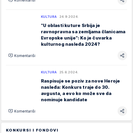
Komentariši
KULTURA
24.9.2024.
"U oblasti kuture Srbija je
ravnopravna sa zemljama članicama
Evropske unije": Ko je čuvarka
kulturnog nasleđa 2024?
Komentariši
KULTURA
25.6.2024.
Raspisuje se poziv za nove Heroje
nasleđa: Konkurs traje do 30.
avgusta, a evo ko može sve da
nominuje kandidate
Komentariši
KONKURSI I FONDOVI