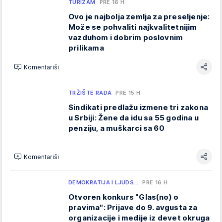
TURIZAM
PRE 16 H
Ovo je najbolja zemlja za preseljenje:
Može se pohvaliti najkvalitetnijim
vazduhom i dobrim poslovnim
prilikama
Komentariši
TRŽIŠTE RADA
PRE 15 H
Sindikati predlažu izmene tri zakona
u Srbiji: Žene da idu sa 55 godina u
penziju, a muškarci sa 60
Komentariši
DEMOKRATIJA I LJUDS…
PRE 16 H
Otvoren konkurs "Glas(no) o
pravima": Prijave do 9. avgusta za
organizacije i medije iz devet okruga