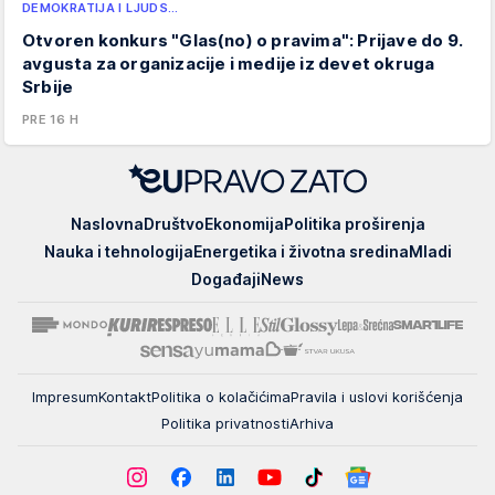
DEMOKRATIJA I LJUDS…
Otvoren konkurs "Glas(no) o pravima": Prijave do 9.
avgusta za organizacije i medije iz devet okruga
Srbije
PRE 16 H
EUpravo
Naslovna
Društvo
Ekonomija
Politika proširenja
zato
Nauka i tehnologija
Energetika i životna sredina
Mladi
Događaji
News
Impresum
Kontakt
Politika o kolačićima
Pravila i uslovi korišćenja
Politika privatnosti
Arhiva