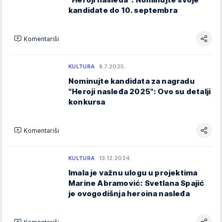
kandidate do 10. septembra
Komentariši
KULTURA
8.7.2025.
Nominujte kandidata za nagradu
"Heroji nasleđa 2025": Ovo su detalji
konkursa
Komentariši
KULTURA
13.12.2024.
Imala je važnu ulogu u projektima
Marine Abramović: Svetlana Spajić
je ovogodišnja heroina nasleđa