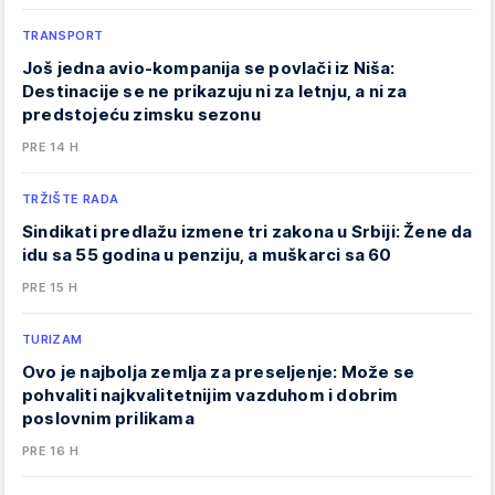
TRANSPORT
Još jedna avio-kompanija se povlači iz Niša:
Destinacije se ne prikazuju ni za letnju, a ni za
predstojeću zimsku sezonu
PRE 14 H
TRŽIŠTE RADA
Sindikati predlažu izmene tri zakona u Srbiji: Žene da
idu sa 55 godina u penziju, a muškarci sa 60
PRE 15 H
TURIZAM
Ovo je najbolja zemlja za preseljenje: Može se
pohvaliti najkvalitetnijim vazduhom i dobrim
poslovnim prilikama
PRE 16 H