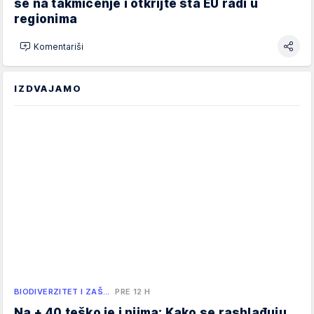
se na takmičenje i otkrijte šta EU radi u
regionima
Komentariši
IZDVAJAMO
BIODIVERZITET I ZAŠ…
PRE 12 H
Na + 40 teško je i njima: Kako se rashlađuju