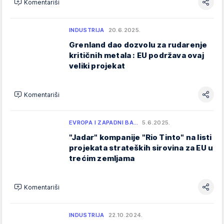
Komentariši
INDUSTRIJA
20.6.2025.
Grenland dao dozvolu za rudarenje
kritičnih metala : EU podržava ovaj
veliki projekat
Komentariši
EVROPA I ZAPADNI BA…
5.6.2025.
"Jadar" kompanije "Rio Tinto" na listi
projekata strateških sirovina za EU u
trećim zemljama
Komentariši
INDUSTRIJA
22.10.2024.