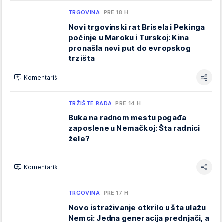
TRGOVINA
PRE 18 H
Novi trgovinski rat Brisela i Pekinga
počinje u Maroku i Turskoj: Kina
pronašla novi put do evropskog
tržišta
Komentariši
TRŽIŠTE RADA
PRE 14 H
Buka na radnom mestu pogađa
zaposlene u Nemačkoj: Šta radnici
žele?
Komentariši
TRGOVINA
PRE 17 H
Novo istraživanje otkrilo u šta ulažu
Nemci: Jedna generacija prednjači, a