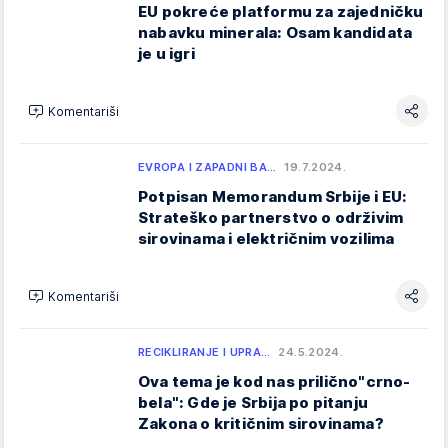
EU pokreće platformu za zajedničku
nabavku minerala: Osam kandidata
je u igri
Komentariši
EVROPA I ZAPADNI BA…
19.7.2024.
Potpisan Memorandum Srbije i EU:
Strateško partnerstvo o održivim
sirovinama i električnim vozilima
Komentariši
RECIKLIRANJE I UPRA…
24.5.2024.
Ova tema je kod nas prilično"crno-
bela": Gde je Srbija po pitanju
Zakona o kritičnim sirovinama?