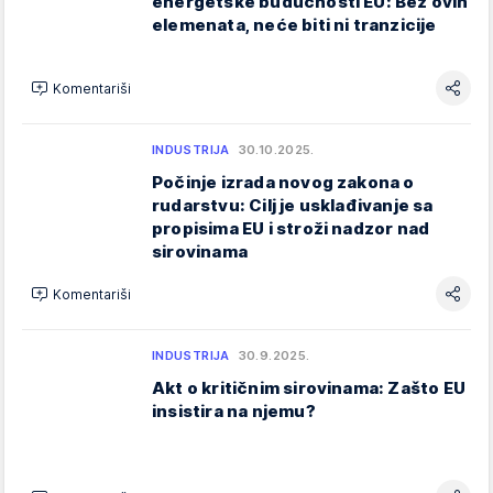
energetske budućnosti EU: Bez ovih
elemenata, neće biti ni tranzicije
Komentariši
INDUSTRIJA
30.10.2025.
Počinje izrada novog zakona o
rudarstvu: Cilj je usklađivanje sa
propisima EU i stroži nadzor nad
sirovinama
Komentariši
INDUSTRIJA
30.9.2025.
Akt o kritičnim sirovinama: Zašto EU
insistira na njemu?