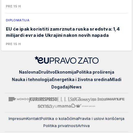
PRE 15 H
DIPLOMATIJA
EU će ipak koristiti zamrznuta ruska sredstva: 1,4
milijardi evra ide Ukrajini nakon novih napada
PRE 15 H
EUpravo
Naslovna
Društvo
Ekonomija
Politika proširenja
zato
Nauka i tehnologija
Energetika i životna sredina
Mladi
Događaji
News
Impresum
Kontakt
Politika o kolačićima
Pravila i uslovi korišćenja
Politika privatnosti
Arhiva