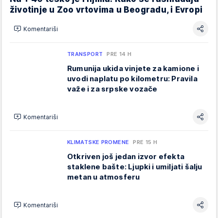
životinje u Zoo vrtovima u Beogradu, i Evropi
Komentariši
TRANSPORT
PRE 14 H
Rumunija ukida vinjete za kamione i
uvodi naplatu po kilometru: Pravila
važe i za srpske vozače
Komentariši
KLIMATSKE PROMENE
PRE 15 H
Otkriven još jedan izvor efekta
staklene bašte: Ljupki i umiljati šalju
metan u atmosferu
Komentariši