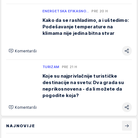
ENERGETSKA EFIKASNO…
PRE 20 H
Kako da se rashladimo, a i uštedimo:
Podešavanje temperature na
klimama nije jedina bitna stvar
Komentariši
TURIZAM
PRE 21 H
Koje su najprivlačnije turističke
destinacije na svetu: Dva grada su
neprikosnovena - da li možete da
pogodite koja?
Komentariši
NAJNOVIJE