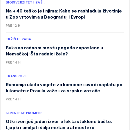
BIODIVERZITET I ZAŠ…
Na + 40 teško je i njima: Kako se rashlađuju životinje
u Zoo vrtovima u Beogradu, i Evropi
PRE 12 H
TRŽIŠTE RADA
Buka na radnom mestu pogađa zaposlene u
Nemačkoj: Šta radnici žele?
PRE 14 H
TRANSPORT
Rumunija ukida vinjete za kamione i uvodi naplatu po
kilometru: Pravila važe i za srpske vozače
PRE 14 H
KLIMATSKE PROMENE
Otkriven još jedan izvor efekta staklene bašte:
Ljupki i umiljati šalju metan u atmosferu