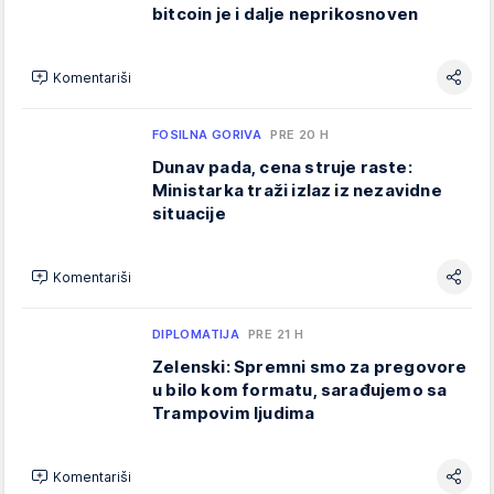
bitcoin je i dalje neprikosnoven
Komentariši
FOSILNA GORIVA
PRE 20 H
Dunav pada, cena struje raste:
Ministarka traži izlaz iz nezavidne
situacije
Komentariši
DIPLOMATIJA
PRE 21 H
Zelenski: Spremni smo za pregovore
u bilo kom formatu, sarađujemo sa
Trampovim ljudima
Komentariši