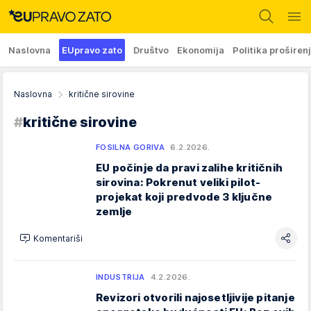
Naslovna
EUpravo zato
Društvo
Ekonomija
Politika proširen
Naslovna
kritične sirovine
#
kritične sirovine
FOSILNA GORIVA
6.2.2026.
EU počinje da pravi zalihe kritičnih
sirovina: Pokrenut veliki pilot-
projekat koji predvode 3 ključne
zemlje
Komentariši
INDUSTRIJA
4.2.2026.
Revizori otvorili najosetljivije pitanje