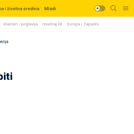
a i životna sredina
Mladi
Klasteri i poglavlja
Izveštaj EK
Evropa i Zapadni Balkan
renja
A
iti