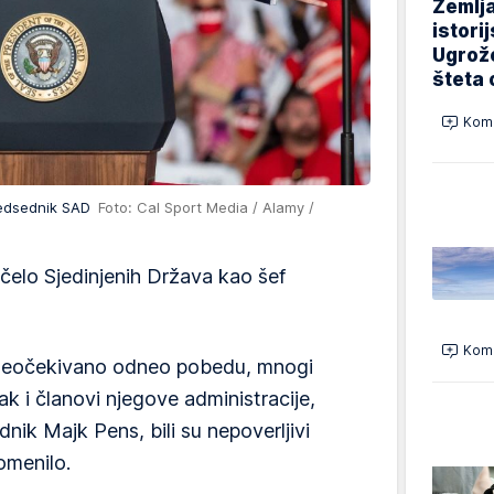
Zemlja
istori
Ugrož
šteta 
Kome
predsednik SAD
Foto: Cal Sport Media / Alamy /
 čelo Sjedinjenih Država kao šef
Kome
 neočekivano odneo pobedu, mnogi
ak i članovi njegove administracije,
ik Majk Pens, bili su nepoverljivi
omenilo.