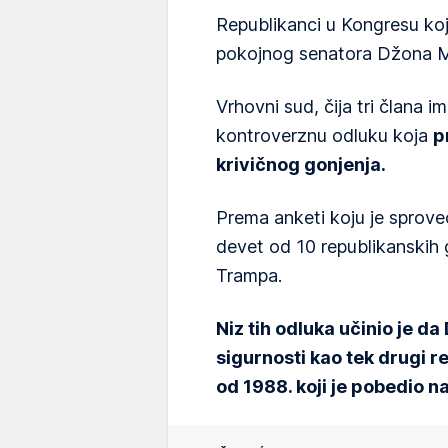
Republikanci u Kongresu koji 
pokojnog senatora Džona M
Vrhovni sud, čija tri člana 
kontroverznu odluku koja
p
krivičnog gonjenja.
Prema anketi koju je sprove
devet od 10 republikanskih
Trampa.
Niz tih odluka učinio je d
sigurnosti kao tek drugi 
od 1988. koji je pobedio n