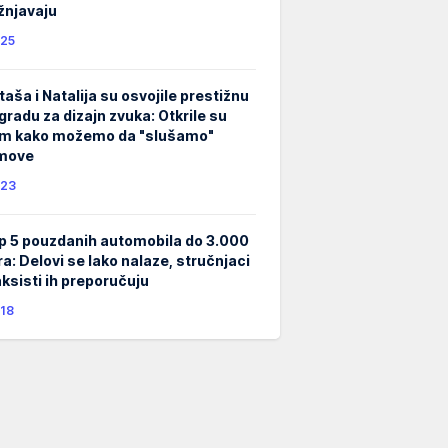
žnjavaju
25
taša i Natalija su osvojile prestižnu
gradu za dizajn zvuka: Otkrile su
m kako možemo da "slušamo"
lmove
23
p 5 pouzdanih automobila do 3.000
ra: Delovi se lako nalaze, stručnjaci
taksisti ih preporučuju
18