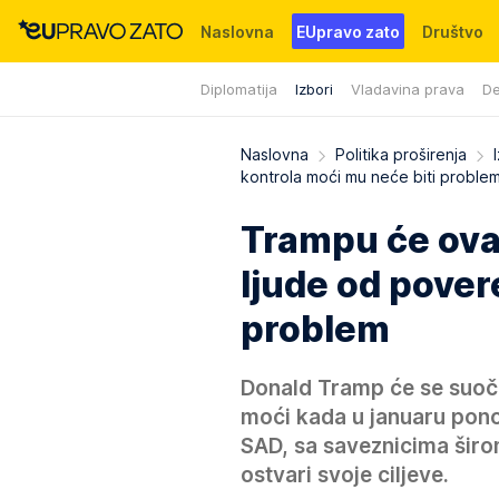
Naslovna
EUpravo zato
Društvo
Diplomatija
Izbori
Vladavina prava
De
Događaji
News
WMG fondacija
Naslovna
Politika proširenja
kontrola moći mu neće biti proble
Trampu će ova
ljude od pover
problem
Donald Tramp će se suoč
moći kada u januaru pon
SAD, sa saveznicima širo
ostvari svoje ciljeve.