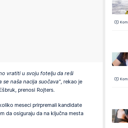
Kome
o vratiti u svoju fotelju da reši
Kome
a se naša nacija suočava"
, rekao je
Ešbruk, prenosi Rojters.
ekoliko meseci prirpremali kandidate
ljem da osiguraju da na ključna mesta