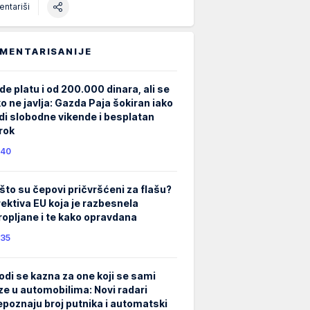
ntariši
MENTARISANIJE
de platu i od 200.000 dinara, ali se
ko ne javlja: Gazda Paja šokiran iako
di slobodne vikende i besplatan
rok
40
što su čepovi pričvršćeni za flašu?
rektiva EU koja je razbesnela
ropljane i te kako opravdana
35
odi se kazna za one koji se sami
ze u automobilima: Novi radari
epoznaju broj putnika i automatski