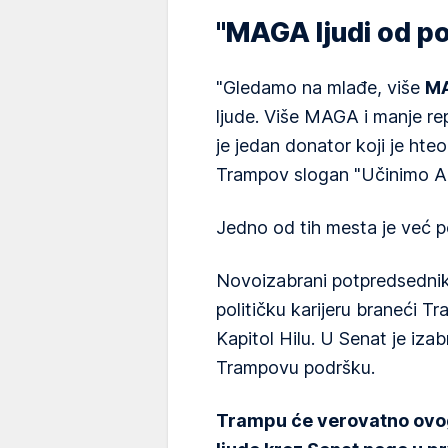
"MAGA ljudi od p
"Gledamo na mlađe, više
M
ljude. Više MAGA i manje re
je jedan donator koji je hte
Trampov slogan "Učinimo A
Jedno od tih mesta je već 
Novoizabrani potpredsedni
političku karijeru braneći T
Kapitol Hilu. U Senat je iz
Trampovu podršku.
Trampu će verovatno ovog