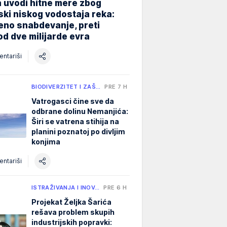
 uvodi hitne mere zbog
jski niskog vodostaja reka:
eno snabdevanje, preti
od dve milijarde evra
ntariši
BIODIVERZITET I ZAŠ…
PRE 7 H
Vatrogasci čine sve da
odbrane dolinu Nemanjića:
Širi se vatrena stihija na
planini poznatoj po divljim
konjima
ntariši
ISTRAŽIVANJA I INOV…
PRE 6 H
Projekat Željka Šarića
rešava problem skupih
industrijskih popravki: