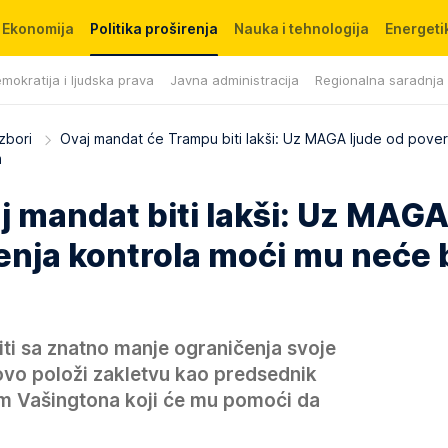
Ekonomija
Politika proširenja
Nauka i tehnologija
Energetik
mokratija i ljudska prava
Javna administracija
Regionalna saradnja
Izbori
Ovaj mandat će Trampu biti lakši: Uz MAGA ljude od pove
m
j mandat biti lakši: Uz MAG
enja kontrola moći mu neće b
iti sa znatno manje ograničenja svoje
ovo položi zakletvu kao predsednik
m Vašingtona koji će mu pomoći da