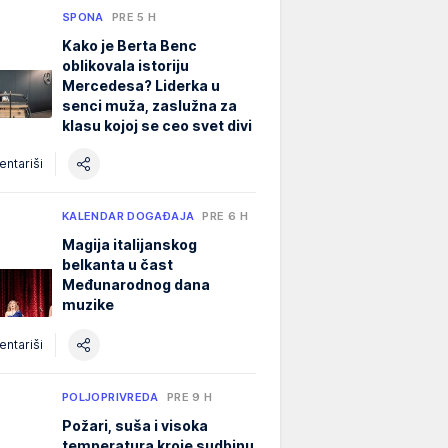
SPONA
PRE 5 H
Kako je Berta Benc
oblikovala istoriju
Mercedesa? Liderka u
senci muža, zaslužna za
klasu kojoj se ceo svet divi
ntariši
KALENDAR DOGAĐAJA
PRE 6 H
Magija italijanskog
belkanta u čast
Međunarodnog dana
muzike
ntariši
POLJOPRIVREDA
PRE 9 H
Požari, suša i visoka
temperatura kroje sudbinu