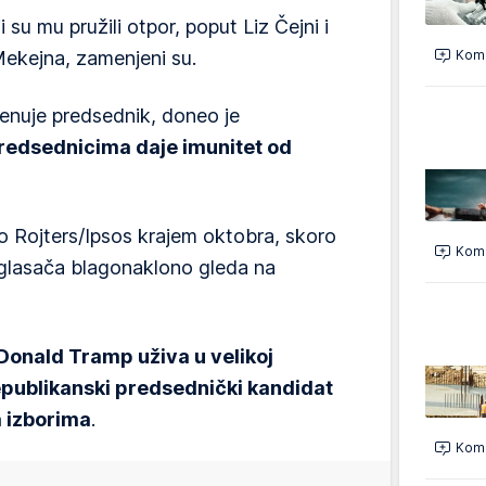
su mu pružili otpor, poput Liz Čejni i
ekejna, zamenjeni su.
Kome
imenuje predsednik, doneo je
redsednicima daje imunitet od
o Rojters/Ipsos krajem oktobra, skoro
Kome
 glasača blagonaklono gleda na
a Donald Tramp uživa u velikoj
republikanski predsednički kandidat
a izborima
.
Kome