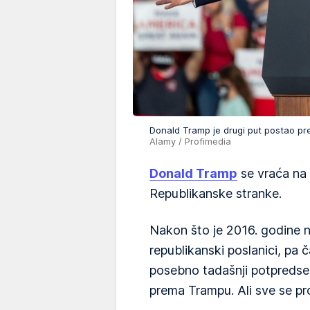
Donald Tramp je drugi put postao 
Alamy / Profimedia
Donald Tramp
se vraća na
Republikanske stranke.
Nakon što je 2016. godine
republikanski poslanici, pa č
posebno tadašnji potpredsedn
prema Trampu. Ali sve se pr