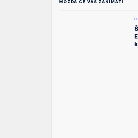
MOŽDA ĆE VAS ZANIMATI
I
Š
E
k