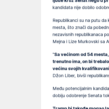
ljude kroz Senat nego u 
kandidata nije dobilo odobr
Republikanci su na putu da 
mesta, što znači da pobedni
nezavisnih republikanaca pop
Mejna i Lize Murkovski sa A
"
Sa većinom od 54 mesta,
trenutno ima, on bi trebal
većinu svojih kvalifikova
Džon Liber, bivši republikan
Među potencijalnim kandidati
dobiju odobrenje Senata t
Tramp bi takođe mogao lak