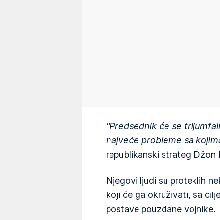
"Predsednik će se trijumfaln
najveće probleme sa kojim
republikanski strateg Džon 
Njegovi ljudi su proteklih n
koji će ga okruživati, sa ci
postave pouzdane vojnike.