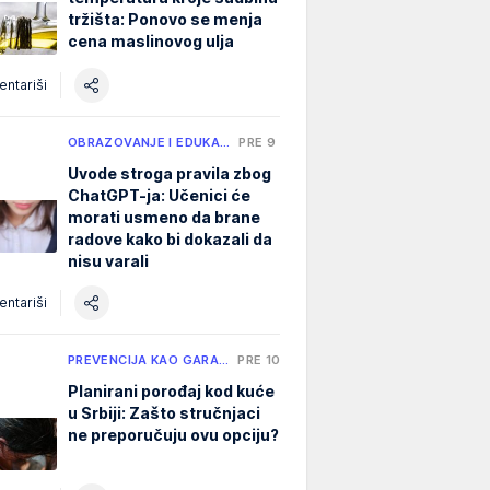
tržišta: Ponovo se menja
cena maslinovog ulja
ntariši
OBRAZOVANJE I EDUKA…
PRE 9 H
Uvode stroga pravila zbog
ChatGPT-ja: Učenici će
morati usmeno da brane
radove kako bi dokazali da
nisu varali
ntariši
PREVENCIJA KAO GARA…
PRE 10 H
Planirani porođaj kod kuće
u Srbiji: Zašto stručnjaci
ne preporučuju ovu opciju?