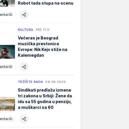
Robot tada stupa na scenu
ntariši
KULTURA
PRE 11 H
Večeras je Beograd
muzička prestonica
Evrope: Nik Kejv stiže na
Kalemegdan
ntariši
TRŽIŠTE RADA
06.08.2026.
Sindikati predlažu izmene
tri zakona u Srbiji: Žene da
idu sa 55 godina u penziju,
a muškarci sa 60
ntariši