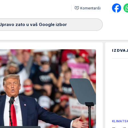
Komentariši
Upravo zato u vaš Google izbor
IZDVA
KLIMATS