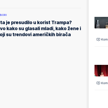
ZBORI
ta je presudilo u korist Trampa?
vo kako su glasali mladi, kako žene i
oji su trendovi američkih birača
Kome
Kome