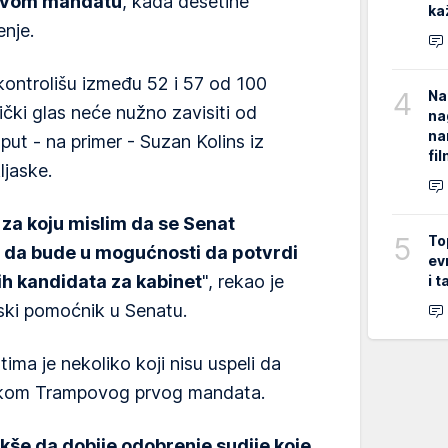
prvom mandatu
, kada desetine
ka
enje.
kontrolišu između 52 i 57 od 100
4
Na
čki glas neće nužno zavisiti od
na
na
ut - na primer - Suzan Kolins iz
fi
ljaske.
 za koju mislim da se Senat
5
To
o da bude u mogućnosti da potvrdi
ev
nih kandidata za kabinet
", rekao je
i 
ski pomoćnik u Senatu.
ma je nekoliko koji nisu uspeli da
okom Trampovog prvog mandata.
še da dobije odobrenje sudije koje