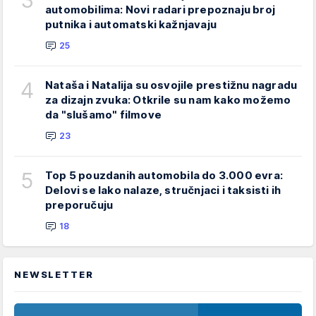
automobilima: Novi radari prepoznaju broj
putnika i automatski kažnjavaju
25
4
Nataša i Natalija su osvojile prestižnu nagradu
za dizajn zvuka: Otkrile su nam kako možemo
da "slušamo" filmove
23
5
Top 5 pouzdanih automobila do 3.000 evra:
Delovi se lako nalaze, stručnjaci i taksisti ih
preporučuju
18
NEWSLETTER