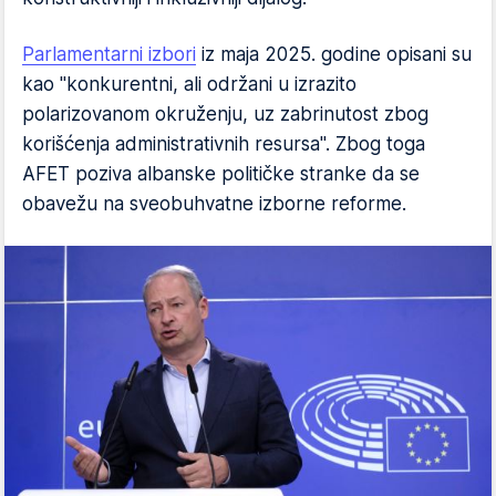
Parlamentarni izbori
iz maja 2025. godine opisani su
kao "konkurentni, ali održani u izrazito
polarizovanom okruženju, uz zabrinutost zbog
korišćenja administrativnih resursa". Zbog toga
AFET poziva albanske političke stranke da se
obavežu na sveobuhvatne izborne reforme.