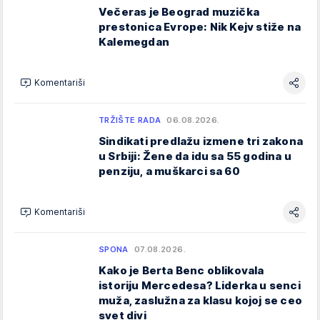
Večeras je Beograd muzička
prestonica Evrope: Nik Kejv stiže na
Kalemegdan
Komentariši
TRŽIŠTE RADA
06.08.2026.
Sindikati predlažu izmene tri zakona
u Srbiji: Žene da idu sa 55 godina u
penziju, a muškarci sa 60
Komentariši
SPONA
07.08.2026.
Kako je Berta Benc oblikovala
istoriju Mercedesa? Liderka u senci
muža, zaslužna za klasu kojoj se ceo
svet divi