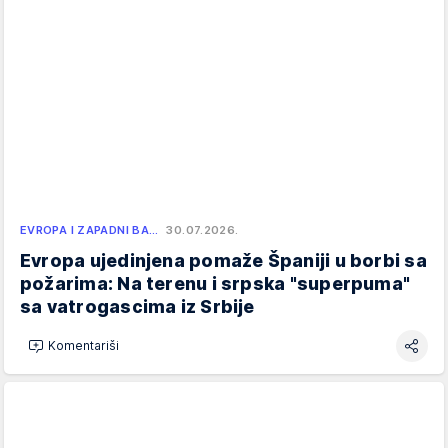
EVROPA I ZAPADNI BA…
30.07.2026.
Evropa ujedinjena pomaže Španiji u borbi sa
požarima: Na terenu i srpska "superpuma"
sa vatrogascima iz Srbije
Komentariši