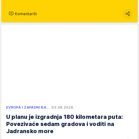
Komentariši
EVROPA I ZAPADNI BA…
03.08.2026.
U planu je izgradnja 180 kilometara puta:
Povezivaće sedam gradova i voditi na
Jadransko more