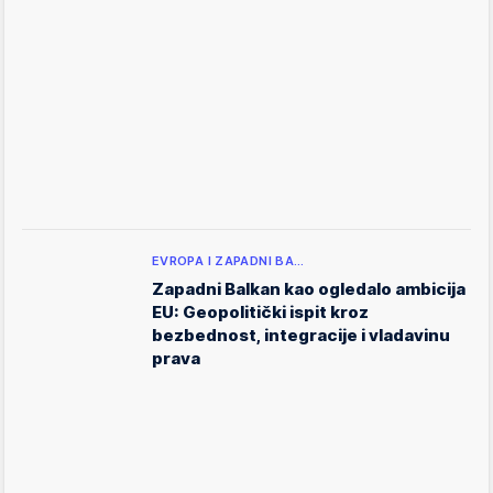
EVROPA I ZAPADNI BA…
Zapadni Balkan kao ogledalo ambicija
EU: Geopolitički ispit kroz
bezbednost, integracije i vladavinu
prava