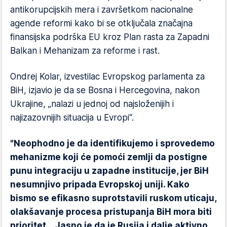
antikorupcijskih mera i završetkom nacionalne
agende reformi kako bi se otključala značajna
finansijska podrška EU kroz Plan rasta za Zapadni
Balkan i Mehanizam za reforme i rast.
Ondrej Kolar, izvestilac Evropskog parlamenta za
BiH, izjavio je da se Bosna i Hercegovina, nakon
Ukrajine, „nalazi u jednoj od najsloženijih i
najizazovnijih situacija u Evropi“.
"Neophodno je da identifikujemo i sprovedemo
mehanizme koji će pomoći zemlji da postigne
punu integraciju u zapadne institucije, jer BiH
nesumnjivo pripada Evropskoj uniji. Kako
bismo se efikasno suprotstavili ruskom uticaju,
olakšavanje procesa pristupanja BiH mora biti
prioritet... Jasno je da je Rusija i dalje aktivno