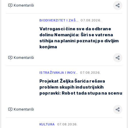
Komentariši
BIODIVERZITET I ZAŠ…
07.08.2026.
Vatrogasci čine sve da odbrane
dolinu Nemanjića: Širi se vatrena
stihija na planini poznatoj po divljim
konjima
Komentariši
ISTRAŽIVANJA I INOV…
07.08.2026.
Projekat Željka Šarića rešava
problem skupih industrijskih
popravki: Robot tada stupa na scenu
Komentariši
KULTURA
07.08.2026.