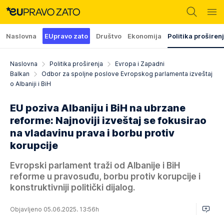
Naslovna
EUpravo zato
Društvo
Ekonomija
Politika proširen
Naslovna
Politika proširenja
Evropa i Zapadni
Balkan
Odbor za spoljne poslove Evropskog parlamenta izveštaj
o Albaniji i BiH
EU poziva Albaniju i BiH na ubrzane
reforme: Najnoviji izveštaj se fokusirao
na vladavinu prava i borbu protiv
korupcije
Evropski parlament traži od Albanije i BiH
reforme u pravosuđu, borbu protiv korupcije i
konstruktivniji politički dijalog.
Objavljeno 05.06.2025. 13:56h