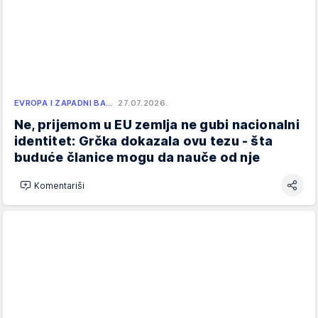
EVROPA I ZAPADNI BA…
27.07.2026.
Ne, prijemom u EU zemlja ne gubi nacionalni
identitet: Grčka dokazala ovu tezu - šta
buduće članice mogu da nauče od nje
Komentariši