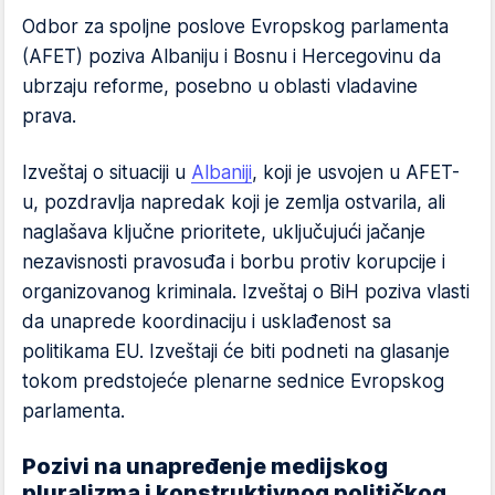
Odbor za spoljne poslove Evropskog parlamenta
(AFET) poziva Albaniju i Bosnu i Hercegovinu da
ubrzaju reforme, posebno u oblasti vladavine
prava.
Izveštaj o situaciji u
Albaniji
, koji je usvojen u AFET-
u, pozdravlja napredak koji je zemlja ostvarila, ali
naglašava ključne prioritete, uključujući jačanje
nezavisnosti pravosuđa i borbu protiv korupcije i
organizovanog kriminala. Izveštaj o BiH poziva vlasti
da unaprede koordinaciju i usklađenost sa
politikama EU. Izveštaji će biti podneti na glasanje
tokom predstojeće plenarne sednice Evropskog
parlamenta.
Pozivi na unapređenje medijskog
pluralizma i konstruktivnog političkog