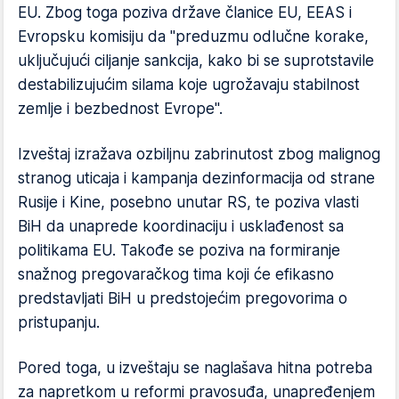
EU. Zbog toga poziva države članice EU, EEAS i
Evropsku komisiju da "preduzmu odlučne korake,
uključujući ciljanje sankcija, kako bi se suprotstavile
destabilizujućim silama koje ugrožavaju stabilnost
zemlje i bezbednost Evrope".
Izveštaj izražava ozbiljnu zabrinutost zbog malignog
stranog uticaja i kampanja dezinformacija od strane
Rusije i Kine, posebno unutar RS, te poziva vlasti
BiH da unaprede koordinaciju i usklađenost sa
politikama EU. Takođe se poziva na formiranje
snažnog pregovaračkog tima koji će efikasno
predstavljati BiH u predstojećim pregovorima o
pristupanju.
Pored toga, u izveštaju se naglašava hitna potreba
za napretkom u reformi pravosuđa, unapređenjem