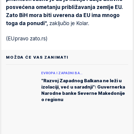
posvećena ometanju približavanja zemlje EU.
Zato BiH mora biti uverena da EU ima mnogo
toga da ponudi",
zaključio je Kolar.
(EUpravo zato.rs)
MOŽDA ĆE VAS ZANIMATI
EVROPA I ZAPADNI BA…
"Razvoj Zapadnog Balkana ne leži u
izolaciji, već u saradnji": Guvernerka
Narodne banke Severne Makedonije
o regionu