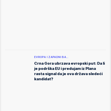
EVROPA I ZAPADNI BA…
Crna Gora ubrzava evropski put: Da li
je podrška EU i predujam iz Plana
rasta signal da je ova država sledeći
kandidat?