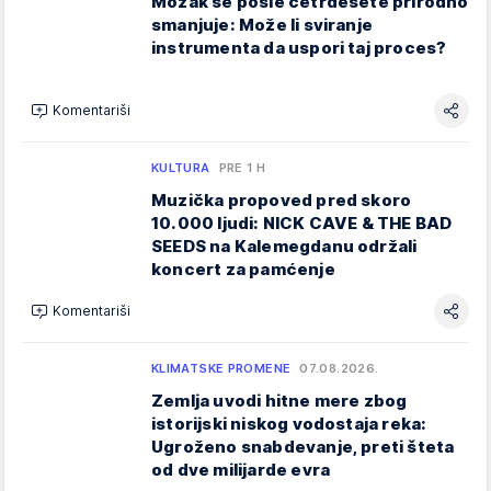
Mozak se posle četrdesete prirodno
smanjuje: Može li sviranje
instrumenta da uspori taj proces?
Komentariši
KULTURA
PRE 1 H
Muzička propoved pred skoro
10.000 ljudi: NICK CAVE & THE BAD
SEEDS na Kalemegdanu održali
koncert za pamćenje
Komentariši
KLIMATSKE PROMENE
07.08.2026.
Zemlja uvodi hitne mere zbog
istorijski niskog vodostaja reka:
Ugroženo snabdevanje, preti šteta
od dve milijarde evra