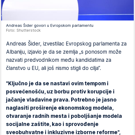
Andreas Šider govori u Evropskom parlamentu
Foto: Shutterstock
Andreas Šider, izvestilac Evropskog parlamenta za
Albaniju, izjavio je da se zemlja „s ponosom može
nazvati predvodnikom među kandidatima za
članstvo u EU, ali još nismo stigli do cilja“.
"Ključno je da se nastavi ovim tempom i
posvećenošću, uz borbu protiv korupcije i
jačanje vladavine prava. Potrebno je jasno
naglasiti proširenje ekonomskog modela,
otvaranje radnih mesta i poboljšanje modela
socijalne zaštite, kao i sprovođenje
sveobuhvatne i inkluzivne izborne reforme",