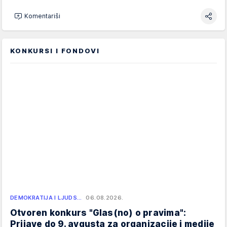
Komentariši
KONKURSI I FONDOVI
DEMOKRATIJA I LJUDS…
06.08.2026.
Otvoren konkurs "Glas(no) o pravima":
Prijave do 9. avgusta za organizacije i medije