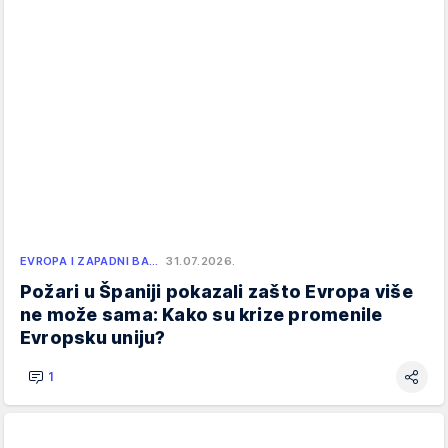
EVROPA I ZAPADNI BA…
31.07.2026.
Požari u Španiji pokazali zašto Evropa više
ne može sama: Kako su krize promenile
Evropsku uniju?
1