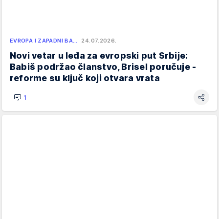
EVROPA I ZAPADNI BA…
24.07.2026.
Novi vetar u leđa za evropski put Srbije:
Babiš podržao članstvo, Brisel poručuje -
reforme su ključ koji otvara vrata
1