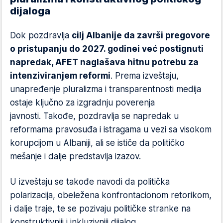
dijaloga
Dok pozdravlja
cilj Albanije da završi pregovore
o pristupanju do 2027. godine
i već postignuti
napredak, AFET naglašava hitnu potrebu za
intenziviranjem reformi
. Prema izveštaju,
unapređenje pluralizma i transparentnosti medija
ostaje ključno za izgradnju poverenja
javnosti. Takođe, pozdravlja se napredak u
reformama pravosuđa i istragama u vezi sa visokom
korupcijom u Albaniji, ali se ističe da političko
mešanje i dalje predstavlja izazov.
U izveštaju se takođe navodi da politička
polarizacija, obeležena konfrontacionom retorikom,
i dalje traje, te se pozivaju političke stranke na
konstruktivniji i inkluzivniji dijalog.