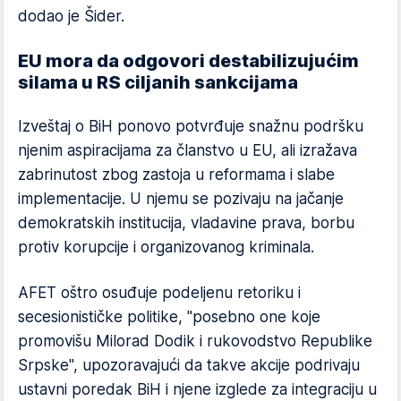
dodao je Šider.
EU mora da odgovori destabilizujućim
silama u RS ciljanih sankcijama
Izveštaj o BiH ponovo potvrđuje snažnu podršku
njenim aspiracijama za članstvo u EU, ali izražava
zabrinutost zbog zastoja u reformama i slabe
implementacije. U njemu se pozivaju na jačanje
demokratskih institucija, vladavine prava, borbu
protiv korupcije i organizovanog kriminala.
AFET oštro osuđuje podeljenu retoriku i
secesionističke politike, "posebno one koje
promovišu Milorad Dodik i rukovodstvo Republike
Srpske", upozoravajući da takve akcije podrivaju
ustavni poredak BiH i njene izglede za integraciju u