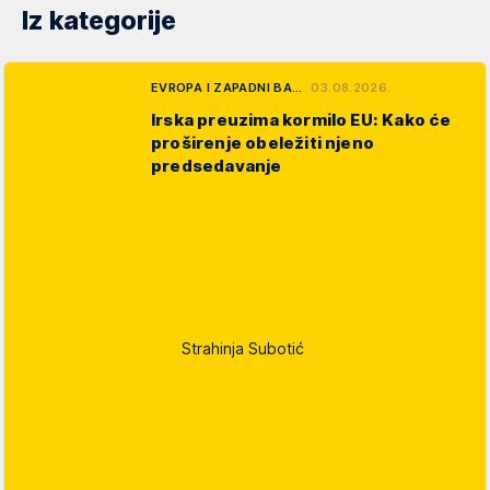
Iz kategorije
EVROPA I ZAPADNI BA…
03.08.2026.
Irska preuzima kormilo EU: Kako će
proširenje obeležiti njeno
predsedavanje
Strahinja Subotić