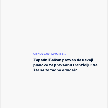
OBNOVLJIVI IZVORI E…
Zapadni Balkan pozvan da usvoji
planove za pravednu tranziciju: Na
šta se to tačno odnosi?