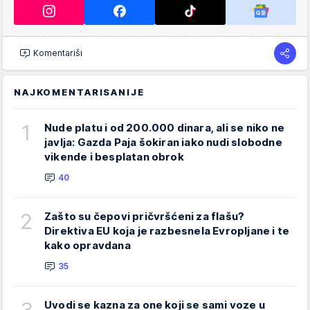
Komentariši
NAJKOMENTARISANIJE
1
Nude platu i od 200.000 dinara, ali se niko ne
javlja: Gazda Paja šokiran iako nudi slobodne
vikende i besplatan obrok
40
2
Zašto su čepovi pričvršćeni za flašu?
Direktiva EU koja je razbesnela Evropljane i te
kako opravdana
35
3
Uvodi se kazna za one koji se sami voze u