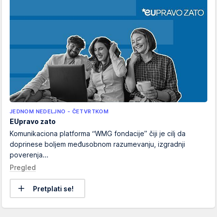
JEDNOM NEDELJNO - ČETVRTKOM
EUpravo zato
Komunikaciona platforma “WMG fondacije” čiji je cilj da
doprinese boljem međusobnom razumevanju, izgradnji
poverenja...
Pregled
Pretplati se!