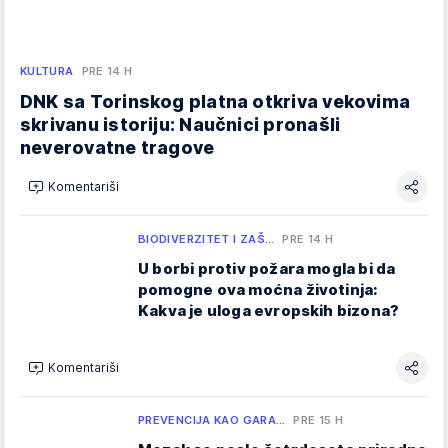
KULTURA
PRE 14 H
DNK sa Torinskog platna otkriva vekovima
skrivanu istoriju: Naučnici pronašli
neverovatne tragove
Komentariši
BIODIVERZITET I ZAŠ…
PRE 14 H
U borbi protiv požara mogla bi da
pomogne ova moćna životinja:
Kakva je uloga evropskih bizona?
Komentariši
PREVENCIJA KAO GARA…
PRE 15 H