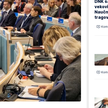
DNK sa
vekovi
Naučn
trago
Kome
Kome