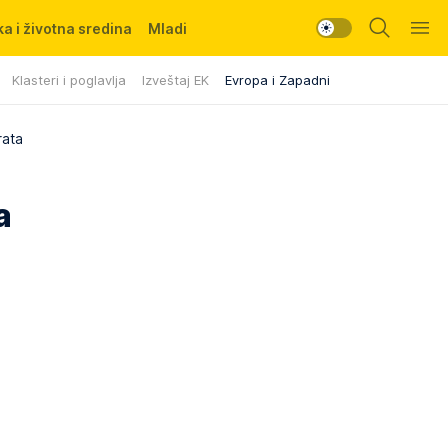
a i životna sredina
Mladi
Klasteri i poglavlja
Izveštaj EK
Evropa i Zapadni Balkan
rata
a