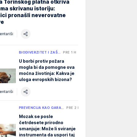
 Torinskog platna otkriva
ma skrivanu istoriju:
ici pronašli neverovatne
ve
ntariši
BIODIVERZITET I ZAŠ…
PRE 1 H
U borbi protiv požara
mogla bi da pomogne ova
moćna životinja: Kakva je
uloga evropskih bizona?
ntariši
PREVENCIJA KAO GARA…
PRE 2 H
Mozak se posle
četrdesete prirodno
smanjuje: Može li sviranje
instrumenta da uspori taj