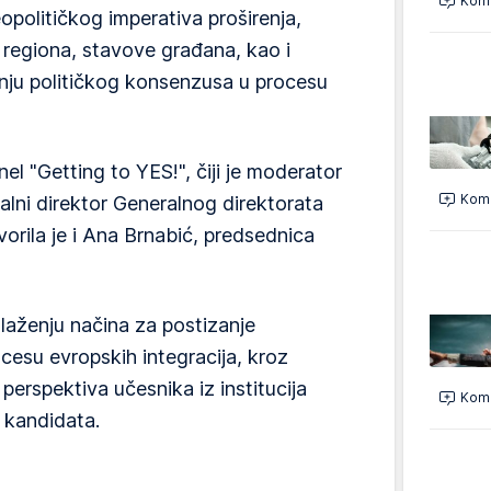
Kome
opolitičkog imperativa proširenja,
 regiona, stavove građana, kao i
nju političkog konsenzusa u procesu
el "Getting to YES!", čiji je moderator
Kome
lni direktor Generalnog direktorata
rila je i Ana Brnabić, predsednica
laženju načina za postizanje
cesu evropskih integracija, kroz
 perspektiva učesnika iz institucija
Kome
 kandidata.