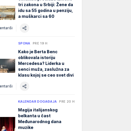
tri zakona u Srbiji: Žene da
idu sa 55 godina u penziju,
a muškarci sa 60
ntariši
SPONA
PRE 19 H
Kako je Berta Benc
oblikovala istoriju
Mercedesa? Liderka u
senci muža, zaslužna za
klasu kojoj se ceo svet divi
ntariši
KALENDAR DOGAĐAJA
PRE 20 H
Magija italijanskog
belkanta u čast
Međunarodnog dana
muzike