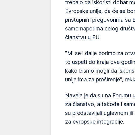
trebalo da iskoristi dobar 
Evropske unije, da će se bor
pristupnim pregovorima sa EU
samo naporima celog društv
članstvu u EU.
"Mi se i dalje borimo za ot
to uspeti do kraja ove godine
kako bismo mogli da iskori
unija ima za proširenje", rek
Navela je da su na Forumu u
za članstvo, a takođe i sam
su predstavljali uglavnom ili 
za evropske integracije.