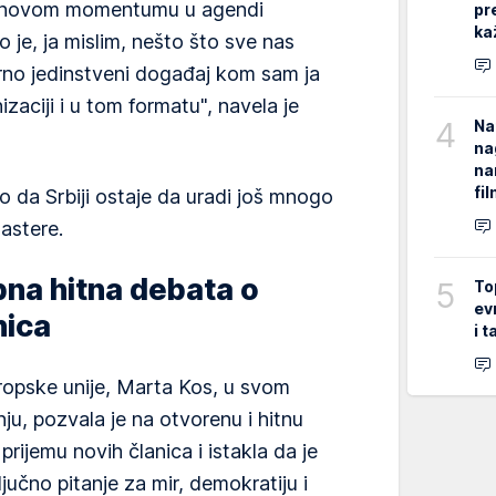
m novom momentumu u agendi
pr
ka
o je, ja mislim, nešto što sve nas
arno jedinstveni događaj kom sam ja
zaciji i u tom formatu", navela je
4
Na
na
na
fi
no da Srbiji ostaje da uradi još mnogo
lastere.
bna hitna debata o
5
To
ev
nica
i 
ropske unije, Marta Kos, u svom
ju, pozvala je na otvorenu i hitnu
rijemu novih članica i istakla da je
jučno pitanje za mir, demokratiju i