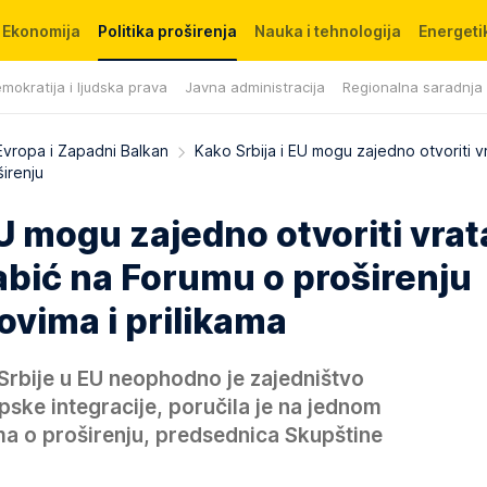
Ekonomija
Politika proširenja
Nauka i tehnologija
Energetik
mokratija i ljudska prava
Javna administracija
Regionalna saradnja
Evropa i Zapadni Balkan
Kako Srbija i EU mogu zajedno otvoriti v
irenju
EU mogu zajedno otvoriti vrat
abić na Forumu o proširenju
zovima i prilikama
Srbije u EU neophodno je zajedništvo
pske integracije, poručila je na jednom
ma o proširenju, predsednica Skupštine