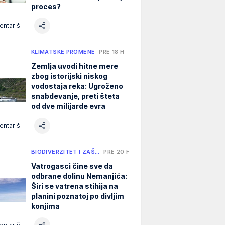
proces?
ntariši
KLIMATSKE PROMENE
PRE 18 H
Zemlja uvodi hitne mere
zbog istorijski niskog
vodostaja reka: Ugroženo
snabdevanje, preti šteta
od dve milijarde evra
ntariši
BIODIVERZITET I ZAŠ…
PRE 20 H
Vatrogasci čine sve da
odbrane dolinu Nemanjića:
Širi se vatrena stihija na
planini poznatoj po divljim
konjima