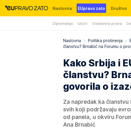
Naslovna
EUpravo zato
Društvo
Diplomatija
Izbori
Vladavina prava
De
Događaji
News
WMG fondacija
Naslovna
Politika proširenja
članstvu? Brnabić na Forumu o proš
Kako Srbija i 
članstvu? Brn
govorila o iza
Za napredak ka članstvu 
svih koji podržavaju evro
od panela, u okviru Foru
Ana Brnabić