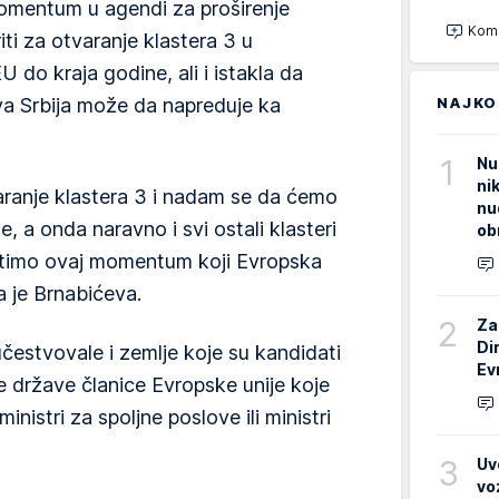
momentum u agendi za proširenje
Kome
iti za otvaranje klastera 3 u
 do kraja godine, ali i istakla da
NAJKO
a Srbija može da napreduje ka
1
Nu
ni
varanje klastera 3 i nadam se da ćemo
nu
, a onda naravno i svi ostali klasteri
ob
stimo ovaj momentum koji Evropska
la je Brnabićeva.
2
Za
Di
čestvovale i zemlje koje su kandidati
Ev
e države članice Evropske unije koje
ministri za spoljne poslove ili ministri
3
Uv
vo