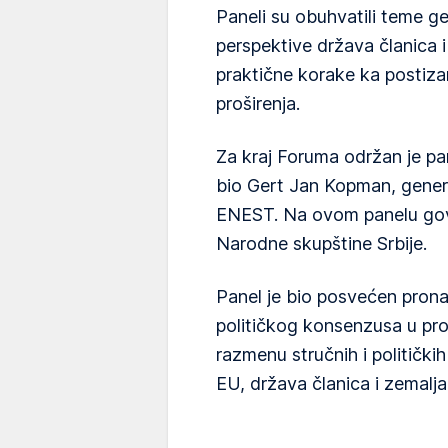
Paneli su obuhvatili teme ge
perspektive država članica i
praktične korake ka postiza
proširenja.
Za kraj Foruma održan je pan
bio Gert Jan Kopman, genera
ENEST. Na ovom panelu govo
Narodne skupštine Srbije.
Panel je bio posvećen prona
političkog konsenzusa u pro
razmenu stručnih i političkih
EU, država članica i zemalja