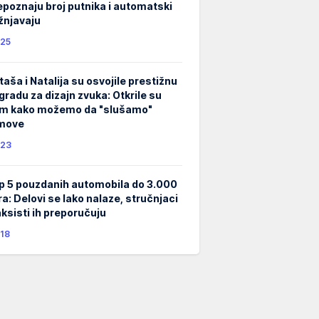
epoznaju broj putnika i automatski
žnjavaju
25
taša i Natalija su osvojile prestižnu
gradu za dizajn zvuka: Otkrile su
m kako možemo da "slušamo"
lmove
23
p 5 pouzdanih automobila do 3.000
ra: Delovi se lako nalaze, stručnjaci
taksisti ih preporučuju
18