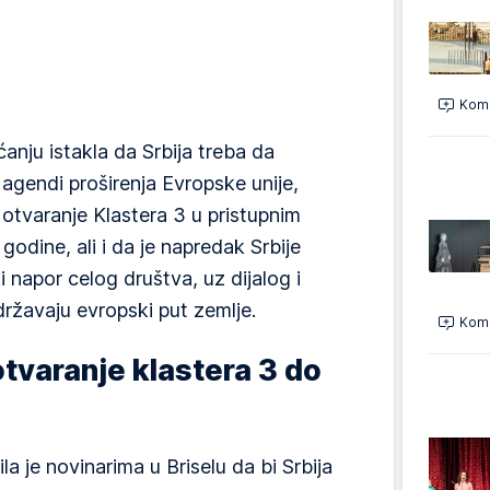
Kome
anju istakla da Srbija treba da
u agendi proširenja Evropske unije,
a otvaranje Klastera 3 u pristupnim
odine, ali i da je napredak Srbije
napor celog društva, uz dijalog i
državaju evropski put zemlje.
Kome
tvaranje klastera 3 do
la je novinarima u Briselu da bi Srbija