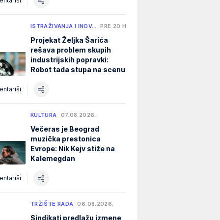
ntariši
ISTRAŽIVANJA I INOV…
PRE 20 H
Projekat Željka Šarića
rešava problem skupih
industrijskih popravki:
Robot tada stupa na scenu
ntariši
KULTURA
07.08.2026.
Večeras je Beograd
muzička prestonica
Evrope: Nik Kejv stiže na
Kalemegdan
ntariši
TRŽIŠTE RADA
06.08.2026.
Sindikati predlažu izmene