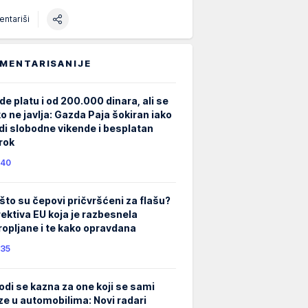
ntariši
MENTARISANIJE
de platu i od 200.000 dinara, ali se
ko ne javlja: Gazda Paja šokiran iako
di slobodne vikende i besplatan
rok
40
što su čepovi pričvršćeni za flašu?
rektiva EU koja je razbesnela
ropljane i te kako opravdana
35
odi se kazna za one koji se sami
ze u automobilima: Novi radari