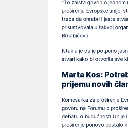
"To zaista govori o jedno
proširenja Evropske unije, št
treba da ohrabri i jeste stv
prisustvovala u takvoj organi
Brnabićeva.
Istakla je da je potpuno jas
stvari kako bi otvorila sve k
Marta Kos: Potre
prijemu novih čla
Komesarka za proširenje Ev
govoru na Forumu o proširen
debatu o budućnosti Unije i p
proširenje ponovo postalo kl