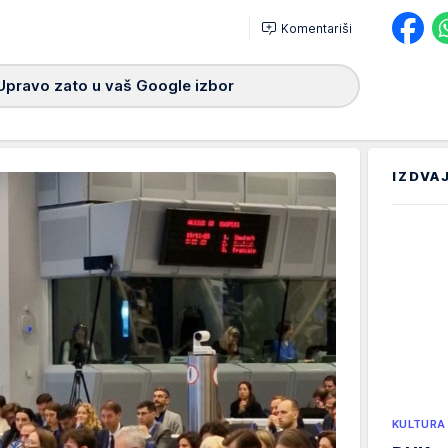
Komentariši
Upravo zato u vaš Google izbor
IZDVA
KULTURA