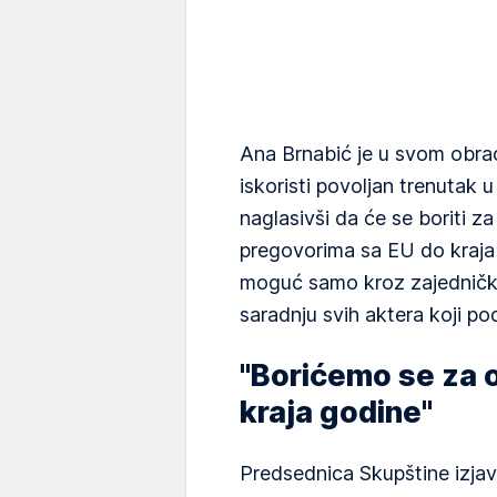
Ana Brnabić je u svom obrać
iskoristi povoljan trenutak 
naglasivši da će se boriti z
pregovorima sa EU do kraja g
moguć samo kroz zajednički 
saradnju svih aktera koji po
"Borićemo se za o
kraja godine"
Predsednica Skupštine izjavi