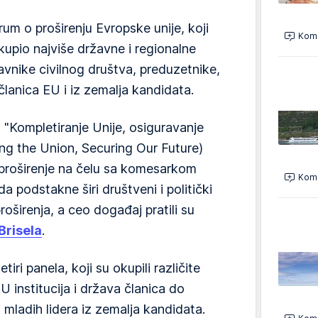
um o proširenju Evropske unije, koji
Kome
okupio najviše državne i regionalne
tavnike civilnog društva, preduzetnike,
članica EU i iz zemalja kandidata.
 "Kompletiranje Unije, osiguravanje
ng the Union, Securing Our Future)
 proširenje na čelu sa komesarkom
Kome
a podstakne širi društveni i politički
roširenja, a ceo događaj pratili su
Brisela
.
ri panela, koji su okupili različite
 institucija i država članica do
i mladih lidera iz zemalja kandidata.