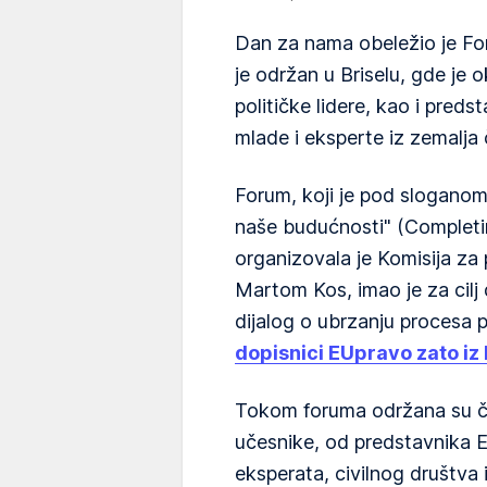
Dan za nama obeležio je For
je održan u Briselu, gde je 
političke lidere, kao i preds
mlade i eksperte iz zemalja 
Forum, koji je pod sloganom
naše budućnosti" (Completi
organizovala je Komisija za
Martom Kos, imao je za cilj d
dijalog o ubrzanju procesa p
dopisnici EUpravo zato iz 
Tokom foruma održana su četi
učesnike, od predstavnika EU
eksperata, civilnog društva 