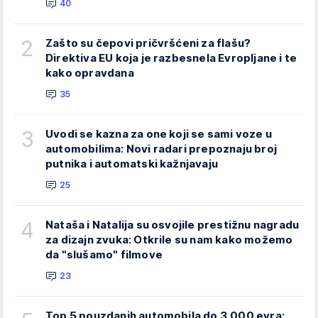
40
2
Zašto su čepovi pričvršćeni za flašu?
Direktiva EU koja je razbesnela Evropljane i te
kako opravdana
35
3
Uvodi se kazna za one koji se sami voze u
automobilima: Novi radari prepoznaju broj
putnika i automatski kažnjavaju
25
4
Nataša i Natalija su osvojile prestižnu nagradu
za dizajn zvuka: Otkrile su nam kako možemo
da "slušamo" filmove
23
Top 5 pouzdanih automobila do 3.000 evra: