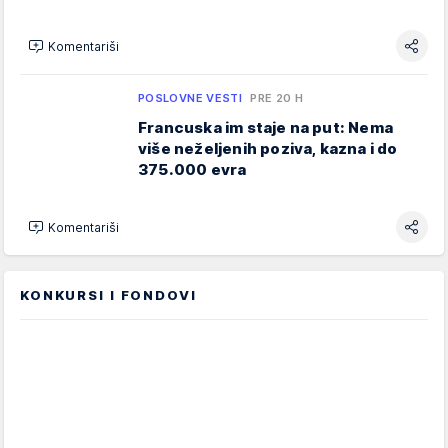
Komentariši
POSLOVNE VESTI
PRE 20 H
Francuska im staje na put: Nema
više neželjenih poziva, kazna i do
375.000 evra
Komentariši
KONKURSI I FONDOVI