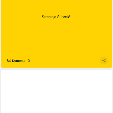
Strahinja Subotić
Komentariši