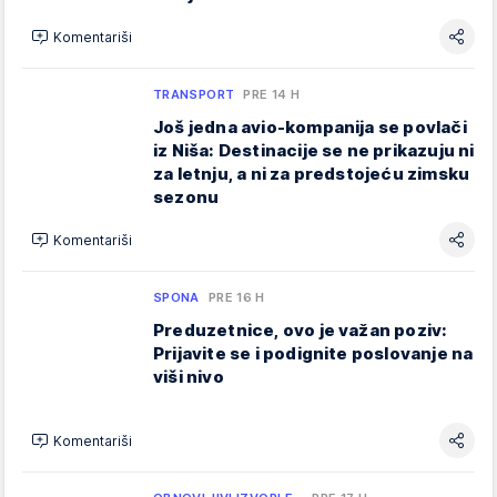
Komentariši
TRANSPORT
PRE 14 H
Još jedna avio-kompanija se povlači
iz Niša: Destinacije se ne prikazuju ni
za letnju, a ni za predstojeću zimsku
sezonu
Komentariši
SPONA
PRE 16 H
Preduzetnice, ovo je važan poziv:
Prijavite se i podignite poslovanje na
viši nivo
Komentariši