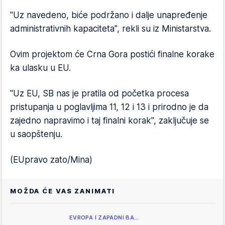
"Uz navedeno, biće podržano i dalje unapređenje
administrativnih kapaciteta", rekli su iz Ministarstva.
Ovim projektom će Crna Gora postići finalne korake
ka ulasku u EU.
"Uz EU, SB nas je pratila od početka procesa
pristupanja u poglavljima 11, 12 i 13 i prirodno je da
zajedno napravimo i taj finalni korak", zaključuje se
u saopštenju.
(EUpravo zato/Mina)
MOŽDA ĆE VAS ZANIMATI
EVROPA I ZAPADNI BA…