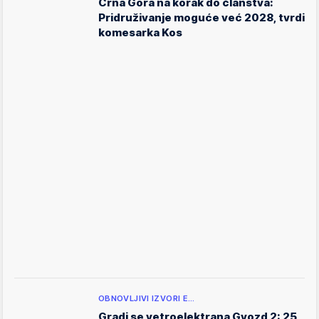
Crna Gora na korak do članstva:
Pridruživanje moguće već 2028, tvrdi
komesarka Kos
OBNOVLJIVI IZVORI E…
Gradi se vetroelektrana Gvozd 2: 25