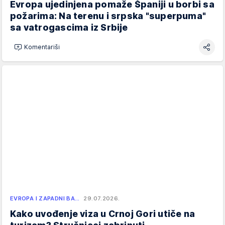
Evropa ujedinjena pomaže Španiji u borbi sa
požarima: Na terenu i srpska "superpuma"
sa vatrogascima iz Srbije
Komentariši
EVROPA I ZAPADNI BA…
29.07.2026.
Kako uvođenje viza u Crnoj Gori utiče na