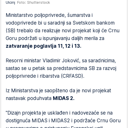
Ulcinj
Foto: Shutterstock
Ministarstvo poljoprivrede, šumarstva i
vodoprivrede bi u saradnji sa Svetskom bankom
(SB) trebalo da realizuje novi projekat koji će Crnu
Goru podržati u ispunjavanju daljih merila za
zatvaranje poglavlja 11, 12 i 13.
Resorni ministar Vladimir Joković, sa saradnicima,
sastao se u petak sa predstavnicima SB za razvoj
poljoprivrede i ribarstva (CRFASD).
Iz Ministarstva je saopšteno da je novi projekat
nastavak poduhvata
MIDAS 2.
"Dizajn projekta je usklađen i nadovezaće se na
dostignuća MIDAS i MIDAS2 i podržaće Crnu Goru