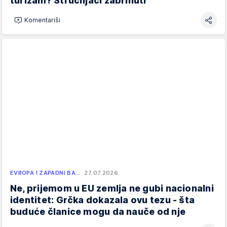
turizam? Stručnjaci zabrinuti
Komentariši
EVROPA I ZAPADNI BA…
27.07.2026.
Ne, prijemom u EU zemlja ne gubi nacionalni
identitet: Grčka dokazala ovu tezu - šta
buduće članice mogu da nauče od nje