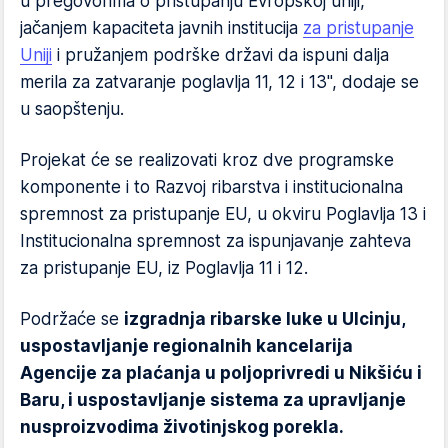
u pregovorima o pristupanju Evropskoj uniji,
jačanjem kapaciteta javnih institucija
za pristupanje
Uniji
i pružanjem podrške državi da ispuni dalja
merila za zatvaranje poglavlja 11, 12 i 13", dodaje se
u saopštenju.
Projekat će se realizovati kroz dve programske
komponente i to Razvoj ribarstva i institucionalna
spremnost za pristupanje EU, u okviru Poglavlja 13 i
Institucionalna spremnost za ispunjavanje zahteva
za pristupanje EU, iz Poglavlja 11 i 12.
Podržaće se
izgradnja ribarske luke u Ulcinju,
uspostavljanje regionalnih kancelarija
Agencije za plaćanja u poljoprivredi u Nikšiću i
Baru, i uspostavljanje sistema za upravljanje
nusproizvodima životinjskog porekla.