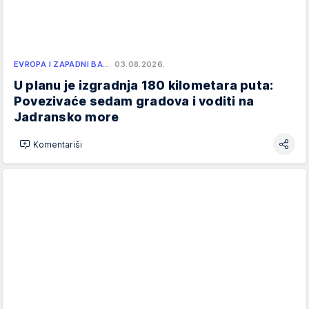
EVROPA I ZAPADNI BA…
03.08.2026.
U planu je izgradnja 180 kilometara puta:
Povezivaće sedam gradova i voditi na
Jadransko more
Komentariši