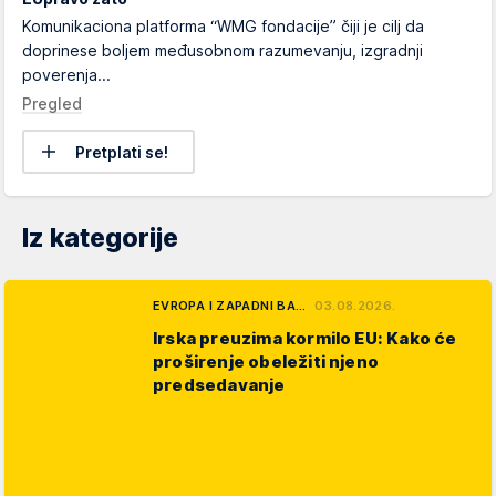
Komunikaciona platforma “WMG fondacije” čiji je cilj da
doprinese boljem međusobnom razumevanju, izgradnji
poverenja...
Pregled
Pretplati se!
Iz kategorije
EVROPA I ZAPADNI BA…
03.08.2026.
Irska preuzima kormilo EU: Kako će
proširenje obeležiti njeno
predsedavanje