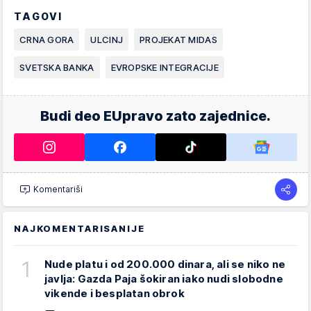
TAGOVI
CRNA GORA
ULCINJ
PROJEKAT MIDAS
SVETSKA BANKA
EVROPSKE INTEGRACIJE
Budi deo EUpravo zato zajednice.
Komentariši
NAJKOMENTARISANIJE
1
Nude platu i od 200.000 dinara, ali se niko ne
javlja: Gazda Paja šokiran iako nudi slobodne
vikende i besplatan obrok