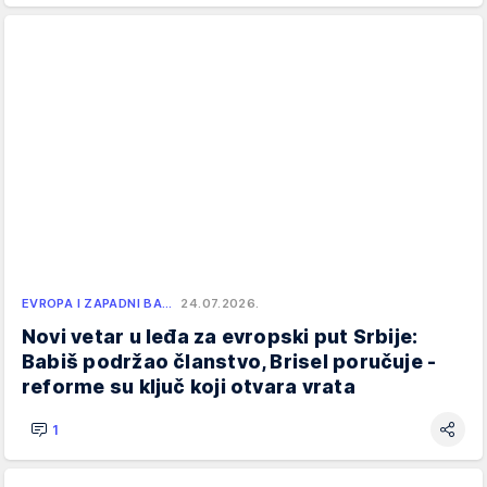
EVROPA I ZAPADNI BA…
24.07.2026.
Novi vetar u leđa za evropski put Srbije:
Babiš podržao članstvo, Brisel poručuje -
reforme su ključ koji otvara vrata
1