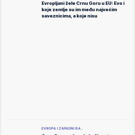
Evropljani žele Crnu Goru u EU: Evo i
koje zemlje su im među najvećim
saveznicima, a koje nisu
EVROPA I ZAPADNI BA…