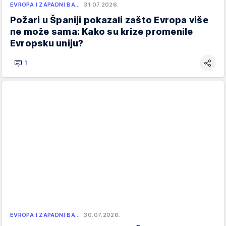
EVROPA I ZAPADNI BA…
31.07.2026.
Požari u Španiji pokazali zašto Evropa više
ne može sama: Kako su krize promenile
Evropsku uniju?
1
EVROPA I ZAPADNI BA…
30.07.2026.