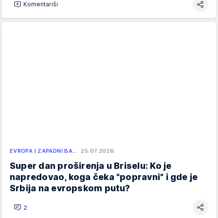
Komentariši
EVROPA I ZAPADNI BA…
25.07.2026.
Super dan proširenja u Briselu: Ko je
napredovao, koga čeka "popravni" i gde je
Srbija na evropskom putu?
2