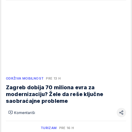
ODRŽIVA MOBILNOST
PRE 13 H
Zagreb dobija 70 miliona evra za
modernizaciju? Žele da reše ključne
saobraćajne probleme
Komentariši
TURIZAM
PRE 16 H