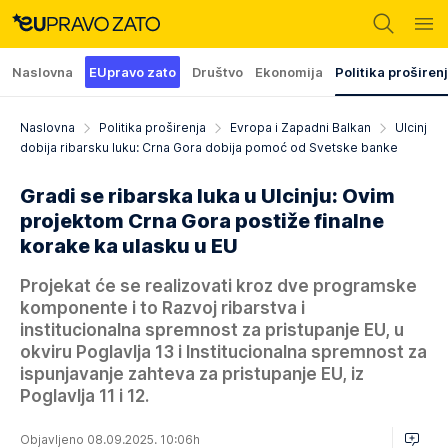
Naslovna
EUpravo zato
Društvo
Ekonomija
Politika proširen
Naslovna
Politika proširenja
Evropa i Zapadni Balkan
Ulcinj
dobija ribarsku luku: Crna Gora dobija pomoć od Svetske banke
Gradi se ribarska luka u Ulcinju: Ovim
projektom Crna Gora postiže finalne
korake ka ulasku u EU
Projekat će se realizovati kroz dve programske
komponente i to Razvoj ribarstva i
institucionalna spremnost za pristupanje EU, u
okviru Poglavlja 13 i Institucionalna spremnost za
ispunjavanje zahteva za pristupanje EU, iz
Poglavlja 11 i 12.
Objavljeno 08.09.2025. 10:06h