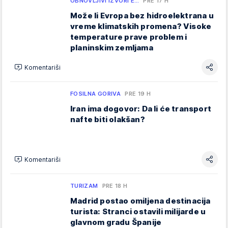
OBNOVLJIVI IZVORI E…
PRE 17 H
Može li Evropa bez hidroelektrana u
vreme klimatskih promena? Visoke
temperature prave problem i
planinskim zemljama
Komentariši
FOSILNA GORIVA
PRE 19 H
Iran ima dogovor: Da li će transport
nafte biti olakšan?
Komentariši
TURIZAM
PRE 18 H
Madrid postao omiljena destinacija
turista: Stranci ostavili milijarde u
glavnom gradu Španije