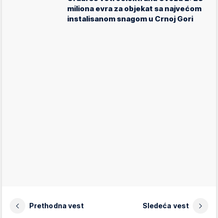
miliona evra za objekat sa najvećom
instalisanom snagom u Crnoj Gori
Prethodna vest
Sledeća vest