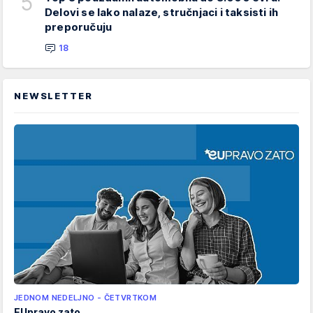
5
Delovi se lako nalaze, stručnjaci i taksisti ih
preporučuju
18
NEWSLETTER
JEDNOM NEDELJNO - ČETVRTKOM
EUpravo zato