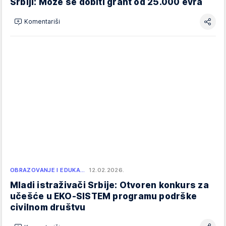
Srbiji: Može se dobiti grant od 25.000 evra
Komentariši
OBRAZOVANJE I EDUKA…
12.02.2026.
Mladi istraživači Srbije: Otvoren konkurs za
učešće u EKO-SISTEM programu podrške
civilnom društvu