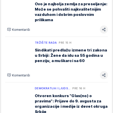
Ovo je najbolja zemlja za preseljenje:
Može se pohvaliti najkvalitetnijim
vazduhom i dobrim poslovnim
prilikama
Komentariši
TRŽIŠTE RADA
PRE 15 H
Sindikati predlažu izmene tri zakona
u Srbiji: Žene da idu sa 55 godina u
penziju, a muškarci sa 60
Komentariši
DEMOKRATIJA I LJUDS…
PRE 16 H
Otvoren konkurs "Glas(no) o
pravima": Prijave do 9. avgusta za
organizacije i medije iz devet okruga
Srbije