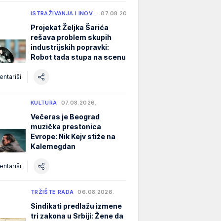
ISTRAŽIVANJA I INOV…
07.08.2026.
Projekat Željka Šarića
rešava problem skupih
industrijskih popravki:
Robot tada stupa na scenu
ntariši
KULTURA
07.08.2026.
Večeras je Beograd
muzička prestonica
Evrope: Nik Kejv stiže na
Kalemegdan
ntariši
TRŽIŠTE RADA
06.08.2026.
Sindikati predlažu izmene
tri zakona u Srbiji: Žene da