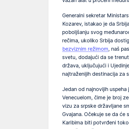
važan alat u proceni međun
Generalni sekretar Ministars
Kozarev, istakao je da Srbi
poboljšanju svog međunaro
rečima, ukoliko Srbija dosti
bezviznim režimom
, naš pa
svetu, dodajući da se trenu
država, uključujući i Ujedin
najtraženijih destinacija za 
Jedan od najnovijih uspeha 
Venecuelom, čime je broj ze
vizu za srpske državljane 
Gvajana. Očekuje se da će sk
Karibima biti potvrđeni tok