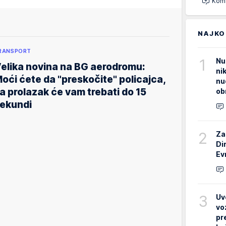
Kome
NAJKO
RANSPORT
1
Nu
elika novina na BG aerodromu:
ni
oći ćete da "preskočite" policajca,
nu
a prolazak će vam trebati do 15
ob
ekundi
2
Za
Di
Ev
3
Uv
vo
pr