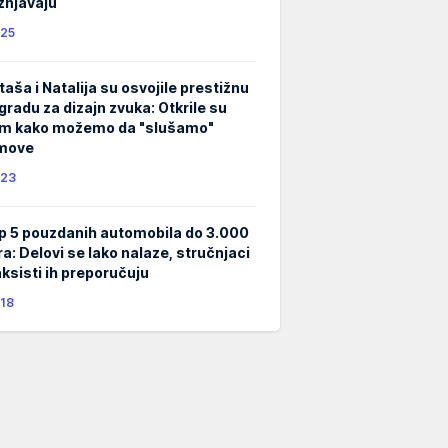
žnjavaju
25
taša i Natalija su osvojile prestižnu
gradu za dizajn zvuka: Otkrile su
m kako možemo da "slušamo"
lmove
23
p 5 pouzdanih automobila do 3.000
ra: Delovi se lako nalaze, stručnjaci
taksisti ih preporučuju
18