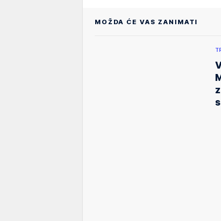
MOŽDA ĆE VAS ZANIMATI
T
V
M
z
s