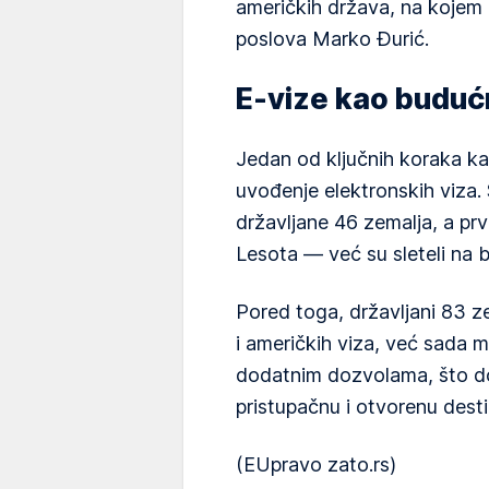
američkih država, na kojem ć
poslova Marko Đurić.
E-vize kao buduć
Jedan od ključnih koraka ka
uvođenje elektronskih viza.
državljane 46 zemalja, a prv
Lesota — već su sleteli na 
Pored toga, državljani 83 ze
i američkih viza, već sada 
dodatnim dozvolama, što do
pristupačnu i otvorenu desti
(EUpravo zato.rs)