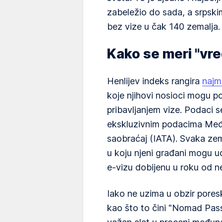
zabeležio do sada, a srpsk
bez vize u čak 140 zemalja.
Kako se meri "vr
Henlijev indeks rangira
najm
koje njihovi nosioci mogu p
pribavljanjem vize. Podaci s
ekskluzivnim podacima Međ
saobraćaj (IATA). Svaka zem
u koju njeni građani mogu uć
e-vizu dobijenu u roku od n
Iako ne uzima u obzir poresk
kao što to čini "Nomad Pass