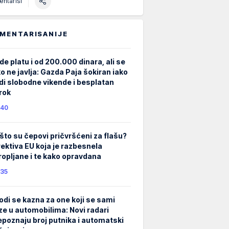
ntariši
MENTARISANIJE
de platu i od 200.000 dinara, ali se
ko ne javlja: Gazda Paja šokiran iako
di slobodne vikende i besplatan
rok
40
što su čepovi pričvršćeni za flašu?
rektiva EU koja je razbesnela
ropljane i te kako opravdana
35
odi se kazna za one koji se sami
ze u automobilima: Novi radari
epoznaju broj putnika i automatski