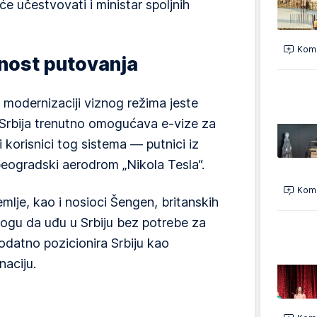
e učestvovati i ministar spoljnih
Kome
nost putovanja
 modernizaciji viznog režima jeste
 Srbija trenutno omogućava e-vize za
i korisnici tog sistema — putnici iz
beogradski aerodrom „Nikola Tesla“.
Kome
mlje, kao i nosioci Šengen, britanskih
mogu da uđu u Srbiju bez potrebe za
datno pozicionira Srbiju kao
naciju.