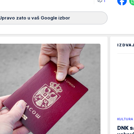
1
Upravo zato u vaš Google izbor
IZDVA
KULTURA
DNK sa