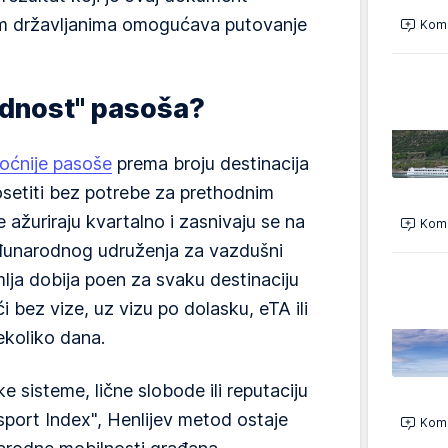
im državljanima omogućava putovanje
Kome
ednost" pasoša?
oćnije pasoše
prema broju destinacija
osetiti bez potrebe za prethodnim
e ažuriraju kvartalno i zasnivaju se na
Kome
unarodnog udruženja za vazdušni
lja dobija poen za svaku destinaciju
i bez vize, uz vizu po dolasku, eTA ili
ekoliko dana.
e sisteme, lične slobode ili reputaciju
port Index", Henlijev metod ostaje
Kome