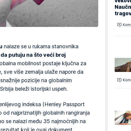
vekovi
Naučn
trago
Kome
u
nalaze se u rukama stanovnika
da putuju na što veći broj
lobalna mobilnost postaje ključna za
e, sve više zemalja ulaže napore da
nažnije pozicije na globalnim
Kome
bija beleži istorijski uspeh.
enlijevog indeksa (Henley Passport
o od najpriznatijih globalnih rangiranja
no se nalazi među 35 najmoćnijih na
i rezultat koji je ovaj dokument