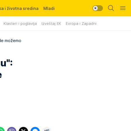
a i životna sredina
Mladi
Klasteri i poglavlja
Izveštaj EK
Evropa i Zapadni Balkan
 gde možemo
u":
e