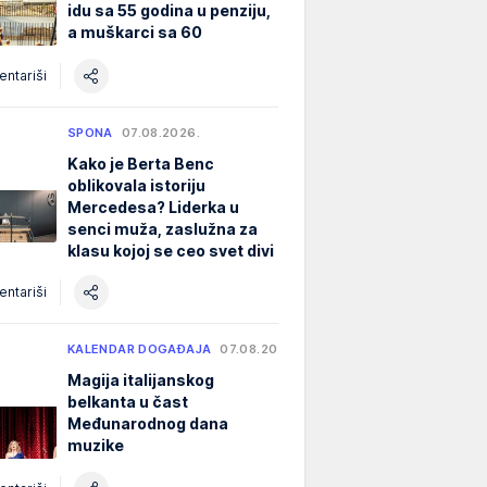
idu sa 55 godina u penziju,
a muškarci sa 60
ntariši
SPONA
07.08.2026.
Kako je Berta Benc
oblikovala istoriju
Mercedesa? Liderka u
senci muža, zaslužna za
klasu kojoj se ceo svet divi
ntariši
KALENDAR DOGAĐAJA
07.08.2026.
Magija italijanskog
belkanta u čast
Međunarodnog dana
muzike