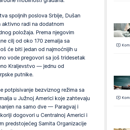
arodne mobilnosti građana.
tva spoljnih poslova Srbije, Dušan
ja aktivno radi na dodatnom
dnog položaja. Prema njegovim
gne cilj od oko 170 zemalja sa
Kome
soš će biti jedan od najmoćnijih u
tno vode pregovori sa još tridesetak
jeno Kraljevstvo — jednu od
srpske putnike.
je potpisivanje bezviznog režima sa
malja u Južnoj Americi koje zahtevaju
Kome
smanjen na samo dve — Paragvaj i
oriji dogovori u Centralnoj Americi i
om predstojećeg Samita Organizacije