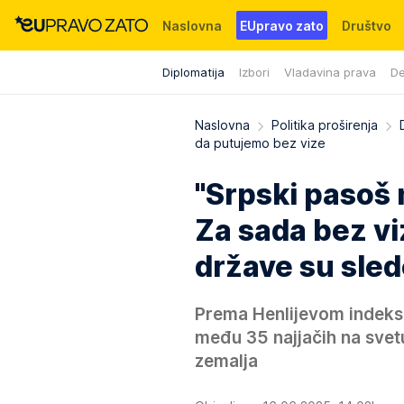
Naslovna
EUpravo zato
Društvo
Diplomatija
Izbori
Vladavina prava
De
Događaji
News
WMG fondacija
Naslovna
Politika proširenja
da putujemo bez vize
"Srpski pasoš 
Za sada bez vi
države su sled
Prema Henlijevom indeksu
među 35 najjačih na svet
zemalja