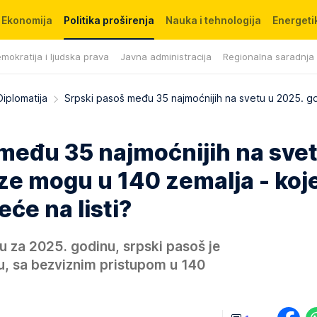
Ekonomija
Politika proširenja
Nauka i tehnologija
Energetik
mokratija i ljudska prava
Javna administracija
Regionalna saradnja
Diplomatija
Srpski pasoš među 35 najmoćnijih na svetu u 2025.
među 35 najmoćnijih na svet
ze mogu u 140 zemalja - koj
eće na listi?
 za 2025. godinu, srpski pasoš je
u, sa bezviznim pristupom u 140