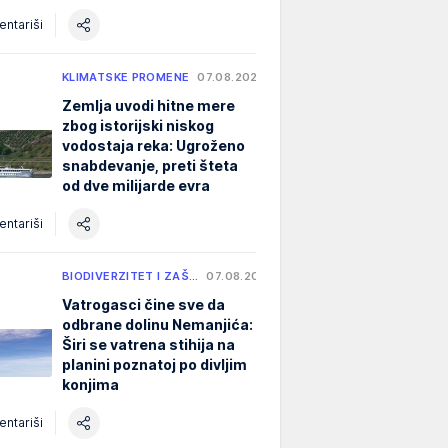
ntariši
KLIMATSKE PROMENE
07.08.2026.
Zemlja uvodi hitne mere
zbog istorijski niskog
vodostaja reka: Ugroženo
snabdevanje, preti šteta
od dve milijarde evra
ntariši
BIODIVERZITET I ZAŠ…
07.08.2026.
Vatrogasci čine sve da
odbrane dolinu Nemanjića:
Širi se vatrena stihija na
planini poznatoj po divljim
konjima
ntariši