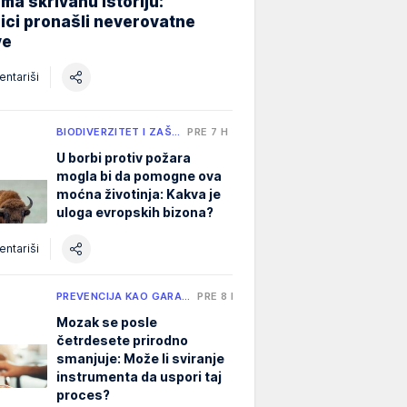
ma skrivanu istoriju:
ici pronašli neverovatne
ve
ntariši
BIODIVERZITET I ZAŠ…
PRE 7 H
U borbi protiv požara
mogla bi da pomogne ova
moćna životinja: Kakva je
uloga evropskih bizona?
ntariši
PREVENCIJA KAO GARA…
PRE 8 H
Mozak se posle
četrdesete prirodno
smanjuje: Može li sviranje
instrumenta da uspori taj
proces?