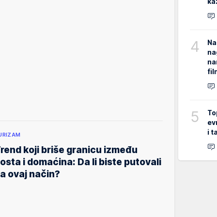
ka
4
Na
na
na
fi
5
To
ev
i 
URIZAM
rend koji briše granicu između
osta i domaćina: Da li biste putovali
a ovaj način?