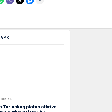
JAMO
PRE 8 H
 Torinskog platna otkriva