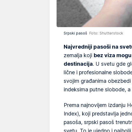
Srpski pasoš
Foto: Shutterstock
Najvredniji pasoši na svet
zemalja koji
bez viza mogu 
destinacija
. U svetu gde g
lične i profesionalne slobod
svojim građanima obezbedi s
indeksima putne slobode, a Sr
Prema najnovijem izdanju H
Index), koji predstavlja jedn
pasoša, srpski pasoš trenut
svetu. To je ujedno i najbolj