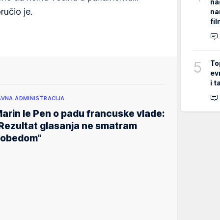
na
ručio je.
na
fi
5
To
ev
i 
AVNA ADMINISTRACIJA
arin le Pen o padu francuske vlade:
Rezultat glasanja ne smatram
pobedom"