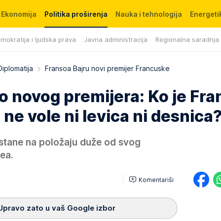
Ekonomija
Politika proširenja
Nauka i tehnologija
Energetik
mokratija i ljudska prava
Javna administracija
Regionalna saradnja
Diplomatija
Fransoa Bajru novi premijer Francuske
o novog premijera: Ko je Fra
 ne vole ni levica ni desnica
ostane na položaju duže od svog
ea.
Komentariši
Upravo zato u vaš Google izbor