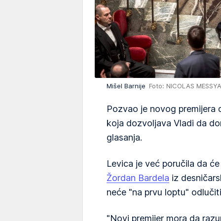
Mišel Barnije
Foto: NICOLAS MESSYAS
Pozvao je novog premijera 
koja dozvoljava Vladi da d
glasanja.
Levica je već poručila da će
Žordan Bardela
iz desničars
neće "na prvu loptu" odlučit
"Novi premijer mora da razu