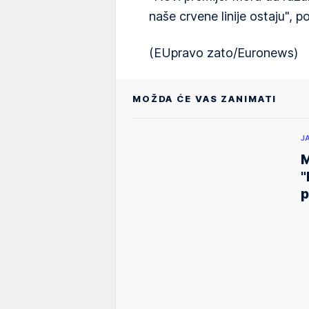
naše crvene linije ostaju", po
(EUpravo zato/Euronews)
MOŽDA ĆE VAS ZANIMATI
J
M
"