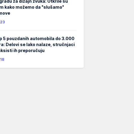
gradu za dizajn zvuka: Otkrile su
m kako možemo da "slušamo"
lmove
23
p 5 pouzdanih automobila do 3.000
ra: Delovi se lako nalaze, stručnjaci
taksisti ih preporučuju
18