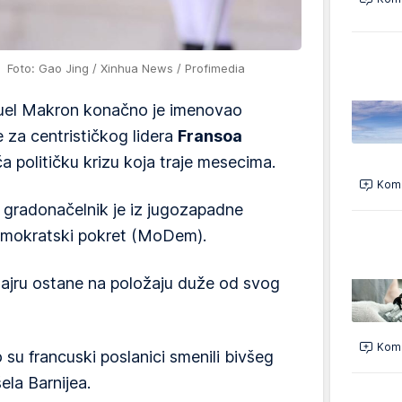
ru
Foto: Gao Jing / Xinhua News / Profimedia
uel Makron konačno je imenovao
 za centrističkog lidera
Fransoa
 političku krizu koja traje mesecima.
Kome
 gradonačelnik je iz jugozapadne
emokratski pokret (MoDem).
Bajru ostane na položaju duže od svog
Kome
su francuski poslanici smenili bivšeg
ela Barnijea.