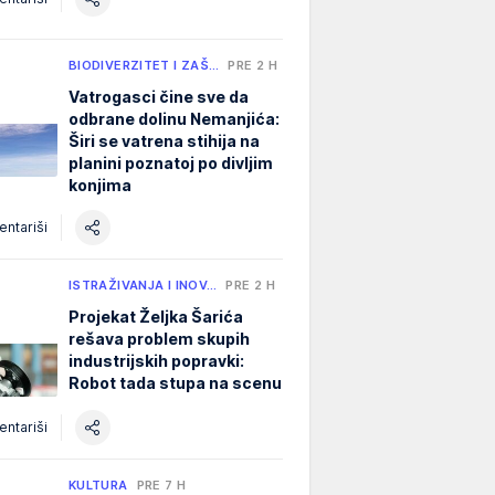
BIODIVERZITET I ZAŠ…
PRE 2 H
Vatrogasci čine sve da
odbrane dolinu Nemanjića:
Širi se vatrena stihija na
planini poznatoj po divljim
konjima
ntariši
ISTRAŽIVANJA I INOV…
PRE 2 H
Projekat Željka Šarića
rešava problem skupih
industrijskih popravki:
Robot tada stupa na scenu
ntariši
KULTURA
PRE 7 H