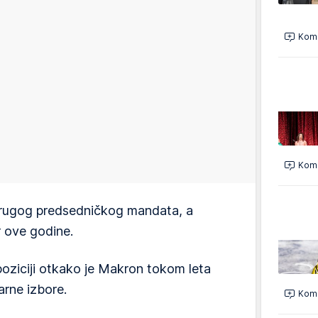
Kome
Kome
drugog predsedničkog mandata, a
r ove godine.
poziciji otkako je Makron tokom leta
rne izbore.
Kome