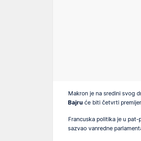
Makron je na sredini svog 
Bajru
će biti četvrti premije
Francuska politika je u pat-
sazvao vanredne parlamenta