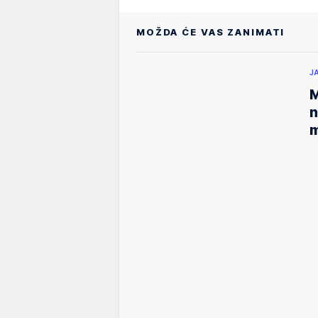
MOŽDA ĆE VAS ZANIMATI
J
M
n
m