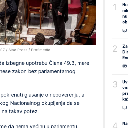
1
Nu
ni
nu
ob
2
Za
Z / Sipa Press / Profimedia
Di
Ev
da izbegne upotrebu Člana 49.3, mere
onese zakon bez parlamentarnog
3
Uv
vo
pr
 pokrenuti glasanje o nepoverenju, a
ka
kog Nacionalnog okupljanja da se
i na takav potez.
4
Na
me da nema većinu u parlamentu...