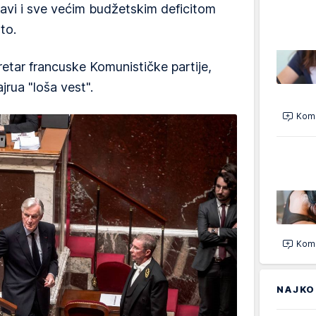
avi i sve većim budžetskim deficitom
to.
retar francuske Komunističke partije,
jrua "loša vest".
Kome
Kome
NAJKO