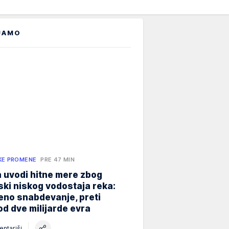
JAMO
KE PROMENE
PRE 47 MIN
 uvodi hitne mere zbog
jski niskog vodostaja reka:
eno snabdevanje, preti
od dve milijarde evra
ntariši