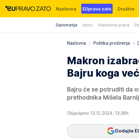
Naslovna
EUpravo zato
Društvo
Diplomatija
Izbori
Vladavina prava
De
Događaji
News
WMG fondacija
Naslovna
Politika proširenja
Makron izabra
Bajru koga već
Bajru će se potruditi da 
prethodnika Mišela Barnij
Objavljeno 13.12.2024. 13:36h
Dodajte E