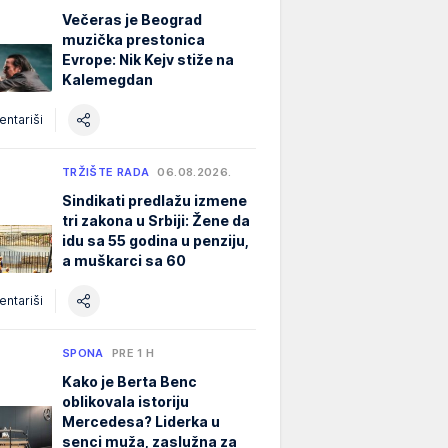
Večeras je Beograd
muzička prestonica
Evrope: Nik Kejv stiže na
Kalemegdan
ntariši
TRŽIŠTE RADA
06.08.2026.
Sindikati predlažu izmene
tri zakona u Srbiji: Žene da
idu sa 55 godina u penziju,
a muškarci sa 60
ntariši
SPONA
PRE 1 H
Kako je Berta Benc
oblikovala istoriju
Mercedesa? Liderka u
senci muža, zaslužna za