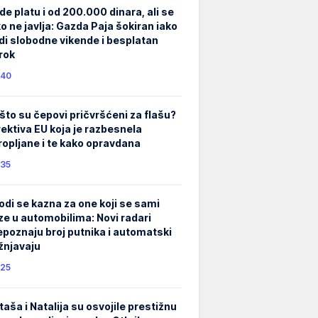
de platu i od 200.000 dinara, ali se
ko ne javlja: Gazda Paja šokiran iako
di slobodne vikende i besplatan
rok
40
što su čepovi pričvršćeni za flašu?
rektiva EU koja je razbesnela
ropljane i te kako opravdana
35
odi se kazna za one koji se sami
ze u automobilima: Novi radari
epoznaju broj putnika i automatski
žnjavaju
25
taša i Natalija su osvojile prestižnu