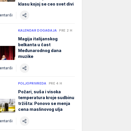
klasu kojoj se ceo svet divi
ntariši
KALENDAR DOGAĐAJA
PRE 2 H
Magija italijanskog
belkanta u čast
Međunarodnog dana
muzike
ntariši
POLJOPRIVREDA
PRE 4 H
Požari, suša i visoka
temperatura kroje sudbinu
tržišta: Ponovo se menja
cena maslinovog ulja
ntariši