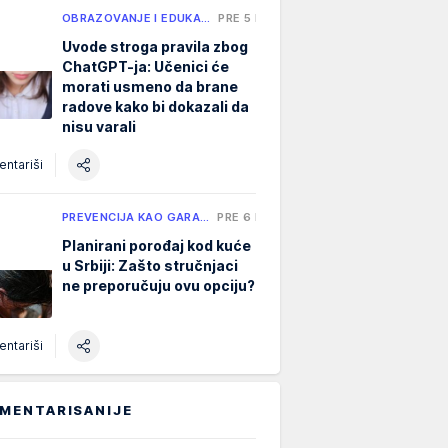
OBRAZOVANJE I EDUKA…
PRE 5 H
Uvode stroga pravila zbog
ChatGPT-ja: Učenici će
morati usmeno da brane
radove kako bi dokazali da
nisu varali
ntariši
PREVENCIJA KAO GARA…
PRE 6 H
Planirani porođaj kod kuće
u Srbiji: Zašto stručnjaci
ne preporučuju ovu opciju?
ntariši
MENTARISANIJE