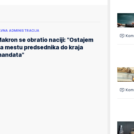
AVNA ADMINISTRACIJA
Kome
akron se obratio naciji: "Ostajem
a mestu predsednika do kraja
andata"
Kome