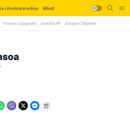
a i životna sredina
Mladi
Klasteri i poglavlja
Izveštaj EK
Evropa i Zapadni Balkan
nsoa
?