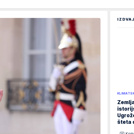
IZDVA
KLIMATS
Zemlja
istori
Ugrož
šteta 
Kome