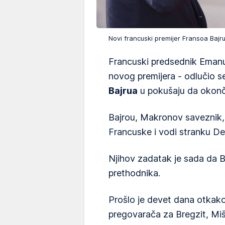
Novi francuski premijer Fransoa Baj
Francuski predsednik Eman
novog premijera - odlučio se
Bajrua
u pokušaju da okonča
Bajrou, Makronov saveznik,
Francuske i vodi stranku D
Njihov zadatak je sada da 
prethodnika.
Prošlo je devet dana otkako 
pregovarača za Bregzit, Miš