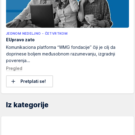
JEDNOM NEDELJNO - ČETVRTKOM
EUpravo zato
Komunikaciona platforma “WMG fondacije” čiji je cilj da
doprinese boljem međusobnom razumevanju, izgradnji
poverenja...
Pregled
Pretplati se!
Iz kategorije