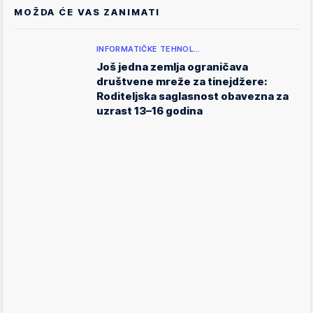
MOŽDA ĆE VAS ZANIMATI
INFORMATIČKE TEHNOL…
Još jedna zemlja ograničava
društvene mreže za tinejdžere:
Roditeljska saglasnost obavezna za
uzrast 13–16 godina