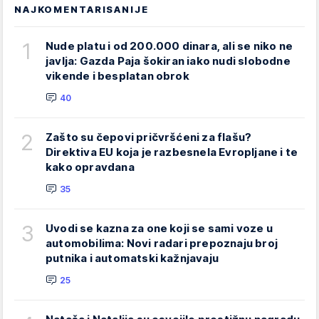
NAJKOMENTARISANIJE
1
Nude platu i od 200.000 dinara, ali se niko ne
javlja: Gazda Paja šokiran iako nudi slobodne
vikende i besplatan obrok
40
2
Zašto su čepovi pričvršćeni za flašu?
Direktiva EU koja je razbesnela Evropljane i te
kako opravdana
35
3
Uvodi se kazna za one koji se sami voze u
automobilima: Novi radari prepoznaju broj
putnika i automatski kažnjavaju
25