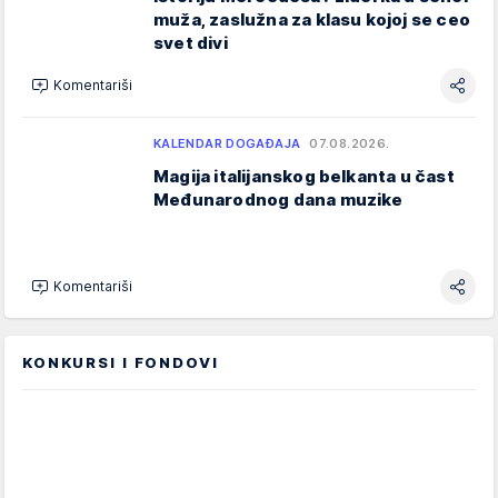
muža, zaslužna za klasu kojoj se ceo
svet divi
Komentariši
KALENDAR DOGAĐAJA
07.08.2026.
Magija italijanskog belkanta u čast
Međunarodnog dana muzike
Komentariši
KONKURSI I FONDOVI