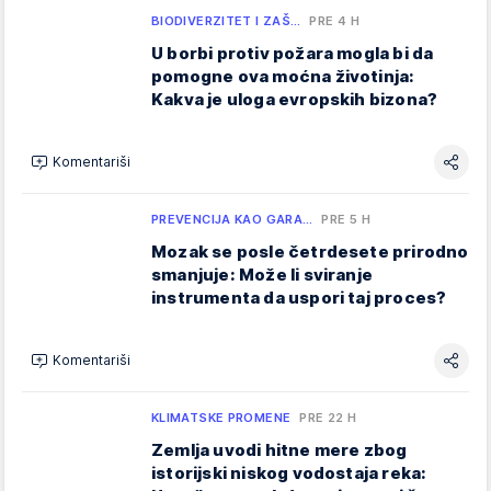
BIODIVERZITET I ZAŠ…
PRE 4 H
U borbi protiv požara mogla bi da
pomogne ova moćna životinja:
Kakva je uloga evropskih bizona?
Komentariši
PREVENCIJA KAO GARA…
PRE 5 H
Mozak se posle četrdesete prirodno
smanjuje: Može li sviranje
instrumenta da uspori taj proces?
Komentariši
KLIMATSKE PROMENE
PRE 22 H
Zemlja uvodi hitne mere zbog
istorijski niskog vodostaja reka: