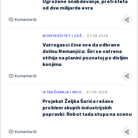
Ugroženo snabdevanje, preti šteta
od dve milijarde evra
Komentariši
BIODIVERZITET I ZAŠ…
07.08.2026.
Vatrogasci čine sve da odbrane
dolinu Nemanjića: Širi se vatrena
stihija na planini poznatoj po divljim
konjima
Komentariši
ISTRAŽIVANJA I INOV…
07.08.2026.
Projekat Željka Šarića rešava
problem skupih industrijskih
popravki: Robot tada stupa na scenu
Komentariši