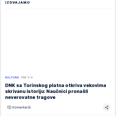
IZDVAJAMO
KULTURA
PRE 5 H
DNK sa Torinskog platna otkriva vekovima
skrivanu istoriju: Naučnici pronašli
neverovatne tragove
Komentariši