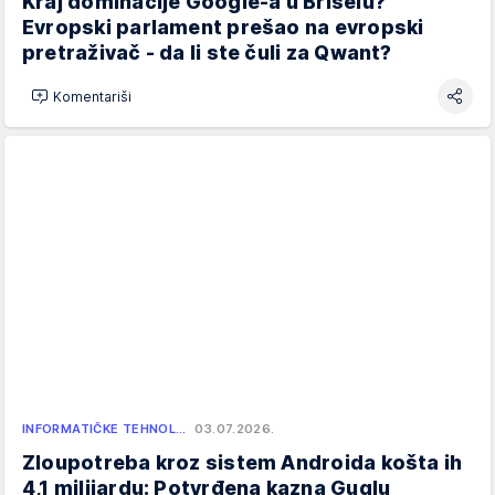
Kraj dominacije Google-a u Briselu?
Evropski parlament prešao na evropski
pretraživač - da li ste čuli za Qwant?
Komentariši
INFORMATIČKE TEHNOL…
03.07.2026.
Zloupotreba kroz sistem Androida košta ih
4,1 milijardu: Potvrđena kazna Guglu