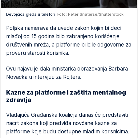
Devojčica gleda u telefon
Foto: Peter Snaterse/Shutterstock
Poljska namerava da uvede zakon kojim bi deci
mlađoj od 15 godina bilo zabranjeno korišćenje
društvenih mreža, a platforme bi bile odgovorne za
proveru starosti korisnika.
Ovu najavu je dala ministarka obrazovanja Barbara
Novacka u intervjuu za Rojters.
Kazne za platforme i zaštita mentalnog
zdravlja
Vladajuća Građanska koalicija danas će predstaviti
nacrt zakona koji predviđa novčane kazne za
platforme koje budu dostupne mlađim korisnicima.