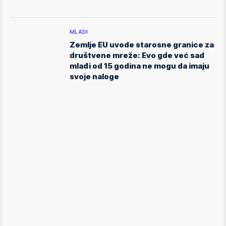
MLADI
Zemlje EU uvode starosne granice za
društvene mreže: Evo gde već sad
mlađi od 15 godina ne mogu da imaju
svoje naloge