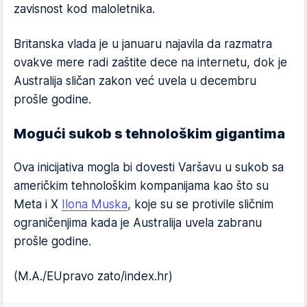
zavisnost kod maloletnika.
Britanska vlada je u januaru najavila da razmatra
ovakve mere radi zaštite dece na internetu, dok je
Australija sličan zakon već uvela u decembru
prošle godine.
Mogući sukob s tehnološkim gigantima
Ova inicijativa mogla bi dovesti Varšavu u sukob sa
američkim tehnološkim kompanijama kao što su
Meta i X
Ilona Muska
, koje su se protivile sličnim
ograničenjima kada je Australija uvela zabranu
prošle godine.
(M.A./EUpravo zato/index.hr)