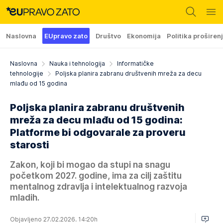
Naslovna
EUpravo zato
Društvo
Ekonomija
Politika proširen
Naslovna
Nauka i tehnologija
Informatičke
tehnologije
Poljska planira zabranu društvenih mreža za decu
mlađu od 15 godina
Poljska planira zabranu društvenih
mreža za decu mlađu od 15 godina:
Platforme bi odgovarale za proveru
starosti
Zakon, koji bi mogao da stupi na snagu
početkom 2027. godine, ima za cilj zaštitu
mentalnog zdravlja i intelektualnog razvoja
mladih.
Objavljeno 27.02.2026. 14:20h