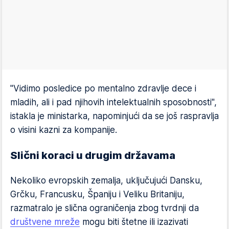
"Vidimo posledice po mentalno zdravlje dece i
mladih, ali i pad njihovih intelektualnih sposobnosti",
istakla je ministarka, napominjući da se još raspravlja
o visini kazni za kompanije.
Slični koraci u drugim državama
Nekoliko evropskih zemalja, uključujući Dansku,
Grčku, Francusku, Španiju i Veliku Britaniju,
razmatralo je slična ograničenja zbog tvrdnji da
društvene mreže
mogu biti štetne ili izazivati