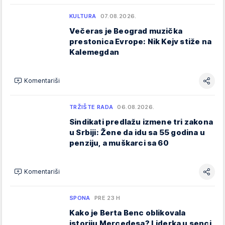
KULTURA
07.08.2026.
Večeras je Beograd muzička
prestonica Evrope: Nik Kejv stiže na
Kalemegdan
Komentariši
TRŽIŠTE RADA
06.08.2026.
Sindikati predlažu izmene tri zakona
u Srbiji: Žene da idu sa 55 godina u
penziju, a muškarci sa 60
Komentariši
SPONA
PRE 23 H
Kako je Berta Benc oblikovala
istoriju Mercedesa? Liderka u senci