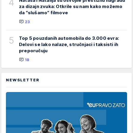
4
Nataša i Natalija su osvojile prestižnu nagradu
za dizajn zvuka: Otkrile su nam kako možemo
da "slušamo" filmove
23
5
Top 5 pouzdanih automobila do 3.000 evra:
Delovi se lako nalaze, stručnjaci i taksisti ih
preporučuju
18
NEWSLETTER