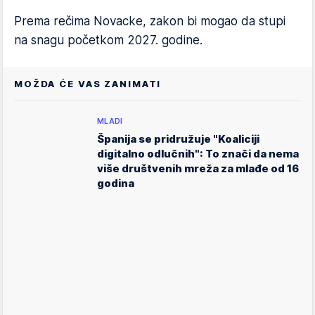
Prema rečima Novacke, zakon bi mogao da stupi
na snagu početkom 2027. godine.
MOŽDA ĆE VAS ZANIMATI
MLADI
Španija se pridružuje "Koaliciji
digitalno odlučnih": To znači da nema
više društvenih mreža za mlađe od 16
godina