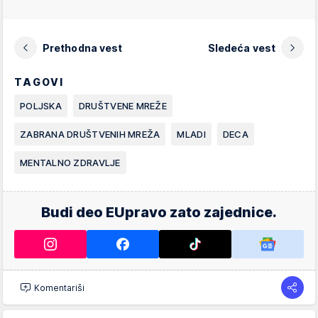
Prethodna vest
Sledeća vest
TAGOVI
POLJSKA
DRUŠTVENE MREŽE
ZABRANA DRUŠTVENIH MREŽA
MLADI
DECA
MENTALNO ZDRAVLJE
Budi deo EUpravo zato zajednice.
Komentariši