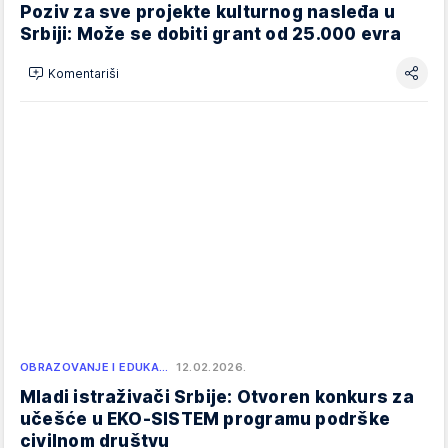
Poziv za sve projekte kulturnog nasleđa u
Srbiji: Može se dobiti grant od 25.000 evra
Komentariši
OBRAZOVANJE I EDUKA…
12.02.2026.
Mladi istraživači Srbije: Otvoren konkurs za
učešće u EKO-SISTEM programu podrške
civilnom društvu